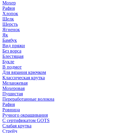
Мохер
Рафия
Хлопок
Шелк
Шерсть
Ягненок
Як
Бамбук
Вид пряжи
Без ворса
Блестящая
Букле
В подмот
Для вязания крючком
Классическая крутка
Меланжевая
Мохеровая
Пушистая
Переработанные волокна
Рафия
Ровница
Ручного окрашивания
С сертификатом GOTS
Слабая крутка
Стрейч