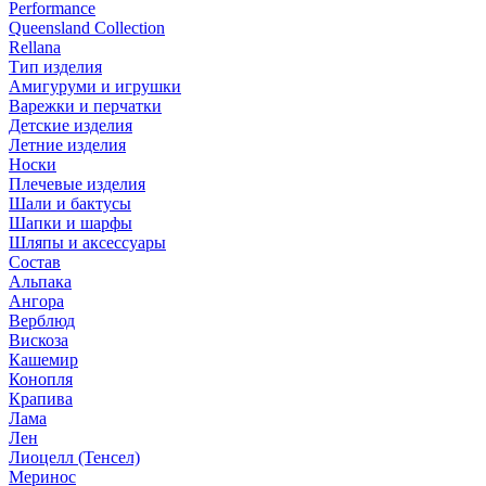
Performance
Queensland Collection
Rellana
Тип изделия
Амигуруми и игрушки
Варежки и перчатки
Детские изделия
Летние изделия
Носки
Плечевые изделия
Шали и бактусы
Шапки и шарфы
Шляпы и аксессуары
Состав
Альпака
Ангора
Верблюд
Вискоза
Кашемир
Конопля
Крапива
Лама
Лен
Лиоцелл (Тенсел)
Меринос