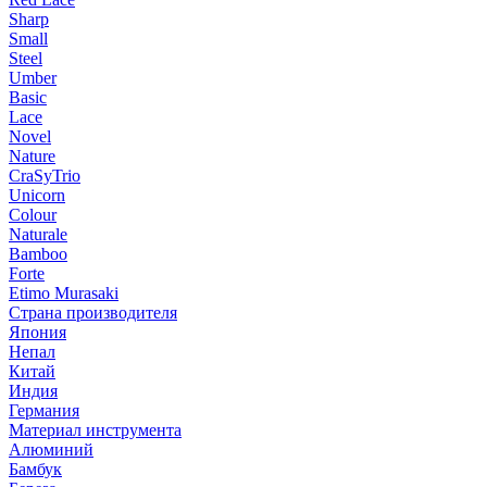
Sharp
Small
Steel
Umber
Basic
Lace
Novel
Nature
CraSyTrio
Unicorn
Colour
Naturale
Bamboo
Forte
Etimo Murasaki
Страна производителя
Япония
Непал
Китай
Индия
Германия
Материал инструмента
Алюминий
Бамбук