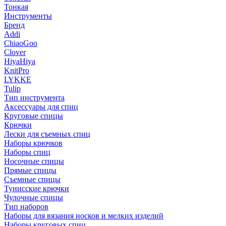
Тонкая
Инструменты
Бренд
Addi
ChiaoGoo
Clover
HiyaHiya
KnitPro
LYKKE
Tulip
Тип инструмента
Аксессуары для спиц
Круговые спицы
Крючки
Лески для съемных спиц
Наборы крючков
Наборы спиц
Носочные спицы
Прямые спицы
Съемные спицы
Тунисские крючки
Чулочные спицы
Тип наборов
Наборы для вязания носков и мелких изделий
Наборы круговых спиц