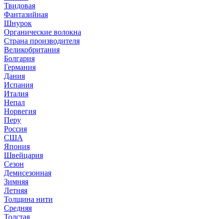
Твидовая
Фантазийная
Шнурок
Органические волокна
Страна производителя
Великобритания
Болгария
Германия
Дания
Испания
Италия
Непал
Норвегия
Перу
Россия
США
Япония
Швейцария
Сезон
Демисезонная
Зимняя
Летняя
Толщина нити
Средняя
Толстая