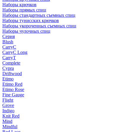
Наборы крючков
Наборы прямых спиц
Наборы стандартных съемных спиц
Наборы тунисских крючков
Наборы укороченных съемных спиц
Наборы чулочных спиц
Серия
Blush
CarryC
CarryC Long
CarryT
Complete
Cypra
Driftwood
Etimo
Etimo Red
Etimo Rose
Fine Gauge
Flight
Grove
Indigo
Knit Red
Mind
Mindful
Red Lace