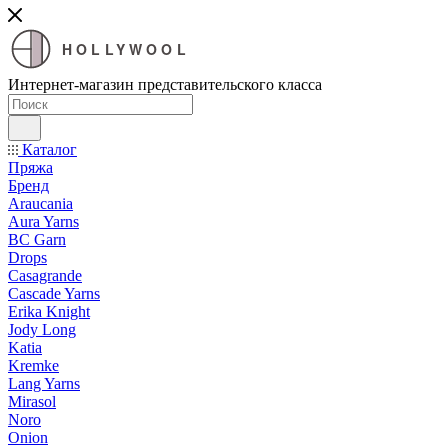
HOLLYWOOL
Интернет-магазин представительского класса
Каталог
Пряжа
Бренд
Araucania
Aura Yarns
BC Garn
Drops
Casagrande
Cascade Yarns
Erika Knight
Jody Long
Katia
Kremke
Lang Yarns
Mirasol
Noro
Onion