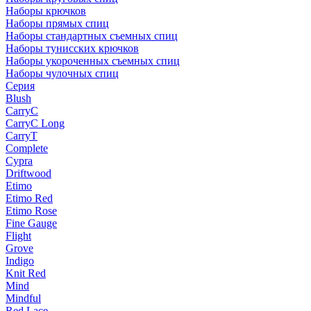
Наборы крючков
Наборы прямых спиц
Наборы стандартных съемных спиц
Наборы тунисских крючков
Наборы укороченных съемных спиц
Наборы чулочных спиц
Серия
Blush
CarryC
CarryC Long
CarryT
Complete
Cypra
Driftwood
Etimo
Etimo Red
Etimo Rose
Fine Gauge
Flight
Grove
Indigo
Knit Red
Mind
Mindful
Red Lace