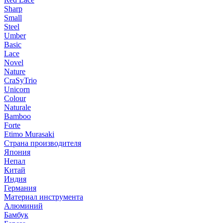
Sharp
Small
Steel
Umber
Basic
Lace
Novel
Nature
CraSyTrio
Unicorn
Colour
Naturale
Bamboo
Forte
Etimo Murasaki
Страна производителя
Япония
Непал
Китай
Индия
Германия
Материал инструмента
Алюминий
Бамбук