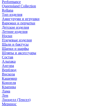
Performance
Queensland Collection
Rellana
Тип изделия
Амигуруми и игрушки
Варежки и перчатки
Детские изделия
Летние изделия
Носки
Плечевые изделия
Шали и бактусы
Шапки и шарфы
Шляпы и аксессуары
Состав
Альпака
Ангора
Верблюд
Вискоза
Кашемир
Конопля
Крапива
Лама
Лен
Лиоцелл (Тенсел)
Меринос