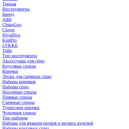
Тонкая
Инструменты
Бренд
Addi
ChiaoGoo
Clover
HiyaHiya
KnitPro
LYKKE
Tulip
Тип инструмента
Аксессуары для спиц
Круговые спицы
Крючки
Лески для съемных спиц
Наборы крючков
Наборы спиц
Носочные спицы
Прямые спицы
Съемные спицы
Тунисские крючки
Чулочные спицы
Тип наборов
Наборы для вязания носков и мелких изделий
Наборы круговых спиц