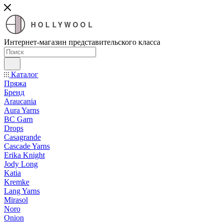
HOLLYWOOL
Интернет-магазин представительского класса
Каталог
Пряжа
Бренд
Araucania
Aura Yarns
BC Garn
Drops
Casagrande
Cascade Yarns
Erika Knight
Jody Long
Katia
Kremke
Lang Yarns
Mirasol
Noro
Onion