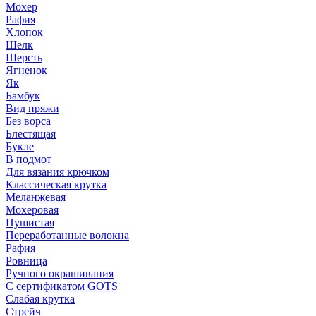
Мохер
Рафия
Хлопок
Шелк
Шерсть
Ягненок
Як
Бамбук
Вид пряжи
Без ворса
Блестящая
Букле
В подмот
Для вязания крючком
Классическая крутка
Меланжевая
Мохеровая
Пушистая
Переработанные волокна
Рафия
Ровница
Ручного окрашивания
С сертификатом GOTS
Слабая крутка
Стрейч