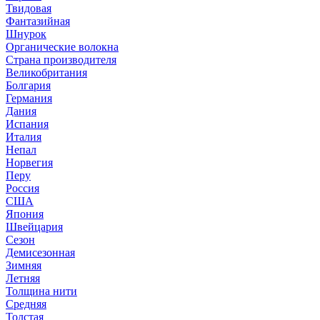
Твидовая
Фантазийная
Шнурок
Органические волокна
Страна производителя
Великобритания
Болгария
Германия
Дания
Испания
Италия
Непал
Норвегия
Перу
Россия
США
Япония
Швейцария
Сезон
Демисезонная
Зимняя
Летняя
Толщина нити
Средняя
Толстая