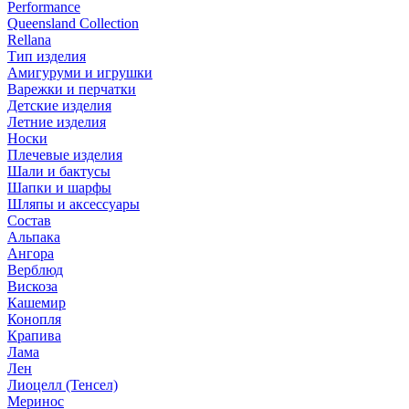
Performance
Queensland Collection
Rellana
Тип изделия
Амигуруми и игрушки
Варежки и перчатки
Детские изделия
Летние изделия
Носки
Плечевые изделия
Шали и бактусы
Шапки и шарфы
Шляпы и аксессуары
Состав
Альпака
Ангора
Верблюд
Вискоза
Кашемир
Конопля
Крапива
Лама
Лен
Лиоцелл (Тенсел)
Меринос