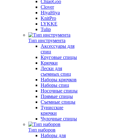
ChiaoGoo
Clover
HiyaHiya
KnitPro
LYKKE
Tulip
Тип инструмента
Аксессуары для
спиц
Круговые спицы
Крючки
Лески для
съемных спиц
Наборы крючков
Наборы спиц
Носочные спицы
Прямые спицы
Съемные спицы
Тунисские
крючки
Чулочные спицы
Тип наборов
Наборы для