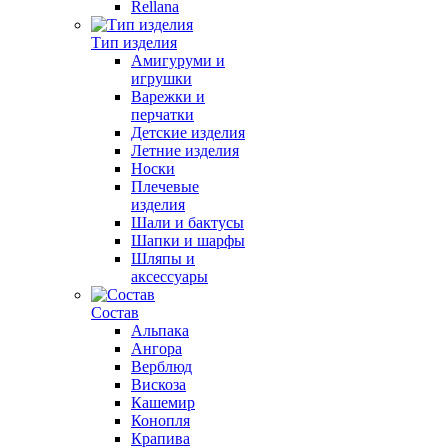
Rellana
Тип изделия
Амигуруми и
игрушки
Варежки и
перчатки
Детские изделия
Летние изделия
Носки
Плечевые
изделия
Шали и бактусы
Шапки и шарфы
Шляпы и
аксессуары
Состав
Альпака
Ангора
Верблюд
Вискоза
Кашемир
Конопля
Крапива