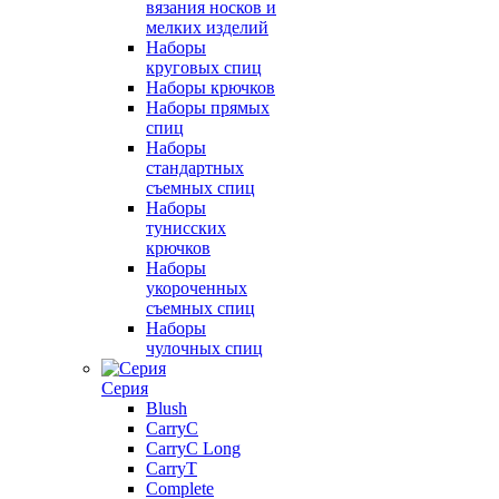
вязания носков и
мелких изделий
Наборы
круговых спиц
Наборы крючков
Наборы прямых
спиц
Наборы
стандартных
съемных спиц
Наборы
тунисских
крючков
Наборы
укороченных
съемных спиц
Наборы
чулочных спиц
Серия
Blush
CarryC
CarryC Long
CarryT
Complete