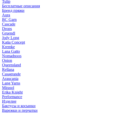
Tulip
Бесплатные описания
Бренд пряжи
Aura
BC Garn
Cascade
Drops
Gruendl
Jody Long
Katia Concept
Kremke
Lana Gatto
Nomadnoos
Onion
Queensland
Rellana
Casagrande
Araucania
Lang Yarns
Mirasol
Erika Knight
Performance
Изделие
Бактусы и косынки
Варежки и перчатки