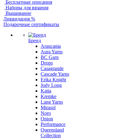
Бесплатные описания
Наборы для вязания
Вышивание
Ликвидация %
Подарочные сертификаты
Бренд
Araucania
Aura Yarns
BC Garn
Drops
Casagrande
Cascade Yarns
Erika Knight
Jody Long
Katia
Kremke
Lang Yarns
Mirasol
Noro
Onion
Performance
Queensland
Collection