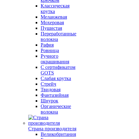
крючком
Классическая
крутка
Меланжевая
Мохеровая
Пушистая
Переработанные
волокна
Рафия
Ровница
Ручного
окрашивания
С сертификатом
GOTS
Слабая крутка
Стрейч
Твидовая
Фантазийная
Шнурок
Органические
волокна
Страна производителя
Великобритания