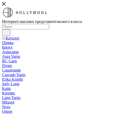
HOLLYWOOL
Интернет-магазин представительского класса
Каталог
Пряжа
Бренд
Araucania
Aura Yarns
BC Garn
Drops
Casagrande
Cascade Yarns
Erika Knight
Jody Long
Katia
Kremke
Lang Yarns
Mirasol
Noro
Onion