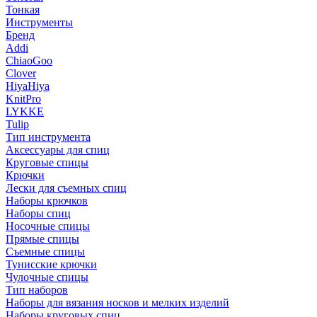
Тонкая
Инструменты
Бренд
Addi
ChiaoGoo
Clover
HiyaHiya
KnitPro
LYKKE
Tulip
Тип инструмента
Аксессуары для спиц
Круговые спицы
Крючки
Лески для съемных спиц
Наборы крючков
Наборы спиц
Носочные спицы
Прямые спицы
Съемные спицы
Тунисские крючки
Чулочные спицы
Тип наборов
Наборы для вязания носков и мелких изделий
Наборы круговых спиц