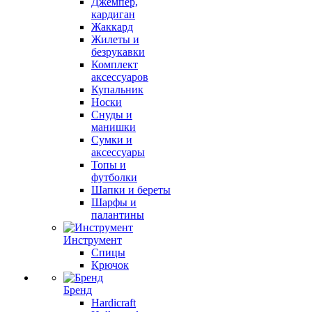
Джемпер,
кардиган
Жаккард
Жилеты и
безрукавки
Комплект
аксессуаров
Купальник
Носки
Снуды и
манишки
Сумки и
аксессуары
Топы и
футболки
Шапки и береты
Шарфы и
палантины
Инструмент
Спицы
Крючок
Бренд
Hardicraft