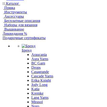
Каталог
Пряжа
Инструменты
Аксессуары
Бесплатные описания
Наборы для вязания
Вышивание
Ликвидация %
Подарочные сертификаты
Бренд
Araucania
Aura Yarns
BC Garn
Drops
Casagrande
Cascade Yarns
Erika Knight
Jody Long
Katia
Kremke
Lang Yarns
Mirasol
Noro