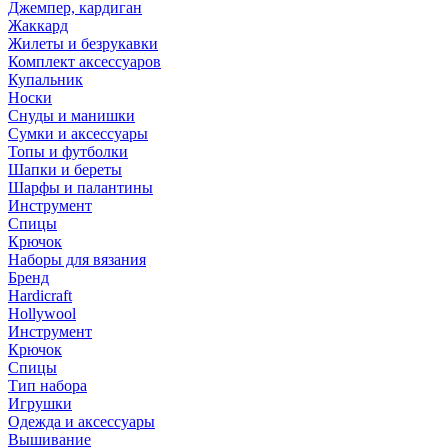
Джемпер, кардиган
Жаккард
Жилеты и безрукавки
Комплект аксессуаров
Купальник
Носки
Снуды и манишки
Сумки и аксессуары
Топы и футболки
Шапки и береты
Шарфы и палантины
Инструмент
Спицы
Крючок
Наборы для вязания
Бренд
Hardicraft
Hollywool
Инструмент
Крючок
Спицы
Тип набора
Игрушки
Одежда и аксессуары
Вышивание