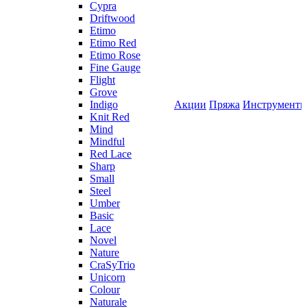
Cypra
Driftwood
Etimo
Etimo Red
Etimo Rose
Fine Gauge
Flight
Grove
Indigo
Акции
Пряжа
Инструмент
Knit Red
Mind
Mindful
Red Lace
Sharp
Small
Steel
Umber
Basic
Lace
Novel
Nature
CraSyTrio
Unicorn
Colour
Naturale