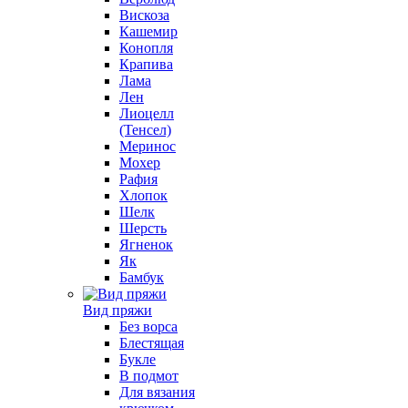
Вискоза
Кашемир
Конопля
Крапива
Лама
Лен
Лиоцелл
(Тенсел)
Меринос
Мохер
Рафия
Хлопок
Шелк
Шерсть
Ягненок
Як
Бамбук
Вид пряжи
Без ворса
Блестящая
Букле
В подмот
Для вязания