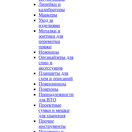
Линейки и
калибраторы
Маркеры
Уход за
изделиями
Моталки и
зонтики для
перемотки
пряжи
Ножницы
Органайзеры для
спиц и
аксессуаров
Планшеты для
схем и описаний
Помпонницы
Помпоны
Принадлежности
для ВТО
Проектные
сумки и мешки
для хранения
Прочие
инструменты
Пуговицы и