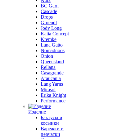
Aura
BC Garn
Cascade
Drops
Gruendl
Jody Long
Katia Concept
Kremke
Lana Gatto
Nomadnoos
Onion
Queensland
Rellana
Casagrande
Araucania
Lang Yarns
Mirasol
Erika Knight
Performance
Изделие
Бактусы и
косынки
Варежки и
перчатки