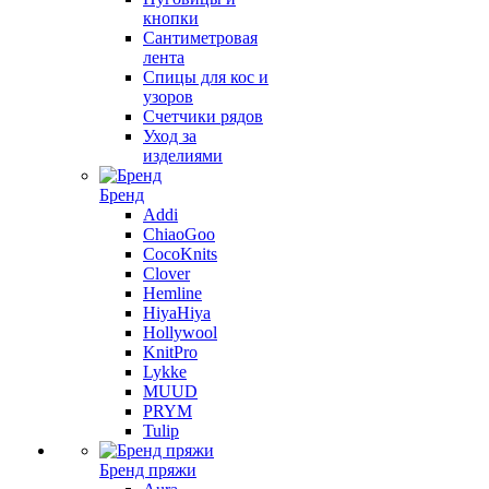
кнопки
Сантиметровая
лента
Спицы для кос и
узоров
Счетчики рядов
Уход за
изделиями
Бренд
Addi
ChiaoGoo
CocoKnits
Clover
Hemline
HiyaHiya
Hollywool
KnitPro
Lykke
MUUD
PRYM
Tulip
Бренд пряжи