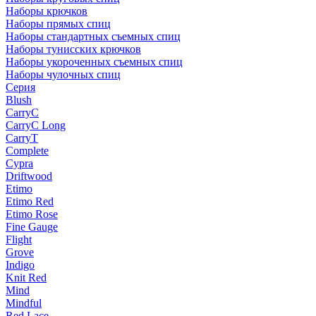
Наборы крючков
Наборы прямых спиц
Наборы стандартных съемных спиц
Наборы тунисских крючков
Наборы укороченных съемных спиц
Наборы чулочных спиц
Серия
Blush
CarryC
CarryC Long
CarryT
Complete
Cypra
Driftwood
Etimo
Etimo Red
Etimo Rose
Fine Gauge
Flight
Grove
Indigo
Knit Red
Mind
Mindful
Red Lace