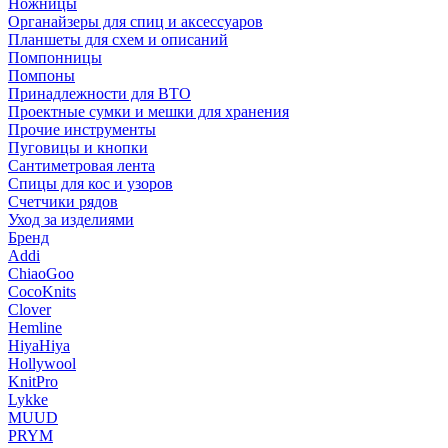
Ножницы
Органайзеры для спиц и аксессуаров
Планшеты для схем и описаний
Помпонницы
Помпоны
Принадлежности для ВТО
Проектные сумки и мешки для хранения
Прочие инструменты
Пуговицы и кнопки
Сантиметровая лента
Спицы для кос и узоров
Счетчики рядов
Уход за изделиями
Бренд
Addi
ChiaoGoo
CocoKnits
Clover
Hemline
HiyaHiya
Hollywool
KnitPro
Lykke
MUUD
PRYM