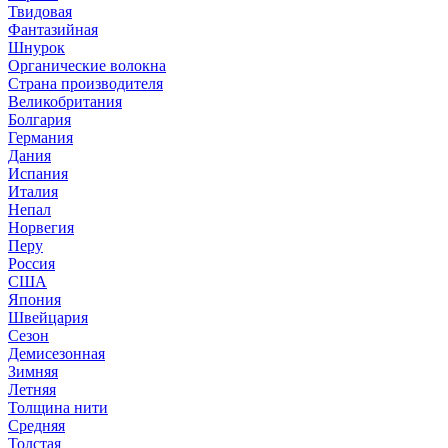
Твидовая
Фантазийная
Шнурок
Органические волокна
Страна производителя
Великобритания
Болгария
Германия
Дания
Испания
Италия
Непал
Норвегия
Перу
Россия
США
Япония
Швейцария
Сезон
Демисезонная
Зимняя
Летняя
Толщина нити
Средняя
Толстая