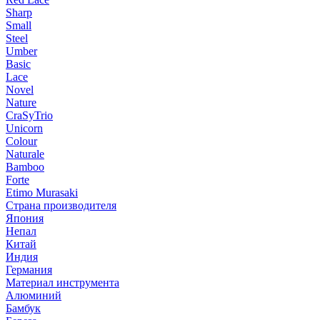
Sharp
Small
Steel
Umber
Basic
Lace
Novel
Nature
CraSyTrio
Unicorn
Colour
Naturale
Bamboo
Forte
Etimo Murasaki
Страна производителя
Япония
Непал
Китай
Индия
Германия
Материал инструмента
Алюминий
Бамбук