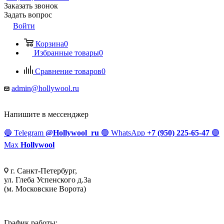
Заказать звонок
Задать вопрос
Войти
Корзина
0
Избранные товары
0
Сравнение товаров
0
admin@hollywool.ru
Напишите в мессенджер
🔵
Telegram
@Hollywool_ru
🟢
WhatsApp
+7 (950) 225-65-47
🟣
Max
Hollywool
г. Санкт-Петербург,
ул. Глеба Успенского д.3а
(м. Московские Ворота)
График работы: