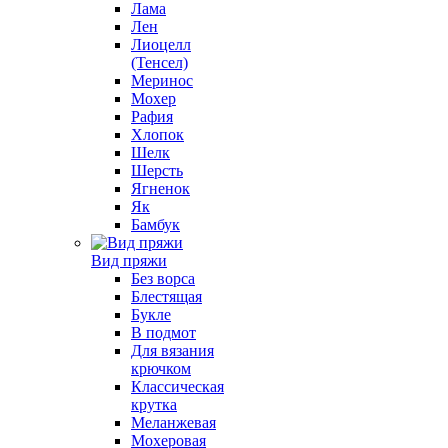
Лама
Лен
Лиоцелл
(Тенсел)
Меринос
Мохер
Рафия
Хлопок
Шелк
Шерсть
Ягненок
Як
Бамбук
Вид пряжи
Без ворса
Блестящая
Букле
В подмот
Для вязания
крючком
Классическая
крутка
Меланжевая
Мохеровая