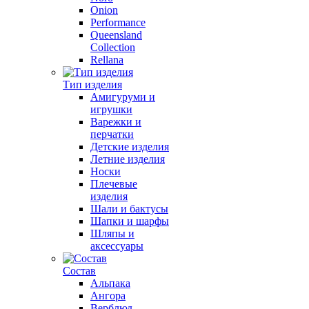
Onion
Performance
Queensland
Collection
Rellana
Тип изделия
Амигуруми и
игрушки
Варежки и
перчатки
Детские изделия
Летние изделия
Носки
Плечевые
изделия
Шали и бактусы
Шапки и шарфы
Шляпы и
аксессуары
Состав
Альпака
Ангора
Верблюд