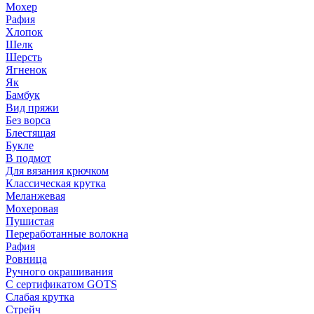
Мохер
Рафия
Хлопок
Шелк
Шерсть
Ягненок
Як
Бамбук
Вид пряжи
Без ворса
Блестящая
Букле
В подмот
Для вязания крючком
Классическая крутка
Меланжевая
Мохеровая
Пушистая
Переработанные волокна
Рафия
Ровница
Ручного окрашивания
С сертификатом GOTS
Слабая крутка
Стрейч