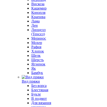
Вискоза
Кашемир
Конопля
Крапива
Лама
Лен
Лиоцелл
(Тенсел)
Меринос
Мохер
Рафия
Хлопок
Шелк
Шерсть
Ягненок
Як
Бамбук
Вид пряжи
Без ворса
Блестящая
Букле
В подмот
Для вязания