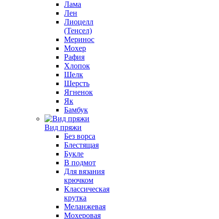
Лама
Лен
Лиоцелл
(Тенсел)
Меринос
Мохер
Рафия
Хлопок
Шелк
Шерсть
Ягненок
Як
Бамбук
Вид пряжи
Без ворса
Блестящая
Букле
В подмот
Для вязания
крючком
Классическая
крутка
Меланжевая
Мохеровая