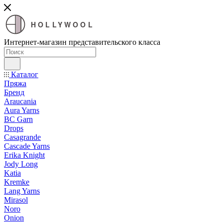
HOLLYWOOL
Интернет-магазин представительского класса
Каталог
Пряжа
Бренд
Araucania
Aura Yarns
BC Garn
Drops
Casagrande
Cascade Yarns
Erika Knight
Jody Long
Katia
Kremke
Lang Yarns
Mirasol
Noro
Onion