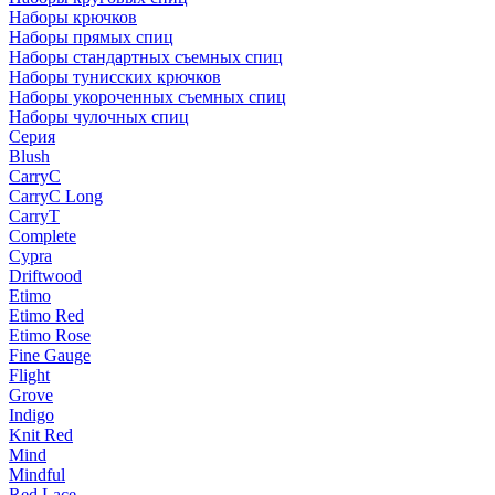
Наборы крючков
Наборы прямых спиц
Наборы стандартных съемных спиц
Наборы тунисских крючков
Наборы укороченных съемных спиц
Наборы чулочных спиц
Серия
Blush
CarryC
CarryC Long
CarryT
Complete
Cypra
Driftwood
Etimo
Etimo Red
Etimo Rose
Fine Gauge
Flight
Grove
Indigo
Knit Red
Mind
Mindful
Red Lace