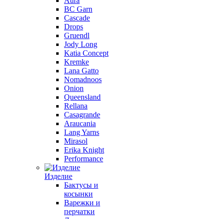
Aura
BC Garn
Cascade
Drops
Gruendl
Jody Long
Katia Concept
Kremke
Lana Gatto
Nomadnoos
Onion
Queensland
Rellana
Casagrande
Araucania
Lang Yarns
Mirasol
Erika Knight
Performance
Изделие
Бактусы и
косынки
Варежки и
перчатки