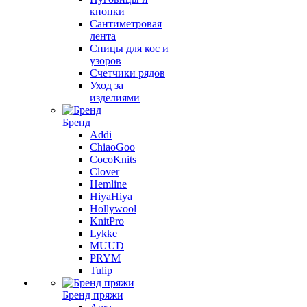
кнопки
Сантиметровая
лента
Спицы для кос и
узоров
Счетчики рядов
Уход за
изделиями
Бренд
Addi
ChiaoGoo
CocoKnits
Clover
Hemline
HiyaHiya
Hollywool
KnitPro
Lykke
MUUD
PRYM
Tulip
Бренд пряжи