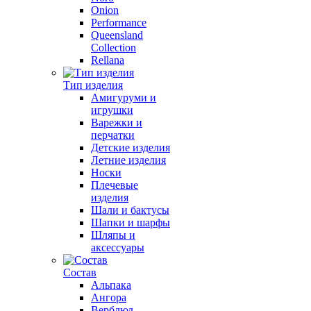
Onion
Performance
Queensland
Collection
Rellana
Тип изделия
Амигуруми и
игрушки
Варежки и
перчатки
Детские изделия
Летние изделия
Носки
Плечевые
изделия
Шали и бактусы
Шапки и шарфы
Шляпы и
аксессуары
Состав
Альпака
Ангора
Верблюд