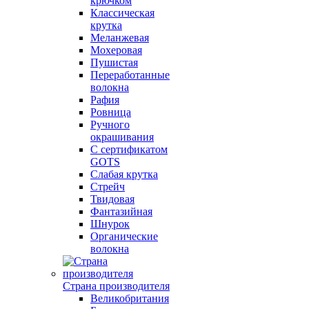
крючком
Классическая
крутка
Меланжевая
Мохеровая
Пушистая
Переработанные
волокна
Рафия
Ровница
Ручного
окрашивания
С сертификатом
GOTS
Слабая крутка
Стрейч
Твидовая
Фантазийная
Шнурок
Органические
волокна
Страна производителя
Великобритания