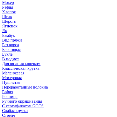
Мохер
Рафия
Хлопок
Шелк
Шерсть
Ягненок
Як
Бамбук
Вид пряжи
Без ворса
Блестящая
Букле
В подмот
Для вязания крючком
Классическая крутка
Меланжевая
Мохеровая
Пушистая
Переработанные волокна
Рафия
Ровница
Ручного окрашивания
С сертификатом GOTS
Слабая крутка
Стрейч