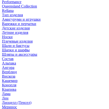
Performance
Queensland Collection
Rellana
Тип изделия
Амигуруми и игрушки
Варежки и перчатки
Детские изделия
Летние изделия
Носки
Плечевые изделия
Шали и бактусы
Шапки и шарфы
Шляпы и аксессуары
Состав
Альпака
Ангора
Верблюд
Вискоза
Кашемир
Конопля
Крапива
Лама
Лен
Лиоцелл (Тенсел)
Меринос