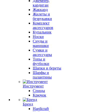
Джемпер,
кардиган
Жаккард
Жилеты и
безрукавки
Комплект
аксессуаров
Купальник
Носки
Снуды и
манишки
Сумки и
аксессуары
Топы и
футболки
Шапки и береты
Шарфы и
палантины
Инструмент
Спицы
Крючок
Бренд
Hardicraft