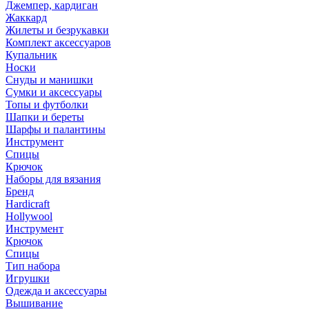
Джемпер, кардиган
Жаккард
Жилеты и безрукавки
Комплект аксессуаров
Купальник
Носки
Снуды и манишки
Сумки и аксессуары
Топы и футболки
Шапки и береты
Шарфы и палантины
Инструмент
Спицы
Крючок
Наборы для вязания
Бренд
Hardicraft
Hollywool
Инструмент
Крючок
Спицы
Тип набора
Игрушки
Одежда и аксессуары
Вышивание