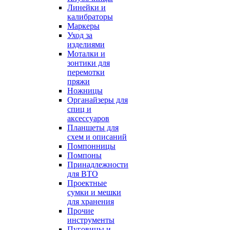
Линейки и
калибраторы
Маркеры
Уход за
изделиями
Моталки и
зонтики для
перемотки
пряжи
Ножницы
Органайзеры для
спиц и
аксессуаров
Планшеты для
схем и описаний
Помпонницы
Помпоны
Принадлежности
для ВТО
Проектные
сумки и мешки
для хранения
Прочие
инструменты
Пуговицы и