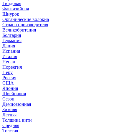
Твидовая
Фантазийная
Шнурок
Органические волокна
Страна производителя
Великобритания
Болгария
Германия
Дания
Испания
Италия
Непал
Норвегия
Перу
Россия
США
Япония
Швейцария
Сезон
Демисезонная
Зимняя
Летняя
Толщина нити
Средняя
Толстая