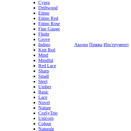
Cypra
Driftwood
Etimo
Etimo Red
Etimo Rose
Fine Gauge
Flight
Grove
Indigo
Акции
Пряжа
Инструмент
Knit Red
Mind
Mindful
Red Lace
Sharp
Small
Steel
Umber
Basic
Lace
Novel
Nature
CraSyTrio
Unicorn
Colour
Naturale