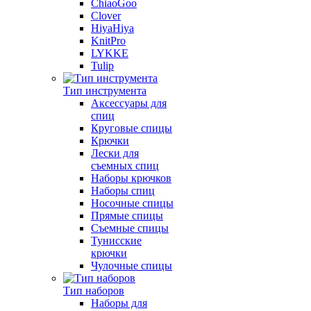
ChiaoGoo
Clover
HiyaHiya
KnitPro
LYKKE
Tulip
Тип инструмента
Аксессуары для
спиц
Круговые спицы
Крючки
Лески для
съемных спиц
Наборы крючков
Наборы спиц
Носочные спицы
Прямые спицы
Съемные спицы
Тунисские
крючки
Чулочные спицы
Тип наборов
Наборы для