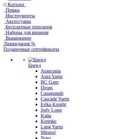
Каталог
Пряжа
Инструменты
Аксессуары
Бесплатные описания
Наборы для вязания
Вышивание
Ликвидация %
Подарочные сертификаты
Бренд
Araucania
Aura Yarns
BC Garn
Drops
Casagrande
Cascade Yarns
Erika Knight
Jody Long
Katia
Kremke
Lang Yarns
Mirasol
Noro