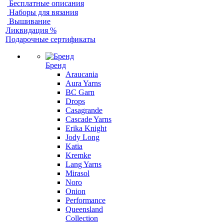
Бесплатные описания
Наборы для вязания
Вышивание
Ликвидация %
Подарочные сертификаты
Бренд
Araucania
Aura Yarns
BC Garn
Drops
Casagrande
Cascade Yarns
Erika Knight
Jody Long
Katia
Kremke
Lang Yarns
Mirasol
Noro
Onion
Performance
Queensland
Collection