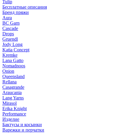
Tulip
Бесплатные описания
Бренд пряжи
Aura
BC Garn
Cascade
Drops
Gruendl
Jody Long
Katia Concept
Kremke
Lana Gatto
Nomadnoos
Onion
Queensland
Rellana
Casagrande
Araucania
Lang Yarns
Mirasol
Erika Knight
Performance
Изделие
Бактусы и косынки
Варежки и перчатки