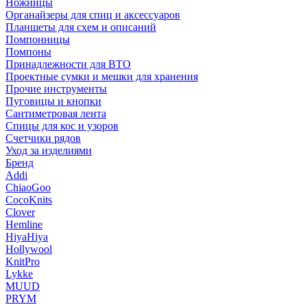
Ножницы
Органайзеры для спиц и аксессуаров
Планшеты для схем и описаний
Помпонницы
Помпоны
Принадлежности для ВТО
Проектные сумки и мешки для хранения
Прочие инструменты
Пуговицы и кнопки
Сантиметровая лента
Спицы для кос и узоров
Счетчики рядов
Уход за изделиями
Бренд
Addi
ChiaoGoo
CocoKnits
Clover
Hemline
HiyaHiya
Hollywool
KnitPro
Lykke
MUUD
PRYM