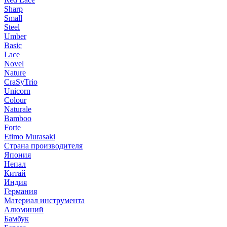
Sharp
Small
Steel
Umber
Basic
Lace
Novel
Nature
CraSyTrio
Unicorn
Colour
Naturale
Bamboo
Forte
Etimo Murasaki
Страна производителя
Япония
Непал
Китай
Индия
Германия
Материал инструмента
Алюминий
Бамбук