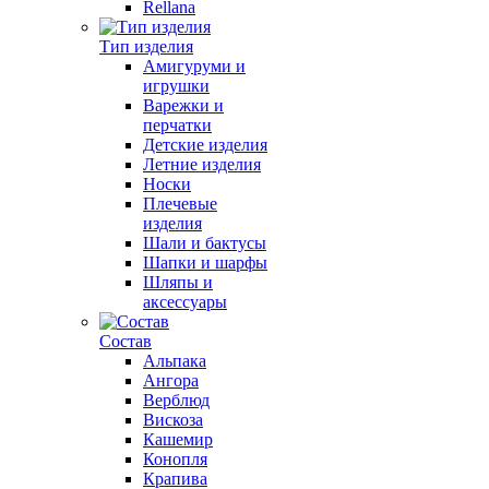
Rellana
Тип изделия
Амигуруми и
игрушки
Варежки и
перчатки
Детские изделия
Летние изделия
Носки
Плечевые
изделия
Шали и бактусы
Шапки и шарфы
Шляпы и
аксессуары
Состав
Альпака
Ангора
Верблюд
Вискоза
Кашемир
Конопля
Крапива