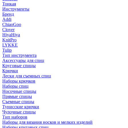
Тонкая
Инструменты
Бренд
Addi
ChiaoGoo
Clover
HiyaHiya
KnitPro
LYKKE
Tulip
Тип инструмента
Аксессуары для спиц
Круговые спицы
Крючки
Лески для съемных спиц
Наборы крючков
Наборы спиц
Носочные спицы
Прямые спицы
Съемные спицы
Тунисские крючки
Чулочные спицы
Тип наборов
Наборы для вязания носков и мелких изделий
Наборы круговых спиц