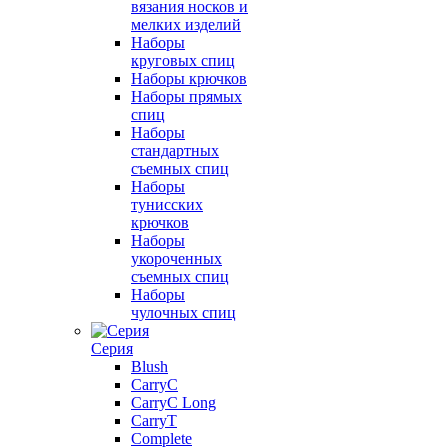
вязания носков и
мелких изделий
Наборы
круговых спиц
Наборы крючков
Наборы прямых
спиц
Наборы
стандартных
съемных спиц
Наборы
тунисских
крючков
Наборы
укороченных
съемных спиц
Наборы
чулочных спиц
Серия
Blush
CarryC
CarryC Long
CarryT
Complete