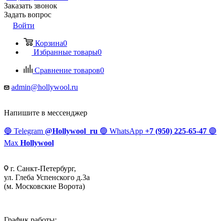
Заказать звонок
Задать вопрос
Войти
Корзина
0
Избранные товары
0
Сравнение товаров
0
admin@hollywool.ru
Напишите в мессенджер
🔵
Telegram
@Hollywool_ru
🟢
WhatsApp
+7 (950) 225-65-47
🟣
Max
Hollywool
г. Санкт-Петербург,
ул. Глеба Успенского д.3а
(м. Московские Ворота)
График работы: