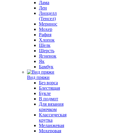
Лама
Лен
Лиоцелл
(Тенсел)
Меринос
Мохер
Рафия
Хлопок
Шелк
Шерсть
Ягненок
Як
Бамбук
Вид пряжи
Без ворса
Блестящая
Букле
В подмот
Для вязания
крючком
Классическая
крутка
Меланжевая
Мохеровая