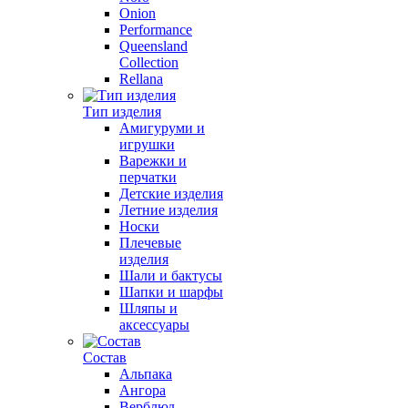
Onion
Performance
Queensland
Collection
Rellana
Тип изделия
Амигуруми и
игрушки
Варежки и
перчатки
Детские изделия
Летние изделия
Носки
Плечевые
изделия
Шали и бактусы
Шапки и шарфы
Шляпы и
аксессуары
Состав
Альпака
Ангора
Верблюд