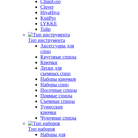
ChiaoGoo
Clover
HiyaHiya
KnitPro
LYKKE
Tulip
Тип инструмента
Аксессуары для
спиц
Круговые спицы
Крючки
Лески для
съемных спиц
Наборы крючков
Наборы спиц
Носочные спицы
Прямые спицы
Съемные спицы
Тунисские
крючки
Чулочные спицы
Тип наборов
Наборы для