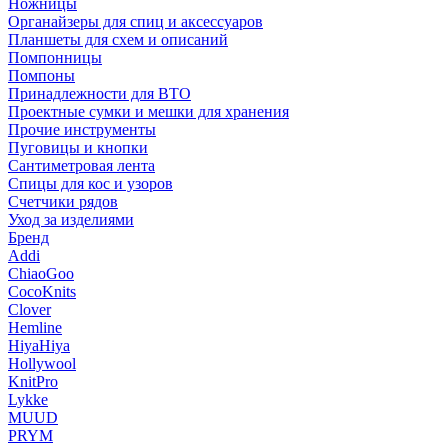
Ножницы
Органайзеры для спиц и аксессуаров
Планшеты для схем и описаний
Помпонницы
Помпоны
Принадлежности для ВТО
Проектные сумки и мешки для хранения
Прочие инструменты
Пуговицы и кнопки
Сантиметровая лента
Спицы для кос и узоров
Счетчики рядов
Уход за изделиями
Бренд
Addi
ChiaoGoo
CocoKnits
Clover
Hemline
HiyaHiya
Hollywool
KnitPro
Lykke
MUUD
PRYM