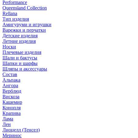
Performance
Queensland Collection
Rellana
Тип изделия
Амигуруми и игрушки
Варежки и перчатки
Детские изделия
Летние изделия
Носки
Плечевые изделия
Шали и бактусы
Шапки и шарфы
Шляпы и аксессуары
Состав
Альпака
Ангора
Верблюд
Вискоза
Кашемир
Конопля
Крапива
Лама
Лен
Лиоцелл (Тенсел)
Меринос