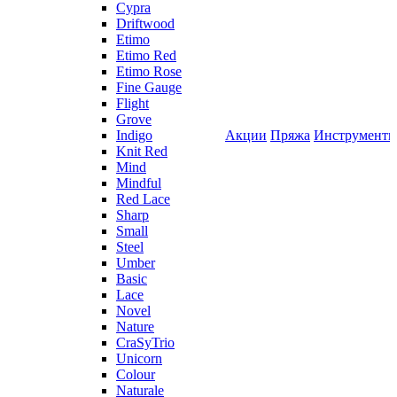
Cypra
Driftwood
Etimo
Etimo Red
Etimo Rose
Fine Gauge
Flight
Grove
Indigo
Акции
Пряжа
Инструмент
Knit Red
Mind
Mindful
Red Lace
Sharp
Small
Steel
Umber
Basic
Lace
Novel
Nature
CraSyTrio
Unicorn
Colour
Naturale