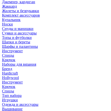
Джемпер, кардиган
Жаккард
Жилеты и безрукавки
Комплект аксессуаров
Купальник
Носки
Снуды и манишки
Сумки и аксессуары
Топы и футболки
Шапки и береты
Шарфы и палантины
Инструмент
Спицы
Крючок
Наборы для вязания
Бренд
Hardicraft
Hollywool
Инструмент
Крючок
Спицы
Тип набора
Игрушки
Одежда и аксессуары
Вышивание