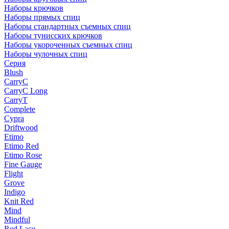
Наборы крючков
Наборы прямых спиц
Наборы стандартных съемных спиц
Наборы тунисских крючков
Наборы укороченных съемных спиц
Наборы чулочных спиц
Серия
Blush
CarryC
CarryC Long
CarryT
Complete
Cypra
Driftwood
Etimo
Etimo Red
Etimo Rose
Fine Gauge
Flight
Grove
Indigo
Knit Red
Mind
Mindful
Red Lace