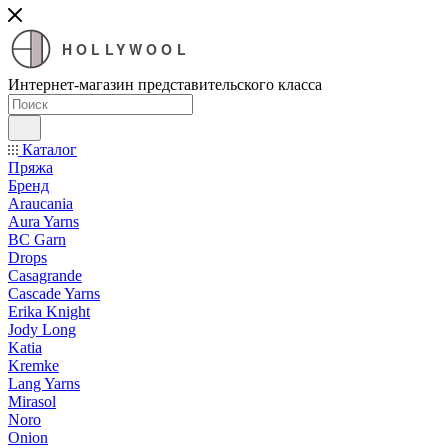
HOLLYWOOL
Интернет-магазин представительского класса
Каталог
Пряжа
Бренд
Araucania
Aura Yarns
BC Garn
Drops
Casagrande
Cascade Yarns
Erika Knight
Jody Long
Katia
Kremke
Lang Yarns
Mirasol
Noro
Onion