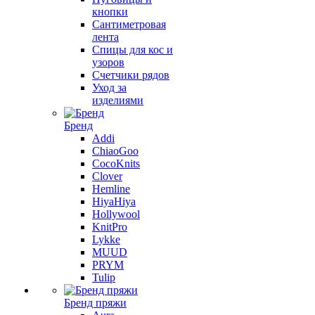
кнопки
Сантиметровая
лента
Спицы для кос и
узоров
Счетчики рядов
Уход за
изделиями
Бренд
Addi
ChiaoGoo
CocoKnits
Clover
Hemline
HiyaHiya
Hollywool
KnitPro
Lykke
MUUD
PRYM
Tulip
Бренд пряжи