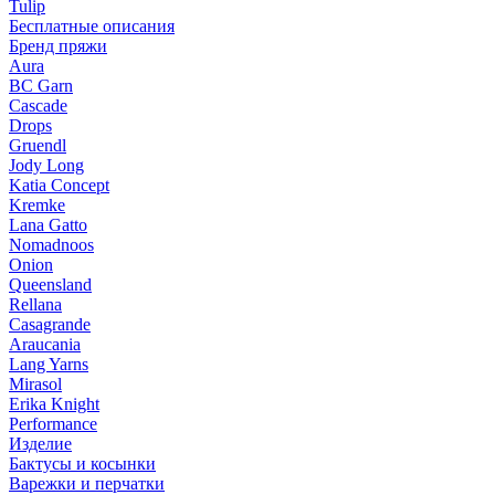
Tulip
Бесплатные описания
Бренд пряжи
Aura
BC Garn
Cascade
Drops
Gruendl
Jody Long
Katia Concept
Kremke
Lana Gatto
Nomadnoos
Onion
Queensland
Rellana
Casagrande
Araucania
Lang Yarns
Mirasol
Erika Knight
Performance
Изделие
Бактусы и косынки
Варежки и перчатки