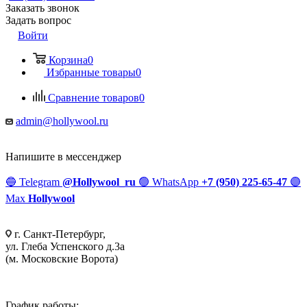
Заказать звонок
Задать вопрос
Войти
Корзина
0
Избранные товары
0
Сравнение товаров
0
admin@hollywool.ru
Напишите в мессенджер
🔵
Telegram
@Hollywool_ru
🟢
WhatsApp
+7 (950) 225-65-47
🟣
Max
Hollywool
г. Санкт-Петербург,
ул. Глеба Успенского д.3а
(м. Московские Ворота)
График работы: