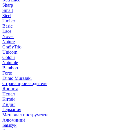
Sharp
Small
Steel
Umber
Basic
Lace
Novel
Nature
CraSyTrio
Unicorn
Colour
Naturale
Bamboo
Forte
Etimo Murasaki
Страна производителя
Япония
Непал
Китай
Индия
Германия
Материал инструмента
Алюминий
Бамбук