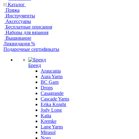
Каталог
Пряжа
Инструменты
Аксессуары
Бесплатные описания
Наборы для вязания
Вышивание
Ликвидация %
Подарочные сертификаты
Бренд
Araucania
Aura Yarns
BC Garn
Drops
Casagrande
Cascade Yarns
Erika Knight
Jody Long
Katia
Kremke
Lang Yarns
Mirasol
Noro