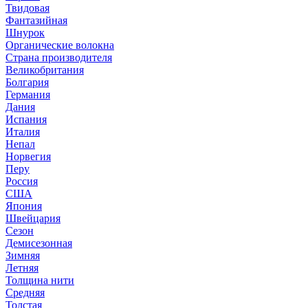
Твидовая
Фантазийная
Шнурок
Органические волокна
Страна производителя
Великобритания
Болгария
Германия
Дания
Испания
Италия
Непал
Норвегия
Перу
Россия
США
Япония
Швейцария
Сезон
Демисезонная
Зимняя
Летняя
Толщина нити
Средняя
Толстая