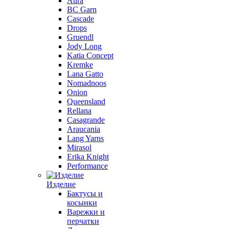
Aura
BC Garn
Cascade
Drops
Gruendl
Jody Long
Katia Concept
Kremke
Lana Gatto
Nomadnoos
Onion
Queensland
Rellana
Casagrande
Araucania
Lang Yarns
Mirasol
Erika Knight
Performance
Изделие
Бактусы и
косынки
Варежки и
перчатки