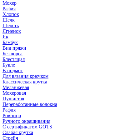
Мохер
Рафия
Хлопок
Шелк
Шерсть
Ягненок
Як
Бамбук
Вид пряжи
Без ворса
Блестящая
Букле
В подмот
Для вязания крючком
Классическая крутка
Меланжевая
Мохеровая
Пушистая
Переработанные волокна
Рафия
Ровница
Ручного окрашивания
С сертификатом GOTS
Слабая крутка
Стрейч