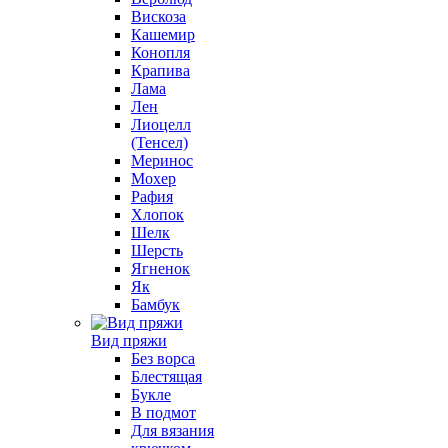
Вискоза
Кашемир
Конопля
Крапива
Лама
Лен
Лиоцелл
(Тенсел)
Меринос
Мохер
Рафия
Хлопок
Шелк
Шерсть
Ягненок
Як
Бамбук
Вид пряжи
Без ворса
Блестящая
Букле
В подмот
Для вязания