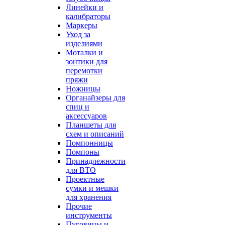
Линейки и
калибраторы
Маркеры
Уход за
изделиями
Моталки и
зонтики для
перемотки
пряжи
Ножницы
Органайзеры для
спиц и
аксессуаров
Планшеты для
схем и описаний
Помпонницы
Помпоны
Принадлежности
для ВТО
Проектные
сумки и мешки
для хранения
Прочие
инструменты
Пуговицы и