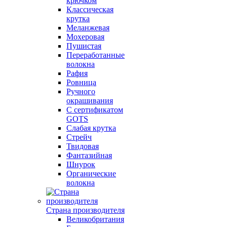
крючком
Классическая
крутка
Меланжевая
Мохеровая
Пушистая
Переработанные
волокна
Рафия
Ровница
Ручного
окрашивания
С сертификатом
GOTS
Слабая крутка
Стрейч
Твидовая
Фантазийная
Шнурок
Органические
волокна
Страна производителя
Великобритания