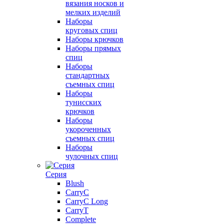
вязания носков и
мелких изделий
Наборы
круговых спиц
Наборы крючков
Наборы прямых
спиц
Наборы
стандартных
съемных спиц
Наборы
тунисских
крючков
Наборы
укороченных
съемных спиц
Наборы
чулочных спиц
Серия
Blush
CarryC
CarryC Long
CarryT
Complete