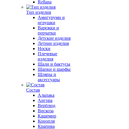
Rellana
Тип изделия
Амигуруми и
игрушки
Варежки и
перчатки
Детские изделия
Летние изделия
Носки
Плечевые
изделия
Шали и бактусы
Шапки и шарфы
Шляпы и
аксессуары
Состав
Альпака
Ангора
Верблюд
Вискоза
Кашемир
Конопля
Крапива