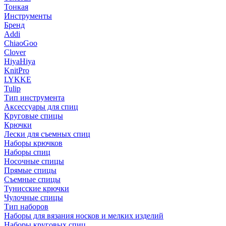
Тонкая
Инструменты
Бренд
Addi
ChiaoGoo
Clover
HiyaHiya
KnitPro
LYKKE
Tulip
Тип инструмента
Аксессуары для спиц
Круговые спицы
Крючки
Лески для съемных спиц
Наборы крючков
Наборы спиц
Носочные спицы
Прямые спицы
Съемные спицы
Тунисские крючки
Чулочные спицы
Тип наборов
Наборы для вязания носков и мелких изделий
Наборы круговых спиц