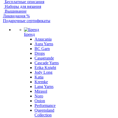
Бесплатные описания
Наборы для вязания
Вышивание
Ликвидация %
Подарочные сертификаты
Бренд
Araucania
Aura Yarns
BC Garn
Drops
Casagrande
Cascade Yarns
Erika Knight
Jody Long
Katia
Kremke
Lang Yarns
Mirasol
Noro
Onion
Performance
Queensland
Collection