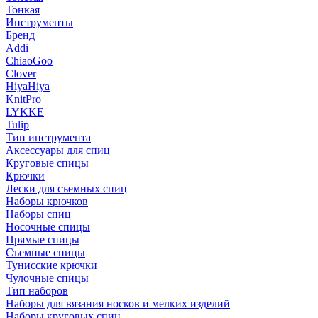
Тонкая
Инструменты
Бренд
Addi
ChiaoGoo
Clover
HiyaHiya
KnitPro
LYKKE
Tulip
Тип инструмента
Аксессуары для спиц
Круговые спицы
Крючки
Лески для съемных спиц
Наборы крючков
Наборы спиц
Носочные спицы
Прямые спицы
Съемные спицы
Тунисские крючки
Чулочные спицы
Тип наборов
Наборы для вязания носков и мелких изделий
Наборы круговых спиц