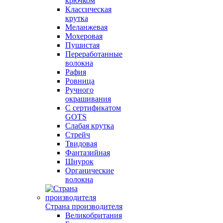
крючком
Классическая
крутка
Меланжевая
Мохеровая
Пушистая
Переработанные
волокна
Рафия
Ровница
Ручного
окрашивания
С сертификатом
GOTS
Слабая крутка
Стрейч
Твидовая
Фантазийная
Шнурок
Органические
волокна
Страна производителя
Великобритания