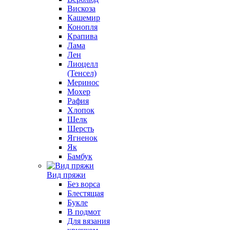
Вискоза
Кашемир
Конопля
Крапива
Лама
Лен
Лиоцелл
(Тенсел)
Меринос
Мохер
Рафия
Хлопок
Шелк
Шерсть
Ягненок
Як
Бамбук
Вид пряжи
Без ворса
Блестящая
Букле
В подмот
Для вязания