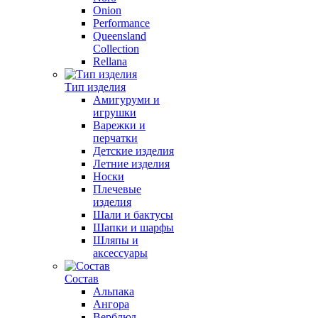
Onion
Performance
Queensland
Collection
Rellana
Тип изделия
Амигуруми и
игрушки
Варежки и
перчатки
Детские изделия
Летние изделия
Носки
Плечевые
изделия
Шали и бактусы
Шапки и шарфы
Шляпы и
аксессуары
Состав
Альпака
Ангора
Верблюд