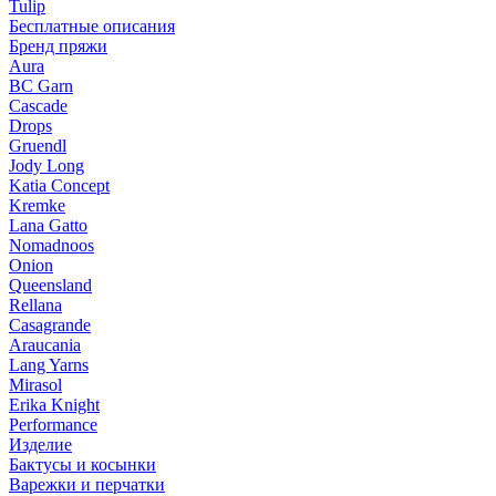
Tulip
Бесплатные описания
Бренд пряжи
Aura
BC Garn
Cascade
Drops
Gruendl
Jody Long
Katia Concept
Kremke
Lana Gatto
Nomadnoos
Onion
Queensland
Rellana
Casagrande
Araucania
Lang Yarns
Mirasol
Erika Knight
Performance
Изделие
Бактусы и косынки
Варежки и перчатки