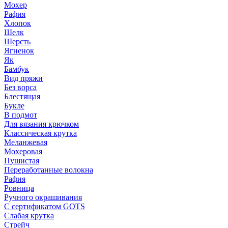
Мохер
Рафия
Хлопок
Шелк
Шерсть
Ягненок
Як
Бамбук
Вид пряжи
Без ворса
Блестящая
Букле
В подмот
Для вязания крючком
Классическая крутка
Меланжевая
Мохеровая
Пушистая
Переработанные волокна
Рафия
Ровница
Ручного окрашивания
С сертификатом GOTS
Слабая крутка
Стрейч