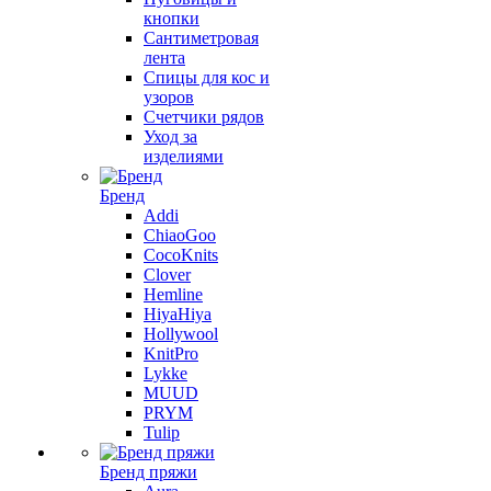
кнопки
Сантиметровая
лента
Спицы для кос и
узоров
Счетчики рядов
Уход за
изделиями
Бренд
Addi
ChiaoGoo
CocoKnits
Clover
Hemline
HiyaHiya
Hollywool
KnitPro
Lykke
MUUD
PRYM
Tulip
Бренд пряжи