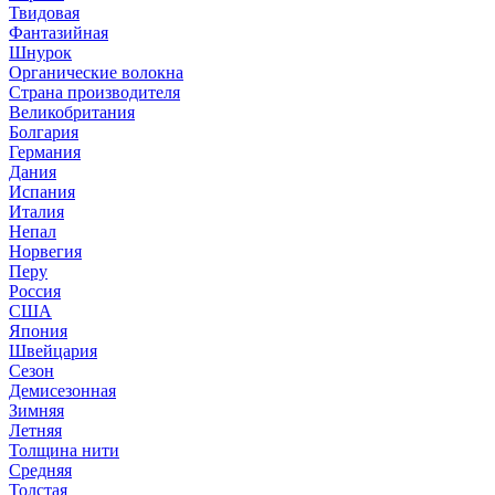
Твидовая
Фантазийная
Шнурок
Органические волокна
Страна производителя
Великобритания
Болгария
Германия
Дания
Испания
Италия
Непал
Норвегия
Перу
Россия
США
Япония
Швейцария
Сезон
Демисезонная
Зимняя
Летняя
Толщина нити
Средняя
Толстая