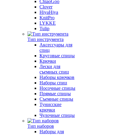
ChiaoGoo
Clover
HiyaHiya
KnitPro
LYKKE
Tulip
Тип инструмента
Аксессуары для
спиц
Круговые спицы
Крючки
Лески для
съемных спиц
Наборы крючков
Наборы спиц
Носочные спицы
Прямые спицы
Съемные спицы
Тунисские
крючки
Чулочные спицы
Тип наборов
Наборы для