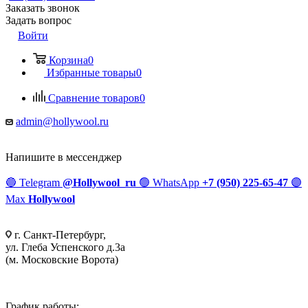
Заказать звонок
Задать вопрос
Войти
Корзина
0
Избранные товары
0
Сравнение товаров
0
admin@hollywool.ru
Напишите в мессенджер
🔵
Telegram
@Hollywool_ru
🟢
WhatsApp
+7 (950) 225-65-47
🟣
Max
Hollywool
г. Санкт-Петербург,
ул. Глеба Успенского д.3а
(м. Московские Ворота)
График работы: