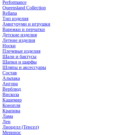
Performance
Queensland Collection
Rellana
Тип изделия
Амигуруми и игрушки
Варежки и перчатки
Детские изделия
Летние изделия
Носки
Плечевые изделия
Шали и бактусы
Шапки и шарфы
Шляпы и аксессуары
Состав
Альпака
Ангора
Верблюд
Вискоза
Кашемир
Конопля
Крапива
Лама
Лен
Лиоцелл (Тенсел)
Меринос