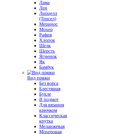
Лама
Лен
Лиоцелл
(Тенсел)
Меринос
Мохер
Рафия
Хлопок
Шелк
Шерсть
Ягненок
Як
Бамбук
Вид пряжи
Без ворса
Блестящая
Букле
В подмот
Для вязания
крючком
Классическая
крутка
Меланжевая
Мохеровая