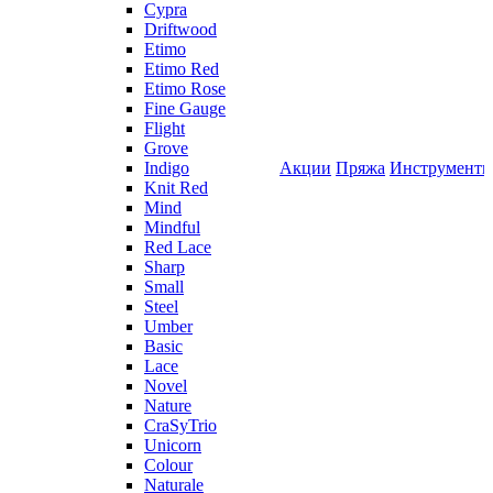
Cypra
Driftwood
Etimo
Etimo Red
Etimo Rose
Fine Gauge
Flight
Grove
Indigo
Акции
Пряжа
Инструмент
Knit Red
Mind
Mindful
Red Lace
Sharp
Small
Steel
Umber
Basic
Lace
Novel
Nature
CraSyTrio
Unicorn
Colour
Naturale