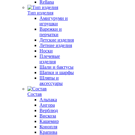
Rellana
Тип изделия
Амигуруми и
игрушки
Варежки и
перчатки
Детские изделия
Летние изделия
Носки
Плечевые
изделия
Шали и бактусы
Шапки и шарфы
Шляпы и
аксессуары
Состав
Альпака
Ангора
Верблюд
Вискоза
Кашемир
Конопля
Крапива