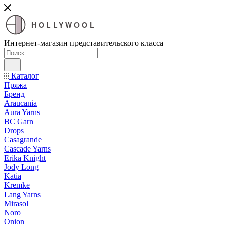
HOLLYWOOL
Интернет-магазин представительского класса
Каталог
Пряжа
Бренд
Araucania
Aura Yarns
BC Garn
Drops
Casagrande
Cascade Yarns
Erika Knight
Jody Long
Katia
Kremke
Lang Yarns
Mirasol
Noro
Onion