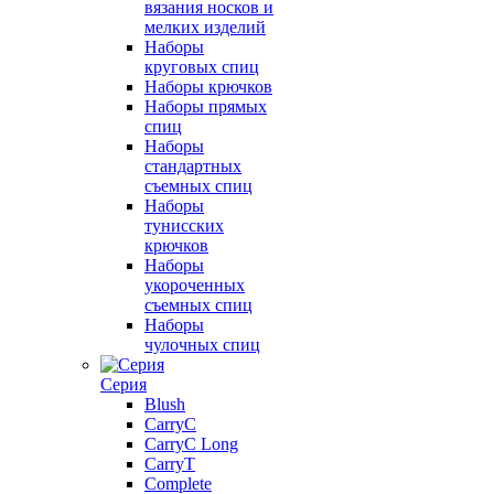
вязания носков и
мелких изделий
Наборы
круговых спиц
Наборы крючков
Наборы прямых
спиц
Наборы
стандартных
съемных спиц
Наборы
тунисских
крючков
Наборы
укороченных
съемных спиц
Наборы
чулочных спиц
Серия
Blush
CarryC
CarryC Long
CarryT
Complete