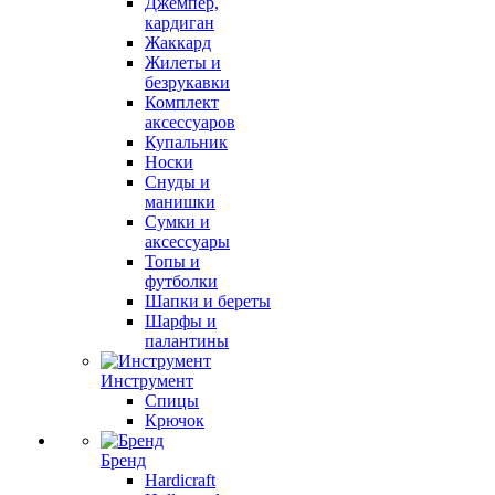
Джемпер,
кардиган
Жаккард
Жилеты и
безрукавки
Комплект
аксессуаров
Купальник
Носки
Снуды и
манишки
Сумки и
аксессуары
Топы и
футболки
Шапки и береты
Шарфы и
палантины
Инструмент
Спицы
Крючок
Бренд
Hardicraft