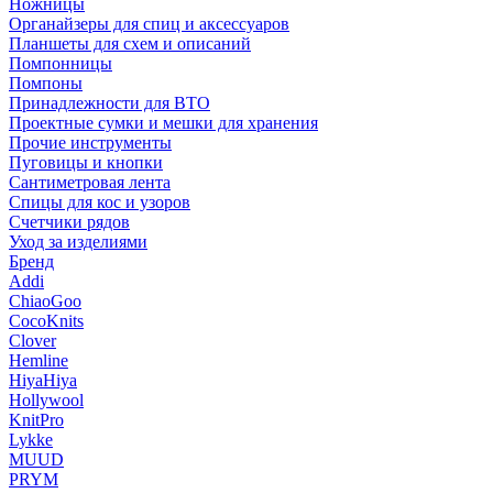
Ножницы
Органайзеры для спиц и аксессуаров
Планшеты для схем и описаний
Помпонницы
Помпоны
Принадлежности для ВТО
Проектные сумки и мешки для хранения
Прочие инструменты
Пуговицы и кнопки
Сантиметровая лента
Спицы для кос и узоров
Счетчики рядов
Уход за изделиями
Бренд
Addi
ChiaoGoo
CocoKnits
Clover
Hemline
HiyaHiya
Hollywool
KnitPro
Lykke
MUUD
PRYM