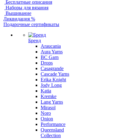
Бесплатные описания
Наборы для вязания
Вышивание
Ликвидация %
Подарочные сертификаты
Бренд
Araucania
Aura Yarns
BC Garn
Drops
Casagrande
Cascade Yarns
Erika Knight
Jody Long
Katia
Kremke
Lang Yarns
Mirasol
Noro
Onion
Performance
Queensland
Collection