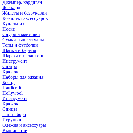
Джемпер, кардиган
Жаккард
Жилеты и безрукавки
Комплект аксессуаров
Купальник
Носки
Снуды и манишки
Сумки и аксессуары
Топы и футболки
Шапки и береты
Шарфы и палантины
Инструмент
Спицы
Крючок
Наборы для вязания
Бренд
Hardicraft
Hollywool
Инструмент
Крючок
Спицы
Тип набора
Игрушки
Одежда и аксессуары
Вышивание