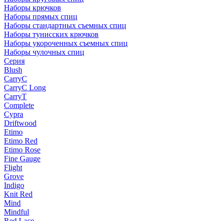
Наборы крючков
Наборы прямых спиц
Наборы стандартных съемных спиц
Наборы тунисских крючков
Наборы укороченных съемных спиц
Наборы чулочных спиц
Серия
Blush
CarryC
CarryC Long
CarryT
Complete
Cypra
Driftwood
Etimo
Etimo Red
Etimo Rose
Fine Gauge
Flight
Grove
Indigo
Knit Red
Mind
Mindful
Red Lace