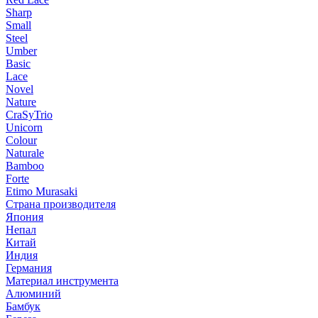
Sharp
Small
Steel
Umber
Basic
Lace
Novel
Nature
CraSyTrio
Unicorn
Colour
Naturale
Bamboo
Forte
Etimo Murasaki
Страна производителя
Япония
Непал
Китай
Индия
Германия
Материал инструмента
Алюминий
Бамбук