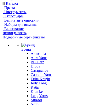
Каталог
Пряжа
Инструменты
Аксессуары
Бесплатные описания
Наборы для вязания
Вышивание
Ликвидация %
Подарочные сертификаты
Бренд
Araucania
Aura Yarns
BC Garn
Drops
Casagrande
Cascade Yarns
Erika Knight
Jody Long
Katia
Kremke
Lang Yarns
Mirasol
Noro