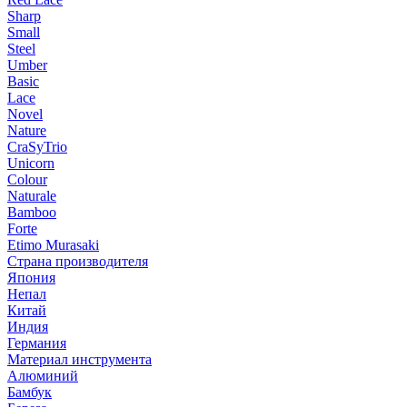
Sharp
Small
Steel
Umber
Basic
Lace
Novel
Nature
CraSyTrio
Unicorn
Colour
Naturale
Bamboo
Forte
Etimo Murasaki
Страна производителя
Япония
Непал
Китай
Индия
Германия
Материал инструмента
Алюминий
Бамбук