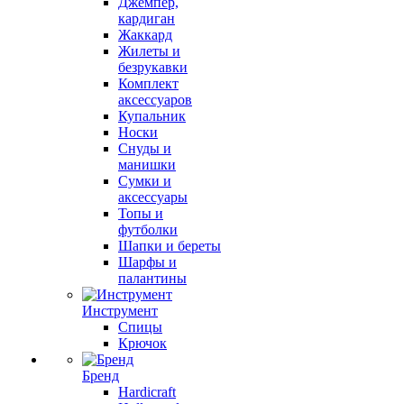
Джемпер,
кардиган
Жаккард
Жилеты и
безрукавки
Комплект
аксессуаров
Купальник
Носки
Снуды и
манишки
Сумки и
аксессуары
Топы и
футболки
Шапки и береты
Шарфы и
палантины
Инструмент
Спицы
Крючок
Бренд
Hardicraft