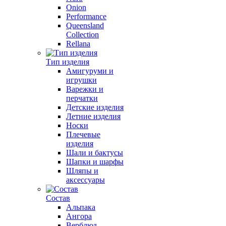
Onion
Performance
Queensland
Collection
Rellana
Тип изделия
Амигуруми и
игрушки
Варежки и
перчатки
Детские изделия
Летние изделия
Носки
Плечевые
изделия
Шали и бактусы
Шапки и шарфы
Шляпы и
аксессуары
Состав
Альпака
Ангора
Верблюд