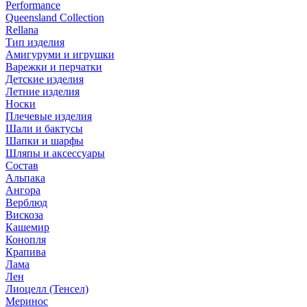
Performance
Queensland Collection
Rellana
Тип изделия
Амигуруми и игрушки
Варежки и перчатки
Детские изделия
Летние изделия
Носки
Плечевые изделия
Шали и бактусы
Шапки и шарфы
Шляпы и аксессуары
Состав
Альпака
Ангора
Верблюд
Вискоза
Кашемир
Конопля
Крапива
Лама
Лен
Лиоцелл (Тенсел)
Меринос