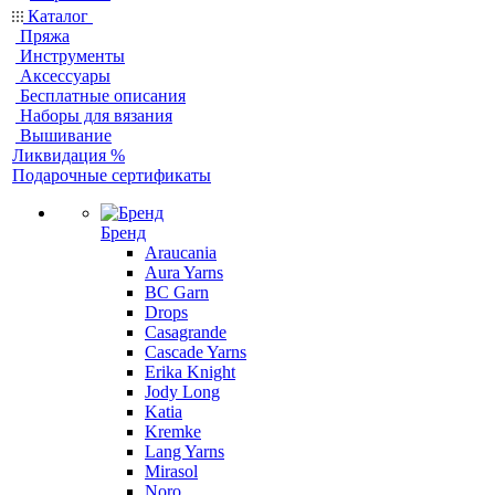
Каталог
Пряжа
Инструменты
Аксессуары
Бесплатные описания
Наборы для вязания
Вышивание
Ликвидация %
Подарочные сертификаты
Бренд
Araucania
Aura Yarns
BC Garn
Drops
Casagrande
Cascade Yarns
Erika Knight
Jody Long
Katia
Kremke
Lang Yarns
Mirasol
Noro