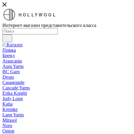
HOLLYWOOL
Интернет-магазин представительского класса
Каталог
Пряжа
Бренд
Araucania
Aura Yarns
BC Garn
Drops
Casagrande
Cascade Yarns
Erika Knight
Jody Long
Katia
Kremke
Lang Yarns
Mirasol
Noro
Onion