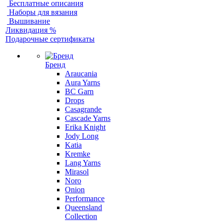
Бесплатные описания
Наборы для вязания
Вышивание
Ликвидация %
Подарочные сертификаты
Бренд
Araucania
Aura Yarns
BC Garn
Drops
Casagrande
Cascade Yarns
Erika Knight
Jody Long
Katia
Kremke
Lang Yarns
Mirasol
Noro
Onion
Performance
Queensland
Collection