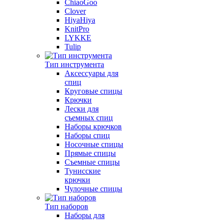
ChiaoGoo
Clover
HiyaHiya
KnitPro
LYKKE
Tulip
Тип инструмента
Аксессуары для
спиц
Круговые спицы
Крючки
Лески для
съемных спиц
Наборы крючков
Наборы спиц
Носочные спицы
Прямые спицы
Съемные спицы
Тунисские
крючки
Чулочные спицы
Тип наборов
Наборы для