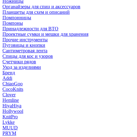
Ножницы
Органайзеры для спиц и аксессуаров
Планшеты для схем и описаний
Помпонницы
Помпоны
Принадлежности для ВТО
Проектные сумки и мешки для хранения
Прочие инструменты
Пуговицы и кнопки
Сантиметровая лента
Спицы для кос и узоров
Счетчики рядов
Уход за изделиями
Бренд
Addi
ChiaoGoo
CocoKnits
Clover
Hemline
HiyaHiya
Hollywool
KnitPro
Lykke
MUUD
PRYM