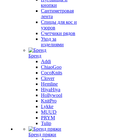
кнопки
Сантиметровая
лента
Спицы для кос и
узоров
Счетчики рядов
Уход за
изделиями
Бренд
Addi
ChiaoGoo
CocoKnits
Clover
Hemline
HiyaHiya
Hollywool
KnitPro
Lykke
MUUD
PRYM
Tulip
Бренд пряжи