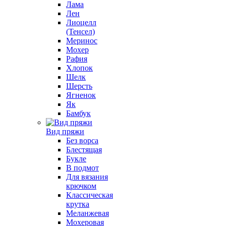
Лама
Лен
Лиоцелл
(Тенсел)
Меринос
Мохер
Рафия
Хлопок
Шелк
Шерсть
Ягненок
Як
Бамбук
Вид пряжи
Без ворса
Блестящая
Букле
В подмот
Для вязания
крючком
Классическая
крутка
Меланжевая
Мохеровая