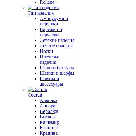
Rellana
Тип изделия
Амигуруми и
игрушки
Варежки и
перчатки
Детские изделия
Летние изделия
Носки
Плечевые
изделия
Шали и бактусы
Шапки и шарфы
Шляпы и
аксессуары
Состав
Альпака
Ангора
Верблюд
Вискоза
Кашемир
Конопля
Крапива