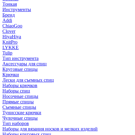
Тонкая
Инструменты
Бренд
Addi
ChiaoGoo
Clover
HiyaHiya
KnitPro
LYKKE
Tulip
Тип инструмента
Аксессуары для спиц
Круговые спицы
Крючки
Лески для съемных спиц
Наборы крючков
Наборы спиц
Носочные спицы
Прямые спицы
Съемные спицы
Тунисские крючки
Чулочные спицы
Тип наборов
Наборы для вязания носков и мелких изделий
Наборы круговых спиц