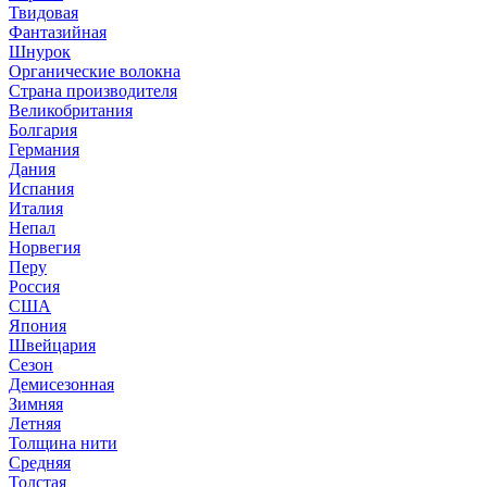
Твидовая
Фантазийная
Шнурок
Органические волокна
Страна производителя
Великобритания
Болгария
Германия
Дания
Испания
Италия
Непал
Норвегия
Перу
Россия
США
Япония
Швейцария
Сезон
Демисезонная
Зимняя
Летняя
Толщина нити
Средняя
Толстая