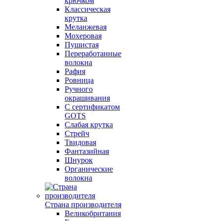
крючком
Классическая
крутка
Меланжевая
Мохеровая
Пушистая
Переработанные
волокна
Рафия
Ровница
Ручного
окрашивания
С сертификатом
GOTS
Слабая крутка
Стрейч
Твидовая
Фантазийная
Шнурок
Органические
волокна
Страна производителя
Великобритания