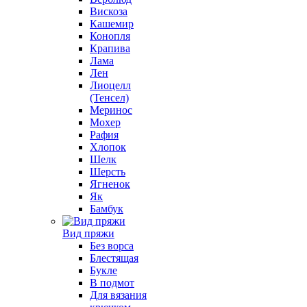
Вискоза
Кашемир
Конопля
Крапива
Лама
Лен
Лиоцелл
(Тенсел)
Меринос
Мохер
Рафия
Хлопок
Шелк
Шерсть
Ягненок
Як
Бамбук
Вид пряжи
Без ворса
Блестящая
Букле
В подмот
Для вязания