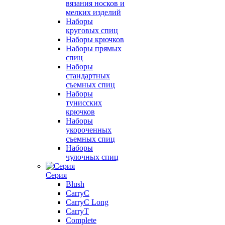
вязания носков и
мелких изделий
Наборы
круговых спиц
Наборы крючков
Наборы прямых
спиц
Наборы
стандартных
съемных спиц
Наборы
тунисских
крючков
Наборы
укороченных
съемных спиц
Наборы
чулочных спиц
Серия
Blush
CarryC
CarryC Long
CarryT
Complete