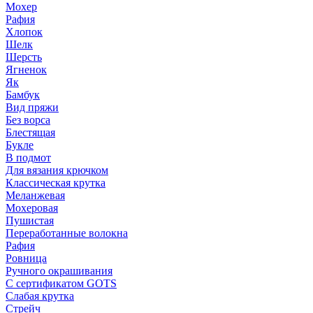
Мохер
Рафия
Хлопок
Шелк
Шерсть
Ягненок
Як
Бамбук
Вид пряжи
Без ворса
Блестящая
Букле
В подмот
Для вязания крючком
Классическая крутка
Меланжевая
Мохеровая
Пушистая
Переработанные волокна
Рафия
Ровница
Ручного окрашивания
С сертификатом GOTS
Слабая крутка
Стрейч