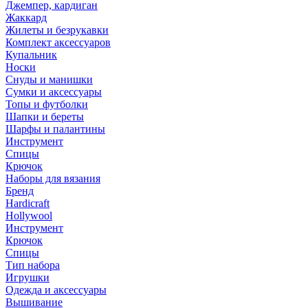
Джемпер, кардиган
Жаккард
Жилеты и безрукавки
Комплект аксессуаров
Купальник
Носки
Снуды и манишки
Сумки и аксессуары
Топы и футболки
Шапки и береты
Шарфы и палантины
Инструмент
Спицы
Крючок
Наборы для вязания
Бренд
Hardicraft
Hollywool
Инструмент
Крючок
Спицы
Тип набора
Игрушки
Одежда и аксессуары
Вышивание