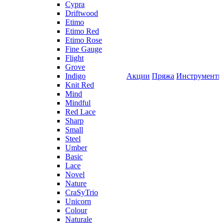
Cypra
Driftwood
Etimo
Etimo Red
Etimo Rose
Fine Gauge
Flight
Grove
Indigo
Акции
Пряжа
Инструмент
Knit Red
Mind
Mindful
Red Lace
Sharp
Small
Steel
Umber
Basic
Lace
Novel
Nature
CraSyTrio
Unicorn
Colour
Naturale