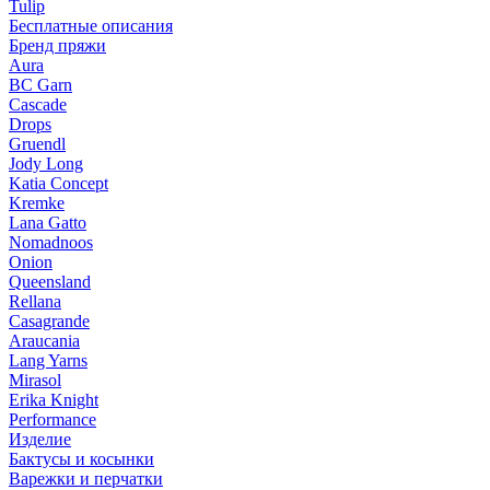
Tulip
Бесплатные описания
Бренд пряжи
Aura
BC Garn
Cascade
Drops
Gruendl
Jody Long
Katia Concept
Kremke
Lana Gatto
Nomadnoos
Onion
Queensland
Rellana
Casagrande
Araucania
Lang Yarns
Mirasol
Erika Knight
Performance
Изделие
Бактусы и косынки
Варежки и перчатки