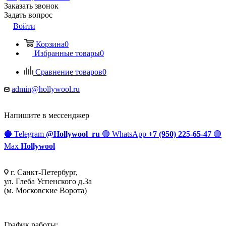
Заказать звонок
Задать вопрос
Войти
Корзина
0
Избранные товары
0
Сравнение товаров
0
admin@hollywool.ru
Напишите в мессенджер
🔵
Telegram
@Hollywool_ru
🟢
WhatsApp
+7 (950) 225-65-47
🟣
Max
Hollywool
г. Санкт-Петербург,
ул. Глеба Успенского д.3а
(м. Московские Ворота)
График работы: