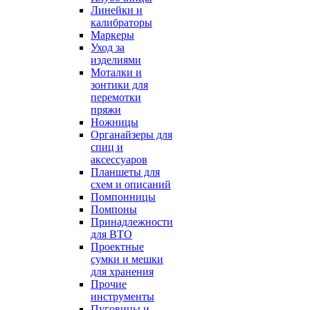
Линейки и
калибраторы
Маркеры
Уход за
изделиями
Моталки и
зонтики для
перемотки
пряжи
Ножницы
Органайзеры для
спиц и
аксессуаров
Планшеты для
схем и описаний
Помпонницы
Помпоны
Принадлежности
для ВТО
Проектные
сумки и мешки
для хранения
Прочие
инструменты
Пуговицы и