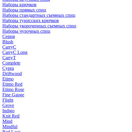
Наборы крючков
Наборы прямых спиц
Наборы стандартных съемных спиц
Наборы тунисских крючков
Наборы укороченных съемных спиц
Наборы чулочных спиц
Серия
Blush
CarryC
CarryC Long
CarryT
Complete
Cypra
Driftwood
Etimo
Etimo Red
Etimo Rose
Fine Gauge
Flight
Grove
Indigo
Knit Red
Mind
Mindful
Red Lace