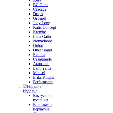
Aura
BC Garn
Cascade
Drops
Gruendl
Jody Long
Katia Concept
Kremke
Lana Gatto
Nomadnoos
Onion
Queensland
Rellana
Casagrande
Araucania
Lang Yarns
Mirasol
Erika Knight
Performance
Изделие
Бактусы и
косынки
Варежки и
перчатки