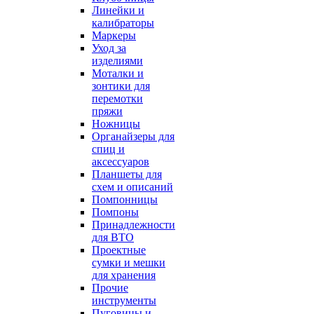
Линейки и
калибраторы
Маркеры
Уход за
изделиями
Моталки и
зонтики для
перемотки
пряжи
Ножницы
Органайзеры для
спиц и
аксессуаров
Планшеты для
схем и описаний
Помпонницы
Помпоны
Принадлежности
для ВТО
Проектные
сумки и мешки
для хранения
Прочие
инструменты
Пуговицы и