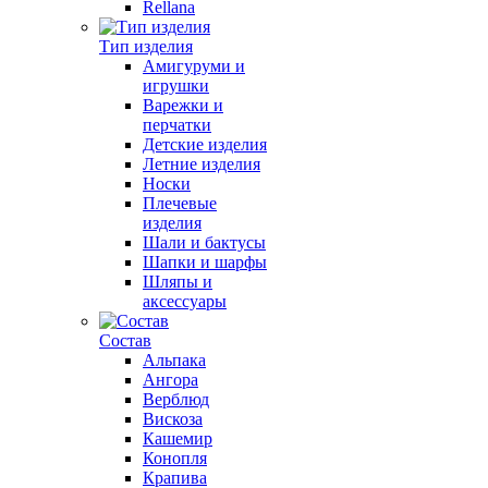
Rellana
Тип изделия
Амигуруми и
игрушки
Варежки и
перчатки
Детские изделия
Летние изделия
Носки
Плечевые
изделия
Шали и бактусы
Шапки и шарфы
Шляпы и
аксессуары
Состав
Альпака
Ангора
Верблюд
Вискоза
Кашемир
Конопля
Крапива