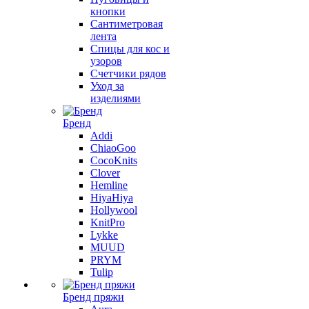
кнопки
Сантиметровая
лента
Спицы для кос и
узоров
Счетчики рядов
Уход за
изделиями
Бренд
Addi
ChiaoGoo
CocoKnits
Clover
Hemline
HiyaHiya
Hollywool
KnitPro
Lykke
MUUD
PRYM
Tulip
Бренд пряжи