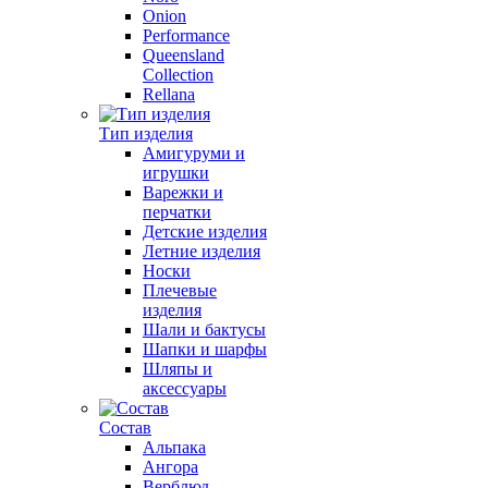
Onion
Performance
Queensland
Collection
Rellana
Тип изделия
Амигуруми и
игрушки
Варежки и
перчатки
Детские изделия
Летние изделия
Носки
Плечевые
изделия
Шали и бактусы
Шапки и шарфы
Шляпы и
аксессуары
Состав
Альпака
Ангора
Верблюд