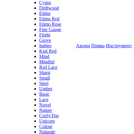
Cypra
Driftwood
Etimo
Etimo Red
Etimo Rose
Fine Gauge
Flight
Grove
Indigo
Акции
Пряжа
Инструмент
Knit Red
Mind
Mindful
Red Lace
Sharp
Small
Steel
Umber
Basic
Lace
Novel
Nature
CraSyTrio
Unicorn
Colour
Naturale