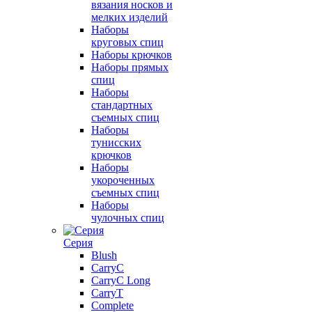
вязания носков и
мелких изделий
Наборы
круговых спиц
Наборы крючков
Наборы прямых
спиц
Наборы
стандартных
съемных спиц
Наборы
тунисских
крючков
Наборы
укороченных
съемных спиц
Наборы
чулочных спиц
Серия
Blush
CarryC
CarryC Long
CarryT
Complete