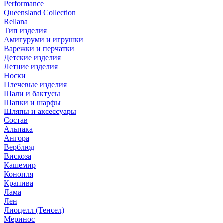
Performance
Queensland Collection
Rellana
Тип изделия
Амигуруми и игрушки
Варежки и перчатки
Детские изделия
Летние изделия
Носки
Плечевые изделия
Шали и бактусы
Шапки и шарфы
Шляпы и аксессуары
Состав
Альпака
Ангора
Верблюд
Вискоза
Кашемир
Конопля
Крапива
Лама
Лен
Лиоцелл (Тенсел)
Меринос