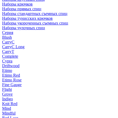
Наборы крючков
Наборы прямых спиц
Наборы стандартных съемных спиц
Наборы тунисских крючков
Наборы укороченных съемных спиц
Наборы чулочных спиц
Серия
Blush
CarryC
CarryC Long
CarryT
Complete
Cypra
Driftwood
Etimo
Etimo Red
Etimo Rose
Fine Gauge
Flight
Grove
Indigo
Knit Red
Mind
Mindful
Red Lace