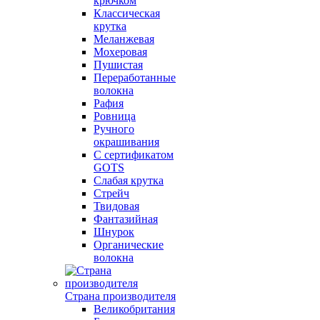
крючком
Классическая
крутка
Меланжевая
Мохеровая
Пушистая
Переработанные
волокна
Рафия
Ровница
Ручного
окрашивания
С сертификатом
GOTS
Слабая крутка
Стрейч
Твидовая
Фантазийная
Шнурок
Органические
волокна
Страна производителя
Великобритания