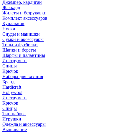
Джемпер, кардиган
Жаккард
Жилеты и безрукавки
Комплект аксессуаров
Купальник
Носки
Снуды и манишки
Сумки и аксессуары
Топы и футболки
Шапки и береты
Шарфы и палантины
Инструмент
Спицы
Крючок
Наборы для вязания
Бренд
Hardicraft
Hollywool
Инструмент
Крючок
Спицы
Тип набора
Игрушки
Одежда и аксессуары
Вышивание