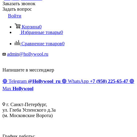
Заказать звонок
Задать вопрос
Войти
Корзина
0
Избранные товары
0
Сравнение товаров
0
admin@hollywool.ru
Напишите в мессенджер
🔵
Telegram
@Hollywool_ru
🟢
WhatsApp
+7 (950) 225-65-47
🟣
Max
Hollywool
г. Санкт-Петербург,
ул. Глеба Успенского д.3а
(м. Московские Ворота)
График работы: