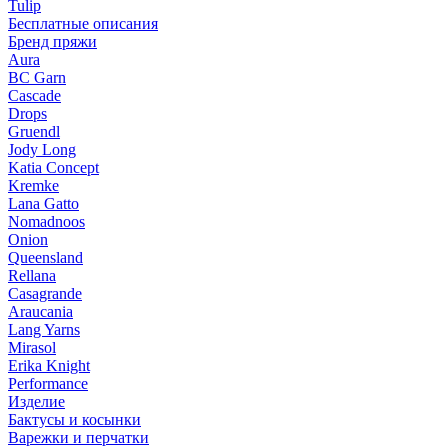
Tulip
Бесплатные описания
Бренд пряжи
Aura
BC Garn
Cascade
Drops
Gruendl
Jody Long
Katia Concept
Kremke
Lana Gatto
Nomadnoos
Onion
Queensland
Rellana
Casagrande
Araucania
Lang Yarns
Mirasol
Erika Knight
Performance
Изделие
Бактусы и косынки
Варежки и перчатки