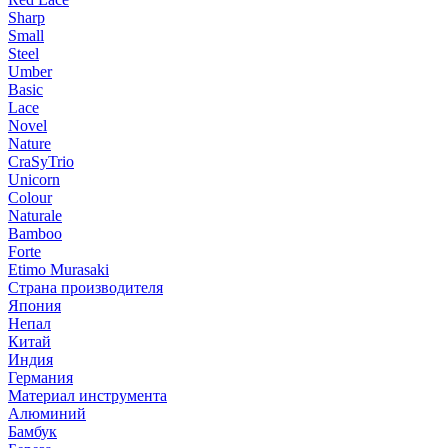
Sharp
Small
Steel
Umber
Basic
Lace
Novel
Nature
CraSyTrio
Unicorn
Colour
Naturale
Bamboo
Forte
Etimo Murasaki
Страна производителя
Япония
Непал
Китай
Индия
Германия
Материал инструмента
Алюминий
Бамбук