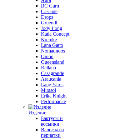
Aura
BC Garn
Cascade
Drops
Gruendl
Jody Long
Katia Concept
Kremke
Lana Gatto
Nomadnoos
Onion
Queensland
Rellana
Casagrande
Araucania
Lang Yarns
Mirasol
Erika Knight
Performance
Изделие
Бактусы и
косынки
Варежки и
перчатки