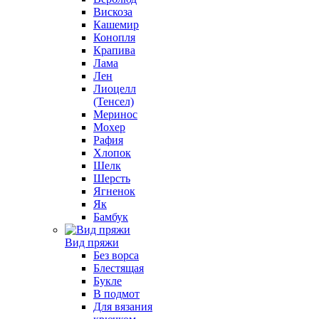
Вискоза
Кашемир
Конопля
Крапива
Лама
Лен
Лиоцелл
(Тенсел)
Меринос
Мохер
Рафия
Хлопок
Шелк
Шерсть
Ягненок
Як
Бамбук
Вид пряжи
Без ворса
Блестящая
Букле
В подмот
Для вязания