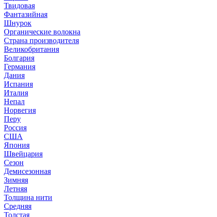
Твидовая
Фантазийная
Шнурок
Органические волокна
Страна производителя
Великобритания
Болгария
Германия
Дания
Испания
Италия
Непал
Норвегия
Перу
Россия
США
Япония
Швейцария
Сезон
Демисезонная
Зимняя
Летняя
Толщина нити
Средняя
Толстая