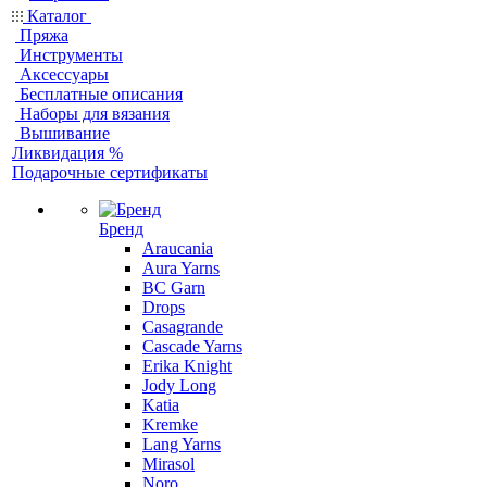
Каталог
Пряжа
Инструменты
Аксессуары
Бесплатные описания
Наборы для вязания
Вышивание
Ликвидация %
Подарочные сертификаты
Бренд
Araucania
Aura Yarns
BC Garn
Drops
Casagrande
Cascade Yarns
Erika Knight
Jody Long
Katia
Kremke
Lang Yarns
Mirasol
Noro