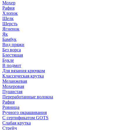
Мохер
Рафия
Хлопок
Шелк
Шерсть
Ягненок
Як
Бамбук
Вид пряжи
Без ворса
Блестящая
Букле
В подмот
Для вязания крючком
Классическая крутка
Меланжевая
Мохеровая
Пушистая
Переработанные волокна
Рафия
Ровница
Ручного окрашивания
С сертификатом GOTS
Слабая крутка
Стрейч