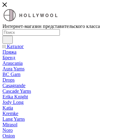
HOLLYWOOL
Интернет-магазин представительского класса
Каталог
Пряжа
Бренд
Araucania
Aura Yarns
BC Garn
Drops
Casagrande
Cascade Yarns
Erika Knight
Jody Long
Katia
Kremke
Lang Yarns
Mirasol
Noro
Onion