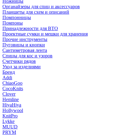
Ножницы
Органайзеры для спиц и аксессуаров
Планшеты для схем и описаний
Помпонницы
Помпоны
Принадлежности для ВТО
Проектные сумки и мешки для хранения
Прочие инструменты
Пуговицы и кнопки
Сантиметровая лента
Спицы для кос и узоров
Счетчики рядов
Уход за изделиями
Бренд
Addi
ChiaoGoo
CocoKnits
Clover
Hemline
HiyaHiya
Hollywool
KnitPro
Lykke
MUUD
PRYM