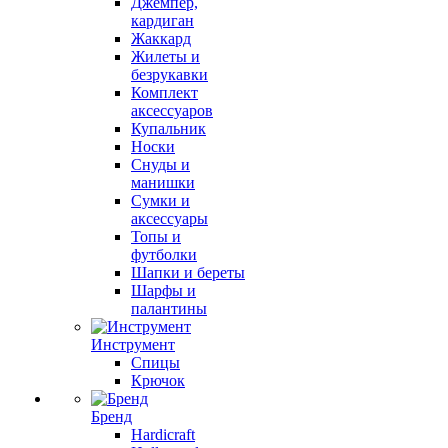
Джемпер,
кардиган
Жаккард
Жилеты и
безрукавки
Комплект
аксессуаров
Купальник
Носки
Снуды и
манишки
Сумки и
аксессуары
Топы и
футболки
Шапки и береты
Шарфы и
палантины
Инструмент
Спицы
Крючок
Бренд
Hardicraft