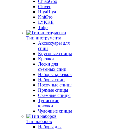
ChiaoGoo
Clover
HiyaHiya
KnitPro
LYKKE
Tulip
Тип инструмента
Аксессуары для
спиц
Круговые спицы
Крючки
Лески для
съемных спиц
Наборы крючков
Наборы спиц
Носочные спицы
Прямые спицы
Съемные спицы
Тунисские
крючки
Чулочные спицы
Тип наборов
Наборы для