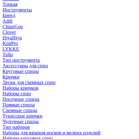
Тонкая
Инструменты
Бренд
Addi
ChiaoGoo
Clover
HiyaHiya
KnitPro
LYKKE
Tulip
Тип инструмента
Аксессуары для спиц
Круговые спицы
Крючки
Лески для съемных спиц
Наборы крючков
Наборы спиц
Носочные спицы
Прямые спицы
Съемные спицы
Тунисские крючки
Чулочные спицы
Тип наборов
Наборы для вязания носков и мелких изделий
Наборы круговых спиц