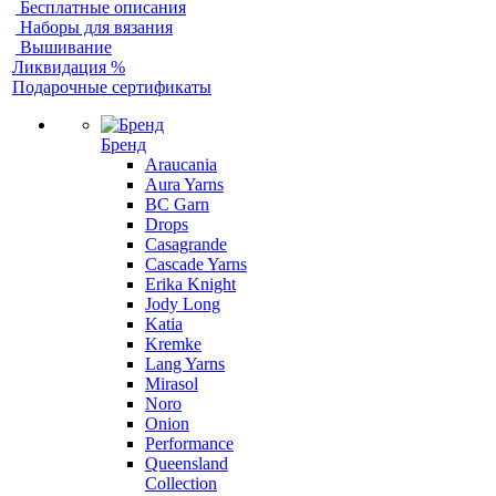
Бесплатные описания
Наборы для вязания
Вышивание
Ликвидация %
Подарочные сертификаты
Бренд
Araucania
Aura Yarns
BC Garn
Drops
Casagrande
Cascade Yarns
Erika Knight
Jody Long
Katia
Kremke
Lang Yarns
Mirasol
Noro
Onion
Performance
Queensland
Collection