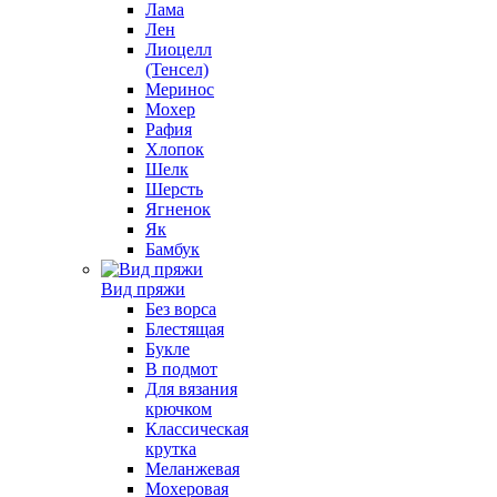
Лама
Лен
Лиоцелл
(Тенсел)
Меринос
Мохер
Рафия
Хлопок
Шелк
Шерсть
Ягненок
Як
Бамбук
Вид пряжи
Без ворса
Блестящая
Букле
В подмот
Для вязания
крючком
Классическая
крутка
Меланжевая
Мохеровая