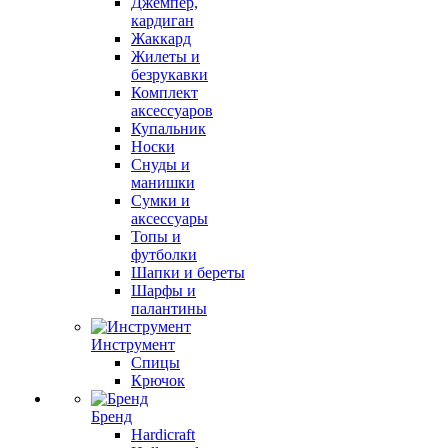
Джемпер,
кардиган
Жаккард
Жилеты и
безрукавки
Комплект
аксессуаров
Купальник
Носки
Снуды и
манишки
Сумки и
аксессуары
Топы и
футболки
Шапки и береты
Шарфы и
палантины
Инструмент
Спицы
Крючок
Бренд
Hardicraft