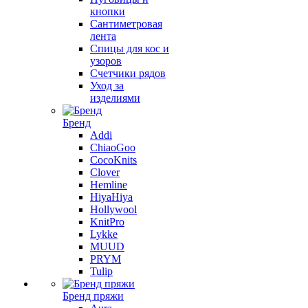
кнопки
Сантиметровая
лента
Спицы для кос и
узоров
Счетчики рядов
Уход за
изделиями
Бренд
Addi
ChiaoGoo
CocoKnits
Clover
Hemline
HiyaHiya
Hollywool
KnitPro
Lykke
MUUD
PRYM
Tulip
Бренд пряжи