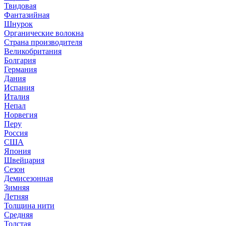
Твидовая
Фантазийная
Шнурок
Органические волокна
Страна производителя
Великобритания
Болгария
Германия
Дания
Испания
Италия
Непал
Норвегия
Перу
Россия
США
Япония
Швейцария
Сезон
Демисезонная
Зимняя
Летняя
Толщина нити
Средняя
Толстая