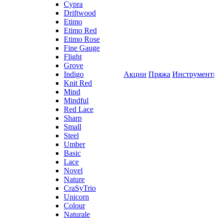
Cypra
Driftwood
Etimo
Etimo Red
Etimo Rose
Fine Gauge
Flight
Grove
Indigo
Акции
Пряжа
Инструмент
Knit Red
Mind
Mindful
Red Lace
Sharp
Small
Steel
Umber
Basic
Lace
Novel
Nature
CraSyTrio
Unicorn
Colour
Naturale