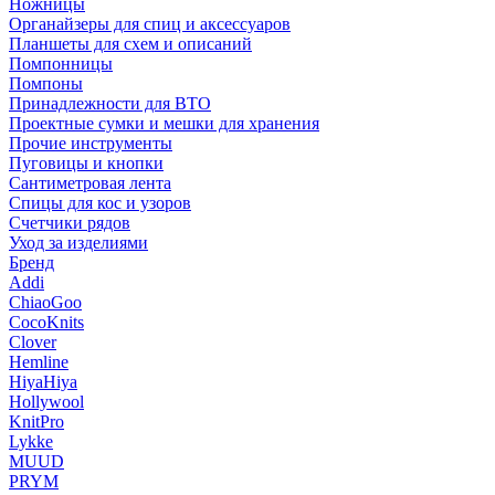
Ножницы
Органайзеры для спиц и аксессуаров
Планшеты для схем и описаний
Помпонницы
Помпоны
Принадлежности для ВТО
Проектные сумки и мешки для хранения
Прочие инструменты
Пуговицы и кнопки
Сантиметровая лента
Спицы для кос и узоров
Счетчики рядов
Уход за изделиями
Бренд
Addi
ChiaoGoo
CocoKnits
Clover
Hemline
HiyaHiya
Hollywool
KnitPro
Lykke
MUUD
PRYM