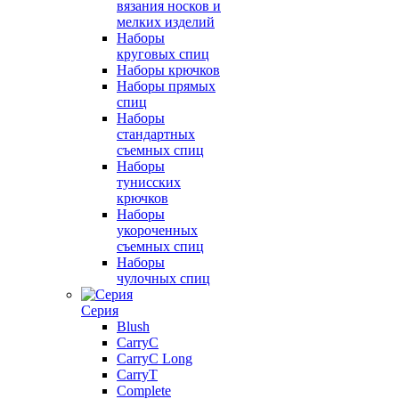
вязания носков и
мелких изделий
Наборы
круговых спиц
Наборы крючков
Наборы прямых
спиц
Наборы
стандартных
съемных спиц
Наборы
тунисских
крючков
Наборы
укороченных
съемных спиц
Наборы
чулочных спиц
Серия
Blush
CarryC
CarryC Long
CarryT
Complete