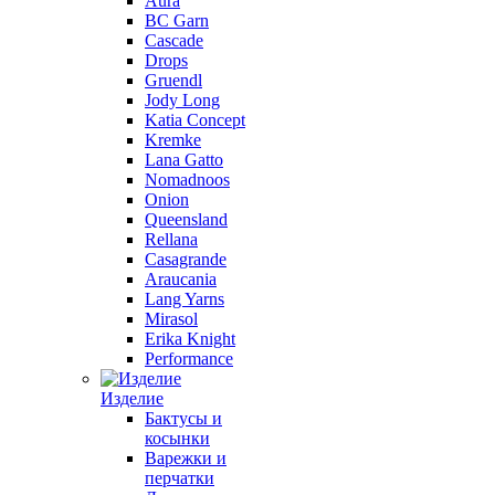
Aura
BC Garn
Cascade
Drops
Gruendl
Jody Long
Katia Concept
Kremke
Lana Gatto
Nomadnoos
Onion
Queensland
Rellana
Casagrande
Araucania
Lang Yarns
Mirasol
Erika Knight
Performance
Изделие
Бактусы и
косынки
Варежки и
перчатки