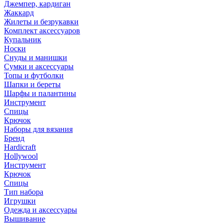
Джемпер, кардиган
Жаккард
Жилеты и безрукавки
Комплект аксессуаров
Купальник
Носки
Снуды и манишки
Сумки и аксессуары
Топы и футболки
Шапки и береты
Шарфы и палантины
Инструмент
Спицы
Крючок
Наборы для вязания
Бренд
Hardicraft
Hollywool
Инструмент
Крючок
Спицы
Тип набора
Игрушки
Одежда и аксессуары
Вышивание