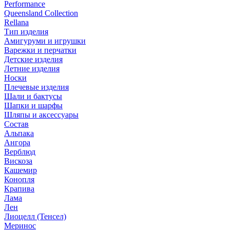
Performance
Queensland Collection
Rellana
Тип изделия
Амигуруми и игрушки
Варежки и перчатки
Детские изделия
Летние изделия
Носки
Плечевые изделия
Шали и бактусы
Шапки и шарфы
Шляпы и аксессуары
Состав
Альпака
Ангора
Верблюд
Вискоза
Кашемир
Конопля
Крапива
Лама
Лен
Лиоцелл (Тенсел)
Меринос