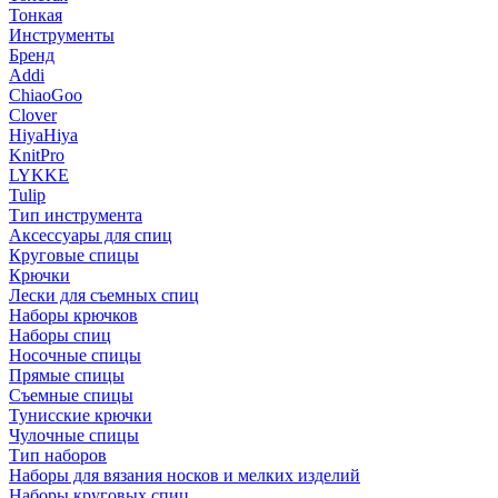
Тонкая
Инструменты
Бренд
Addi
ChiaoGoo
Clover
HiyaHiya
KnitPro
LYKKE
Tulip
Тип инструмента
Аксессуары для спиц
Круговые спицы
Крючки
Лески для съемных спиц
Наборы крючков
Наборы спиц
Носочные спицы
Прямые спицы
Съемные спицы
Тунисские крючки
Чулочные спицы
Тип наборов
Наборы для вязания носков и мелких изделий
Наборы круговых спиц