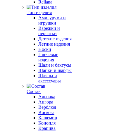
Rellana
Тип изделия
Амигуруми и
игрушки
Варежки и
перчатки
Детские изделия
Летние изделия
Носки
Плечевые
изделия
Шали и бактусы
Шапки и шарфы
Шляпы и
аксессуары
Состав
Альпака
Ангора
Верблюд
Вискоза
Кашемир
Конопля
Крапива