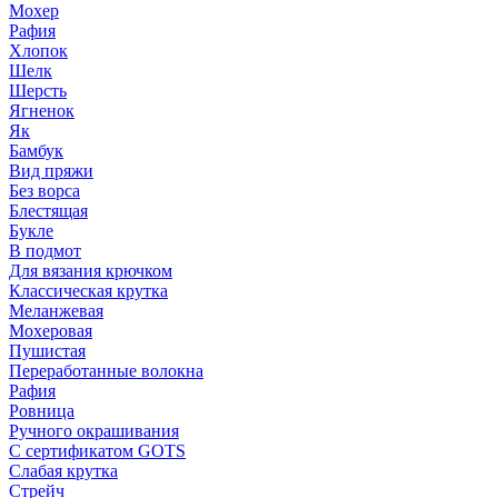
Мохер
Рафия
Хлопок
Шелк
Шерсть
Ягненок
Як
Бамбук
Вид пряжи
Без ворса
Блестящая
Букле
В подмот
Для вязания крючком
Классическая крутка
Меланжевая
Мохеровая
Пушистая
Переработанные волокна
Рафия
Ровница
Ручного окрашивания
С сертификатом GOTS
Слабая крутка
Стрейч