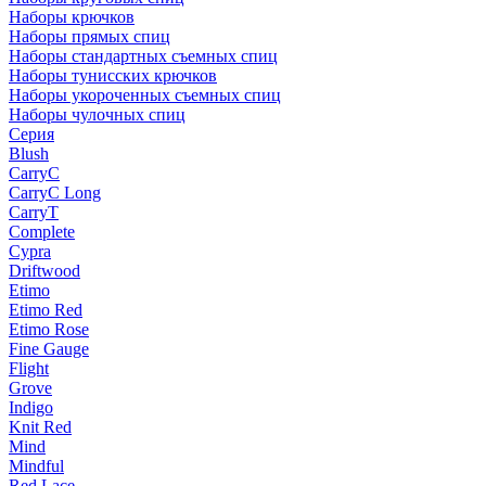
Наборы крючков
Наборы прямых спиц
Наборы стандартных съемных спиц
Наборы тунисских крючков
Наборы укороченных съемных спиц
Наборы чулочных спиц
Серия
Blush
CarryC
CarryC Long
CarryT
Complete
Cypra
Driftwood
Etimo
Etimo Red
Etimo Rose
Fine Gauge
Flight
Grove
Indigo
Knit Red
Mind
Mindful
Red Lace