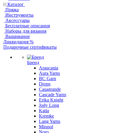
Каталог
Пряжа
Инструменты
Аксессуары
Бесплатные описания
Наборы для вязания
Вышивание
Ликвидация %
Подарочные сертификаты
Бренд
Araucania
Aura Yarns
BC Garn
Drops
Casagrande
Cascade Yarns
Erika Knight
Jody Long
Katia
Kremke
Lang Yarns
Mirasol
Noro