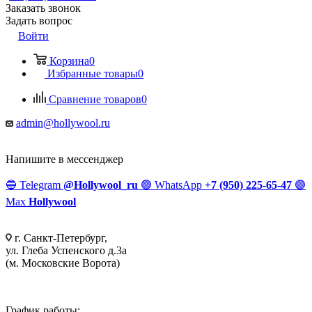
Заказать звонок
Задать вопрос
Войти
Корзина
0
Избранные товары
0
Сравнение товаров
0
admin@hollywool.ru
Напишите в мессенджер
🔵
Telegram
@Hollywool_ru
🟢
WhatsApp
+7 (950) 225-65-47
🟣
Max
Hollywool
г. Санкт-Петербург,
ул. Глеба Успенского д.3а
(м. Московские Ворота)
График работы: