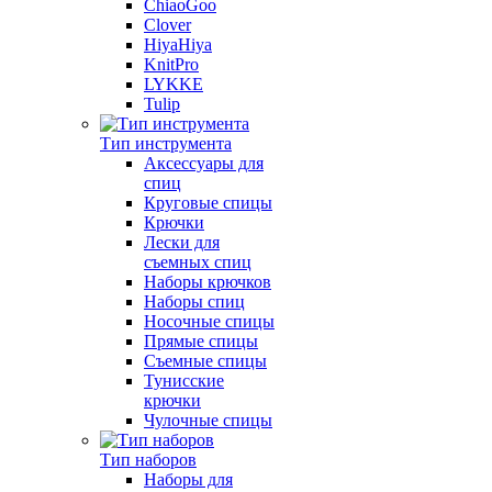
ChiaoGoo
Clover
HiyaHiya
KnitPro
LYKKE
Tulip
Тип инструмента
Аксессуары для
спиц
Круговые спицы
Крючки
Лески для
съемных спиц
Наборы крючков
Наборы спиц
Носочные спицы
Прямые спицы
Съемные спицы
Тунисские
крючки
Чулочные спицы
Тип наборов
Наборы для