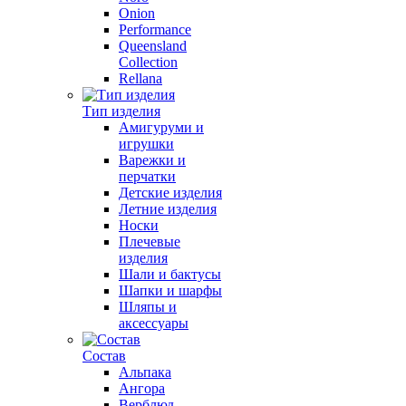
Onion
Performance
Queensland
Collection
Rellana
Тип изделия
Амигуруми и
игрушки
Варежки и
перчатки
Детские изделия
Летние изделия
Носки
Плечевые
изделия
Шали и бактусы
Шапки и шарфы
Шляпы и
аксессуары
Состав
Альпака
Ангора
Верблюд