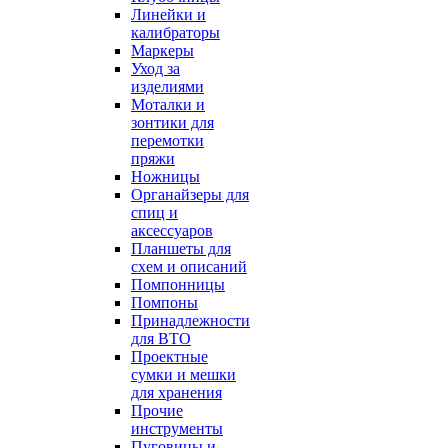
Линейки и
калибраторы
Маркеры
Уход за
изделиями
Моталки и
зонтики для
перемотки
пряжи
Ножницы
Органайзеры для
спиц и
аксессуаров
Планшеты для
схем и описаний
Помпонницы
Помпоны
Принадлежности
для ВТО
Проектные
сумки и мешки
для хранения
Прочие
инструменты
Пуговицы и