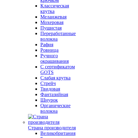
крючком
Классическая
крутка
Меланжевая
Мохеровая
Пушистая
Переработанные
волокна
Рафия
Ровница
Ручного
окрашивания
С сертификатом
GOTS
Слабая крутка
Стрейч
Твидовая
Фантазийная
Шнурок
Органические
волокна
Страна производителя
Великобритания