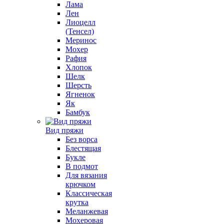
Лама
Лен
Лиоцелл
(Тенсел)
Меринос
Мохер
Рафия
Хлопок
Шелк
Шерсть
Ягненок
Як
Бамбук
Вид пряжи
Без ворса
Блестящая
Букле
В подмот
Для вязания
крючком
Классическая
крутка
Меланжевая
Мохеровая