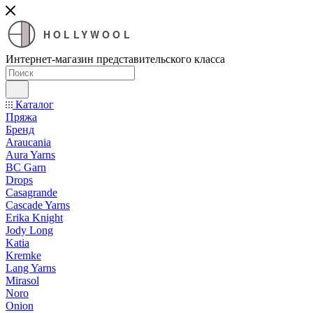
HOLLYWOOL
Интернет-магазин представительского класса
Каталог
Пряжа
Бренд
Araucania
Aura Yarns
BC Garn
Drops
Casagrande
Cascade Yarns
Erika Knight
Jody Long
Katia
Kremke
Lang Yarns
Mirasol
Noro
Onion