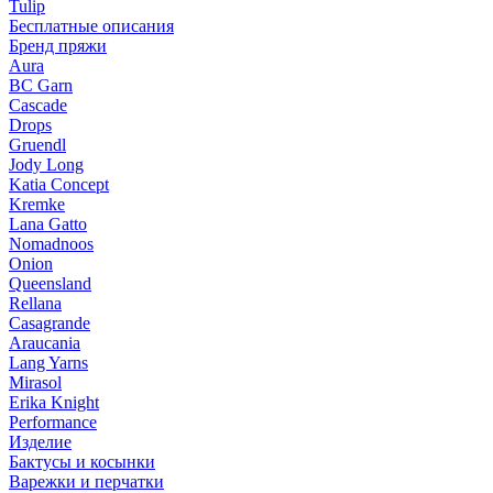
Tulip
Бесплатные описания
Бренд пряжи
Aura
BC Garn
Cascade
Drops
Gruendl
Jody Long
Katia Concept
Kremke
Lana Gatto
Nomadnoos
Onion
Queensland
Rellana
Casagrande
Araucania
Lang Yarns
Mirasol
Erika Knight
Performance
Изделие
Бактусы и косынки
Варежки и перчатки