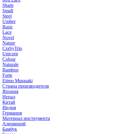
Sharp
Small
Steel
Umber
Basic
Lace
Novel
Nature
CraSyTrio
Unicorn
Colour
Naturale
Bamboo
Forte
Etimo Murasaki
Страна производителя
Япония
Непал
Китай
Индия
Германия
Материал инструмента
Алюминий
Бамбук