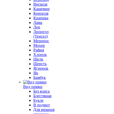
Вискоза
Кашемир
Конопля
Крапива
Лама
Лен
Лиоцелл
(Тенсел)
Меринос
Мохер
Рафия
Хлопок
Шелк
Шерсть
Ягненок
Як
Бамбук
Вид пряжи
Без ворса
Блестящая
Букле
В подмот
Для вязания