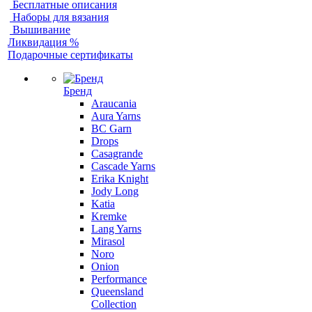
Бесплатные описания
Наборы для вязания
Вышивание
Ликвидация %
Подарочные сертификаты
Бренд
Araucania
Aura Yarns
BC Garn
Drops
Casagrande
Cascade Yarns
Erika Knight
Jody Long
Katia
Kremke
Lang Yarns
Mirasol
Noro
Onion
Performance
Queensland
Collection