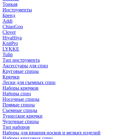
Тонкая
Инструменты
Бренд
Addi
ChiaoGoo
Clover
HiyaHiya
KnitPro
LYKKE
Tulip
Тип инструмента
Аксессуары для спиц
Круговые спицы
Крючки
Лески для съемных спиц
Наборы крючков
Наборы спиц
Носочные спицы
Прямые спицы
Съемные спицы
Тунисские крючки
Чулочные спицы
Тип наборов
Наборы для вязания носков и мелких изделий
Наборы круговых спиц