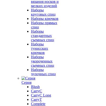
вязания носков и
мелких изделий
Наборы
круговых спиц
Наборы крючков
Наборы прямых
спиц
Наборы
стандартных
съемных спиц
Наборы
тунисских
крючков
Наборы
укороченных
съемных спиц
Наборы
чулочных спиц
Серия
Blush
CarryC
CarryC Long
CarryT
Complete