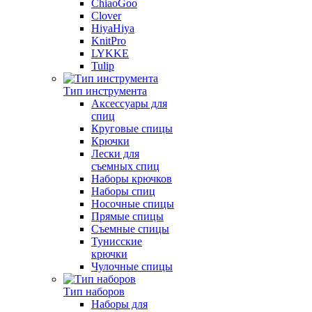
ChiaoGoo
Clover
HiyaHiya
KnitPro
LYKKE
Tulip
Тип инструмента
Аксессуары для
спиц
Круговые спицы
Крючки
Лески для
съемных спиц
Наборы крючков
Наборы спиц
Носочные спицы
Прямые спицы
Съемные спицы
Тунисские
крючки
Чулочные спицы
Тип наборов
Наборы для