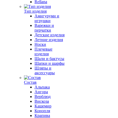
Rellana
Тип изделия
Амигуруми и
игрушки
Варежки и
перчатки
Детские изделия
Летние изделия
Носки
Плечевые
изделия
Шали и бактусы
Шапки и шарфы
Шляпы и
аксессуары
Состав
Альпака
Ангора
Верблюд
Вискоза
Кашемир
Конопля
Крапива