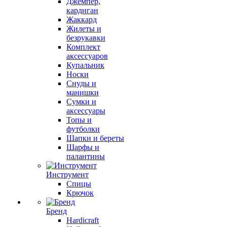
Джемпер,
кардиган
Жаккард
Жилеты и
безрукавки
Комплект
аксессуаров
Купальник
Носки
Снуды и
манишки
Сумки и
аксессуары
Топы и
футболки
Шапки и береты
Шарфы и
палантины
Инструмент
Спицы
Крючок
Бренд
Hardicraft