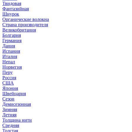
Твидовая
Фантазийная
Шнурок
Органические волокна
Страна производителя
Великобритания
Болгария
Германия
Дания
Испания
Италия
Непал
Норвегия
Перу
Россия
США
Япония
Швейцария
Сезон
Демисезонная
Зимняя
Летняя
Толщина нити
Средняя
Толстая