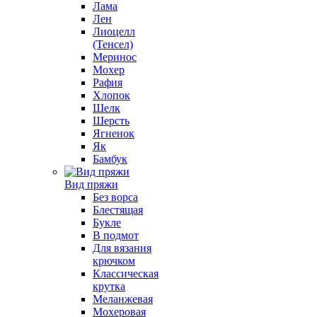
Лама
Лен
Лиоцелл
(Тенсел)
Меринос
Мохер
Рафия
Хлопок
Шелк
Шерсть
Ягненок
Як
Бамбук
Вид пряжи
Без ворса
Блестящая
Букле
В подмот
Для вязания
крючком
Классическая
крутка
Меланжевая
Мохеровая