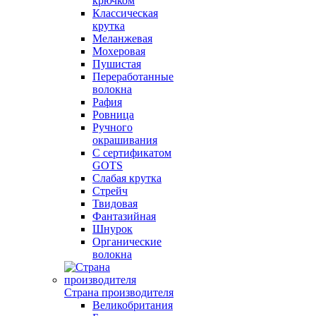
крючком
Классическая
крутка
Меланжевая
Мохеровая
Пушистая
Переработанные
волокна
Рафия
Ровница
Ручного
окрашивания
С сертификатом
GOTS
Слабая крутка
Стрейч
Твидовая
Фантазийная
Шнурок
Органические
волокна
Страна производителя
Великобритания