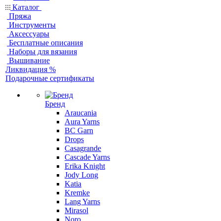
Каталог
Пряжа
Инструменты
Аксессуары
Бесплатные описания
Наборы для вязания
Вышивание
Ликвидация %
Подарочные сертификаты
Бренд
Araucania
Aura Yarns
BC Garn
Drops
Casagrande
Cascade Yarns
Erika Knight
Jody Long
Katia
Kremke
Lang Yarns
Mirasol
Noro