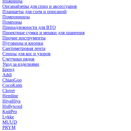
Ножницы
Органайзеры для спиц и аксессуаров
Планшеты для схем и описаний
Помпонницы
Помпоны
Принадлежности для ВТО
Проектные сумки и мешки для хранения
Прочие инструменты
Пуговицы и кнопки
Сантиметровая лента
Спицы для кос и узоров
Счетчики рядов
Уход за изделиями
Бренд
Addi
ChiaoGoo
CocoKnits
Clover
Hemline
HiyaHiya
Hollywool
KnitPro
Lykke
MUUD
PRYM