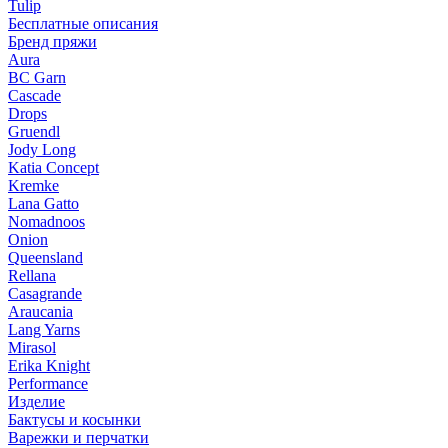
Tulip
Бесплатные описания
Бренд пряжи
Aura
BC Garn
Cascade
Drops
Gruendl
Jody Long
Katia Concept
Kremke
Lana Gatto
Nomadnoos
Onion
Queensland
Rellana
Casagrande
Araucania
Lang Yarns
Mirasol
Erika Knight
Performance
Изделие
Бактусы и косынки
Варежки и перчатки