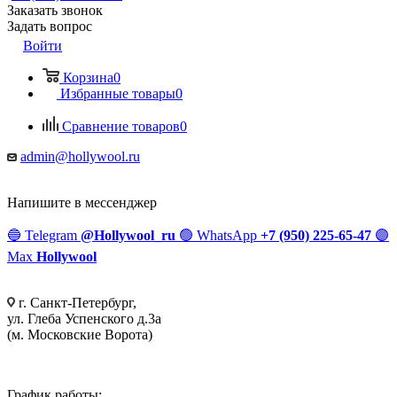
Заказать звонок
Задать вопрос
Войти
Корзина
0
Избранные товары
0
Сравнение товаров
0
admin@hollywool.ru
Напишите в мессенджер
🔵
Telegram
@Hollywool_ru
🟢
WhatsApp
+7 (950) 225-65-47
🟣
Max
Hollywool
г. Санкт-Петербург,
ул. Глеба Успенского д.3а
(м. Московские Ворота)
График работы: