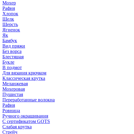
Мохер
Рафия
Хлопок
Шелк
Шерсть
Ягненок
Як
Бамбук
Вид пряжи
Без ворса
Блестящая
Букле
В подмот
Для вязания крючком
Классическая крутка
Меланжевая
Мохеровая
Пушистая
Переработанные волокна
Рафия
Ровница
Ручного окрашивания
С сертификатом GOTS
Слабая крутка
Стрейч