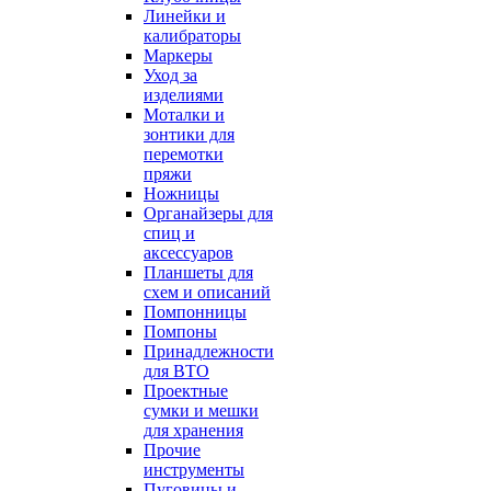
Линейки и
калибраторы
Маркеры
Уход за
изделиями
Моталки и
зонтики для
перемотки
пряжи
Ножницы
Органайзеры для
спиц и
аксессуаров
Планшеты для
схем и описаний
Помпонницы
Помпоны
Принадлежности
для ВТО
Проектные
сумки и мешки
для хранения
Прочие
инструменты
Пуговицы и