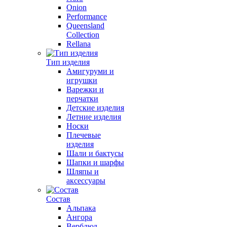
Onion
Performance
Queensland
Collection
Rellana
Тип изделия
Амигуруми и
игрушки
Варежки и
перчатки
Детские изделия
Летние изделия
Носки
Плечевые
изделия
Шали и бактусы
Шапки и шарфы
Шляпы и
аксессуары
Состав
Альпака
Ангора
Верблюд