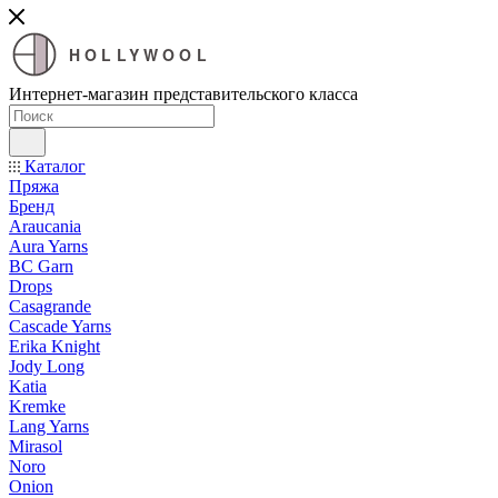
HOLLYWOOL
Интернет-магазин представительского класса
Каталог
Пряжа
Бренд
Araucania
Aura Yarns
BC Garn
Drops
Casagrande
Cascade Yarns
Erika Knight
Jody Long
Katia
Kremke
Lang Yarns
Mirasol
Noro
Onion