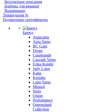
Бесплатные описания
Наборы для вязания
Вышивание
Ликвидация %
Подарочные сертификаты
Бренд
Araucania
Aura Yarns
BC Garn
Drops
Casagrande
Cascade Yarns
Erika Knight
Jody Long
Katia
Kremke
Lang Yarns
Mirasol
Noro
Onion
Performance
Queensland
Collection