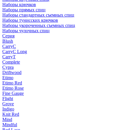
Наборы крючков
Наборы прямых спиц
Наборы стандартных съемных спиц
Наборы тунисских крючков
Наборы укороченных съемных спиц
Наборы чулочных спиц
Серия
Blush
CarryC
CarryC Long
CarryT
Complete
Cypra
Driftwood
Etimo
Etimo Red
Etimo Rose
Fine Gauge
Flight
Grove
Indigo
Knit Red
Mind
Mindful
Red Lace