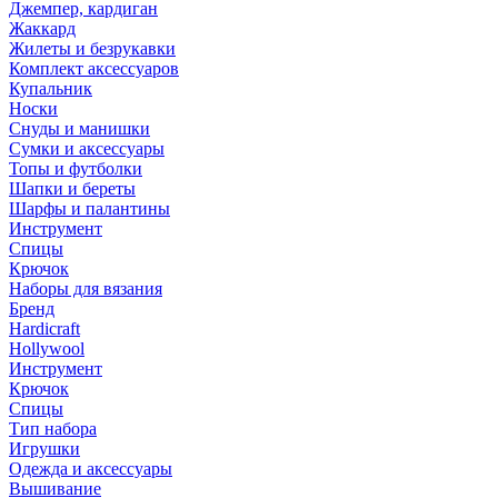
Джемпер, кардиган
Жаккард
Жилеты и безрукавки
Комплект аксессуаров
Купальник
Носки
Снуды и манишки
Сумки и аксессуары
Топы и футболки
Шапки и береты
Шарфы и палантины
Инструмент
Спицы
Крючок
Наборы для вязания
Бренд
Hardicraft
Hollywool
Инструмент
Крючок
Спицы
Тип набора
Игрушки
Одежда и аксессуары
Вышивание