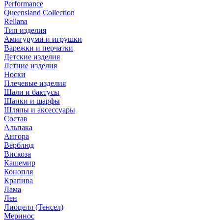
Performance
Queensland Collection
Rellana
Тип изделия
Амигуруми и игрушки
Варежки и перчатки
Детские изделия
Летние изделия
Носки
Плечевые изделия
Шали и бактусы
Шапки и шарфы
Шляпы и аксессуары
Состав
Альпака
Ангора
Верблюд
Вискоза
Кашемир
Конопля
Крапива
Лама
Лен
Лиоцелл (Тенсел)
Меринос