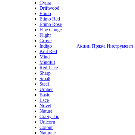
Cypra
Driftwood
Etimo
Etimo Red
Etimo Rose
Fine Gauge
Flight
Grove
Indigo
Акции
Пряжа
Инструмент
Knit Red
Mind
Mindful
Red Lace
Sharp
Small
Steel
Umber
Basic
Lace
Novel
Nature
CraSyTrio
Unicorn
Colour
Naturale