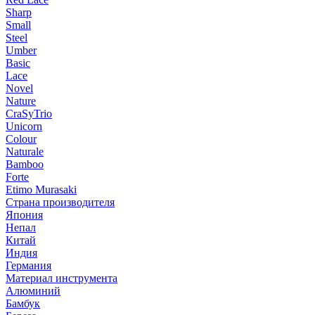
Sharp
Small
Steel
Umber
Basic
Lace
Novel
Nature
CraSyTrio
Unicorn
Colour
Naturale
Bamboo
Forte
Etimo Murasaki
Страна производителя
Япония
Непал
Китай
Индия
Германия
Материал инструмента
Алюминий
Бамбук