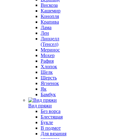
Вискоза
Кашемир
Конопля
Крапива
Лама
Лен
Лиоцелл
(Тенсел)
Меринос
Мохер
Рафия
Хлопок
Шелк
Шерсть
Ягненок
Як
Бамбук
Вид пряжи
Без ворса
Блестящая
Букле
В подмот
Для вязания