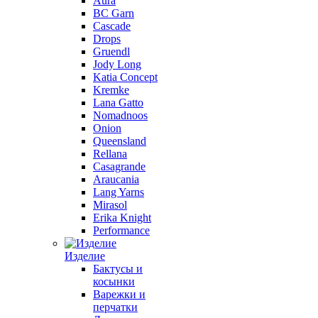
Aura
BC Garn
Cascade
Drops
Gruendl
Jody Long
Katia Concept
Kremke
Lana Gatto
Nomadnoos
Onion
Queensland
Rellana
Casagrande
Araucania
Lang Yarns
Mirasol
Erika Knight
Performance
Изделие
Бактусы и
косынки
Варежки и
перчатки