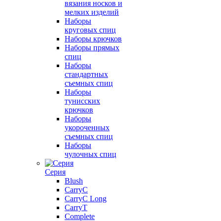
вязания носков и
мелких изделий
Наборы
круговых спиц
Наборы крючков
Наборы прямых
спиц
Наборы
стандартных
съемных спиц
Наборы
тунисских
крючков
Наборы
укороченных
съемных спиц
Наборы
чулочных спиц
Серия
Blush
CarryC
CarryC Long
CarryT
Complete