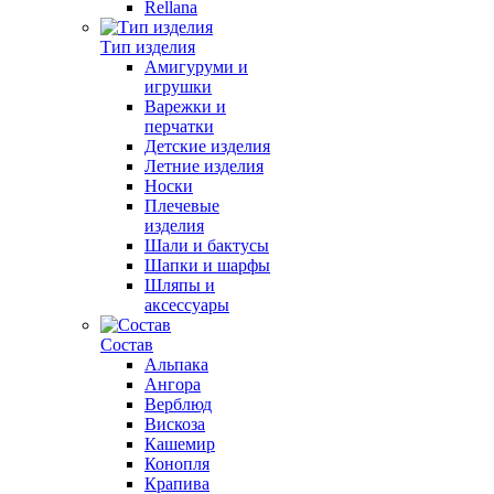
Rellana
Тип изделия
Амигуруми и
игрушки
Варежки и
перчатки
Детские изделия
Летние изделия
Носки
Плечевые
изделия
Шали и бактусы
Шапки и шарфы
Шляпы и
аксессуары
Состав
Альпака
Ангора
Верблюд
Вискоза
Кашемир
Конопля
Крапива