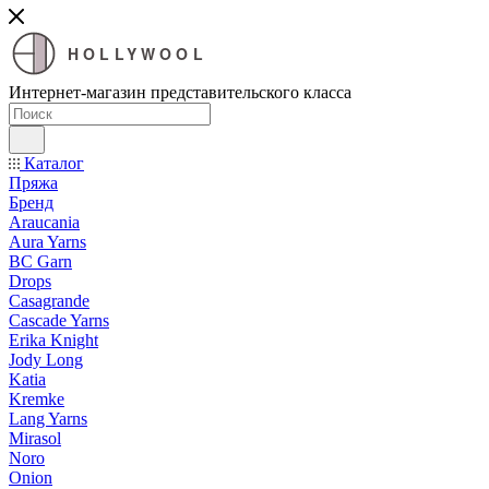
HOLLYWOOL
Интернет-магазин представительского класса
Каталог
Пряжа
Бренд
Araucania
Aura Yarns
BC Garn
Drops
Casagrande
Cascade Yarns
Erika Knight
Jody Long
Katia
Kremke
Lang Yarns
Mirasol
Noro
Onion