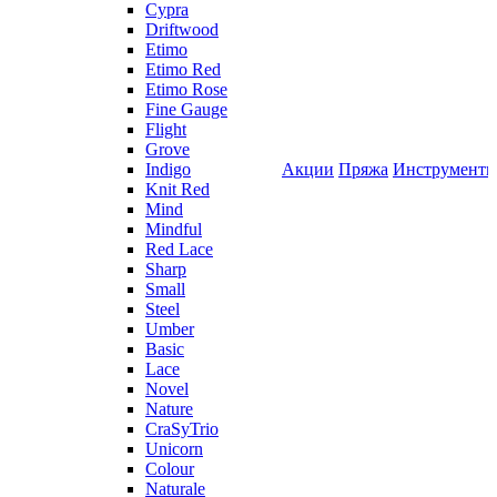
Cypra
Driftwood
Etimo
Etimo Red
Etimo Rose
Fine Gauge
Flight
Grove
Indigo
Акции
Пряжа
Инструмент
Knit Red
Mind
Mindful
Red Lace
Sharp
Small
Steel
Umber
Basic
Lace
Novel
Nature
CraSyTrio
Unicorn
Colour
Naturale