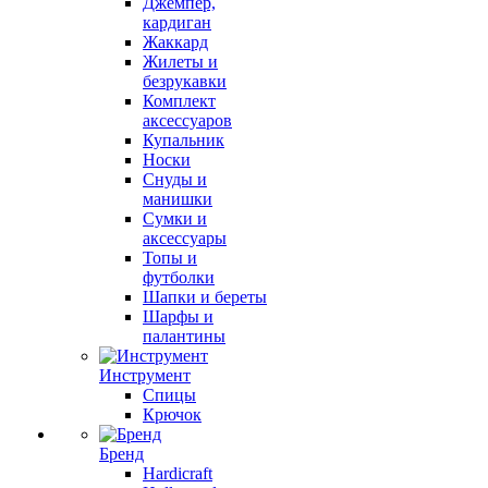
Джемпер,
кардиган
Жаккард
Жилеты и
безрукавки
Комплект
аксессуаров
Купальник
Носки
Снуды и
манишки
Сумки и
аксессуары
Топы и
футболки
Шапки и береты
Шарфы и
палантины
Инструмент
Спицы
Крючок
Бренд
Hardicraft