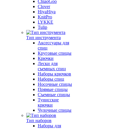
ChiaoGoo
Clover
HiyaHiya
KnitPro
LYKKE
Tulip
Тип инструмента
Аксессуары для
спиц
Круговые спицы
Крючки
Лески для
съемных спиц
Наборы крючков
Наборы спиц
Носочные спицы
Прямые спицы
Съемные спицы
Тунисские
крючки
Чулочные спицы
Тип наборов
Наборы для