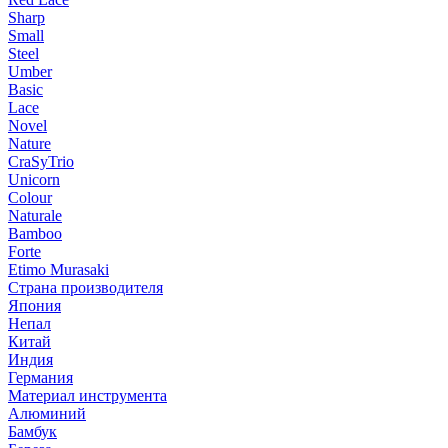
Sharp
Small
Steel
Umber
Basic
Lace
Novel
Nature
CraSyTrio
Unicorn
Colour
Naturale
Bamboo
Forte
Etimo Murasaki
Страна производителя
Япония
Непал
Китай
Индия
Германия
Материал инструмента
Алюминий
Бамбук