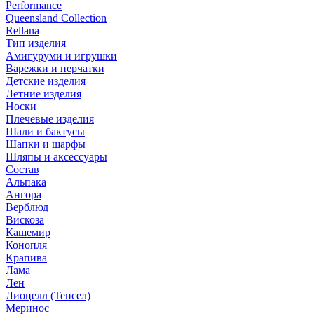
Performance
Queensland Collection
Rellana
Тип изделия
Амигуруми и игрушки
Варежки и перчатки
Детские изделия
Летние изделия
Носки
Плечевые изделия
Шали и бактусы
Шапки и шарфы
Шляпы и аксессуары
Состав
Альпака
Ангора
Верблюд
Вискоза
Кашемир
Конопля
Крапива
Лама
Лен
Лиоцелл (Тенсел)
Меринос