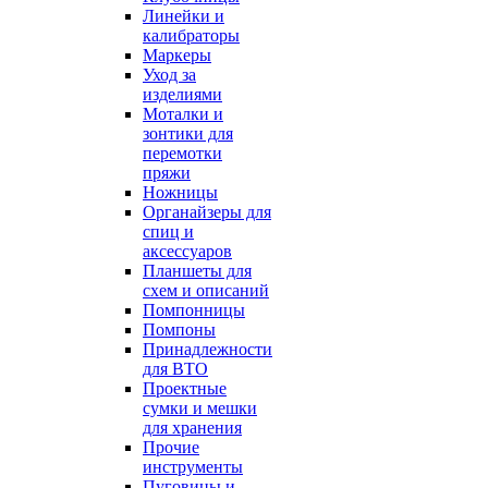
Линейки и
калибраторы
Маркеры
Уход за
изделиями
Моталки и
зонтики для
перемотки
пряжи
Ножницы
Органайзеры для
спиц и
аксессуаров
Планшеты для
схем и описаний
Помпонницы
Помпоны
Принадлежности
для ВТО
Проектные
сумки и мешки
для хранения
Прочие
инструменты
Пуговицы и