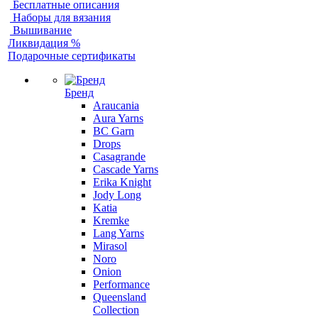
Бесплатные описания
Наборы для вязания
Вышивание
Ликвидация %
Подарочные сертификаты
Бренд
Araucania
Aura Yarns
BC Garn
Drops
Casagrande
Cascade Yarns
Erika Knight
Jody Long
Katia
Kremke
Lang Yarns
Mirasol
Noro
Onion
Performance
Queensland
Collection