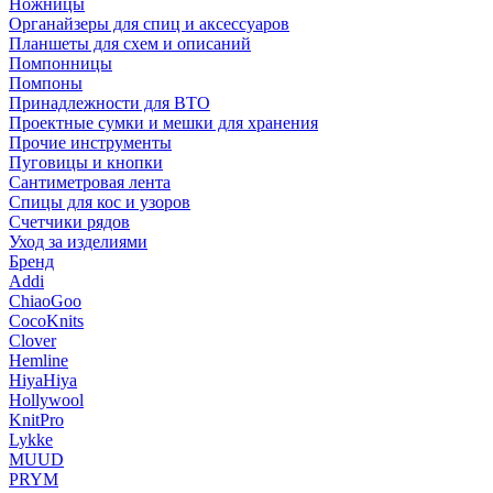
Ножницы
Органайзеры для спиц и аксессуаров
Планшеты для схем и описаний
Помпонницы
Помпоны
Принадлежности для ВТО
Проектные сумки и мешки для хранения
Прочие инструменты
Пуговицы и кнопки
Сантиметровая лента
Спицы для кос и узоров
Счетчики рядов
Уход за изделиями
Бренд
Addi
ChiaoGoo
CocoKnits
Clover
Hemline
HiyaHiya
Hollywool
KnitPro
Lykke
MUUD
PRYM