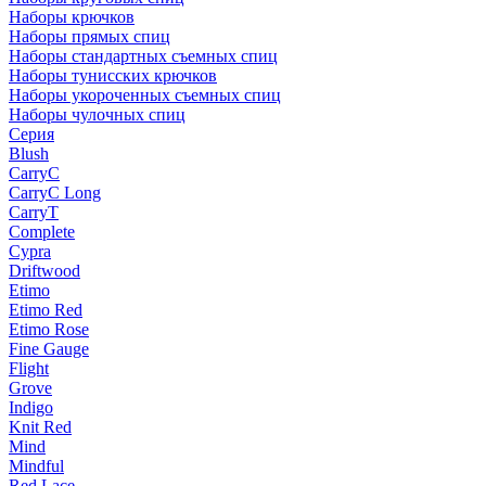
Наборы крючков
Наборы прямых спиц
Наборы стандартных съемных спиц
Наборы тунисских крючков
Наборы укороченных съемных спиц
Наборы чулочных спиц
Серия
Blush
CarryC
CarryC Long
CarryT
Complete
Cypra
Driftwood
Etimo
Etimo Red
Etimo Rose
Fine Gauge
Flight
Grove
Indigo
Knit Red
Mind
Mindful
Red Lace