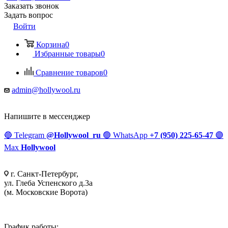
Заказать звонок
Задать вопрос
Войти
Корзина
0
Избранные товары
0
Сравнение товаров
0
admin@hollywool.ru
Напишите в мессенджер
🔵
Telegram
@Hollywool_ru
🟢
WhatsApp
+7 (950) 225-65-47
🟣
Max
Hollywool
г. Санкт-Петербург,
ул. Глеба Успенского д.3а
(м. Московские Ворота)
График работы: