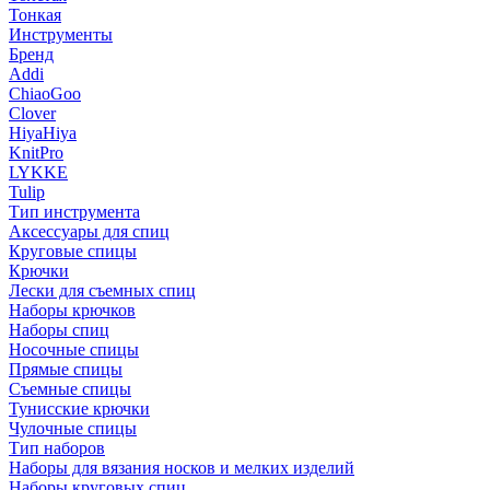
Тонкая
Инструменты
Бренд
Addi
ChiaoGoo
Clover
HiyaHiya
KnitPro
LYKKE
Tulip
Тип инструмента
Аксессуары для спиц
Круговые спицы
Крючки
Лески для съемных спиц
Наборы крючков
Наборы спиц
Носочные спицы
Прямые спицы
Съемные спицы
Тунисские крючки
Чулочные спицы
Тип наборов
Наборы для вязания носков и мелких изделий
Наборы круговых спиц