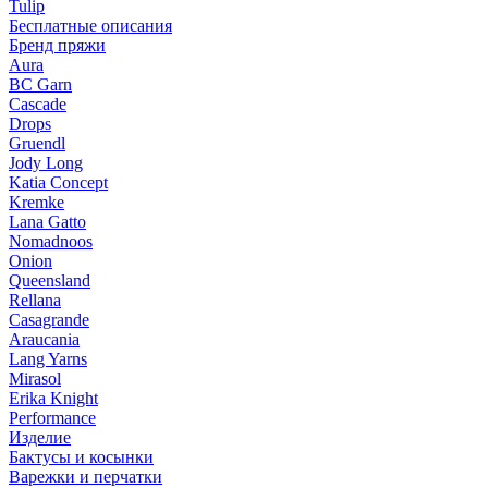
Tulip
Бесплатные описания
Бренд пряжи
Aura
BC Garn
Cascade
Drops
Gruendl
Jody Long
Katia Concept
Kremke
Lana Gatto
Nomadnoos
Onion
Queensland
Rellana
Casagrande
Araucania
Lang Yarns
Mirasol
Erika Knight
Performance
Изделие
Бактусы и косынки
Варежки и перчатки