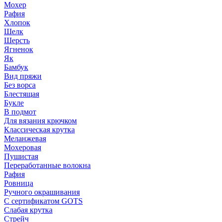
Мохер
Рафия
Хлопок
Шелк
Шерсть
Ягненок
Як
Бамбук
Вид пряжи
Без ворса
Блестящая
Букле
В подмот
Для вязания крючком
Классическая крутка
Меланжевая
Мохеровая
Пушистая
Переработанные волокна
Рафия
Ровница
Ручного окрашивания
С сертификатом GOTS
Слабая крутка
Стрейч