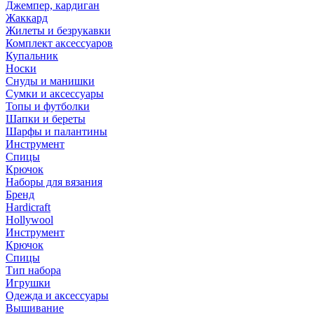
Джемпер, кардиган
Жаккард
Жилеты и безрукавки
Комплект аксессуаров
Купальник
Носки
Снуды и манишки
Сумки и аксессуары
Топы и футболки
Шапки и береты
Шарфы и палантины
Инструмент
Спицы
Крючок
Наборы для вязания
Бренд
Hardicraft
Hollywool
Инструмент
Крючок
Спицы
Тип набора
Игрушки
Одежда и аксессуары
Вышивание