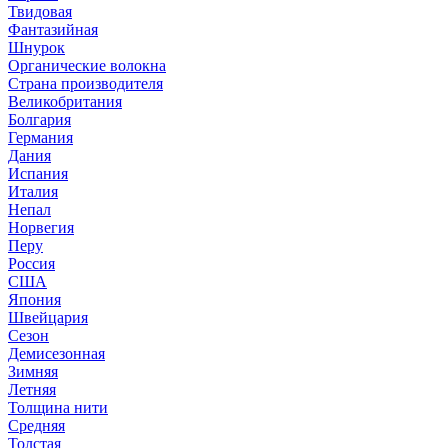
Твидовая
Фантазийная
Шнурок
Органические волокна
Страна производителя
Великобритания
Болгария
Германия
Дания
Испания
Италия
Непал
Норвегия
Перу
Россия
США
Япония
Швейцария
Сезон
Демисезонная
Зимняя
Летняя
Толщина нити
Средняя
Толстая