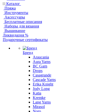
Каталог
Пряжа
Инструменты
Аксессуары
Бесплатные описания
Наборы для вязания
Вышивание
Ликвидация %
Подарочные сертификаты
Бренд
Araucania
Aura Yarns
BC Garn
Drops
Casagrande
Cascade Yarns
Erika Knight
Jody Long
Katia
Kremke
Lang Yarns
Mirasol
Noro