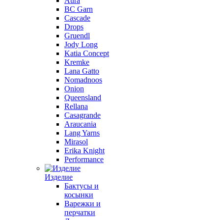
Aura
BC Garn
Cascade
Drops
Gruendl
Jody Long
Katia Concept
Kremke
Lana Gatto
Nomadnoos
Onion
Queensland
Rellana
Casagrande
Araucania
Lang Yarns
Mirasol
Erika Knight
Performance
Изделие
Бактусы и
косынки
Варежки и
перчатки