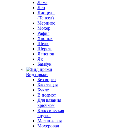
Лама
Лен
Лиоцелл
(Тенсел)
Меринос
Мохер
Рафия
Хлопок
Шелк
Шерсть
Ягненок
Як
Бамбук
Вид пряжи
Без ворса
Блестящая
Букле
В подмот
Для вязания
крючком
Классическая
крутка
Меланжевая
Мохеровая