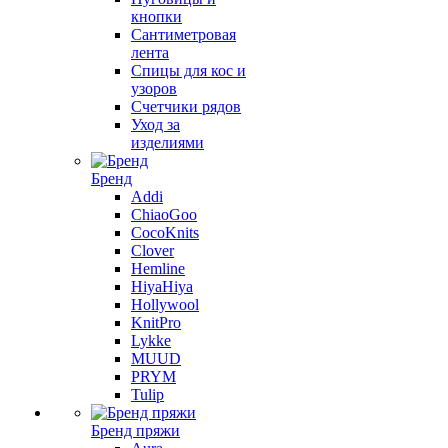
кнопки
Сантиметровая
лента
Спицы для кос и
узоров
Счетчики рядов
Уход за
изделиями
Бренд
Addi
ChiaoGoo
CocoKnits
Clover
Hemline
HiyaHiya
Hollywool
KnitPro
Lykke
MUUD
PRYM
Tulip
Бренд пряжи