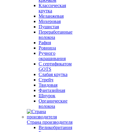
крючком
Классическая
крутка
Меланжевая
Мохеровая
Пушистая
Переработанные
волокна
Рафия
Ровница
Ручного
окрашивания
С сертификатом
GOTS
Слабая крутка
Стрейч
Твидовая
Фантазийная
Шнурок
Органические
волокна
Страна производителя
Великобритания