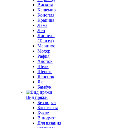
Вискоза
Кашемир
Конопля
Крапива
Лама
Лен
Лиоцелл
(Тенсел)
Меринос
Мохер
Рафия
Хлопок
Шелк
Шерсть
Ягненок
Як
Бамбук
Вид пряжи
Без ворса
Блестящая
Букле
В подмот
Для вязания