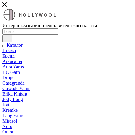
HOLLYWOOL
Интернет-магазин представительского класса
Каталог
Пряжа
Бренд
Araucania
Aura Yarns
BC Garn
Drops
Casagrande
Cascade Yarns
Erika Knight
Jody Long
Katia
Kremke
Lang Yarns
Mirasol
Noro
Onion