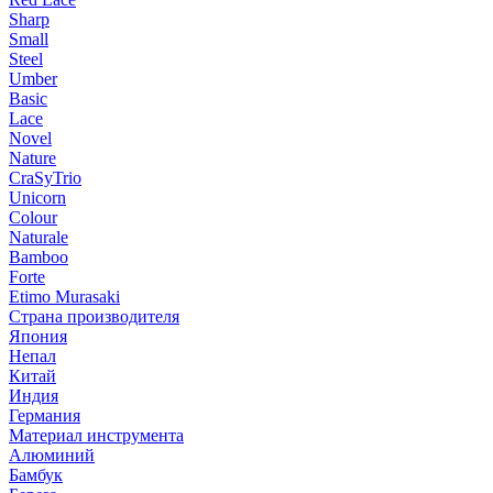
Sharp
Small
Steel
Umber
Basic
Lace
Novel
Nature
CraSyTrio
Unicorn
Colour
Naturale
Bamboo
Forte
Etimo Murasaki
Страна производителя
Япония
Непал
Китай
Индия
Германия
Материал инструмента
Алюминий
Бамбук