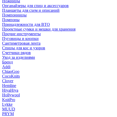
Ножницы
Органайзеры для спиц и аксессуаров
Планшеты для схем и описаний
Помпонницы
Помпоны
Принадлежности для ВТО
Проектные сумки и мешки для хранения
Прочие инструменты
Пуговицы и кнопки
Сантиметровая лента
Спицы для кос и узоров
Счетчики рядов
Уход за изделиями
Бренд
Addi
ChiaoGoo
CocoKnits
Clover
Hemline
HiyaHiya
Hollywool
KnitPro
Lykke
MUUD
PRYM