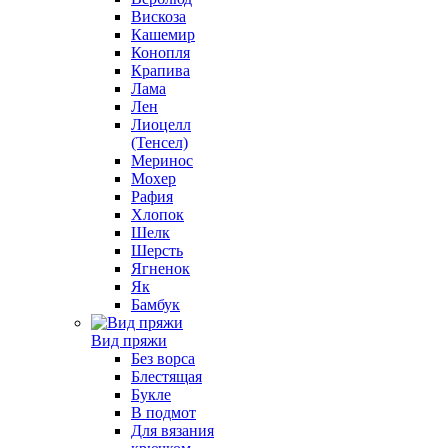
Вискоза
Кашемир
Конопля
Крапива
Лама
Лен
Лиоцелл
(Тенсел)
Меринос
Мохер
Рафия
Хлопок
Шелк
Шерсть
Ягненок
Як
Бамбук
Вид пряжи
Без ворса
Блестящая
Букле
В подмот
Для вязания