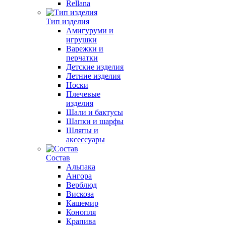
Rellana
Тип изделия
Амигуруми и
игрушки
Варежки и
перчатки
Детские изделия
Летние изделия
Носки
Плечевые
изделия
Шали и бактусы
Шапки и шарфы
Шляпы и
аксессуары
Состав
Альпака
Ангора
Верблюд
Вискоза
Кашемир
Конопля
Крапива