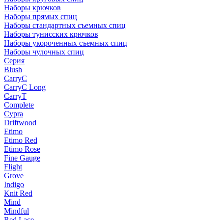
Наборы крючков
Наборы прямых спиц
Наборы стандартных съемных спиц
Наборы тунисских крючков
Наборы укороченных съемных спиц
Наборы чулочных спиц
Серия
Blush
CarryC
CarryC Long
CarryT
Complete
Cypra
Driftwood
Etimo
Etimo Red
Etimo Rose
Fine Gauge
Flight
Grove
Indigo
Knit Red
Mind
Mindful
Red Lace