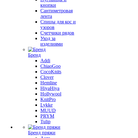
кнопки
Сантиметровая
лента
Спицы для кос и
узоров
Счетчики рядов
Уход за
изделиями
Бренд
Addi
ChiaoGoo
CocoKnits
Clover
Hemline
HiyaHiya
Hollywool
KnitPro
Lykke
MUUD
PRYM
Tulip
Бренд пряжи