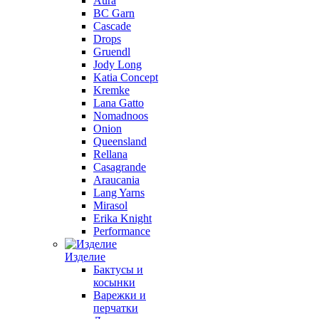
Aura
BC Garn
Cascade
Drops
Gruendl
Jody Long
Katia Concept
Kremke
Lana Gatto
Nomadnoos
Onion
Queensland
Rellana
Casagrande
Araucania
Lang Yarns
Mirasol
Erika Knight
Performance
Изделие
Бактусы и
косынки
Варежки и
перчатки