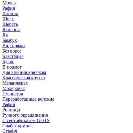
Мохер
Рафия
Хлопок
Шелк
Шерсть
Ягненок
Як
Бамбук
Вид пряжи
Без ворса
Блестящая
Букле
В подмот
Для вязания крючком
Классическая крутка
Меланжевая
Мохеровая
Пушистая
Переработанные волокна
Рафия
Ровница
Ручного окрашивания
С сертификатом GOTS
Слабая крутка
Стрейч