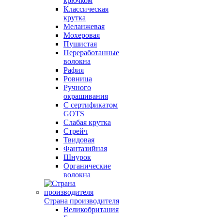
крючком
Классическая
крутка
Меланжевая
Мохеровая
Пушистая
Переработанные
волокна
Рафия
Ровница
Ручного
окрашивания
С сертификатом
GOTS
Слабая крутка
Стрейч
Твидовая
Фантазийная
Шнурок
Органические
волокна
Страна производителя
Великобритания