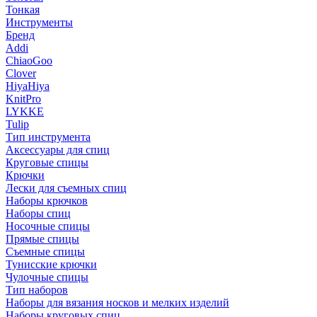
Тонкая
Инструменты
Бренд
Addi
ChiaoGoo
Clover
HiyaHiya
KnitPro
LYKKE
Tulip
Тип инструмента
Аксессуары для спиц
Круговые спицы
Крючки
Лески для съемных спиц
Наборы крючков
Наборы спиц
Носочные спицы
Прямые спицы
Съемные спицы
Тунисские крючки
Чулочные спицы
Тип наборов
Наборы для вязания носков и мелких изделий
Наборы круговых спиц