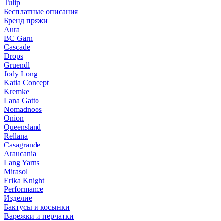
Tulip
Бесплатные описания
Бренд пряжи
Aura
BC Garn
Cascade
Drops
Gruendl
Jody Long
Katia Concept
Kremke
Lana Gatto
Nomadnoos
Onion
Queensland
Rellana
Casagrande
Araucania
Lang Yarns
Mirasol
Erika Knight
Performance
Изделие
Бактусы и косынки
Варежки и перчатки