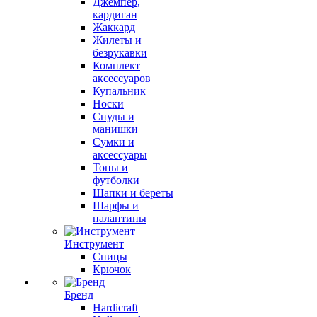
Джемпер,
кардиган
Жаккард
Жилеты и
безрукавки
Комплект
аксессуаров
Купальник
Носки
Снуды и
манишки
Сумки и
аксессуары
Топы и
футболки
Шапки и береты
Шарфы и
палантины
Инструмент
Спицы
Крючок
Бренд
Hardicraft