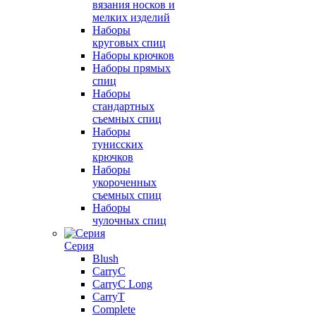
вязания носков и
мелких изделий
Наборы
круговых спиц
Наборы крючков
Наборы прямых
спиц
Наборы
стандартных
съемных спиц
Наборы
тунисских
крючков
Наборы
укороченных
съемных спиц
Наборы
чулочных спиц
Серия
Blush
CarryC
CarryC Long
CarryT
Complete