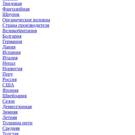
Твидовая
Фантазийная
Шнурок
Органические волокна
Страна производителя
Великобритания
Болгария
Германия
Дания
Испания
Италия
Непал
Норвегия
Перу
Россия
США
Япония
Швейцария
Сезон
Демисезонная
Зимняя
Летняя
Толщина нити
Средняя
Толстая