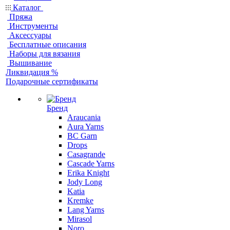
Каталог
Пряжа
Инструменты
Аксессуары
Бесплатные описания
Наборы для вязания
Вышивание
Ликвидация %
Подарочные сертификаты
Бренд
Araucania
Aura Yarns
BC Garn
Drops
Casagrande
Cascade Yarns
Erika Knight
Jody Long
Katia
Kremke
Lang Yarns
Mirasol
Noro