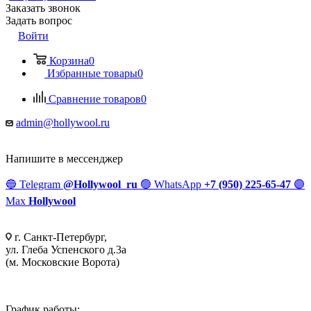
Заказать звонок
Задать вопрос
Войти
Корзина
0
Избранные товары
0
Сравнение товаров
0
admin@hollywool.ru
Напишите в мессенджер
🔵
Telegram
@Hollywool_ru
🟢
WhatsApp
+7 (950) 225-65-47
🟣
Max
Hollywool
г. Санкт-Петербург,
ул. Глеба Успенского д.3а
(м. Московские Ворота)
График работы: