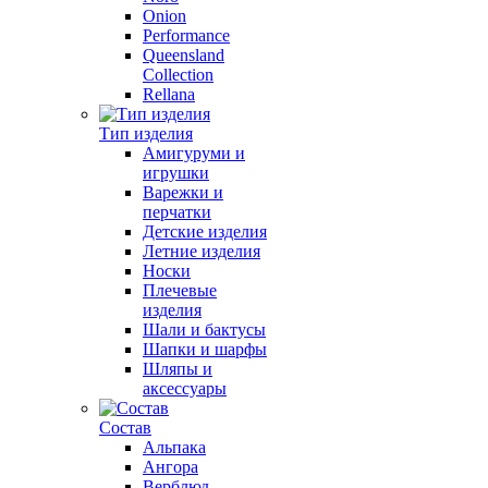
Onion
Performance
Queensland
Collection
Rellana
Тип изделия
Амигуруми и
игрушки
Варежки и
перчатки
Детские изделия
Летние изделия
Носки
Плечевые
изделия
Шали и бактусы
Шапки и шарфы
Шляпы и
аксессуары
Состав
Альпака
Ангора
Верблюд