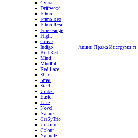
Cypra
Driftwood
Etimo
Etimo Red
Etimo Rose
Fine Gauge
Flight
Grove
Indigo
Акции
Пряжа
Инструмент
Knit Red
Mind
Mindful
Red Lace
Sharp
Small
Steel
Umber
Basic
Lace
Novel
Nature
CraSyTrio
Unicorn
Colour
Naturale