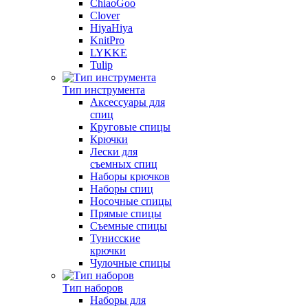
ChiaoGoo
Clover
HiyaHiya
KnitPro
LYKKE
Tulip
Тип инструмента
Аксессуары для
спиц
Круговые спицы
Крючки
Лески для
съемных спиц
Наборы крючков
Наборы спиц
Носочные спицы
Прямые спицы
Съемные спицы
Тунисские
крючки
Чулочные спицы
Тип наборов
Наборы для