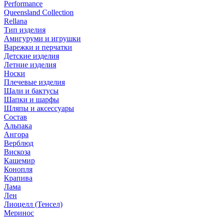
Performance
Queensland Collection
Rellana
Тип изделия
Амигуруми и игрушки
Варежки и перчатки
Детские изделия
Летние изделия
Носки
Плечевые изделия
Шали и бактусы
Шапки и шарфы
Шляпы и аксессуары
Состав
Альпака
Ангора
Верблюд
Вискоза
Кашемир
Конопля
Крапива
Лама
Лен
Лиоцелл (Тенсел)
Меринос