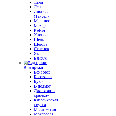
Лама
Лен
Лиоцелл
(Тенсел)
Меринос
Мохер
Рафия
Хлопок
Шелк
Шерсть
Ягненок
Як
Бамбук
Вид пряжи
Без ворса
Блестящая
Букле
В подмот
Для вязания
крючком
Классическая
крутка
Меланжевая
Мохеровая