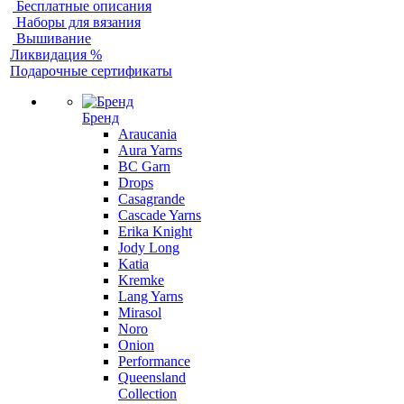
Бесплатные описания
Наборы для вязания
Вышивание
Ликвидация %
Подарочные сертификаты
Бренд
Araucania
Aura Yarns
BC Garn
Drops
Casagrande
Cascade Yarns
Erika Knight
Jody Long
Katia
Kremke
Lang Yarns
Mirasol
Noro
Onion
Performance
Queensland
Collection