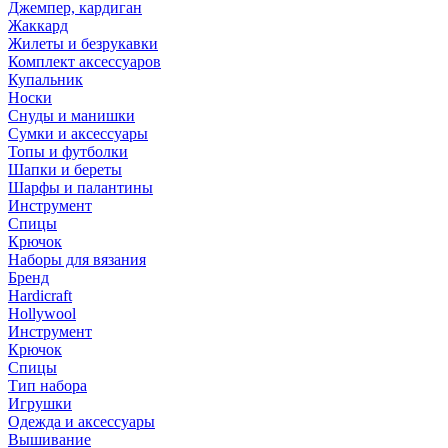
Джемпер, кардиган
Жаккард
Жилеты и безрукавки
Комплект аксессуаров
Купальник
Носки
Снуды и манишки
Сумки и аксессуары
Топы и футболки
Шапки и береты
Шарфы и палантины
Инструмент
Спицы
Крючок
Наборы для вязания
Бренд
Hardicraft
Hollywool
Инструмент
Крючок
Спицы
Тип набора
Игрушки
Одежда и аксессуары
Вышивание