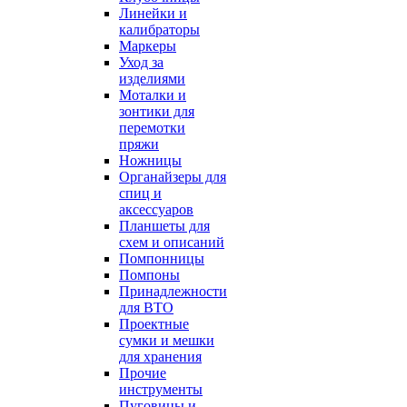
Линейки и
калибраторы
Маркеры
Уход за
изделиями
Моталки и
зонтики для
перемотки
пряжи
Ножницы
Органайзеры для
спиц и
аксессуаров
Планшеты для
схем и описаний
Помпонницы
Помпоны
Принадлежности
для ВТО
Проектные
сумки и мешки
для хранения
Прочие
инструменты
Пуговицы и