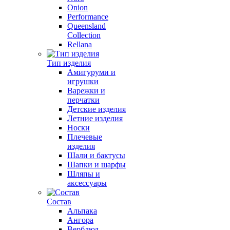
Onion
Performance
Queensland
Collection
Rellana
Тип изделия
Амигуруми и
игрушки
Варежки и
перчатки
Детские изделия
Летние изделия
Носки
Плечевые
изделия
Шали и бактусы
Шапки и шарфы
Шляпы и
аксессуары
Состав
Альпака
Ангора
Верблюд