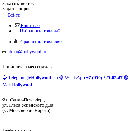
Заказать звонок
Задать вопрос
Войти
Корзина
0
Избранные товары
0
Сравнение товаров
0
admin@hollywool.ru
Напишите в мессенджер
🔵
Telegram
@Hollywool_ru
🟢
WhatsApp
+7 (950) 225-65-47
🟣
Max
Hollywool
г. Санкт-Петербург,
ул. Глеба Успенского д.3а
(м. Московские Ворота)
График работы: