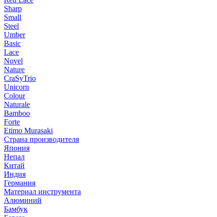
Sharp
Small
Steel
Umber
Basic
Lace
Novel
Nature
CraSyTrio
Unicorn
Colour
Naturale
Bamboo
Forte
Etimo Murasaki
Страна производителя
Япония
Непал
Китай
Индия
Германия
Материал инструмента
Алюминий
Бамбук