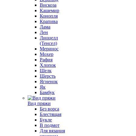
Вискоза
Кашемир
Конопля
Крапива
Лама
Лен
Лиоцелл
(Тенсел)
Меринос
Мохер
Рафия
Хлопок
Шелк
Шерсть
Ягненок
Як
Бамбук
Вид пряжи
Без ворса
Блестящая
Букле
В подмот
Для вязания