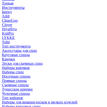
Тонкая
Инструменты
Бренд
Addi
ChiaoGoo
Clover
HiyaHiya
KnitPro
LYKKE
Tulip
Тип инструмента
Аксессуары для спиц
Круговые спицы
Крючки
Лески для съемных спиц
Наборы крючков
Наборы спиц
Носочные спицы
Прямые спицы
Съемные спицы
Тунисские крючки
Чулочные спицы
Тип наборов
Наборы для вязания носков и мелких изделий
Наборы круговых спиц