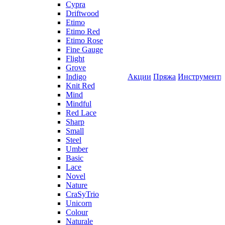
Cypra
Driftwood
Etimo
Etimo Red
Etimo Rose
Fine Gauge
Flight
Grove
Indigo
Акции
Пряжа
Инструмент
Knit Red
Mind
Mindful
Red Lace
Sharp
Small
Steel
Umber
Basic
Lace
Novel
Nature
CraSyTrio
Unicorn
Colour
Naturale