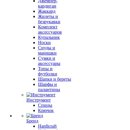
Джемпер,
кардиган
Жаккард
Жилеты и
безрукавки
Комплект
аксессуаров
Купальник
Носки
Снуды и
манишки
Сумки и
аксессуары
Топы и
футболки
Шапки и береты
Шарфы и
палантины
Инструмент
Спицы
Крючок
Бренд
Hardicraft