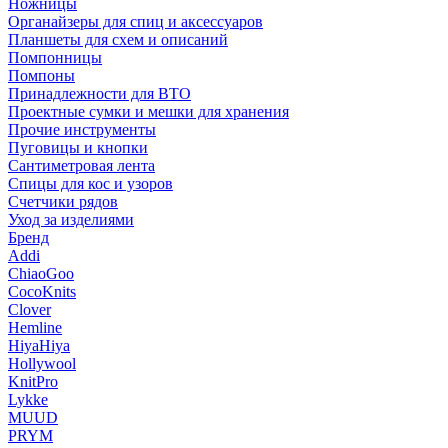
Ножницы
Органайзеры для спиц и аксессуаров
Планшеты для схем и описаний
Помпонницы
Помпоны
Принадлежности для ВТО
Проектные сумки и мешки для хранения
Прочие инструменты
Пуговицы и кнопки
Сантиметровая лента
Спицы для кос и узоров
Счетчики рядов
Уход за изделиями
Бренд
Addi
ChiaoGoo
CocoKnits
Clover
Hemline
HiyaHiya
Hollywool
KnitPro
Lykke
MUUD
PRYM