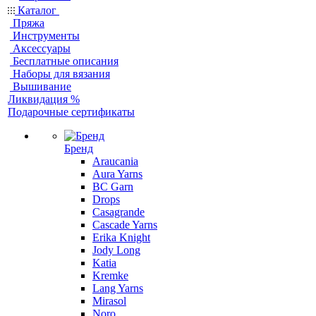
Каталог
Пряжа
Инструменты
Аксессуары
Бесплатные описания
Наборы для вязания
Вышивание
Ликвидация %
Подарочные сертификаты
Бренд
Araucania
Aura Yarns
BC Garn
Drops
Casagrande
Cascade Yarns
Erika Knight
Jody Long
Katia
Kremke
Lang Yarns
Mirasol
Noro