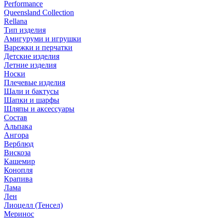
Performance
Queensland Collection
Rellana
Тип изделия
Амигуруми и игрушки
Варежки и перчатки
Детские изделия
Летние изделия
Носки
Плечевые изделия
Шали и бактусы
Шапки и шарфы
Шляпы и аксессуары
Состав
Альпака
Ангора
Верблюд
Вискоза
Кашемир
Конопля
Крапива
Лама
Лен
Лиоцелл (Тенсел)
Меринос