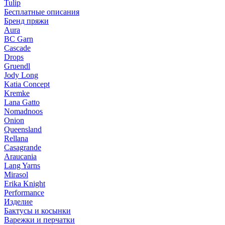
Tulip
Бесплатные описания
Бренд пряжи
Aura
BC Garn
Cascade
Drops
Gruendl
Jody Long
Katia Concept
Kremke
Lana Gatto
Nomadnoos
Onion
Queensland
Rellana
Casagrande
Araucania
Lang Yarns
Mirasol
Erika Knight
Performance
Изделие
Бактусы и косынки
Варежки и перчатки