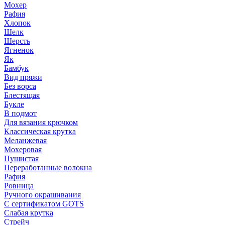
Мохер
Рафия
Хлопок
Шелк
Шерсть
Ягненок
Як
Бамбук
Вид пряжи
Без ворса
Блестящая
Букле
В подмот
Для вязания крючком
Классическая крутка
Меланжевая
Мохеровая
Пушистая
Переработанные волокна
Рафия
Ровница
Ручного окрашивания
С сертификатом GOTS
Слабая крутка
Стрейч