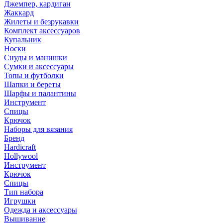
Джемпер, кардиган
Жаккард
Жилеты и безрукавки
Комплект аксессуаров
Купальник
Носки
Снуды и манишки
Сумки и аксессуары
Топы и футболки
Шапки и береты
Шарфы и палантины
Инструмент
Спицы
Крючок
Наборы для вязания
Бренд
Hardicraft
Hollywool
Инструмент
Крючок
Спицы
Тип набора
Игрушки
Одежда и аксессуары
Вышивание