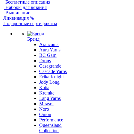
Бесплатные описания
Наборы для вязания
Вышивание
Ликвидация %
Подарочные сертификаты
Бренд
Araucania
Aura Yarns
BC Garn
Drops
Casagrande
Cascade Yarns
Erika Knight
Jody Long
Katia
Kremke
Lang Yarns
Mirasol
Noro
Onion
Performance
Queensland
Collection