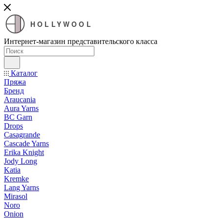
HOLLYWOOL
Интернет-магазин представительского класса
Каталог
Пряжа
Бренд
Araucania
Aura Yarns
BC Garn
Drops
Casagrande
Cascade Yarns
Erika Knight
Jody Long
Katia
Kremke
Lang Yarns
Mirasol
Noro
Onion