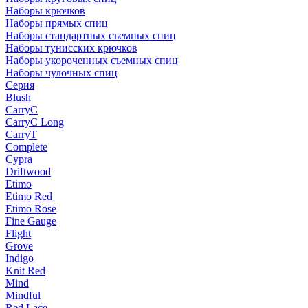
Наборы крючков
Наборы прямых спиц
Наборы стандартных съемных спиц
Наборы тунисских крючков
Наборы укороченных съемных спиц
Наборы чулочных спиц
Серия
Blush
CarryC
CarryC Long
CarryT
Complete
Cypra
Driftwood
Etimo
Etimo Red
Etimo Rose
Fine Gauge
Flight
Grove
Indigo
Knit Red
Mind
Mindful
Red Lace