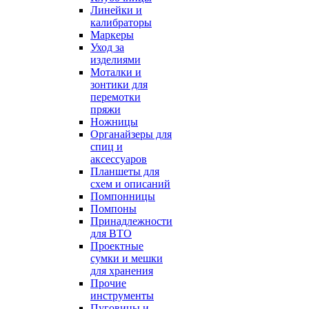
Линейки и
калибраторы
Маркеры
Уход за
изделиями
Моталки и
зонтики для
перемотки
пряжи
Ножницы
Органайзеры для
спиц и
аксессуаров
Планшеты для
схем и описаний
Помпонницы
Помпоны
Принадлежности
для ВТО
Проектные
сумки и мешки
для хранения
Прочие
инструменты
Пуговицы и