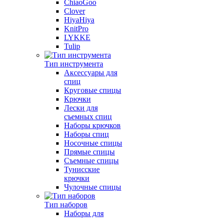
ChiaoGoo
Clover
HiyaHiya
KnitPro
LYKKE
Tulip
Тип инструмента
Аксессуары для
спиц
Круговые спицы
Крючки
Лески для
съемных спиц
Наборы крючков
Наборы спиц
Носочные спицы
Прямые спицы
Съемные спицы
Тунисские
крючки
Чулочные спицы
Тип наборов
Наборы для