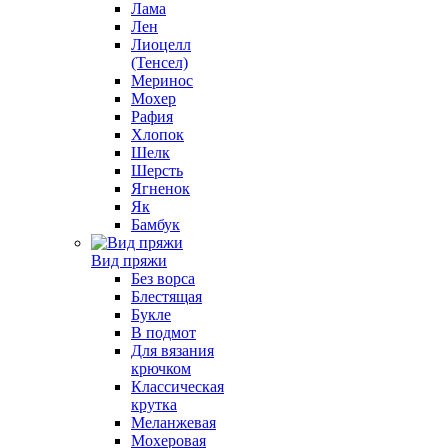
Лама
Лен
Лиоцелл
(Тенсел)
Меринос
Мохер
Рафия
Хлопок
Шелк
Шерсть
Ягненок
Як
Бамбук
Вид пряжи
Без ворса
Блестящая
Букле
В подмот
Для вязания
крючком
Классическая
крутка
Меланжевая
Мохеровая