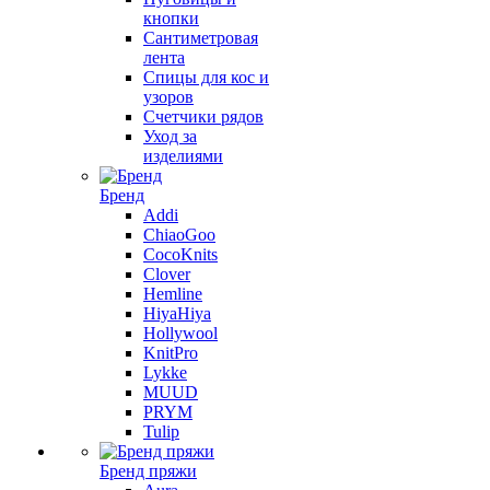
кнопки
Сантиметровая
лента
Спицы для кос и
узоров
Счетчики рядов
Уход за
изделиями
Бренд
Addi
ChiaoGoo
CocoKnits
Clover
Hemline
HiyaHiya
Hollywool
KnitPro
Lykke
MUUD
PRYM
Tulip
Бренд пряжи