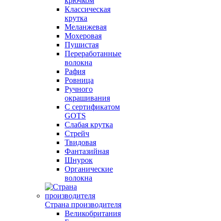
крючком
Классическая
крутка
Меланжевая
Мохеровая
Пушистая
Переработанные
волокна
Рафия
Ровница
Ручного
окрашивания
С сертификатом
GOTS
Слабая крутка
Стрейч
Твидовая
Фантазийная
Шнурок
Органические
волокна
Страна производителя
Великобритания