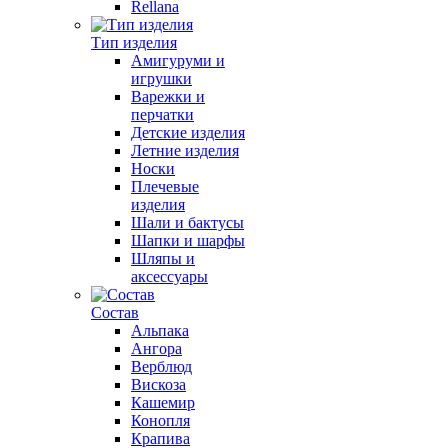
Rellana
Тип изделия
Амигуруми и
игрушки
Варежки и
перчатки
Детские изделия
Летние изделия
Носки
Плечевые
изделия
Шали и бактусы
Шапки и шарфы
Шляпы и
аксессуары
Состав
Альпака
Ангора
Верблюд
Вискоза
Кашемир
Конопля
Крапива