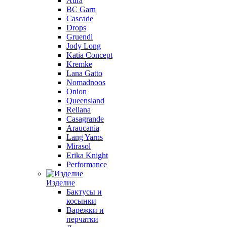
Aura
BC Garn
Cascade
Drops
Gruendl
Jody Long
Katia Concept
Kremke
Lana Gatto
Nomadnoos
Onion
Queensland
Rellana
Casagrande
Araucania
Lang Yarns
Mirasol
Erika Knight
Performance
Изделие
Бактусы и
косынки
Варежки и
перчатки