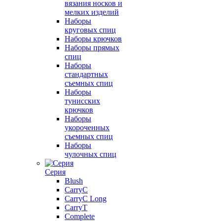
вязания носков и
мелких изделий
Наборы
круговых спиц
Наборы крючков
Наборы прямых
спиц
Наборы
стандартных
съемных спиц
Наборы
тунисских
крючков
Наборы
укороченных
съемных спиц
Наборы
чулочных спиц
Серия
Blush
CarryC
CarryC Long
CarryT
Complete