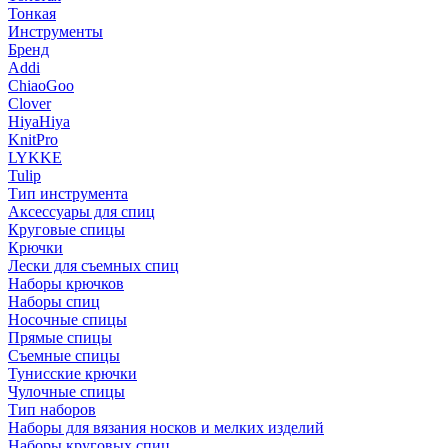
Тонкая
Инструменты
Бренд
Addi
ChiaoGoo
Clover
HiyaHiya
KnitPro
LYKKE
Tulip
Тип инструмента
Аксессуары для спиц
Круговые спицы
Крючки
Лески для съемных спиц
Наборы крючков
Наборы спиц
Носочные спицы
Прямые спицы
Съемные спицы
Тунисские крючки
Чулочные спицы
Тип наборов
Наборы для вязания носков и мелких изделий
Наборы круговых спиц