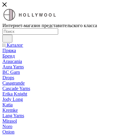
HOLLYWOOL
Интернет-магазин представительского класса
Каталог
Пряжа
Бренд
Araucania
Aura Yarns
BC Garn
Drops
Casagrande
Cascade Yarns
Erika Knight
Jody Long
Katia
Kremke
Lang Yarns
Mirasol
Noro
Onion