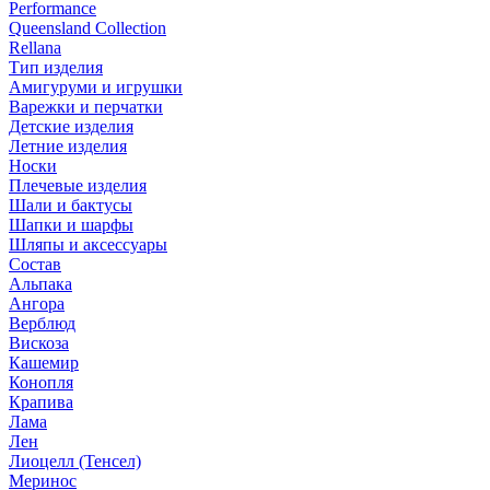
Performance
Queensland Collection
Rellana
Тип изделия
Амигуруми и игрушки
Варежки и перчатки
Детские изделия
Летние изделия
Носки
Плечевые изделия
Шали и бактусы
Шапки и шарфы
Шляпы и аксессуары
Состав
Альпака
Ангора
Верблюд
Вискоза
Кашемир
Конопля
Крапива
Лама
Лен
Лиоцелл (Тенсел)
Меринос