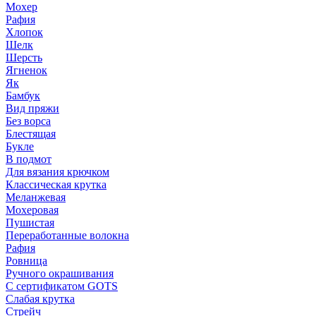
Мохер
Рафия
Хлопок
Шелк
Шерсть
Ягненок
Як
Бамбук
Вид пряжи
Без ворса
Блестящая
Букле
В подмот
Для вязания крючком
Классическая крутка
Меланжевая
Мохеровая
Пушистая
Переработанные волокна
Рафия
Ровница
Ручного окрашивания
С сертификатом GOTS
Слабая крутка
Стрейч