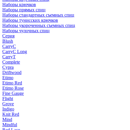
Наборы крючков
Наборы прямых спиц
Наборы стандартных съемных спиц
Наборы тунисских крючков
Наборы укороченных съемных спиц
Наборы чулочных спиц
Серия
Blush
CarryC
CarryC Long
CarryT
Complete
Cypra
Driftwood
Etimo
Etimo Red
Etimo Rose
Fine Gauge
Flight
Grove
Indigo
Knit Red
Mind
Mindful
Red Lace