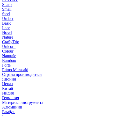
Sharp
Small
Steel
Umber
Basic
Lace
Novel
Nature
CraSyTrio
Unicorn
Colour
Naturale
Bamboo
Forte
Etimo Murasaki
Страна производителя
Япония
Непал
Китай
Индия
Германия
Материал инструмента
Алюминий
Бамбук