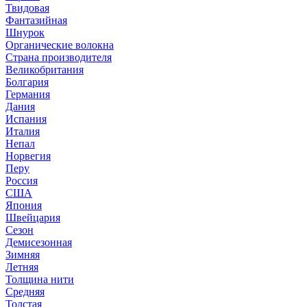
Твидовая
Фантазийная
Шнурок
Органические волокна
Страна производителя
Великобритания
Болгария
Германия
Дания
Испания
Италия
Непал
Норвегия
Перу
Россия
США
Япония
Швейцария
Сезон
Демисезонная
Зимняя
Летняя
Толщина нити
Средняя
Толстая