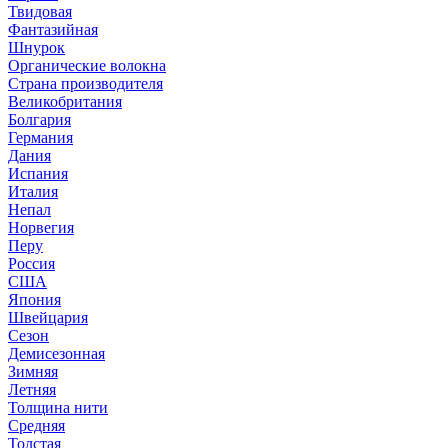
Твидовая
Фантазийная
Шнурок
Органические волокна
Страна производителя
Великобритания
Болгария
Германия
Дания
Испания
Италия
Непал
Норвегия
Перу
Россия
США
Япония
Швейцария
Сезон
Демисезонная
Зимняя
Летняя
Толщина нити
Средняя
Толстая