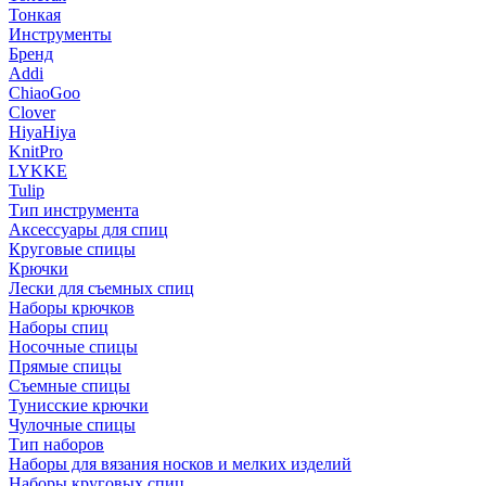
Тонкая
Инструменты
Бренд
Addi
ChiaoGoo
Clover
HiyaHiya
KnitPro
LYKKE
Tulip
Тип инструмента
Аксессуары для спиц
Круговые спицы
Крючки
Лески для съемных спиц
Наборы крючков
Наборы спиц
Носочные спицы
Прямые спицы
Съемные спицы
Тунисские крючки
Чулочные спицы
Тип наборов
Наборы для вязания носков и мелких изделий
Наборы круговых спиц