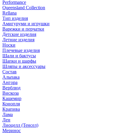
Performance
Queensland Collection
Rellana
Тип изделия
Амигуруми и игрушки
Варежки и перчатки
Детские изделия
Летние изделия
Носки
Плечевые изделия
Шали и бактусы
Шапки и шарфы
Шляпы и аксессуары
Состав
Альпака
Ангора
Верблюд
Вискоза
Кашемир
Конопля
Крапива
Лама
Лен
Лиоцелл (Тенсел)
Меринос