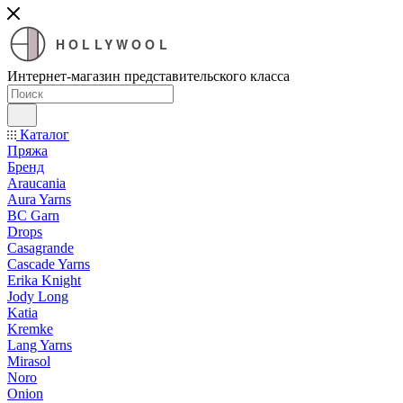
HOLLYWOOL
Интернет-магазин представительского класса
Каталог
Пряжа
Бренд
Araucania
Aura Yarns
BC Garn
Drops
Casagrande
Cascade Yarns
Erika Knight
Jody Long
Katia
Kremke
Lang Yarns
Mirasol
Noro
Onion