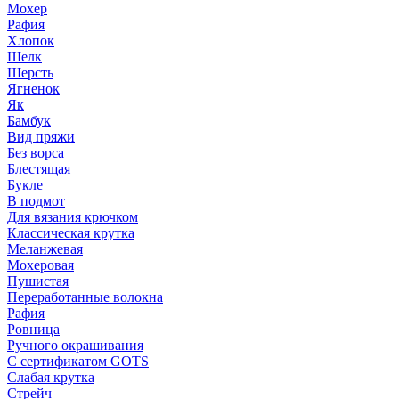
Мохер
Рафия
Хлопок
Шелк
Шерсть
Ягненок
Як
Бамбук
Вид пряжи
Без ворса
Блестящая
Букле
В подмот
Для вязания крючком
Классическая крутка
Меланжевая
Мохеровая
Пушистая
Переработанные волокна
Рафия
Ровница
Ручного окрашивания
С сертификатом GOTS
Слабая крутка
Стрейч