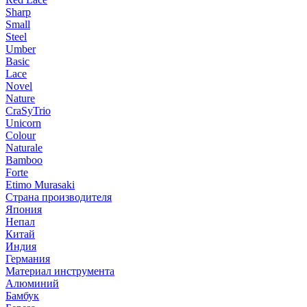
Sharp
Small
Steel
Umber
Basic
Lace
Novel
Nature
CraSyTrio
Unicorn
Colour
Naturale
Bamboo
Forte
Etimo Murasaki
Страна производителя
Япония
Непал
Китай
Индия
Германия
Материал инструмента
Алюминий
Бамбук