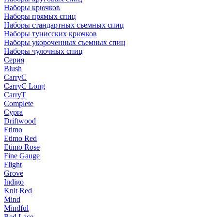
Наборы крючков
Наборы прямых спиц
Наборы стандартных съемных спиц
Наборы тунисских крючков
Наборы укороченных съемных спиц
Наборы чулочных спиц
Серия
Blush
CarryC
CarryC Long
CarryT
Complete
Cypra
Driftwood
Etimo
Etimo Red
Etimo Rose
Fine Gauge
Flight
Grove
Indigo
Knit Red
Mind
Mindful
Red Lace