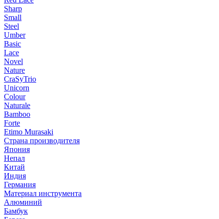
Sharp
Small
Steel
Umber
Basic
Lace
Novel
Nature
CraSyTrio
Unicorn
Colour
Naturale
Bamboo
Forte
Etimo Murasaki
Страна производителя
Япония
Непал
Китай
Индия
Германия
Материал инструмента
Алюминий
Бамбук