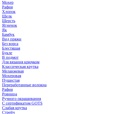
Мохер
Рафия
Хлопок
Шелк
Шерсть
Ягненок
Як
Бамбук
Вид пряжи
Без ворса
Блестящая
Букле
В подмот
Для вязания крючком
Классическая крутка
Меланжевая
Мохеровая
Пушистая
Переработанные волокна
Рафия
Ровница
Ручного окрашивания
С сертификатом GOTS
Слабая крутка
Стрейч