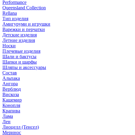
Performance
Queensland Collection
Rellana
Тип изделия
Амигуруми и игрушки
Варежки и перчатки
Детские изделия
Летние изделия
Носки
Плечевые изделия
Шали и бактусы
Шапки и шарфы
Шляпы и аксессуары
Состав
Альпака
Ангора
Верблюд
Вискоза
Кашемир
Конопля
Крапива
Лама
Лен
Лиоцелл (Тенсел)
Меринос