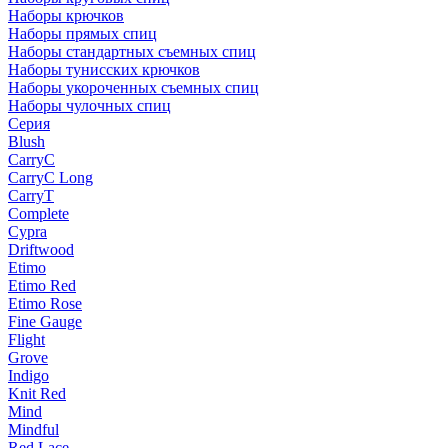
Наборы крючков
Наборы прямых спиц
Наборы стандартных съемных спиц
Наборы тунисских крючков
Наборы укороченных съемных спиц
Наборы чулочных спиц
Серия
Blush
CarryC
CarryC Long
CarryT
Complete
Cypra
Driftwood
Etimo
Etimo Red
Etimo Rose
Fine Gauge
Flight
Grove
Indigo
Knit Red
Mind
Mindful
Red Lace