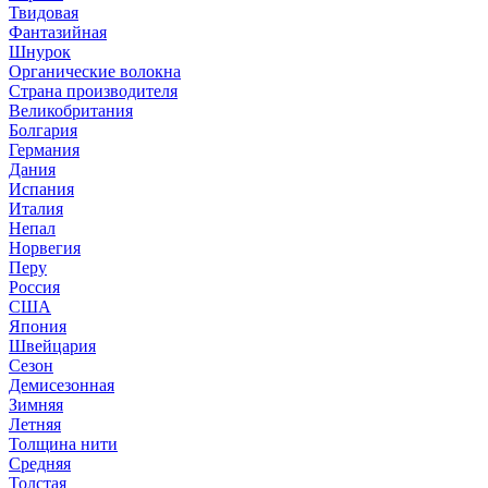
Твидовая
Фантазийная
Шнурок
Органические волокна
Страна производителя
Великобритания
Болгария
Германия
Дания
Испания
Италия
Непал
Норвегия
Перу
Россия
США
Япония
Швейцария
Сезон
Демисезонная
Зимняя
Летняя
Толщина нити
Средняя
Толстая