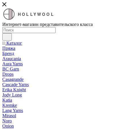
HOLLYWOOL
Интернет-магазин представительского класса
Каталог
Пряжа
Бренд
Araucania
Aura Yarns
BC Garn
Drops
Casagrande
Cascade Yarns
Erika Knight
Jody Long
Katia
Kremke
Lang Yarns
Mirasol
Noro
Onion