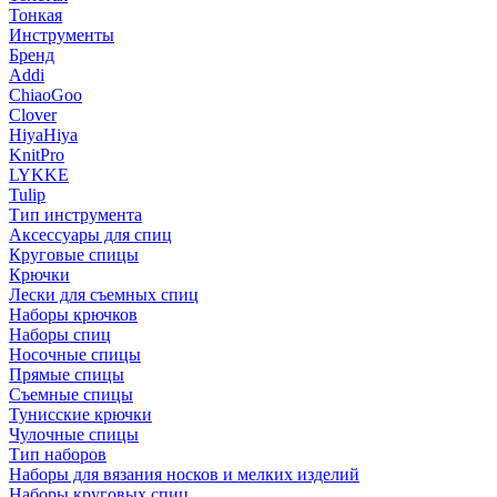
Тонкая
Инструменты
Бренд
Addi
ChiaoGoo
Clover
HiyaHiya
KnitPro
LYKKE
Tulip
Тип инструмента
Аксессуары для спиц
Круговые спицы
Крючки
Лески для съемных спиц
Наборы крючков
Наборы спиц
Носочные спицы
Прямые спицы
Съемные спицы
Тунисские крючки
Чулочные спицы
Тип наборов
Наборы для вязания носков и мелких изделий
Наборы круговых спиц