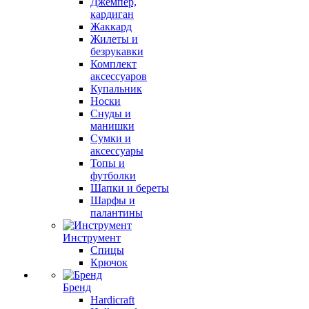
Джемпер,
кардиган
Жаккард
Жилеты и
безрукавки
Комплект
аксессуаров
Купальник
Носки
Снуды и
манишки
Сумки и
аксессуары
Топы и
футболки
Шапки и береты
Шарфы и
палантины
Инструмент
Спицы
Крючок
Бренд
Hardicraft