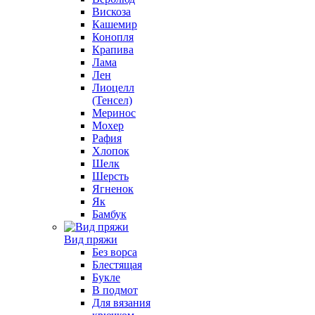
Вискоза
Кашемир
Конопля
Крапива
Лама
Лен
Лиоцелл
(Тенсел)
Меринос
Мохер
Рафия
Хлопок
Шелк
Шерсть
Ягненок
Як
Бамбук
Вид пряжи
Без ворса
Блестящая
Букле
В подмот
Для вязания