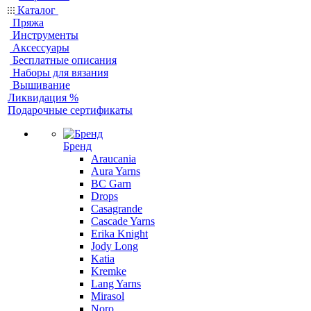
Каталог
Пряжа
Инструменты
Аксессуары
Бесплатные описания
Наборы для вязания
Вышивание
Ликвидация %
Подарочные сертификаты
Бренд
Araucania
Aura Yarns
BC Garn
Drops
Casagrande
Cascade Yarns
Erika Knight
Jody Long
Katia
Kremke
Lang Yarns
Mirasol
Noro