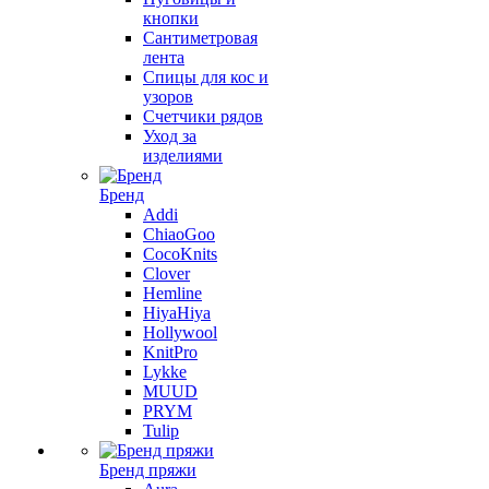
кнопки
Сантиметровая
лента
Спицы для кос и
узоров
Счетчики рядов
Уход за
изделиями
Бренд
Addi
ChiaoGoo
CocoKnits
Clover
Hemline
HiyaHiya
Hollywool
KnitPro
Lykke
MUUD
PRYM
Tulip
Бренд пряжи