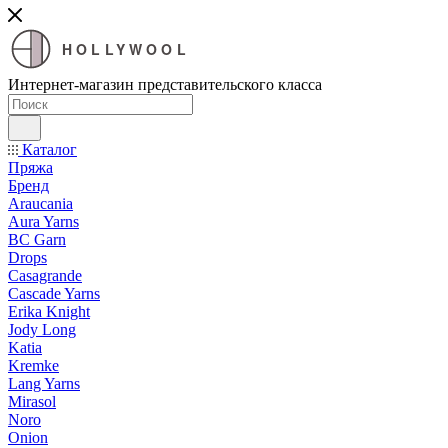
HOLLYWOOL
Интернет-магазин представительского класса
Каталог
Пряжа
Бренд
Araucania
Aura Yarns
BC Garn
Drops
Casagrande
Cascade Yarns
Erika Knight
Jody Long
Katia
Kremke
Lang Yarns
Mirasol
Noro
Onion