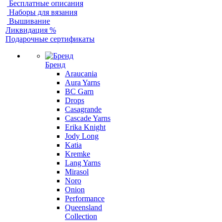
Бесплатные описания
Наборы для вязания
Вышивание
Ликвидация %
Подарочные сертификаты
Бренд
Araucania
Aura Yarns
BC Garn
Drops
Casagrande
Cascade Yarns
Erika Knight
Jody Long
Katia
Kremke
Lang Yarns
Mirasol
Noro
Onion
Performance
Queensland
Collection