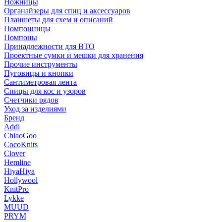
Ножницы
Органайзеры для спиц и аксессуаров
Планшеты для схем и описаний
Помпонницы
Помпоны
Принадлежности для ВТО
Проектные сумки и мешки для хранения
Прочие инструменты
Пуговицы и кнопки
Сантиметровая лента
Спицы для кос и узоров
Счетчики рядов
Уход за изделиями
Бренд
Addi
ChiaoGoo
CocoKnits
Clover
Hemline
HiyaHiya
Hollywool
KnitPro
Lykke
MUUD
PRYM