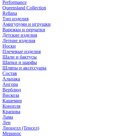
Performance
Queensland Collection
Rellana
Тип изделия
Амигуруми и игрушки
Варежки и перчатки
Детские изделия
Летние изделия
Носки
Плечевые изделия
Шали и бактусы
Шапки и шарфы
Шляпы и аксессуары
Состав
Альпака
Ангора
Верблюд
Вискоза
Кашемир
Конопля
Крапива
Лама
Лен
Лиоцелл (Тенсел)
Меринос