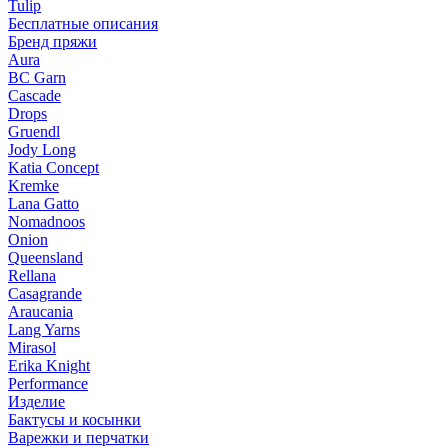
Tulip
Бесплатные описания
Бренд пряжи
Aura
BC Garn
Cascade
Drops
Gruendl
Jody Long
Katia Concept
Kremke
Lana Gatto
Nomadnoos
Onion
Queensland
Rellana
Casagrande
Araucania
Lang Yarns
Mirasol
Erika Knight
Performance
Изделие
Бактусы и косынки
Варежки и перчатки