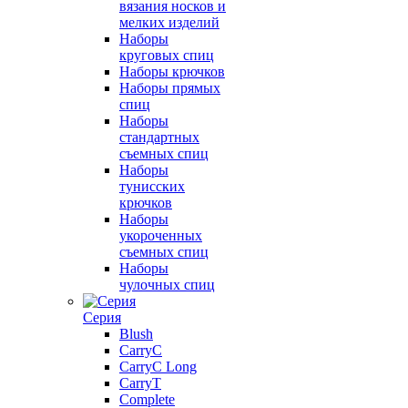
вязания носков и
мелких изделий
Наборы
круговых спиц
Наборы крючков
Наборы прямых
спиц
Наборы
стандартных
съемных спиц
Наборы
тунисских
крючков
Наборы
укороченных
съемных спиц
Наборы
чулочных спиц
Серия
Blush
CarryC
CarryC Long
CarryT
Complete