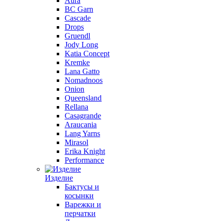
Aura
BC Garn
Cascade
Drops
Gruendl
Jody Long
Katia Concept
Kremke
Lana Gatto
Nomadnoos
Onion
Queensland
Rellana
Casagrande
Araucania
Lang Yarns
Mirasol
Erika Knight
Performance
Изделие
Бактусы и
косынки
Варежки и
перчатки