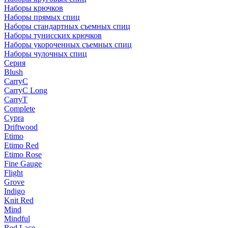
Наборы крючков
Наборы прямых спиц
Наборы стандартных съемных спиц
Наборы тунисских крючков
Наборы укороченных съемных спиц
Наборы чулочных спиц
Серия
Blush
CarryC
CarryC Long
CarryT
Complete
Cypra
Driftwood
Etimo
Etimo Red
Etimo Rose
Fine Gauge
Flight
Grove
Indigo
Knit Red
Mind
Mindful
Red Lace