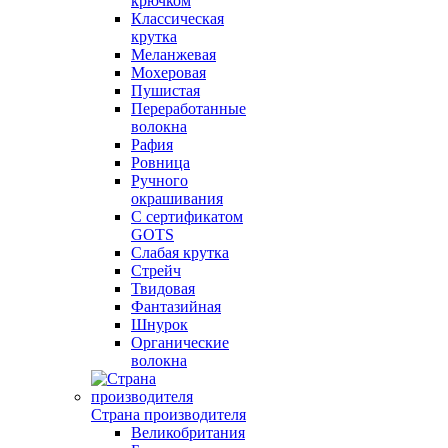
крючком
Классическая
крутка
Меланжевая
Мохеровая
Пушистая
Переработанные
волокна
Рафия
Ровница
Ручного
окрашивания
С сертификатом
GOTS
Слабая крутка
Стрейч
Твидовая
Фантазийная
Шнурок
Органические
волокна
Страна производителя
Великобритания