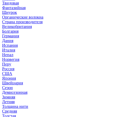
Твидовая
Фантазийная
Шнурок
Органические волокна
Страна производителя
Великобритания
Болгария
Германия
Дания
Испания
Италия
Непал
Норвегия
Перу
Россия
США
Япония
Швейцария
Сезон
Демисезонная
Зимняя
Летняя
Толщина нити
Средняя
Толстая