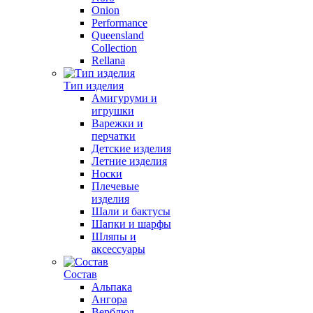
Onion
Performance
Queensland
Collection
Rellana
Тип изделия
Амигуруми и
игрушки
Варежки и
перчатки
Детские изделия
Летние изделия
Носки
Плечевые
изделия
Шали и бактусы
Шапки и шарфы
Шляпы и
аксессуары
Состав
Альпака
Ангора
Верблюд