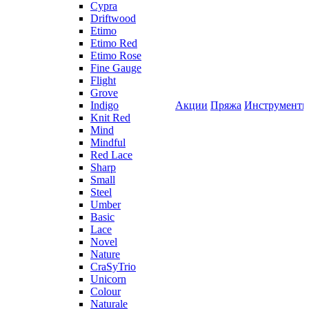
Cypra
Driftwood
Etimo
Etimo Red
Etimo Rose
Fine Gauge
Flight
Grove
Indigo
Акции
Пряжа
Инструмент
Knit Red
Mind
Mindful
Red Lace
Sharp
Small
Steel
Umber
Basic
Lace
Novel
Nature
CraSyTrio
Unicorn
Colour
Naturale