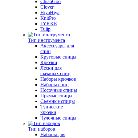
ChiaoGoo
Clover
HiyaHiya
KnitPro
LYKKE
Tulip
Тип инструмента
Аксессуары для
спиц
Круговые спицы
Крючки
Лески для
съемных спиц
Наборы крючков
Наборы спиц
Носочные спицы
Прямые спицы
Съемные спицы
Тунисские
крючки
Чулочные спицы
Тип наборов
Наборы для