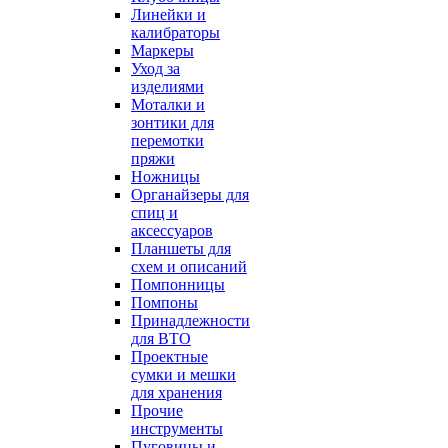
Линейки и
калибраторы
Маркеры
Уход за
изделиями
Моталки и
зонтики для
перемотки
пряжи
Ножницы
Органайзеры для
спиц и
аксессуаров
Планшеты для
схем и описаний
Помпонницы
Помпоны
Принадлежности
для ВТО
Проектные
сумки и мешки
для хранения
Прочие
инструменты
Пуговицы и