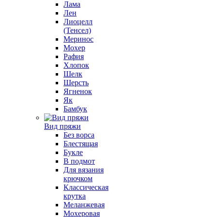
Лама
Лен
Лиоцелл
(Тенсел)
Меринос
Мохер
Рафия
Хлопок
Шелк
Шерсть
Ягненок
Як
Бамбук
Вид пряжи
Без ворса
Блестящая
Букле
В подмот
Для вязания
крючком
Классическая
крутка
Меланжевая
Мохеровая