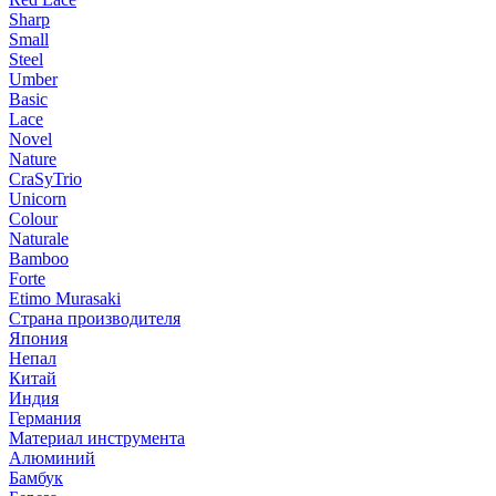
Sharp
Small
Steel
Umber
Basic
Lace
Novel
Nature
CraSyTrio
Unicorn
Colour
Naturale
Bamboo
Forte
Etimo Murasaki
Страна производителя
Япония
Непал
Китай
Индия
Германия
Материал инструмента
Алюминий
Бамбук