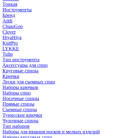
Тонкая
Инструменты
Бренд
Addi
ChiaoGoo
Clover
HiyaHiya
KnitPro
LYKKE
Tulip
Тип инструмента
Аксессуары для спиц
Круговые спицы
Крючки
Лески для съемных спиц
Наборы крючков
Наборы спиц
Носочные спицы
Прямые спицы
Съемные спицы
Тунисские крючки
Чулочные спицы
Тип наборов
Наборы для вязания носков и мелких изделий
Наборы круговых спиц