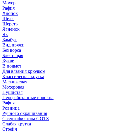
Мохер
Рафия
Хлопок
Шелк
Шерсть
Ягненок
Як
Бамбук
Вид пряжи
Без ворса
Блестящая
Букле
В подмот
Для вязания крючком
Классическая крутка
Меланжевая
Мохеровая
Пушистая
Переработанные волокна
Рафия
Ровница
Ручного окрашивания
С сертификатом GOTS
Слабая крутка
Стрейч