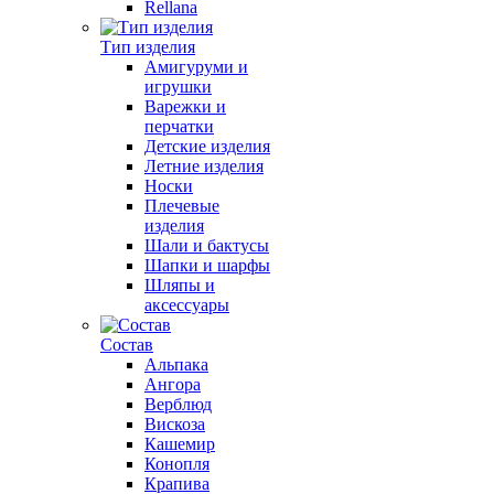
Rellana
Тип изделия
Амигуруми и
игрушки
Варежки и
перчатки
Детские изделия
Летние изделия
Носки
Плечевые
изделия
Шали и бактусы
Шапки и шарфы
Шляпы и
аксессуары
Состав
Альпака
Ангора
Верблюд
Вискоза
Кашемир
Конопля
Крапива