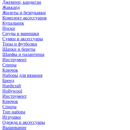
Джемпер, кардиган
Жаккард
Жилеты и безрукавки
Комплект аксессуаров
Купальник
Носки
Снуды и манишки
Сумки и аксессуары
Топы и футболки
Шапки и береты
Шарфы и палантины
Инструмент
Спицы
Крючок
Наборы для вязания
Бренд
Hardicraft
Hollywool
Инструмент
Крючок
Спицы
Тип набора
Игрушки
Одежда и аксессуары
Вышивание