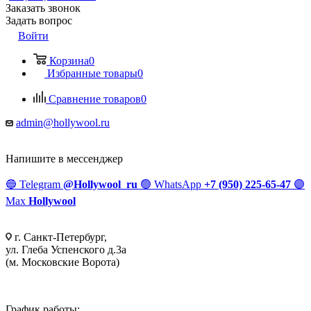
Заказать звонок
Задать вопрос
Войти
Корзина
0
Избранные товары
0
Сравнение товаров
0
admin@hollywool.ru
Напишите в мессенджер
🔵
Telegram
@Hollywool_ru
🟢
WhatsApp
+7 (950) 225-65-47
🟣
Max
Hollywool
г. Санкт-Петербург,
ул. Глеба Успенского д.3а
(м. Московские Ворота)
График работы: