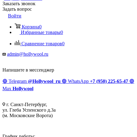
Заказать звонок
Задать вопрос
Войти
Корзина
0
Избранные товары
0
Сравнение товаров
0
admin@hollywool.ru
Напишите в мессенджер
🔵
Telegram
@Hollywool_ru
🟢
WhatsApp
+7 (950) 225-65-47
🟣
Max
Hollywool
г. Санкт-Петербург,
ул. Глеба Успенского д.3а
(м. Московские Ворота)
График работы: