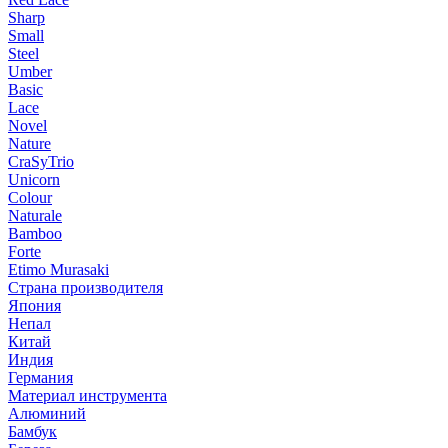
Sharp
Small
Steel
Umber
Basic
Lace
Novel
Nature
CraSyTrio
Unicorn
Colour
Naturale
Bamboo
Forte
Etimo Murasaki
Страна производителя
Япония
Непал
Китай
Индия
Германия
Материал инструмента
Алюминий
Бамбук