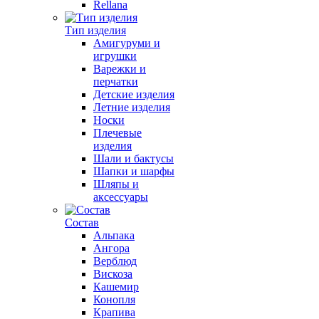
Rellana
Тип изделия
Амигуруми и
игрушки
Варежки и
перчатки
Детские изделия
Летние изделия
Носки
Плечевые
изделия
Шали и бактусы
Шапки и шарфы
Шляпы и
аксессуары
Состав
Альпака
Ангора
Верблюд
Вискоза
Кашемир
Конопля
Крапива