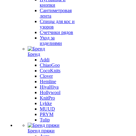
кнопки
Сантиметровая
лента
Спицы для кос и
узоров
Счетчики рядов
Уход за
изделиями
Бренд
Addi
ChiaoGoo
CocoKnits
Clover
Hemline
HiyaHiya
Hollywool
KnitPro
Lykke
MUUD
PRYM
Tulip
Бренд пряжи