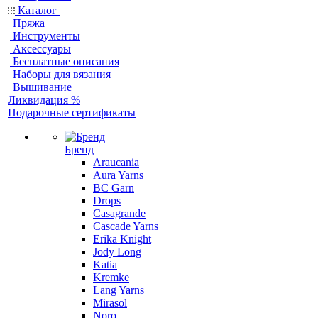
Каталог
Пряжа
Инструменты
Аксессуары
Бесплатные описания
Наборы для вязания
Вышивание
Ликвидация %
Подарочные сертификаты
Бренд
Araucania
Aura Yarns
BC Garn
Drops
Casagrande
Cascade Yarns
Erika Knight
Jody Long
Katia
Kremke
Lang Yarns
Mirasol
Noro