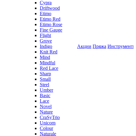
Cypra
Driftwood
Etimo
Etimo Red
Etimo Rose
Fine Gauge
Flight
Grove
Indigo
Акции
Пряжа
Инструмент
Knit Red
Mind
Mindful
Red Lace
Sharp
Small
Steel
Umber
Basic
Lace
Novel
Nature
CraSyTrio
Unicorn
Colour
Naturale