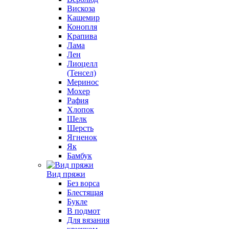
Вискоза
Кашемир
Конопля
Крапива
Лама
Лен
Лиоцелл
(Тенсел)
Меринос
Мохер
Рафия
Хлопок
Шелк
Шерсть
Ягненок
Як
Бамбук
Вид пряжи
Без ворса
Блестящая
Букле
В подмот
Для вязания