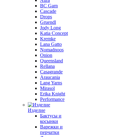
Aura
BC Garn
Cascade
Drops
Gruendl
Jody Long
Katia Concept
Kremke
Lana Gatto
Nomadnoos
Onion
Queensland
Rellana
Casagrande
Araucania
Lang Yarns
Mirasol
Erika Knight
Performance
Изделие
Бактусы и
косынки
Варежки и
перчатки