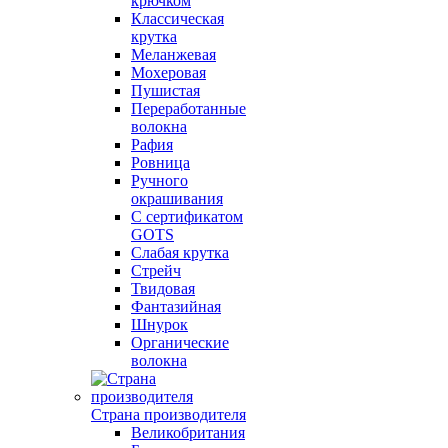
крючком
Классическая
крутка
Меланжевая
Мохеровая
Пушистая
Переработанные
волокна
Рафия
Ровница
Ручного
окрашивания
С сертификатом
GOTS
Слабая крутка
Стрейч
Твидовая
Фантазийная
Шнурок
Органические
волокна
Страна производителя
Великобритания