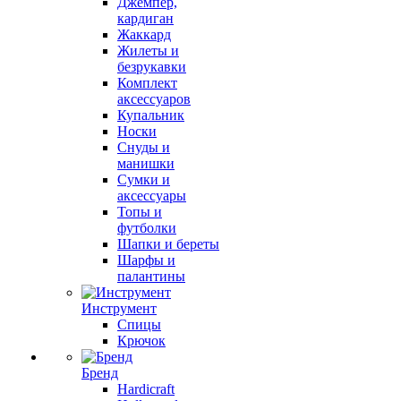
Джемпер,
кардиган
Жаккард
Жилеты и
безрукавки
Комплект
аксессуаров
Купальник
Носки
Снуды и
манишки
Сумки и
аксессуары
Топы и
футболки
Шапки и береты
Шарфы и
палантины
Инструмент
Спицы
Крючок
Бренд
Hardicraft