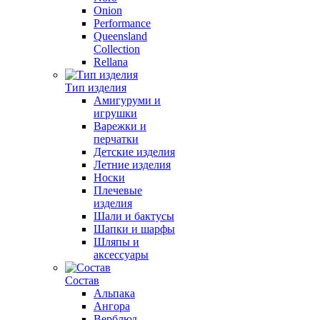
Onion
Performance
Queensland
Collection
Rellana
Тип изделия
Амигуруми и
игрушки
Варежки и
перчатки
Детские изделия
Летние изделия
Носки
Плечевые
изделия
Шали и бактусы
Шапки и шарфы
Шляпы и
аксессуары
Состав
Альпака
Ангора
Верблюд