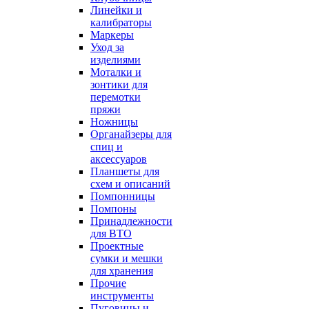
Линейки и
калибраторы
Маркеры
Уход за
изделиями
Моталки и
зонтики для
перемотки
пряжи
Ножницы
Органайзеры для
спиц и
аксессуаров
Планшеты для
схем и описаний
Помпонницы
Помпоны
Принадлежности
для ВТО
Проектные
сумки и мешки
для хранения
Прочие
инструменты
Пуговицы и