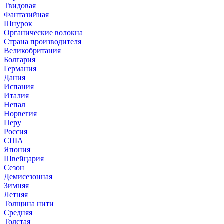
Твидовая
Фантазийная
Шнурок
Органические волокна
Страна производителя
Великобритания
Болгария
Германия
Дания
Испания
Италия
Непал
Норвегия
Перу
Россия
США
Япония
Швейцария
Сезон
Демисезонная
Зимняя
Летняя
Толщина нити
Средняя
Толстая