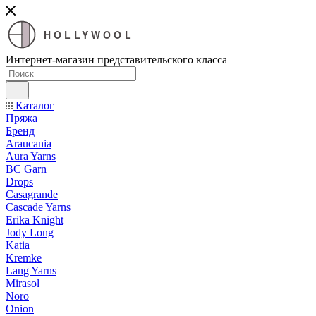
HOLLYWOOL
Интернет-магазин представительского класса
Каталог
Пряжа
Бренд
Araucania
Aura Yarns
BC Garn
Drops
Casagrande
Cascade Yarns
Erika Knight
Jody Long
Katia
Kremke
Lang Yarns
Mirasol
Noro
Onion