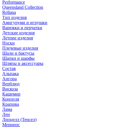
Performance
Queensland Collection
Rellana
Тип изделия
Амигуруми и игрушки
Варежки и перчатки
Детские изделия
Летние изделия
Носки
Плечевые изделия
Шали и бактусы
Шапки и шарфы
Шляпы и аксессуары
Состав
Альпака
Ангора
Верблюд
Вискоза
Кашемир
Конопля
Крапива
Лама
Лен
Лиоцелл (Тенсел)
Меринос