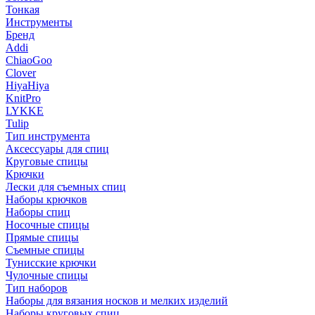
Тонкая
Инструменты
Бренд
Addi
ChiaoGoo
Clover
HiyaHiya
KnitPro
LYKKE
Tulip
Тип инструмента
Аксессуары для спиц
Круговые спицы
Крючки
Лески для съемных спиц
Наборы крючков
Наборы спиц
Носочные спицы
Прямые спицы
Съемные спицы
Тунисские крючки
Чулочные спицы
Тип наборов
Наборы для вязания носков и мелких изделий
Наборы круговых спиц