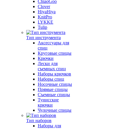
ChiaoGoo
Clover
HiyaHiya
KnitPro
LYKKE
Tulip
Тип инструмента
Аксессуары для
спиц
Круговые спицы
Крючки
Лески для
съемных спиц
Наборы крючков
Наборы спиц
Носочные спицы
Прямые спицы
Съемные спицы
Тунисские
крючки
Чулочные спицы
Тип наборов
Наборы для