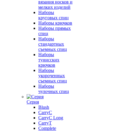
вязания носков и
мелких изделий
Наборы
круговых спиц
Наборы крючков
Наборы прямых
спиц
Наборы
стандартных
съемных спиц
Наборы
тунисских
крючков
Наборы
укороченных
съемных спиц
Наборы
чулочных спиц
Серия
Blush
CarryC
CarryC Long
CarryT
Complete