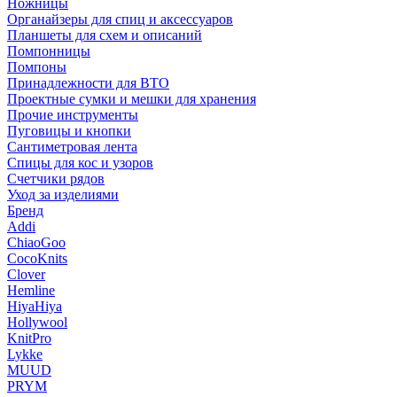
Ножницы
Органайзеры для спиц и аксессуаров
Планшеты для схем и описаний
Помпонницы
Помпоны
Принадлежности для ВТО
Проектные сумки и мешки для хранения
Прочие инструменты
Пуговицы и кнопки
Сантиметровая лента
Спицы для кос и узоров
Счетчики рядов
Уход за изделиями
Бренд
Addi
ChiaoGoo
CocoKnits
Clover
Hemline
HiyaHiya
Hollywool
KnitPro
Lykke
MUUD
PRYM