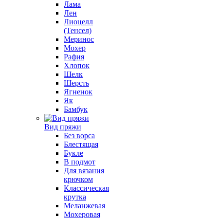
Лама
Лен
Лиоцелл
(Тенсел)
Меринос
Мохер
Рафия
Хлопок
Шелк
Шерсть
Ягненок
Як
Бамбук
Вид пряжи
Без ворса
Блестящая
Букле
В подмот
Для вязания
крючком
Классическая
крутка
Меланжевая
Мохеровая