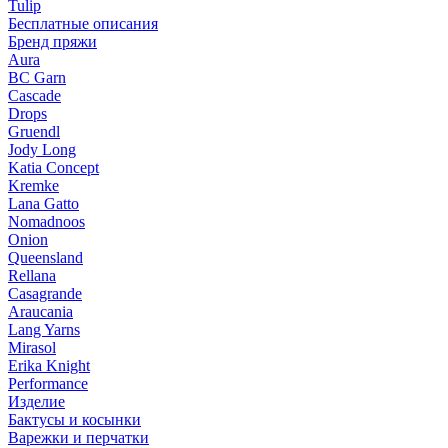
Tulip
Бесплатные описания
Бренд пряжи
Aura
BC Garn
Cascade
Drops
Gruendl
Jody Long
Katia Concept
Kremke
Lana Gatto
Nomadnoos
Onion
Queensland
Rellana
Casagrande
Araucania
Lang Yarns
Mirasol
Erika Knight
Performance
Изделие
Бактусы и косынки
Варежки и перчатки