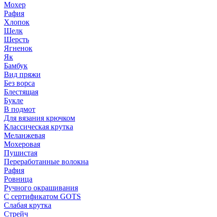
Мохер
Рафия
Хлопок
Шелк
Шерсть
Ягненок
Як
Бамбук
Вид пряжи
Без ворса
Блестящая
Букле
В подмот
Для вязания крючком
Классическая крутка
Меланжевая
Мохеровая
Пушистая
Переработанные волокна
Рафия
Ровница
Ручного окрашивания
С сертификатом GOTS
Слабая крутка
Стрейч