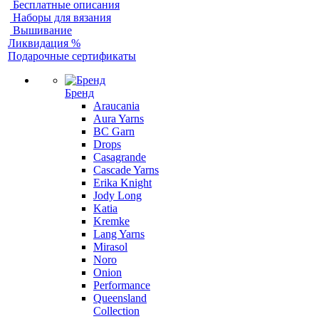
Бесплатные описания
Наборы для вязания
Вышивание
Ликвидация %
Подарочные сертификаты
Бренд
Araucania
Aura Yarns
BC Garn
Drops
Casagrande
Cascade Yarns
Erika Knight
Jody Long
Katia
Kremke
Lang Yarns
Mirasol
Noro
Onion
Performance
Queensland
Collection