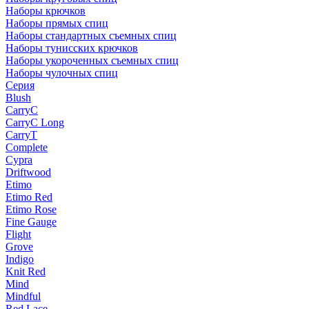
Наборы крючков
Наборы прямых спиц
Наборы стандартных съемных спиц
Наборы тунисских крючков
Наборы укороченных съемных спиц
Наборы чулочных спиц
Серия
Blush
CarryC
CarryC Long
CarryT
Complete
Cypra
Driftwood
Etimo
Etimo Red
Etimo Rose
Fine Gauge
Flight
Grove
Indigo
Knit Red
Mind
Mindful
Red Lace