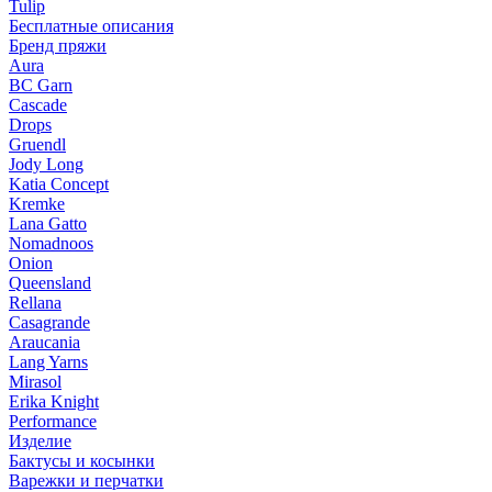
Tulip
Бесплатные описания
Бренд пряжи
Aura
BC Garn
Cascade
Drops
Gruendl
Jody Long
Katia Concept
Kremke
Lana Gatto
Nomadnoos
Onion
Queensland
Rellana
Casagrande
Araucania
Lang Yarns
Mirasol
Erika Knight
Performance
Изделие
Бактусы и косынки
Варежки и перчатки