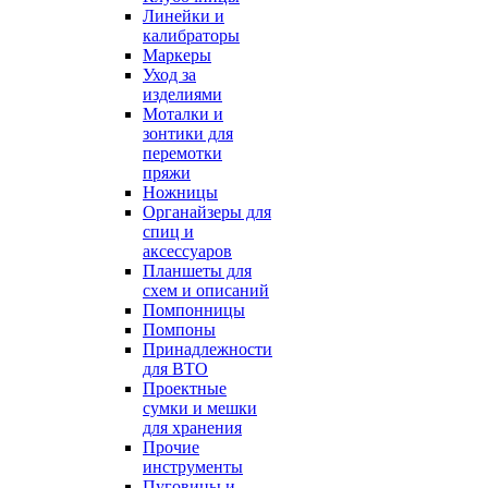
Линейки и
калибраторы
Маркеры
Уход за
изделиями
Моталки и
зонтики для
перемотки
пряжи
Ножницы
Органайзеры для
спиц и
аксессуаров
Планшеты для
схем и описаний
Помпонницы
Помпоны
Принадлежности
для ВТО
Проектные
сумки и мешки
для хранения
Прочие
инструменты
Пуговицы и