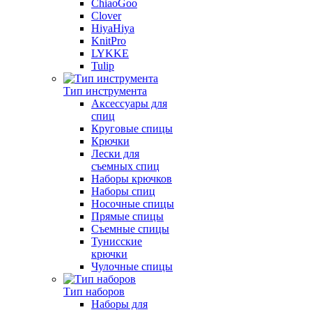
ChiaoGoo
Clover
HiyaHiya
KnitPro
LYKKE
Tulip
Тип инструмента
Аксессуары для
спиц
Круговые спицы
Крючки
Лески для
съемных спиц
Наборы крючков
Наборы спиц
Носочные спицы
Прямые спицы
Съемные спицы
Тунисские
крючки
Чулочные спицы
Тип наборов
Наборы для