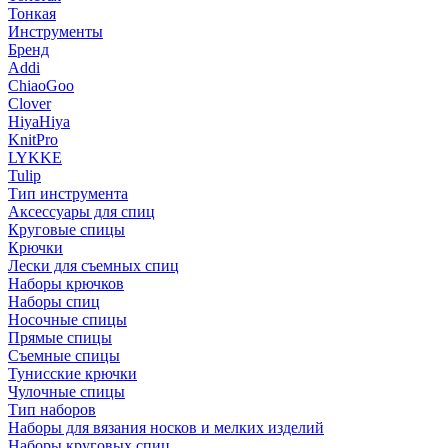
Тонкая
Инструменты
Бренд
Addi
ChiaoGoo
Clover
HiyaHiya
KnitPro
LYKKE
Tulip
Тип инструмента
Аксессуары для спиц
Круговые спицы
Крючки
Лески для съемных спиц
Наборы крючков
Наборы спиц
Носочные спицы
Прямые спицы
Съемные спицы
Тунисские крючки
Чулочные спицы
Тип наборов
Наборы для вязания носков и мелких изделий
Наборы круговых спиц