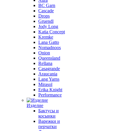
Aura
BC Garn
Cascade
Drops
Gruendl
Jody Long
Katia Concept
Kremke
Lana Gatto
Nomadnoos
Onion
Queensland
Rellana
Casagrande
Araucania
Lang Yarns
Mirasol
Erika Knight
Performance
Изделие
Бактусы и
косынки
Варежки и
перчатки