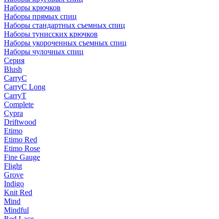
Наборы крючков
Наборы прямых спиц
Наборы стандартных съемных спиц
Наборы тунисских крючков
Наборы укороченных съемных спиц
Наборы чулочных спиц
Серия
Blush
CarryC
CarryC Long
CarryT
Complete
Cypra
Driftwood
Etimo
Etimo Red
Etimo Rose
Fine Gauge
Flight
Grove
Indigo
Knit Red
Mind
Mindful
Red Lace