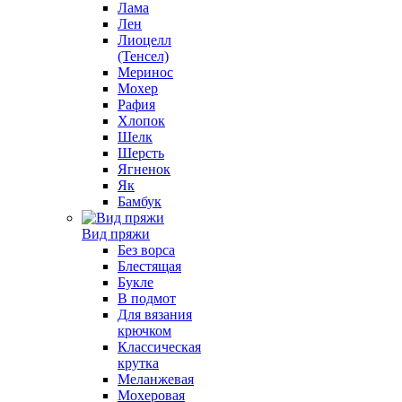
Лама
Лен
Лиоцелл
(Тенсел)
Меринос
Мохер
Рафия
Хлопок
Шелк
Шерсть
Ягненок
Як
Бамбук
Вид пряжи
Без ворса
Блестящая
Букле
В подмот
Для вязания
крючком
Классическая
крутка
Меланжевая
Мохеровая