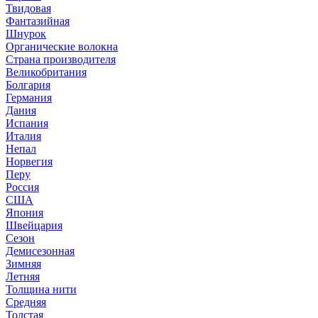
Твидовая
Фантазийная
Шнурок
Органические волокна
Страна производителя
Великобритания
Болгария
Германия
Дания
Испания
Италия
Непал
Норвегия
Перу
Россия
США
Япония
Швейцария
Сезон
Демисезонная
Зимняя
Летняя
Толщина нити
Средняя
Толстая