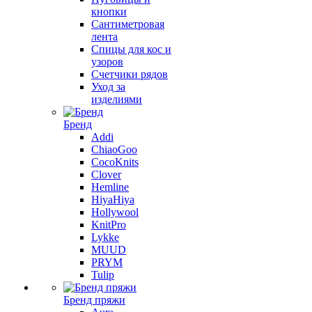
кнопки
Сантиметровая
лента
Спицы для кос и
узоров
Счетчики рядов
Уход за
изделиями
Бренд
Addi
ChiaoGoo
CocoKnits
Clover
Hemline
HiyaHiya
Hollywool
KnitPro
Lykke
MUUD
PRYM
Tulip
Бренд пряжи