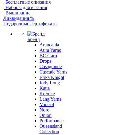
Бесплатные описания
Наборы для вязания
Вышивание
Ликвидация %
Подарочные сертификаты
Бренд
Araucania
Aura Yarns
BC Garn
Drops
Casagrande
Cascade Yarns
Erika Knight
Jody Long
Katia
Kremke
Lang Yarns
Mirasol
Noro
Onion
Performance
Queensland
Collection