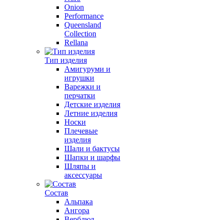
Onion
Performance
Queensland
Collection
Rellana
Тип изделия
Амигуруми и
игрушки
Варежки и
перчатки
Детские изделия
Летние изделия
Носки
Плечевые
изделия
Шали и бактусы
Шапки и шарфы
Шляпы и
аксессуары
Состав
Альпака
Ангора
Верблюд