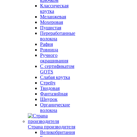
крючком
Классическая
крутка
Меланжевая
Мохеровая
Пушистая
Переработанные
волокна
Рафия
Ровница
Ручного
окрашивания
С сертификатом
GOTS
Слабая крутка
Стрейч
Твидовая
Фантазийная
Шнурок
Органические
волокна
Страна производителя
Великобритания