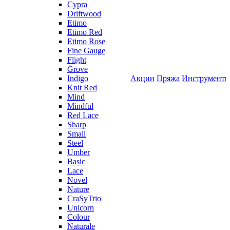
Cypra
Driftwood
Etimo
Etimo Red
Etimo Rose
Fine Gauge
Flight
Grove
Indigo
Акции
Пряжа
Инструмент
Knit Red
Mind
Mindful
Red Lace
Sharp
Small
Steel
Umber
Basic
Lace
Novel
Nature
CraSyTrio
Unicorn
Colour
Naturale