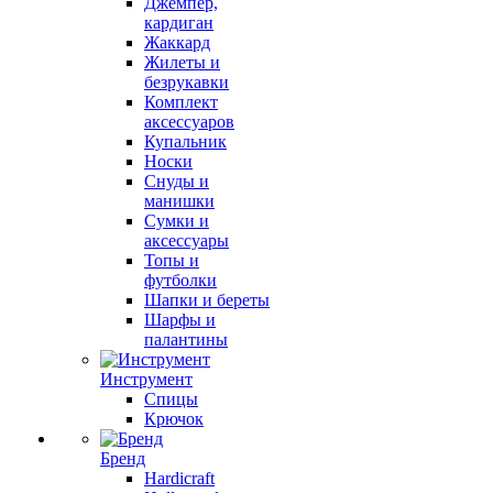
Джемпер,
кардиган
Жаккард
Жилеты и
безрукавки
Комплект
аксессуаров
Купальник
Носки
Снуды и
манишки
Сумки и
аксессуары
Топы и
футболки
Шапки и береты
Шарфы и
палантины
Инструмент
Спицы
Крючок
Бренд
Hardicraft