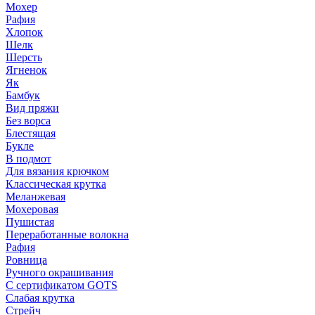
Мохер
Рафия
Хлопок
Шелк
Шерсть
Ягненок
Як
Бамбук
Вид пряжи
Без ворса
Блестящая
Букле
В подмот
Для вязания крючком
Классическая крутка
Меланжевая
Мохеровая
Пушистая
Переработанные волокна
Рафия
Ровница
Ручного окрашивания
С сертификатом GOTS
Слабая крутка
Стрейч