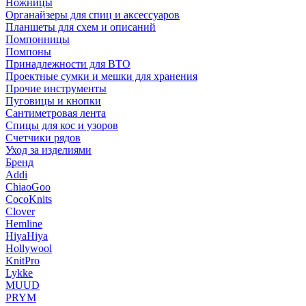
Ножницы
Органайзеры для спиц и аксессуаров
Планшеты для схем и описаний
Помпонницы
Помпоны
Принадлежности для ВТО
Проектные сумки и мешки для хранения
Прочие инструменты
Пуговицы и кнопки
Сантиметровая лента
Спицы для кос и узоров
Счетчики рядов
Уход за изделиями
Бренд
Addi
ChiaoGoo
CocoKnits
Clover
Hemline
HiyaHiya
Hollywool
KnitPro
Lykke
MUUD
PRYM