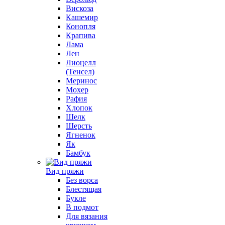
Вискоза
Кашемир
Конопля
Крапива
Лама
Лен
Лиоцелл
(Тенсел)
Меринос
Мохер
Рафия
Хлопок
Шелк
Шерсть
Ягненок
Як
Бамбук
Вид пряжи
Без ворса
Блестящая
Букле
В подмот
Для вязания