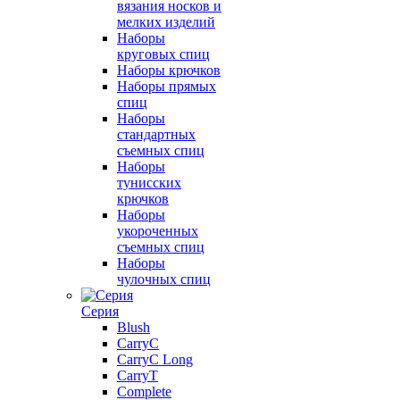
вязания носков и
мелких изделий
Наборы
круговых спиц
Наборы крючков
Наборы прямых
спиц
Наборы
стандартных
съемных спиц
Наборы
тунисских
крючков
Наборы
укороченных
съемных спиц
Наборы
чулочных спиц
Серия
Blush
CarryC
CarryC Long
CarryT
Complete