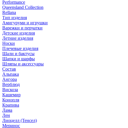
Performance
Queensland Collection
Rellana
Тип изделия
Амигуруми и игрушки
Варежки и перчатки
Детские изделия
Летние изделия
Носки
Плечевые изделия
Шали и бактусы
Шапки и шарфы
Шляпы и аксессуары
Состав
Альпака
Ангора
Верблюд
Вискоза
Кашемир
Конопля
Крапива
Лама
Лен
Лиоцелл (Тенсел)
Меринос