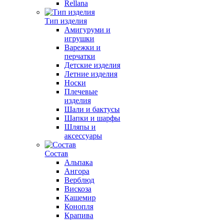
Rellana
Тип изделия
Амигуруми и
игрушки
Варежки и
перчатки
Детские изделия
Летние изделия
Носки
Плечевые
изделия
Шали и бактусы
Шапки и шарфы
Шляпы и
аксессуары
Состав
Альпака
Ангора
Верблюд
Вискоза
Кашемир
Конопля
Крапива