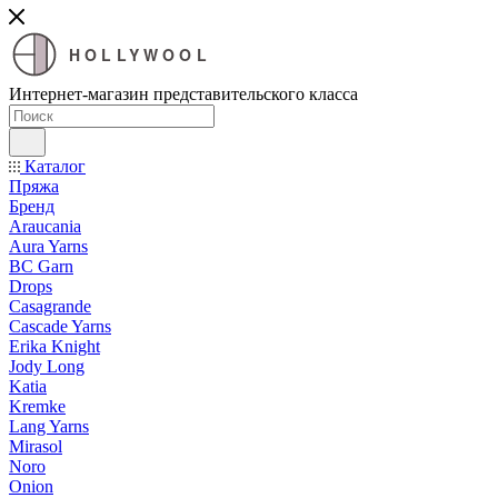
HOLLYWOOL
Интернет-магазин представительского класса
Каталог
Пряжа
Бренд
Araucania
Aura Yarns
BC Garn
Drops
Casagrande
Cascade Yarns
Erika Knight
Jody Long
Katia
Kremke
Lang Yarns
Mirasol
Noro
Onion