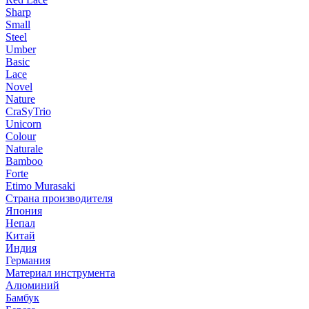
Sharp
Small
Steel
Umber
Basic
Lace
Novel
Nature
CraSyTrio
Unicorn
Colour
Naturale
Bamboo
Forte
Etimo Murasaki
Страна производителя
Япония
Непал
Китай
Индия
Германия
Материал инструмента
Алюминий
Бамбук