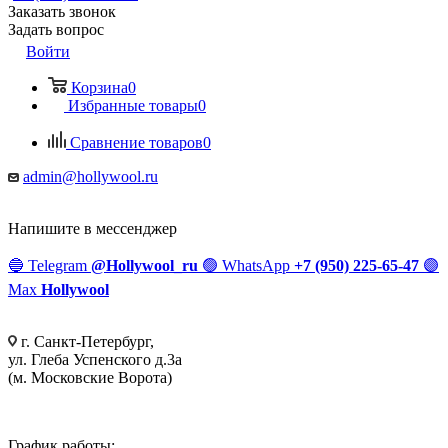
Заказать звонок
Задать вопрос
Войти
Корзина
0
Избранные товары
0
Сравнение товаров
0
admin@hollywool.ru
Напишите в мессенджер
🔵
Telegram
@Hollywool_ru
🟢
WhatsApp
+7 (950) 225-65-47
🟣
Max
Hollywool
г. Санкт-Петербург,
ул. Глеба Успенского д.3а
(м. Московские Ворота)
График работы: