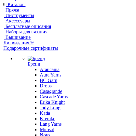
Каталог
Пряжа
Инструменты
Аксессуары
Бесплатные описания
Наборы для вязания
Вышивание
Ликвидация %
Подарочные сертификаты
Бренд
Araucania
Aura Yarns
BC Garn
Drops
Casagrande
Cascade Yarns
Erika Knight
Jody Long
Katia
Kremke
Lang Yarns
Mirasol
Noro