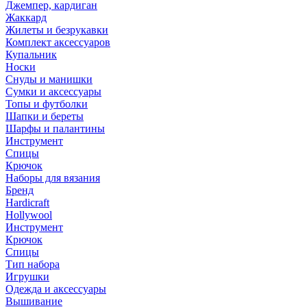
Джемпер, кардиган
Жаккард
Жилеты и безрукавки
Комплект аксессуаров
Купальник
Носки
Снуды и манишки
Сумки и аксессуары
Топы и футболки
Шапки и береты
Шарфы и палантины
Инструмент
Спицы
Крючок
Наборы для вязания
Бренд
Hardicraft
Hollywool
Инструмент
Крючок
Спицы
Тип набора
Игрушки
Одежда и аксессуары
Вышивание