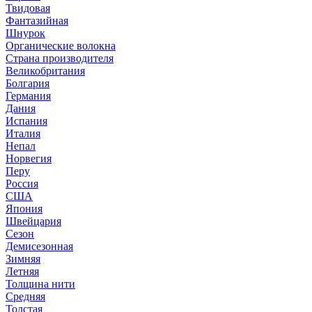
Твидовая
Фантазийная
Шнурок
Органические волокна
Страна производителя
Великобритания
Болгария
Германия
Дания
Испания
Италия
Непал
Норвегия
Перу
Россия
США
Япония
Швейцария
Сезон
Демисезонная
Зимняя
Летняя
Толщина нити
Средняя
Толстая