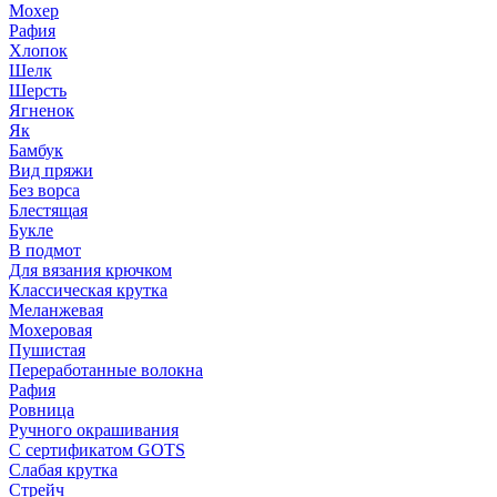
Мохер
Рафия
Хлопок
Шелк
Шерсть
Ягненок
Як
Бамбук
Вид пряжи
Без ворса
Блестящая
Букле
В подмот
Для вязания крючком
Классическая крутка
Меланжевая
Мохеровая
Пушистая
Переработанные волокна
Рафия
Ровница
Ручного окрашивания
С сертификатом GOTS
Слабая крутка
Стрейч