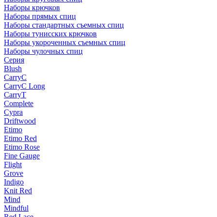
Наборы крючков
Наборы прямых спиц
Наборы стандартных съемных спиц
Наборы тунисских крючков
Наборы укороченных съемных спиц
Наборы чулочных спиц
Серия
Blush
CarryC
CarryC Long
CarryT
Complete
Cypra
Driftwood
Etimo
Etimo Red
Etimo Rose
Fine Gauge
Flight
Grove
Indigo
Knit Red
Mind
Mindful
Red Lace