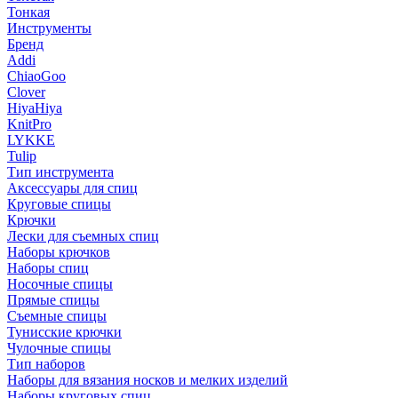
Тонкая
Инструменты
Бренд
Addi
ChiaoGoo
Clover
HiyaHiya
KnitPro
LYKKE
Tulip
Тип инструмента
Аксессуары для спиц
Круговые спицы
Крючки
Лески для съемных спиц
Наборы крючков
Наборы спиц
Носочные спицы
Прямые спицы
Съемные спицы
Тунисские крючки
Чулочные спицы
Тип наборов
Наборы для вязания носков и мелких изделий
Наборы круговых спиц