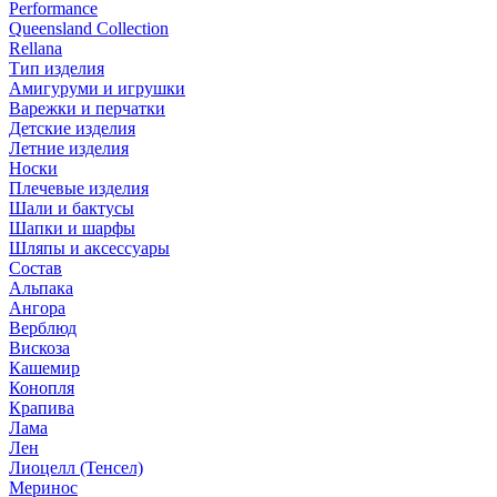
Performance
Queensland Collection
Rellana
Тип изделия
Амигуруми и игрушки
Варежки и перчатки
Детские изделия
Летние изделия
Носки
Плечевые изделия
Шали и бактусы
Шапки и шарфы
Шляпы и аксессуары
Состав
Альпака
Ангора
Верблюд
Вискоза
Кашемир
Конопля
Крапива
Лама
Лен
Лиоцелл (Тенсел)
Меринос