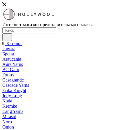
HOLLYWOOL
Интернет-магазин представительского класса
Каталог
Пряжа
Бренд
Araucania
Aura Yarns
BC Garn
Drops
Casagrande
Cascade Yarns
Erika Knight
Jody Long
Katia
Kremke
Lang Yarns
Mirasol
Noro
Onion