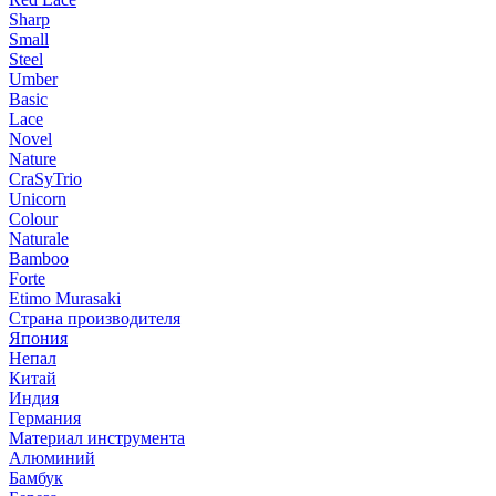
Sharp
Small
Steel
Umber
Basic
Lace
Novel
Nature
CraSyTrio
Unicorn
Colour
Naturale
Bamboo
Forte
Etimo Murasaki
Страна производителя
Япония
Непал
Китай
Индия
Германия
Материал инструмента
Алюминий
Бамбук