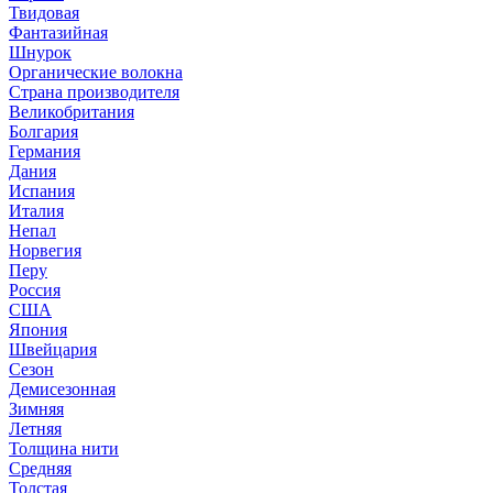
Твидовая
Фантазийная
Шнурок
Органические волокна
Страна производителя
Великобритания
Болгария
Германия
Дания
Испания
Италия
Непал
Норвегия
Перу
Россия
США
Япония
Швейцария
Сезон
Демисезонная
Зимняя
Летняя
Толщина нити
Средняя
Толстая