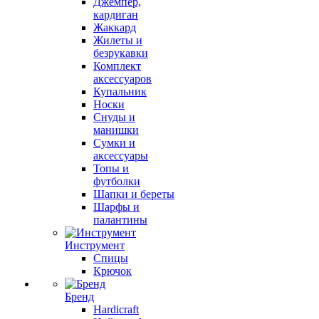
Джемпер,
кардиган
Жаккард
Жилеты и
безрукавки
Комплект
аксессуаров
Купальник
Носки
Снуды и
манишки
Сумки и
аксессуары
Топы и
футболки
Шапки и береты
Шарфы и
палантины
Инструмент
Спицы
Крючок
Бренд
Hardicraft