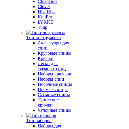
ChiaoGoo
Clover
HiyaHiya
KnitPro
LYKKE
Tulip
Тип инструмента
Аксессуары для
спиц
Круговые спицы
Крючки
Лески для
съемных спиц
Наборы крючков
Наборы спиц
Носочные спицы
Прямые спицы
Съемные спицы
Тунисские
крючки
Чулочные спицы
Тип наборов
Наборы для