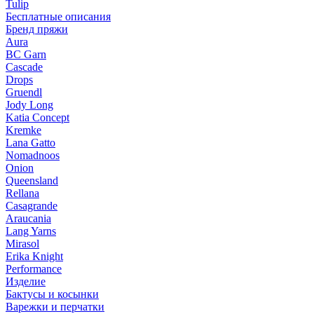
Tulip
Бесплатные описания
Бренд пряжи
Aura
BC Garn
Cascade
Drops
Gruendl
Jody Long
Katia Concept
Kremke
Lana Gatto
Nomadnoos
Onion
Queensland
Rellana
Casagrande
Araucania
Lang Yarns
Mirasol
Erika Knight
Performance
Изделие
Бактусы и косынки
Варежки и перчатки