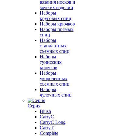
вязания носков и
мелких изделий
Наборы
круговых спиц
Наборы крючков
Наборы прямых
спиц
Наборы
стандартных
съемных спиц
Наборы
тунисских
крючков
Наборы
укороченных
съемных спиц
Наборы
чулочных спиц
Серия
Blush
CarryC
CarryC Long
CarryT
Complete