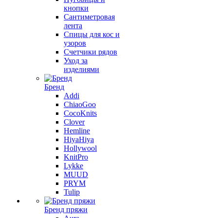
кнопки
Сантиметровая
лента
Спицы для кос и
узоров
Счетчики рядов
Уход за
изделиями
Бренд
Addi
ChiaoGoo
CocoKnits
Clover
Hemline
HiyaHiya
Hollywool
KnitPro
Lykke
MUUD
PRYM
Tulip
Бренд пряжи