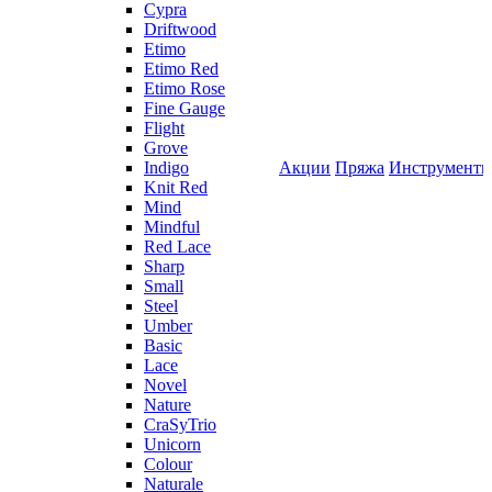
Cypra
Driftwood
Etimo
Etimo Red
Etimo Rose
Fine Gauge
Flight
Grove
Indigo
Акции
Пряжа
Инструмент
Knit Red
Mind
Mindful
Red Lace
Sharp
Small
Steel
Umber
Basic
Lace
Novel
Nature
CraSyTrio
Unicorn
Colour
Naturale