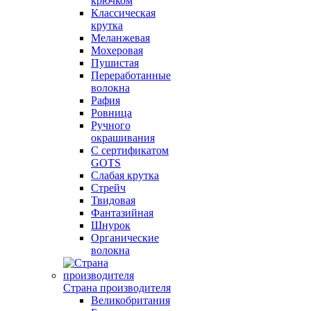
крючком
Классическая
крутка
Меланжевая
Мохеровая
Пушистая
Переработанные
волокна
Рафия
Ровница
Ручного
окрашивания
С сертификатом
GOTS
Слабая крутка
Стрейч
Твидовая
Фантазийная
Шнурок
Органические
волокна
Страна производителя
Великобритания