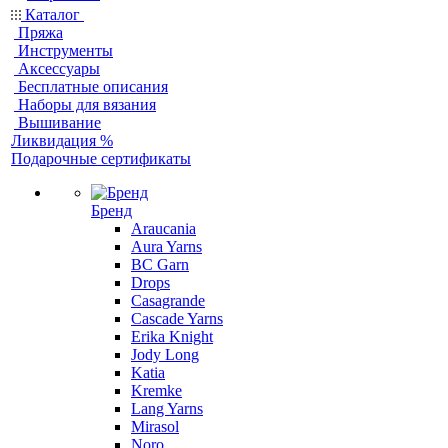
Каталог
Пряжа
Инструменты
Аксессуары
Бесплатные описания
Наборы для вязания
Вышивание
Ликвидация %
Подарочные сертификаты
Бренд
Araucania
Aura Yarns
BC Garn
Drops
Casagrande
Cascade Yarns
Erika Knight
Jody Long
Katia
Kremke
Lang Yarns
Mirasol
Noro