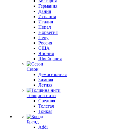
Болгария
Германия
Дания
Испания
Италия
Непал
Норвегия
Перу
Россия
США
Япония
Швейцария
Сезон
Демисезонная
Зимняя
Летняя
Толщина нити
Средняя
Толстая
Тонкая
Бренд
Addi