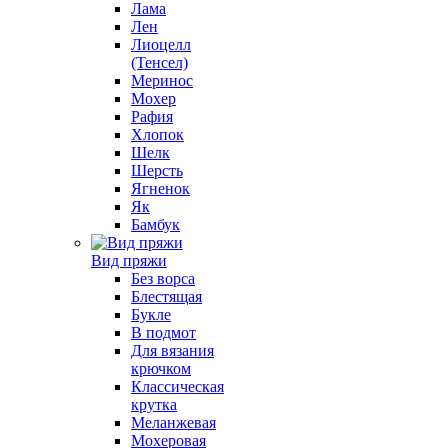
Лама
Лен
Лиоцелл
(Тенсел)
Меринос
Мохер
Рафия
Хлопок
Шелк
Шерсть
Ягненок
Як
Бамбук
Вид пряжи
Без ворса
Блестящая
Букле
В подмот
Для вязания
крючком
Классическая
крутка
Меланжевая
Мохеровая