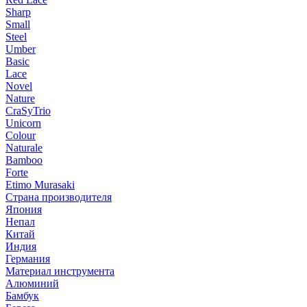
Sharp
Small
Steel
Umber
Basic
Lace
Novel
Nature
CraSyTrio
Unicorn
Colour
Naturale
Bamboo
Forte
Etimo Murasaki
Страна производителя
Япония
Непал
Китай
Индия
Германия
Материал инструмента
Алюминий
Бамбук