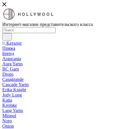
HOLLYWOOL
Интернет-магазин представительского класса
Каталог
Пряжа
Бренд
Araucania
Aura Yarns
BC Garn
Drops
Casagrande
Cascade Yarns
Erika Knight
Jody Long
Katia
Kremke
Lang Yarns
Mirasol
Noro
Onion