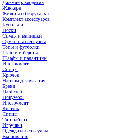
Джемпер, кардиган
Жаккард
Жилеты и безрукавки
Комплект аксессуаров
Купальник
Носки
Снуды и манишки
Сумки и аксессуары
Топы и футболки
Шапки и береты
Шарфы и палантины
Инструмент
Спицы
Крючок
Наборы для вязания
Бренд
Hardicraft
Hollywool
Инструмент
Крючок
Спицы
Тип набора
Игрушки
Одежда и аксессуары
Вышивание