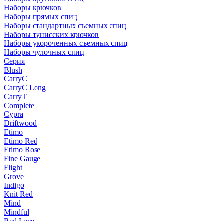
Наборы крючков
Наборы прямых спиц
Наборы стандартных съемных спиц
Наборы тунисских крючков
Наборы укороченных съемных спиц
Наборы чулочных спиц
Серия
Blush
CarryC
CarryC Long
CarryT
Complete
Cypra
Driftwood
Etimo
Etimo Red
Etimo Rose
Fine Gauge
Flight
Grove
Indigo
Knit Red
Mind
Mindful
Red Lace