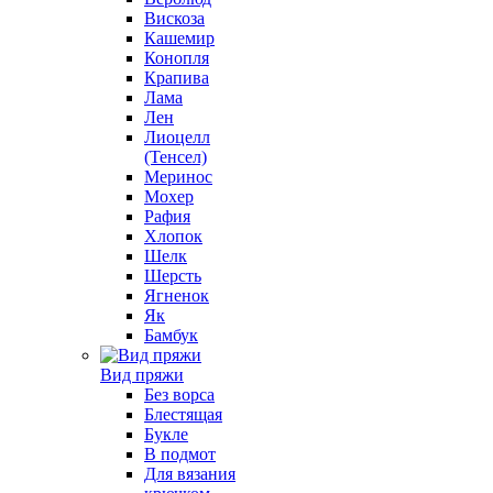
Вискоза
Кашемир
Конопля
Крапива
Лама
Лен
Лиоцелл
(Тенсел)
Меринос
Мохер
Рафия
Хлопок
Шелк
Шерсть
Ягненок
Як
Бамбук
Вид пряжи
Без ворса
Блестящая
Букле
В подмот
Для вязания