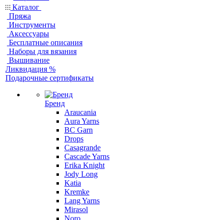
Каталог
Пряжа
Инструменты
Аксессуары
Бесплатные описания
Наборы для вязания
Вышивание
Ликвидация %
Подарочные сертификаты
Бренд
Araucania
Aura Yarns
BC Garn
Drops
Casagrande
Cascade Yarns
Erika Knight
Jody Long
Katia
Kremke
Lang Yarns
Mirasol
Noro