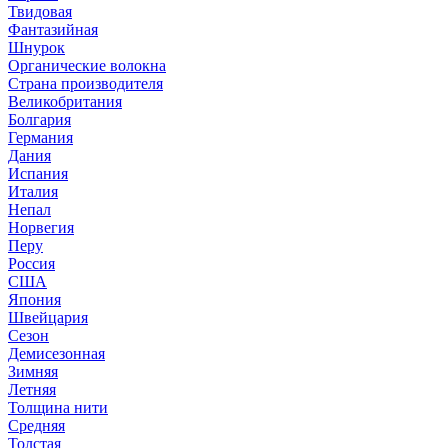
Твидовая
Фантазийная
Шнурок
Органические волокна
Страна производителя
Великобритания
Болгария
Германия
Дания
Испания
Италия
Непал
Норвегия
Перу
Россия
США
Япония
Швейцария
Сезон
Демисезонная
Зимняя
Летняя
Толщина нити
Средняя
Толстая