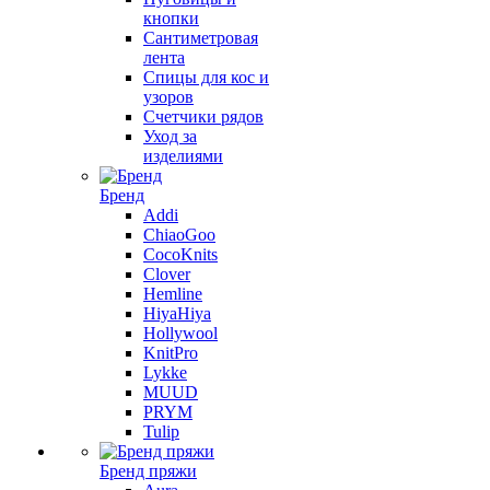
кнопки
Сантиметровая
лента
Спицы для кос и
узоров
Счетчики рядов
Уход за
изделиями
Бренд
Addi
ChiaoGoo
CocoKnits
Clover
Hemline
HiyaHiya
Hollywool
KnitPro
Lykke
MUUD
PRYM
Tulip
Бренд пряжи