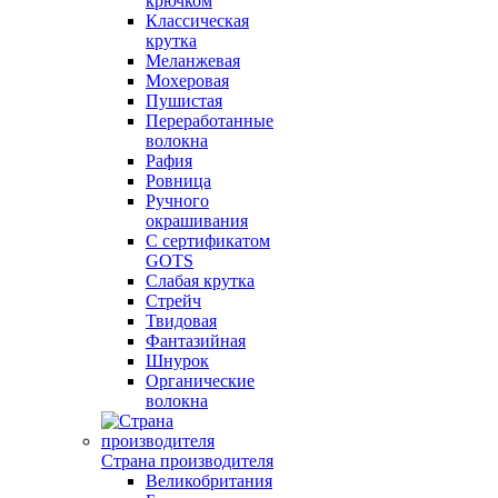
крючком
Классическая
крутка
Меланжевая
Мохеровая
Пушистая
Переработанные
волокна
Рафия
Ровница
Ручного
окрашивания
С сертификатом
GOTS
Слабая крутка
Стрейч
Твидовая
Фантазийная
Шнурок
Органические
волокна
Страна производителя
Великобритания