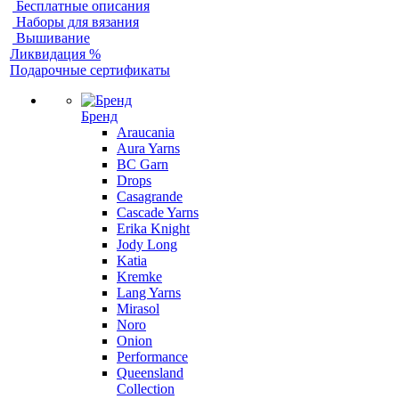
Бесплатные описания
Наборы для вязания
Вышивание
Ликвидация %
Подарочные сертификаты
Бренд
Araucania
Aura Yarns
BC Garn
Drops
Casagrande
Cascade Yarns
Erika Knight
Jody Long
Katia
Kremke
Lang Yarns
Mirasol
Noro
Onion
Performance
Queensland
Collection