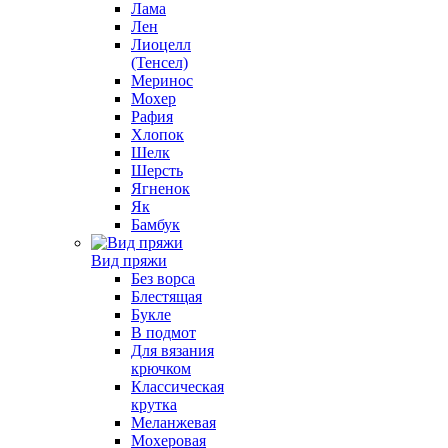
Лама
Лен
Лиоцелл
(Тенсел)
Меринос
Мохер
Рафия
Хлопок
Шелк
Шерсть
Ягненок
Як
Бамбук
Вид пряжи
Без ворса
Блестящая
Букле
В подмот
Для вязания
крючком
Классическая
крутка
Меланжевая
Мохеровая