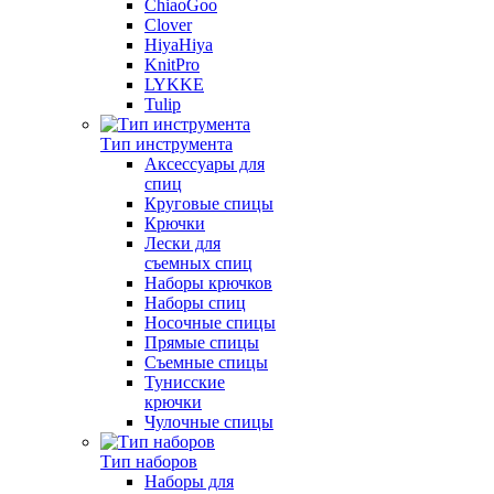
ChiaoGoo
Clover
HiyaHiya
KnitPro
LYKKE
Tulip
Тип инструмента
Аксессуары для
спиц
Круговые спицы
Крючки
Лески для
съемных спиц
Наборы крючков
Наборы спиц
Носочные спицы
Прямые спицы
Съемные спицы
Тунисские
крючки
Чулочные спицы
Тип наборов
Наборы для