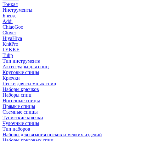
Тонкая
Инструменты
Бренд
Addi
ChiaoGoo
Clover
HiyaHiya
KnitPro
LYKKE
Tulip
Тип инструмента
Аксессуары для спиц
Круговые спицы
Крючки
Лески для съемных спиц
Наборы крючков
Наборы спиц
Носочные спицы
Прямые спицы
Съемные спицы
Тунисские крючки
Чулочные спицы
Тип наборов
Наборы для вязания носков и мелких изделий
Наборы круговых спиц