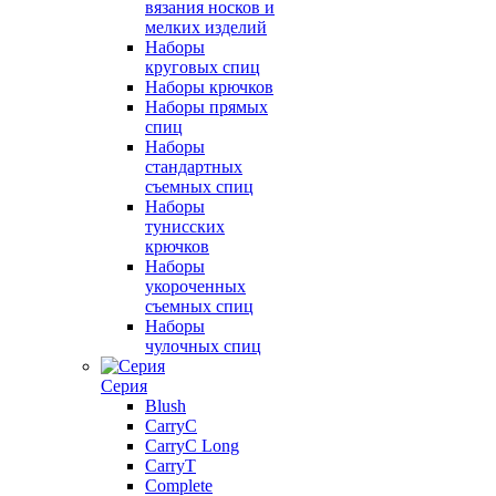
вязания носков и
мелких изделий
Наборы
круговых спиц
Наборы крючков
Наборы прямых
спиц
Наборы
стандартных
съемных спиц
Наборы
тунисских
крючков
Наборы
укороченных
съемных спиц
Наборы
чулочных спиц
Серия
Blush
CarryC
CarryC Long
CarryT
Complete