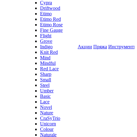
Cypra
Driftwood
Etimo
Etimo Red
Etimo Rose
Fine Gauge
Flight
Grove
Indigo
Акции
Пряжа
Инструмент
Knit Red
Mind
Mindful
Red Lace
Sharp
Small
Steel
Umber
Basic
Lace
Novel
Nature
CraSyTrio
Unicorn
Colour
Naturale