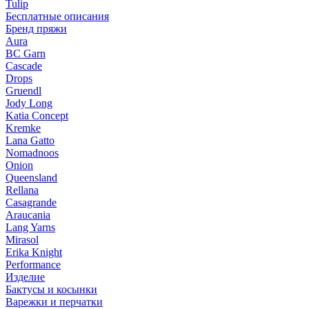
Tulip
Бесплатные описания
Бренд пряжи
Aura
BC Garn
Cascade
Drops
Gruendl
Jody Long
Katia Concept
Kremke
Lana Gatto
Nomadnoos
Onion
Queensland
Rellana
Casagrande
Araucania
Lang Yarns
Mirasol
Erika Knight
Performance
Изделие
Бактусы и косынки
Варежки и перчатки