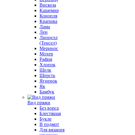
Вискоза
Кашемир
Конопля
Крапива
Лама
Лен
Лиоцелл
(Тенсел)
Меринос
Мохер
Рафия
Хлопок
Шелк
Шерсть
Ягненок
Як
Бамбук
Вид пряжи
Без ворса
Блестящая
Букле
В подмот
Для вязания