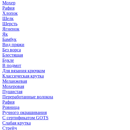
Мохер
Рафия
Хлопок
Шелк
Шерсть
Ягненок
Як
Бамбук
Вид пряжи
Без ворса
Блестящая
Букле
В подмот
Для вязания крючком
Классическая крутка
Меланжевая
Мохеровая
Пушистая
Переработанные волокна
Рафия
Ровница
Ручного окрашивания
С сертификатом GOTS
Слабая крутка
Стрейч