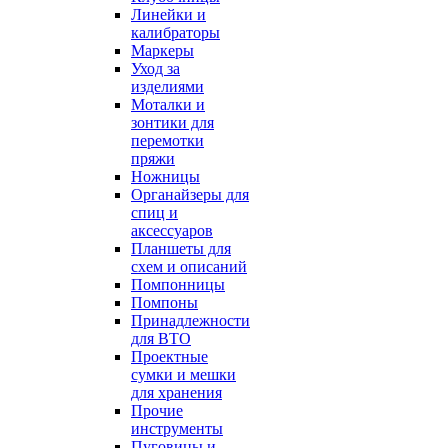
Линейки и
калибраторы
Маркеры
Уход за
изделиями
Моталки и
зонтики для
перемотки
пряжи
Ножницы
Органайзеры для
спиц и
аксессуаров
Планшеты для
схем и описаний
Помпонницы
Помпоны
Принадлежности
для ВТО
Проектные
сумки и мешки
для хранения
Прочие
инструменты
Пуговицы и