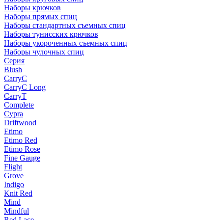
Наборы крючков
Наборы прямых спиц
Наборы стандартных съемных спиц
Наборы тунисских крючков
Наборы укороченных съемных спиц
Наборы чулочных спиц
Серия
Blush
CarryC
CarryC Long
CarryT
Complete
Cypra
Driftwood
Etimo
Etimo Red
Etimo Rose
Fine Gauge
Flight
Grove
Indigo
Knit Red
Mind
Mindful
Red Lace