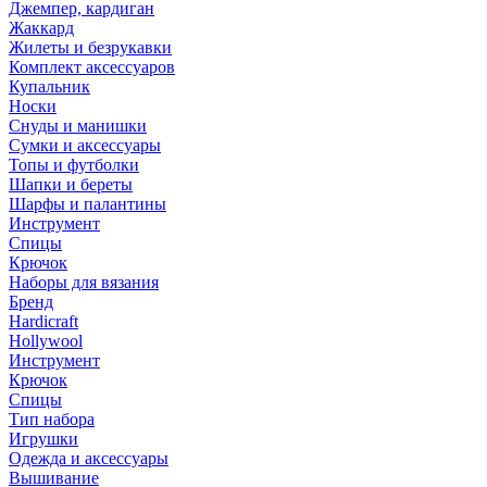
Джемпер, кардиган
Жаккард
Жилеты и безрукавки
Комплект аксессуаров
Купальник
Носки
Снуды и манишки
Сумки и аксессуары
Топы и футболки
Шапки и береты
Шарфы и палантины
Инструмент
Спицы
Крючок
Наборы для вязания
Бренд
Hardicraft
Hollywool
Инструмент
Крючок
Спицы
Тип набора
Игрушки
Одежда и аксессуары
Вышивание