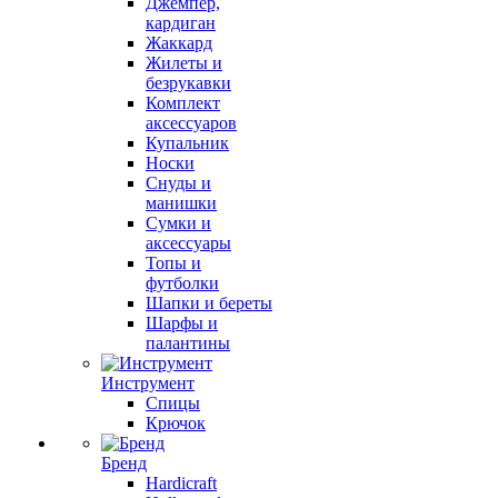
Джемпер,
кардиган
Жаккард
Жилеты и
безрукавки
Комплект
аксессуаров
Купальник
Носки
Снуды и
манишки
Сумки и
аксессуары
Топы и
футболки
Шапки и береты
Шарфы и
палантины
Инструмент
Спицы
Крючок
Бренд
Hardicraft