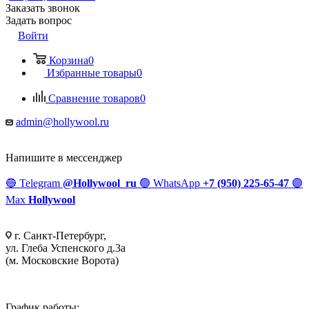
Заказать звонок
Задать вопрос
Войти
Корзина
0
Избранные товары
0
Сравнение товаров
0
admin@hollywool.ru
Напишите в мессенджер
🔵
Telegram
@Hollywool_ru
🟢
WhatsApp
+7 (950) 225-65-47
🟣
Max
Hollywool
г. Санкт-Петербург,
ул. Глеба Успенского д.3а
(м. Московские Ворота)
График работы: