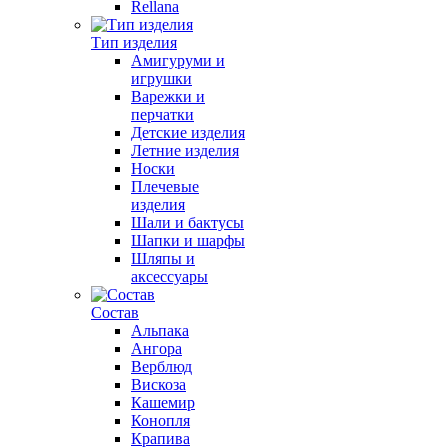
Rellana
Тип изделия
Амигуруми и
игрушки
Варежки и
перчатки
Детские изделия
Летние изделия
Носки
Плечевые
изделия
Шали и бактусы
Шапки и шарфы
Шляпы и
аксессуары
Состав
Альпака
Ангора
Верблюд
Вискоза
Кашемир
Конопля
Крапива