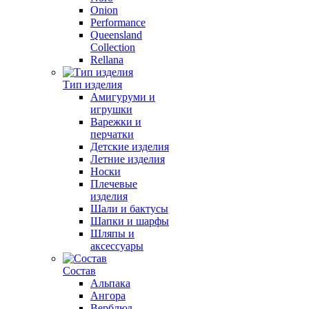
Onion
Performance
Queensland
Collection
Rellana
Тип изделия
Амигуруми и
игрушки
Варежки и
перчатки
Детские изделия
Летние изделия
Носки
Плечевые
изделия
Шали и бактусы
Шапки и шарфы
Шляпы и
аксессуары
Состав
Альпака
Ангора
Верблюд