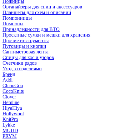
Ножницы
Органайзеры для спиц и аксессуаров
Планшеты для схем и описаний
Помпонницы
Помпоны
Принадлежности для ВТО
Проектные сумки и мешки для хранения
Прочие инструменты
Пуговицы и кнопки
Сантиметровая лента
Спицы для кос и узоров
Счетчики рядов
Уход за изделиями
Бренд
Addi
ChiaoGoo
CocoKnits
Clover
Hemline
HiyaHiya
Hollywool
KnitPro
Lykke
MUUD
PRYM