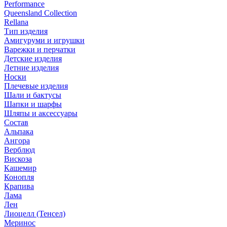
Performance
Queensland Collection
Rellana
Тип изделия
Амигуруми и игрушки
Варежки и перчатки
Детские изделия
Летние изделия
Носки
Плечевые изделия
Шали и бактусы
Шапки и шарфы
Шляпы и аксессуары
Состав
Альпака
Ангора
Верблюд
Вискоза
Кашемир
Конопля
Крапива
Лама
Лен
Лиоцелл (Тенсел)
Меринос