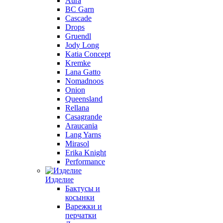
Aura
BC Garn
Cascade
Drops
Gruendl
Jody Long
Katia Concept
Kremke
Lana Gatto
Nomadnoos
Onion
Queensland
Rellana
Casagrande
Araucania
Lang Yarns
Mirasol
Erika Knight
Performance
Изделие
Бактусы и
косынки
Варежки и
перчатки