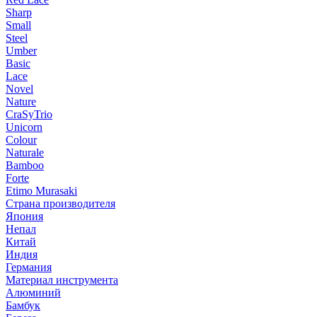
Sharp
Small
Steel
Umber
Basic
Lace
Novel
Nature
CraSyTrio
Unicorn
Colour
Naturale
Bamboo
Forte
Etimo Murasaki
Страна производителя
Япония
Непал
Китай
Индия
Германия
Материал инструмента
Алюминий
Бамбук