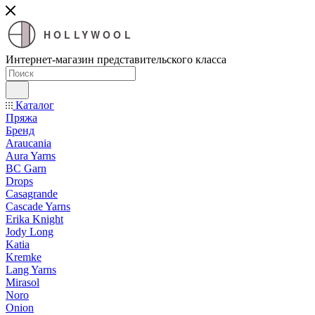
HOLLYWOOL
Интернет-магазин представительского класса
Каталог
Пряжа
Бренд
Araucania
Aura Yarns
BC Garn
Drops
Casagrande
Cascade Yarns
Erika Knight
Jody Long
Katia
Kremke
Lang Yarns
Mirasol
Noro
Onion