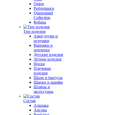
Onion
Performance
Queensland
Collection
Rellana
Тип изделия
Амигуруми и
игрушки
Варежки и
перчатки
Детские изделия
Летние изделия
Носки
Плечевые
изделия
Шали и бактусы
Шапки и шарфы
Шляпы и
аксессуары
Состав
Альпака
Ангора
Верблюд