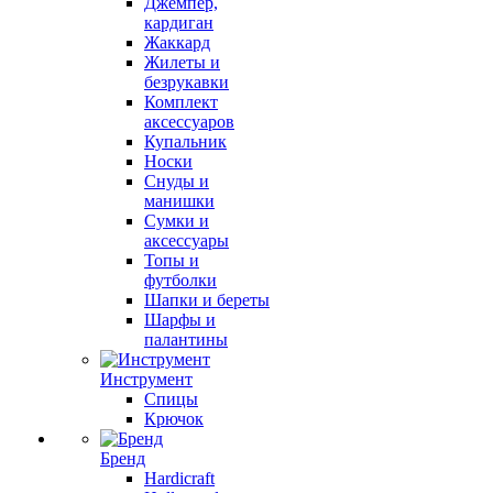
Джемпер,
кардиган
Жаккард
Жилеты и
безрукавки
Комплект
аксессуаров
Купальник
Носки
Снуды и
манишки
Сумки и
аксессуары
Топы и
футболки
Шапки и береты
Шарфы и
палантины
Инструмент
Спицы
Крючок
Бренд
Hardicraft