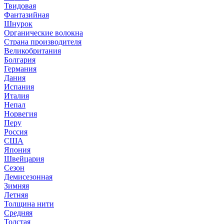
Твидовая
Фантазийная
Шнурок
Органические волокна
Страна производителя
Великобритания
Болгария
Германия
Дания
Испания
Италия
Непал
Норвегия
Перу
Россия
США
Япония
Швейцария
Сезон
Демисезонная
Зимняя
Летняя
Толщина нити
Средняя
Толстая