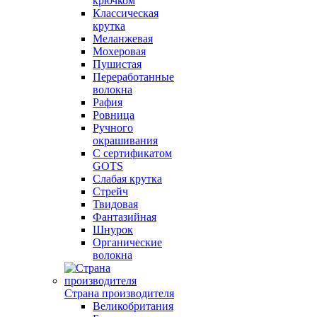
крючком
Классическая
крутка
Меланжевая
Мохеровая
Пушистая
Переработанные
волокна
Рафия
Ровница
Ручного
окрашивания
С сертификатом
GOTS
Слабая крутка
Стрейч
Твидовая
Фантазийная
Шнурок
Органические
волокна
Страна производителя
Великобритания