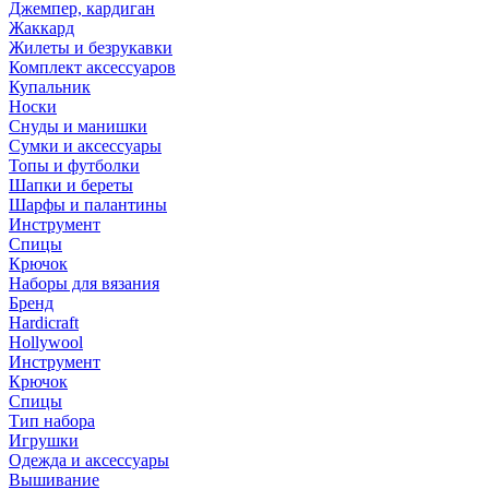
Джемпер, кардиган
Жаккард
Жилеты и безрукавки
Комплект аксессуаров
Купальник
Носки
Снуды и манишки
Сумки и аксессуары
Топы и футболки
Шапки и береты
Шарфы и палантины
Инструмент
Спицы
Крючок
Наборы для вязания
Бренд
Hardicraft
Hollywool
Инструмент
Крючок
Спицы
Тип набора
Игрушки
Одежда и аксессуары
Вышивание