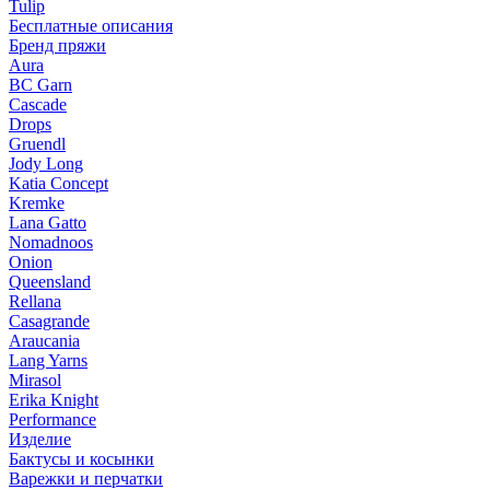
Tulip
Бесплатные описания
Бренд пряжи
Aura
BC Garn
Cascade
Drops
Gruendl
Jody Long
Katia Concept
Kremke
Lana Gatto
Nomadnoos
Onion
Queensland
Rellana
Casagrande
Araucania
Lang Yarns
Mirasol
Erika Knight
Performance
Изделие
Бактусы и косынки
Варежки и перчатки