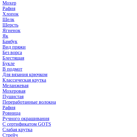
Мохер
Рафия
Хлопок
Шелк
Шерсть
Ягненок
Як
Бамбук
Вид пряжи
Без ворса
Блестящая
Букле
В подмот
Для вязания крючком
Классическая крутка
Меланжевая
Мохеровая
Пушистая
Переработанные волокна
Рафия
Ровница
Ручного окрашивания
С сертификатом GOTS
Слабая крутка
Стрейч