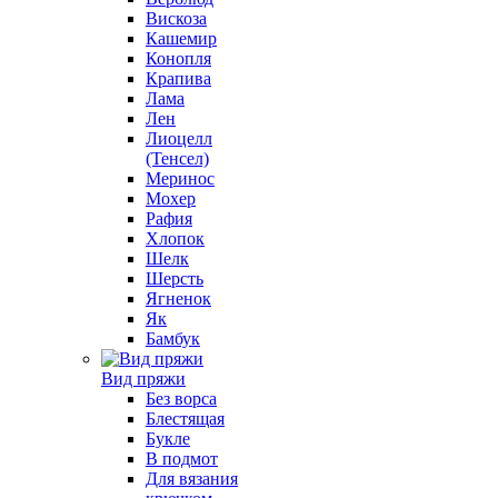
Вискоза
Кашемир
Конопля
Крапива
Лама
Лен
Лиоцелл
(Тенсел)
Меринос
Мохер
Рафия
Хлопок
Шелк
Шерсть
Ягненок
Як
Бамбук
Вид пряжи
Без ворса
Блестящая
Букле
В подмот
Для вязания