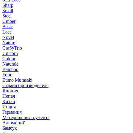
Sharp
Small
Steel
Umber
Basic
Lace
Novel
Nature
CraSyTrio
Unicorn
Colour
Naturale
Bamboo
Forte
Etimo Murasaki
Страна производителя
Япония
Непал
Китай
Индия
Германия
Материал инструмента
Алюминий
Бамбук