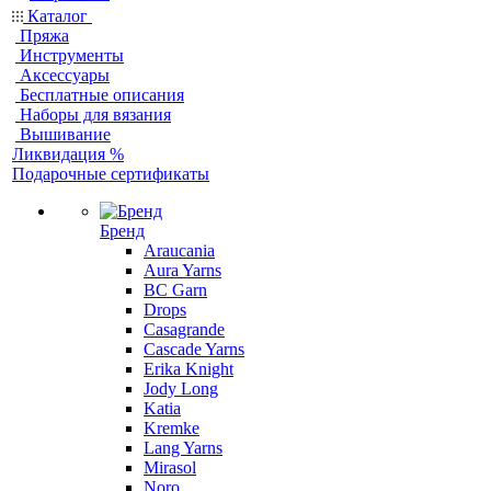
Каталог
Пряжа
Инструменты
Аксессуары
Бесплатные описания
Наборы для вязания
Вышивание
Ликвидация %
Подарочные сертификаты
Бренд
Araucania
Aura Yarns
BC Garn
Drops
Casagrande
Cascade Yarns
Erika Knight
Jody Long
Katia
Kremke
Lang Yarns
Mirasol
Noro