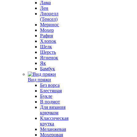
Лама
Лен
Лиоцелл
(Тенсел)
Меринос
Мохер
Рафия
Хлопок
Шелк
Шерсть
Ягненок
Як
Бамбук
Вид пряжи
Без ворса
Блестящая
Букле
В подмот
Для вязания
крючком
Классическая
крутка
Меланжевая
Мохеровая