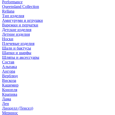
Performance
Queensland Collection
Rellana
Тип изделия
Амигуруми и игрушки
Варежки и перчатки
Детские изделия
Летние изделия
Носки
Плечевые изделия
Шали и бактусы
Шапки и шарфы
Шляпы и аксессуары
Состав
Альпака
Ангора
Верблюд
Вискоза
Кашемир
Конопля
Крапива
Лама
Лен
Лиоцелл (Тенсел)
Меринос