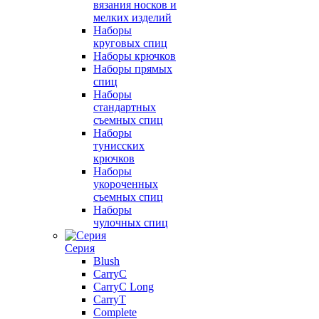
вязания носков и
мелких изделий
Наборы
круговых спиц
Наборы крючков
Наборы прямых
спиц
Наборы
стандартных
съемных спиц
Наборы
тунисских
крючков
Наборы
укороченных
съемных спиц
Наборы
чулочных спиц
Серия
Blush
CarryC
CarryC Long
CarryT
Complete