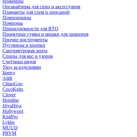
Ножницы
Органайзеры для спиц и аксессуаров
Планшеты для схем и описаний
Помпонницы
Помпоны
Принадлежности для ВТО
Проектные сумки и мешки для хранения
Прочие инструменты
Пуговицы и кнопки
Сантиметровая лента
Спицы для кос и узоров
Счетчики рядов
Уход за изделиями
Бренд
Addi
ChiaoGoo
CocoKnits
Clover
Hemline
HiyaHiya
Hollywool
KnitPro
Lykke
MUUD
PRYM