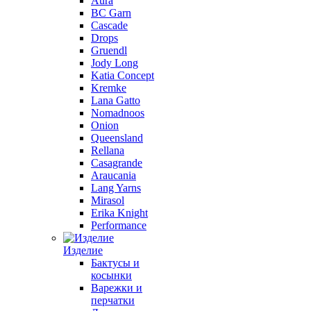
Aura
BC Garn
Cascade
Drops
Gruendl
Jody Long
Katia Concept
Kremke
Lana Gatto
Nomadnoos
Onion
Queensland
Rellana
Casagrande
Araucania
Lang Yarns
Mirasol
Erika Knight
Performance
Изделие
Бактусы и
косынки
Варежки и
перчатки