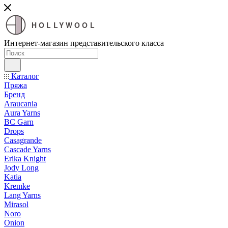
HOLLYWOOL
Интернет-магазин представительского класса
Каталог
Пряжа
Бренд
Araucania
Aura Yarns
BC Garn
Drops
Casagrande
Cascade Yarns
Erika Knight
Jody Long
Katia
Kremke
Lang Yarns
Mirasol
Noro
Onion