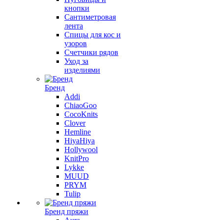
кнопки
Сантиметровая
лента
Спицы для кос и
узоров
Счетчики рядов
Уход за
изделиями
Бренд
Addi
ChiaoGoo
CocoKnits
Clover
Hemline
HiyaHiya
Hollywool
KnitPro
Lykke
MUUD
PRYM
Tulip
Бренд пряжи