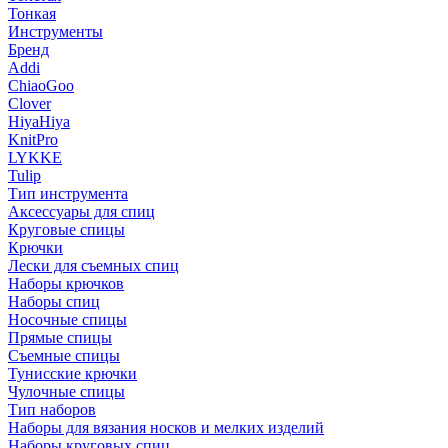
Тонкая
Инструменты
Бренд
Addi
ChiaoGoo
Clover
HiyaHiya
KnitPro
LYKKE
Tulip
Тип инструмента
Аксессуары для спиц
Круговые спицы
Крючки
Лески для съемных спиц
Наборы крючков
Наборы спиц
Носочные спицы
Прямые спицы
Съемные спицы
Тунисские крючки
Чулочные спицы
Тип наборов
Наборы для вязания носков и мелких изделий
Наборы круговых спиц