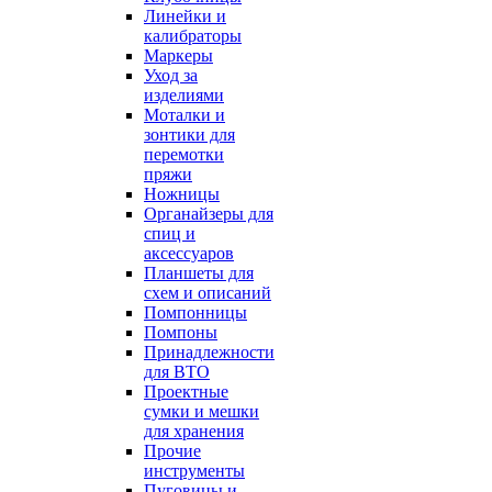
Линейки и
калибраторы
Маркеры
Уход за
изделиями
Моталки и
зонтики для
перемотки
пряжи
Ножницы
Органайзеры для
спиц и
аксессуаров
Планшеты для
схем и описаний
Помпонницы
Помпоны
Принадлежности
для ВТО
Проектные
сумки и мешки
для хранения
Прочие
инструменты
Пуговицы и