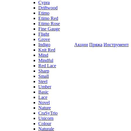
Cypra
Driftwood
Etimo
Etimo Red
Etimo Rose
Fine Gauge
Flight
Grove
Indigo
Акции
Пряжа
Инструмент
Knit Red
Mind
Mindful
Red Lace
Sharp
Small
Steel
Umber
Basic
Lace
Novel
Nature
CraSyTrio
Unicorn
Colour
Naturale