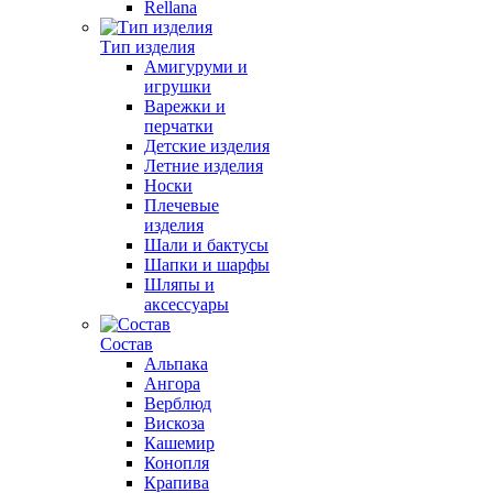
Rellana
Тип изделия
Амигуруми и
игрушки
Варежки и
перчатки
Детские изделия
Летние изделия
Носки
Плечевые
изделия
Шали и бактусы
Шапки и шарфы
Шляпы и
аксессуары
Состав
Альпака
Ангора
Верблюд
Вискоза
Кашемир
Конопля
Крапива