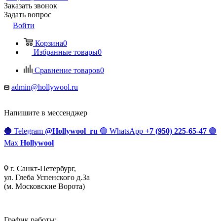
Заказать звонок
Задать вопрос
Войти
Корзина
0
Избранные товары
0
Сравнение товаров
0
admin@hollywool.ru
Напишите в мессенджер
🔵
Telegram
@Hollywool_ru
🟢
WhatsApp
+7 (950) 225-65-47
🟣
Max
Hollywool
г. Санкт-Петербург,
ул. Глеба Успенского д.3а
(м. Московские Ворота)
График работы: