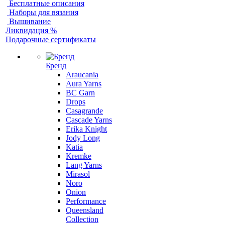
Бесплатные описания
Наборы для вязания
Вышивание
Ликвидация %
Подарочные сертификаты
Бренд
Araucania
Aura Yarns
BC Garn
Drops
Casagrande
Cascade Yarns
Erika Knight
Jody Long
Katia
Kremke
Lang Yarns
Mirasol
Noro
Onion
Performance
Queensland
Collection