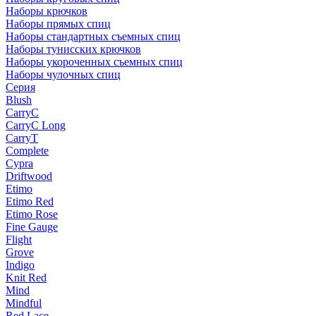
Наборы крючков
Наборы прямых спиц
Наборы стандартных съемных спиц
Наборы тунисских крючков
Наборы укороченных съемных спиц
Наборы чулочных спиц
Серия
Blush
CarryC
CarryC Long
CarryT
Complete
Cypra
Driftwood
Etimo
Etimo Red
Etimo Rose
Fine Gauge
Flight
Grove
Indigo
Knit Red
Mind
Mindful
Red Lace