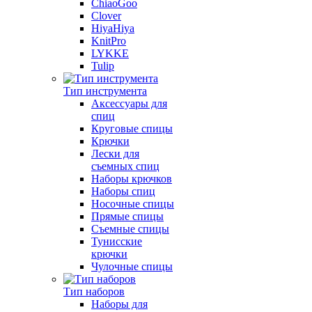
ChiaoGoo
Clover
HiyaHiya
KnitPro
LYKKE
Tulip
Тип инструмента
Аксессуары для
спиц
Круговые спицы
Крючки
Лески для
съемных спиц
Наборы крючков
Наборы спиц
Носочные спицы
Прямые спицы
Съемные спицы
Тунисские
крючки
Чулочные спицы
Тип наборов
Наборы для