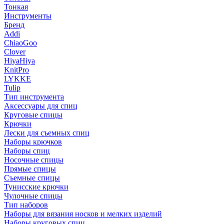
Тонкая
Инструменты
Бренд
Addi
ChiaoGoo
Clover
HiyaHiya
KnitPro
LYKKE
Tulip
Тип инструмента
Аксессуары для спиц
Круговые спицы
Крючки
Лески для съемных спиц
Наборы крючков
Наборы спиц
Носочные спицы
Прямые спицы
Съемные спицы
Тунисские крючки
Чулочные спицы
Тип наборов
Наборы для вязания носков и мелких изделий
Наборы круговых спиц