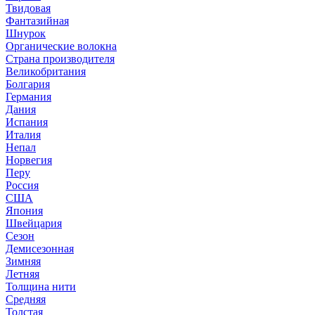
Твидовая
Фантазийная
Шнурок
Органические волокна
Страна производителя
Великобритания
Болгария
Германия
Дания
Испания
Италия
Непал
Норвегия
Перу
Россия
США
Япония
Швейцария
Сезон
Демисезонная
Зимняя
Летняя
Толщина нити
Средняя
Толстая