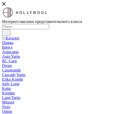
HOLLYWOOL
Интернет-магазин представительского класса
Каталог
Пряжа
Бренд
Araucania
Aura Yarns
BC Garn
Drops
Casagrande
Cascade Yarns
Erika Knight
Jody Long
Katia
Kremke
Lang Yarns
Mirasol
Noro
Onion