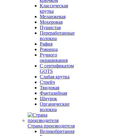
крючком
Классическая
крутка
Меланжевая
Мохеровая
Пушистая
Переработанные
волокна
Рафия
Ровница
Ручного
окрашивания
С сертификатом
GOTS
Слабая крутка
Стрейч
Твидовая
Фантазийная
Шнурок
Органические
волокна
Страна производителя
Великобритания