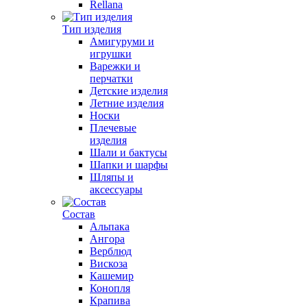
Rellana
Тип изделия
Амигуруми и
игрушки
Варежки и
перчатки
Детские изделия
Летние изделия
Носки
Плечевые
изделия
Шали и бактусы
Шапки и шарфы
Шляпы и
аксессуары
Состав
Альпака
Ангора
Верблюд
Вискоза
Кашемир
Конопля
Крапива