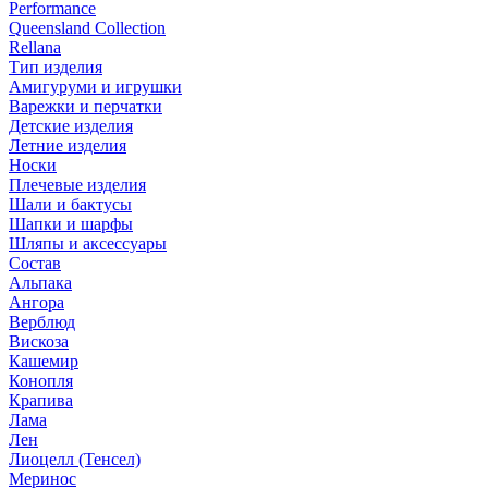
Performance
Queensland Collection
Rellana
Тип изделия
Амигуруми и игрушки
Варежки и перчатки
Детские изделия
Летние изделия
Носки
Плечевые изделия
Шали и бактусы
Шапки и шарфы
Шляпы и аксессуары
Состав
Альпака
Ангора
Верблюд
Вискоза
Кашемир
Конопля
Крапива
Лама
Лен
Лиоцелл (Тенсел)
Меринос