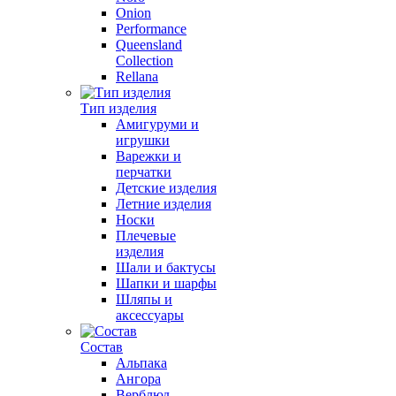
Onion
Performance
Queensland
Collection
Rellana
Тип изделия
Амигуруми и
игрушки
Варежки и
перчатки
Детские изделия
Летние изделия
Носки
Плечевые
изделия
Шали и бактусы
Шапки и шарфы
Шляпы и
аксессуары
Состав
Альпака
Ангора
Верблюд