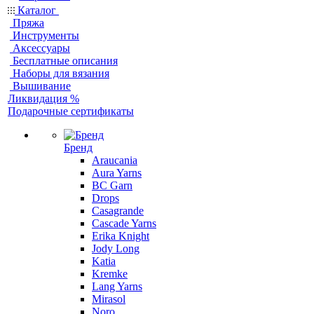
Каталог
Пряжа
Инструменты
Аксессуары
Бесплатные описания
Наборы для вязания
Вышивание
Ликвидация %
Подарочные сертификаты
Бренд
Araucania
Aura Yarns
BC Garn
Drops
Casagrande
Cascade Yarns
Erika Knight
Jody Long
Katia
Kremke
Lang Yarns
Mirasol
Noro