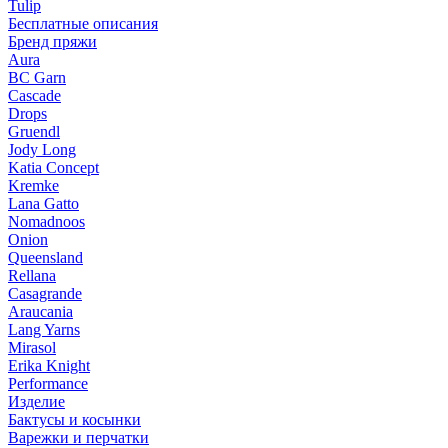
Tulip
Бесплатные описания
Бренд пряжи
Aura
BC Garn
Cascade
Drops
Gruendl
Jody Long
Katia Concept
Kremke
Lana Gatto
Nomadnoos
Onion
Queensland
Rellana
Casagrande
Araucania
Lang Yarns
Mirasol
Erika Knight
Performance
Изделие
Бактусы и косынки
Варежки и перчатки