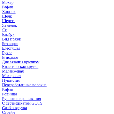
Мохер
Рафия
Хлопок
Шелк
Шерсть
Ягненок
Як
Бамбук
Вид пряжи
Без ворса
Блестящая
Букле
В подмот
Для вязания крючком
Классическая крутка
Меланжевая
Мохеровая
Пушистая
Переработанные волокна
Рафия
Ровница
Ручного окрашивания
С сертификатом GOTS
Слабая крутка
Стрейч