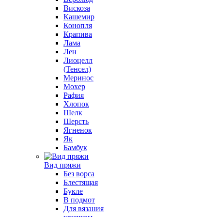
Вискоза
Кашемир
Конопля
Крапива
Лама
Лен
Лиоцелл
(Тенсел)
Меринос
Мохер
Рафия
Хлопок
Шелк
Шерсть
Ягненок
Як
Бамбук
Вид пряжи
Без ворса
Блестящая
Букле
В подмот
Для вязания