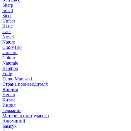
Sharp
Small
Steel
Umber
Basic
Lace
Novel
Nature
CraSyTrio
Unicorn
Colour
Naturale
Bamboo
Forte
Etimo Murasaki
Страна производителя
Япония
Непал
Китай
Индия
Германия
Материал инструмента
Алюминий
Бамбук