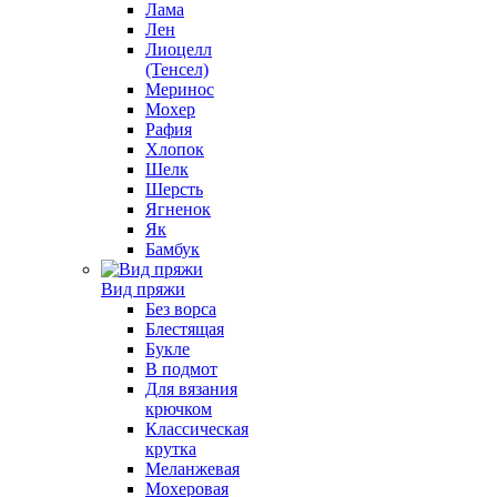
Лама
Лен
Лиоцелл
(Тенсел)
Меринос
Мохер
Рафия
Хлопок
Шелк
Шерсть
Ягненок
Як
Бамбук
Вид пряжи
Без ворса
Блестящая
Букле
В подмот
Для вязания
крючком
Классическая
крутка
Меланжевая
Мохеровая