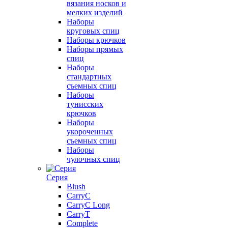
вязания носков и
мелких изделий
Наборы
круговых спиц
Наборы крючков
Наборы прямых
спиц
Наборы
стандартных
съемных спиц
Наборы
тунисских
крючков
Наборы
укороченных
съемных спиц
Наборы
чулочных спиц
Серия
Blush
CarryC
CarryC Long
CarryT
Complete