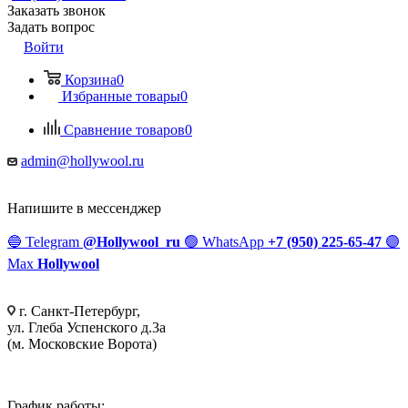
Заказать звонок
Задать вопрос
Войти
Корзина
0
Избранные товары
0
Сравнение товаров
0
admin@hollywool.ru
Напишите в мессенджер
🔵
Telegram
@Hollywool_ru
🟢
WhatsApp
+7 (950) 225-65-47
🟣
Max
Hollywool
г. Санкт-Петербург,
ул. Глеба Успенского д.3а
(м. Московские Ворота)
График работы: