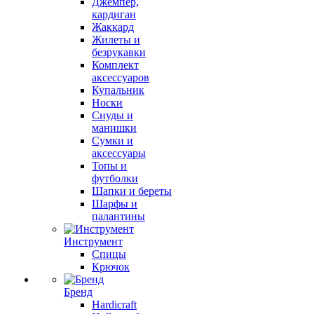
Джемпер,
кардиган
Жаккард
Жилеты и
безрукавки
Комплект
аксессуаров
Купальник
Носки
Снуды и
манишки
Сумки и
аксессуары
Топы и
футболки
Шапки и береты
Шарфы и
палантины
Инструмент
Спицы
Крючок
Бренд
Hardicraft