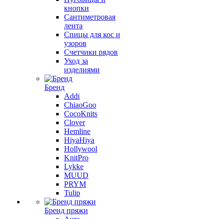
кнопки
Сантиметровая
лента
Спицы для кос и
узоров
Счетчики рядов
Уход за
изделиями
Бренд
Addi
ChiaoGoo
CocoKnits
Clover
Hemline
HiyaHiya
Hollywool
KnitPro
Lykke
MUUD
PRYM
Tulip
Бренд пряжи