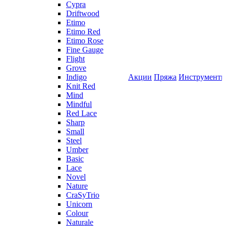
Cypra
Driftwood
Etimo
Etimo Red
Etimo Rose
Fine Gauge
Flight
Grove
Indigo
Акции
Пряжа
Инструмент
Knit Red
Mind
Mindful
Red Lace
Sharp
Small
Steel
Umber
Basic
Lace
Novel
Nature
CraSyTrio
Unicorn
Colour
Naturale