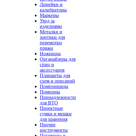
Линейки и
калибраторы
Маркеры
Уход за
изделиями
Моталки и
зонтики для
перемотки
пряжи
Ножницы
Органайзеры для
спиц и
аксессуаров
Планшеты для
схем и описаний
Помпонницы
Помпоны
Принадлежности
для ВТО
Проектные
сумки и мешки
для хранения
Прочие
инструменты
Пуговицы и