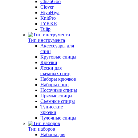
ChiaoGoo
Clover
HiyaHiya
KnitPro
LYKKE
Tulip
Тип инструмента
Аксессуары для
спиц
Круговые спицы
Крючки
Лески для
съемных спиц
Наборы крючков
Наборы спиц
Носочные спицы
Прямые спицы
Съемные спицы
Тунисские
крючки
Чулочные спицы
Тип наборов
Наборы для