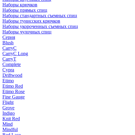
Наборы крючков
Наборы прямых спиц
Наборы стандартных съемных спиц
Наборы тунисских крючков
Наборы укороченных съемных спиц
Наборы чулочных спиц
Серия
Blush
CarryC
CarryC Long
CarryT
Complete
Cypra
Driftwood
Etimo
Etimo Red
Etimo Rose
Fine Gauge
Flight
Grove
Indigo
Knit Red
Mind
Mindful
Red Lace