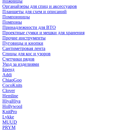
Ножницы
Органайзеры для спиц и аксессуаров
Планшеты для схем и описаний
Помпонницы
Помпоны
Принадлежности для ВТО
Проектные сумки и мешки для хранения
Прочие инструменты
Пуговицы и кнопки
Сантиметровая лента
Спицы для кос и узоров
Счетчики рядов
Уход за изделиями
Бренд
Addi
ChiaoGoo
CocoKnits
Clover
Hemline
HiyaHiya
Hollywool
KnitPro
Lykke
MUUD
PRYM