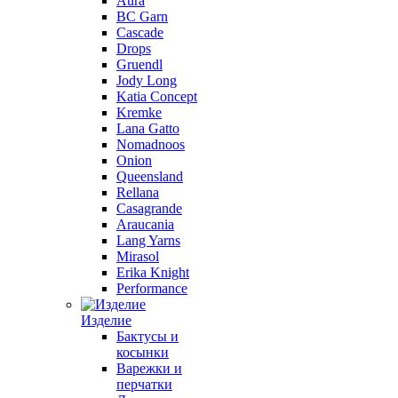
Aura
BC Garn
Cascade
Drops
Gruendl
Jody Long
Katia Concept
Kremke
Lana Gatto
Nomadnoos
Onion
Queensland
Rellana
Casagrande
Araucania
Lang Yarns
Mirasol
Erika Knight
Performance
Изделие
Бактусы и
косынки
Варежки и
перчатки