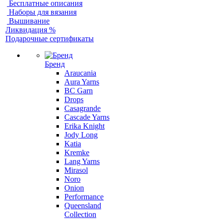
Бесплатные описания
Наборы для вязания
Вышивание
Ликвидация %
Подарочные сертификаты
Бренд
Araucania
Aura Yarns
BC Garn
Drops
Casagrande
Cascade Yarns
Erika Knight
Jody Long
Katia
Kremke
Lang Yarns
Mirasol
Noro
Onion
Performance
Queensland
Collection