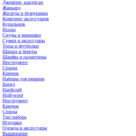
Джемпер, кардиган
Жаккард
Жилеты и безрукавки
Комплект аксессуаров
Купальник
Носки
Снуды и манишки
Сумки и аксессуары
Топы и футболки
Шапки и береты
Шарфы и палантины
Инструмент
Спицы
Крючок
Наборы для вязания
Бренд
Hardicraft
Hollywool
Инструмент
Крючок
Спицы
Тип набора
Игрушки
Одежда и аксессуары
Вышивание