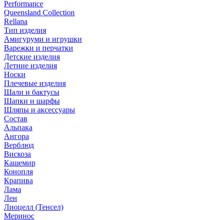
Performance
Queensland Collection
Rellana
Тип изделия
Амигуруми и игрушки
Варежки и перчатки
Детские изделия
Летние изделия
Носки
Плечевые изделия
Шали и бактусы
Шапки и шарфы
Шляпы и аксессуары
Состав
Альпака
Ангора
Верблюд
Вискоза
Кашемир
Конопля
Крапива
Лама
Лен
Лиоцелл (Тенсел)
Меринос