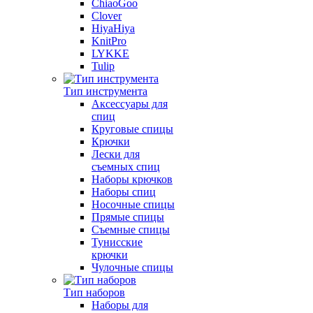
ChiaoGoo
Clover
HiyaHiya
KnitPro
LYKKE
Tulip
Тип инструмента
Аксессуары для
спиц
Круговые спицы
Крючки
Лески для
съемных спиц
Наборы крючков
Наборы спиц
Носочные спицы
Прямые спицы
Съемные спицы
Тунисские
крючки
Чулочные спицы
Тип наборов
Наборы для