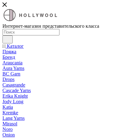
HOLLYWOOL
Интернет-магазин представительского класса
Каталог
Пряжа
Бренд
Araucania
Aura Yarns
BC Garn
Drops
Casagrande
Cascade Yarns
Erika Knight
Jody Long
Katia
Kremke
Lang Yarns
Mirasol
Noro
Onion