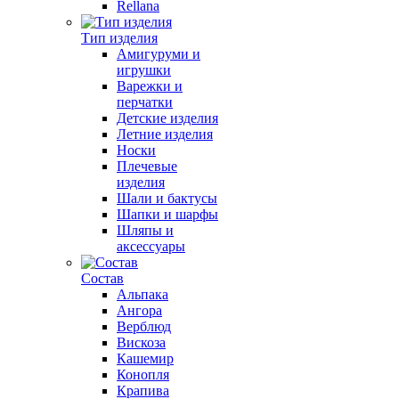
Rellana
Тип изделия
Амигуруми и
игрушки
Варежки и
перчатки
Детские изделия
Летние изделия
Носки
Плечевые
изделия
Шали и бактусы
Шапки и шарфы
Шляпы и
аксессуары
Состав
Альпака
Ангора
Верблюд
Вискоза
Кашемир
Конопля
Крапива