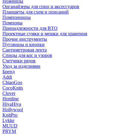
Ножницы
Органайзеры для спиц и аксессуаров
Планшеты для схем и описаний
Помпонницы
Помпоны
Принадлежности для ВТО
Проектные сумки и мешки для хранения
Прочие инструменты
Пуговицы и кнопки
Сантиметровая лента
Спицы для кос и узоров
Счетчики рядов
Уход за изделиями
Бренд
Addi
ChiaoGoo
CocoKnits
Clover
Hemline
HiyaHiya
Hollywool
KnitPro
Lykke
MUUD
PRYM