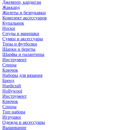
Джемпер, кардиган
Жаккард
Жилеты и безрукавки
Комплект аксессуаров
Купальник
Носки
Снуды и манишки
Сумки и аксессуары
Топы и футболки
Шапки и береты
Шарфы и палантины
Инструмент
Спицы
Крючок
Наборы для вязания
Бренд
Hardicraft
Hollywool
Инструмент
Крючок
Спицы
Тип набора
Игрушки
Одежда и аксессуары
Вышивание