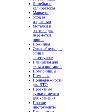
Линейки и
калибраторы
Маркеры
Уход за
изделиями
Моталки и
зонтики для
перемотки
пряжи
Ножницы
Органайзеры для
спиц и
аксессуаров
Планшеты для
схем и описаний
Помпонницы
Помпоны
Принадлежности
для ВТО
Проектные
сумки и мешки
для хранения
Прочие
инструменты
Пуговицы и