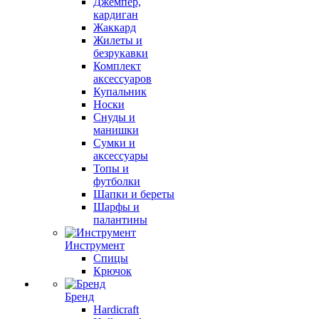
Джемпер,
кардиган
Жаккард
Жилеты и
безрукавки
Комплект
аксессуаров
Купальник
Носки
Снуды и
манишки
Сумки и
аксессуары
Топы и
футболки
Шапки и береты
Шарфы и
палантины
Инструмент
Спицы
Крючок
Бренд
Hardicraft