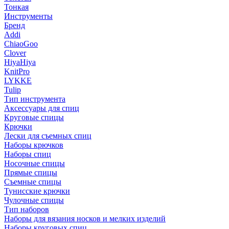
Тонкая
Инструменты
Бренд
Addi
ChiaoGoo
Clover
HiyaHiya
KnitPro
LYKKE
Tulip
Тип инструмента
Аксессуары для спиц
Круговые спицы
Крючки
Лески для съемных спиц
Наборы крючков
Наборы спиц
Носочные спицы
Прямые спицы
Съемные спицы
Тунисские крючки
Чулочные спицы
Тип наборов
Наборы для вязания носков и мелких изделий
Наборы круговых спиц