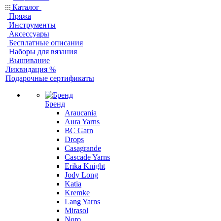
Каталог
Пряжа
Инструменты
Аксессуары
Бесплатные описания
Наборы для вязания
Вышивание
Ликвидация %
Подарочные сертификаты
Бренд
Araucania
Aura Yarns
BC Garn
Drops
Casagrande
Cascade Yarns
Erika Knight
Jody Long
Katia
Kremke
Lang Yarns
Mirasol
Noro