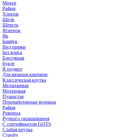
Мохер
Рафия
Хлопок
Шелк
Шерсть
Ягненок
Як
Бамбук
Вид пряжи
Без ворса
Блестящая
Букле
В подмот
Для вязания крючком
Классическая крутка
Меланжевая
Мохеровая
Пушистая
Переработанные волокна
Рафия
Ровница
Ручного окрашивания
С сертификатом GOTS
Слабая крутка
Стрейч