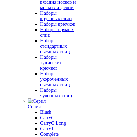
вязания носков и
мелких изделий
Наборы
круговых спиц
Наборы крючков
Наборы прямых
спиц
Наборы
стандартных
съемных спиц
Наборы
тунисских
крючков
Наборы
укороченных
съемных спиц
Наборы
чулочных спиц
Серия
Blush
CarryC
CarryC Long
CarryT
Complete