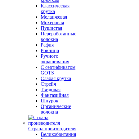
крючком
Классическая
крутка
Меланжевая
Мохеровая
Пушистая
Переработанные
волокна
Рафия
Ровница
Ручного
окрашивания
С сертификатом
GOTS
Слабая крутка
Стрейч
Твидовая
Фантазийная
Шнурок
Органические
волокна
Страна производителя
Великобритания