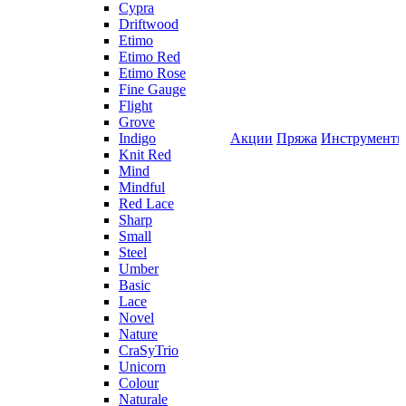
Cypra
Driftwood
Etimo
Etimo Red
Etimo Rose
Fine Gauge
Flight
Grove
Indigo
Акции
Пряжа
Инструмент
Knit Red
Mind
Mindful
Red Lace
Sharp
Small
Steel
Umber
Basic
Lace
Novel
Nature
CraSyTrio
Unicorn
Colour
Naturale