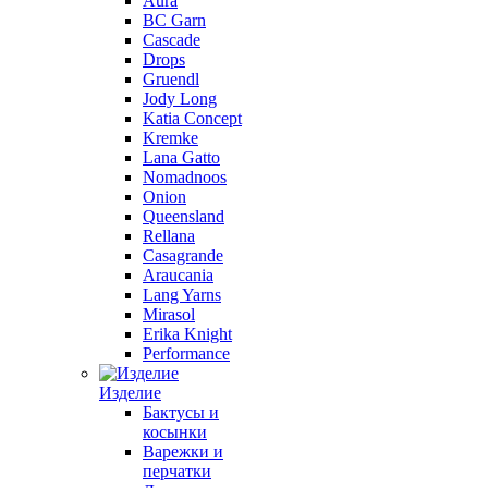
Aura
BC Garn
Cascade
Drops
Gruendl
Jody Long
Katia Concept
Kremke
Lana Gatto
Nomadnoos
Onion
Queensland
Rellana
Casagrande
Araucania
Lang Yarns
Mirasol
Erika Knight
Performance
Изделие
Бактусы и
косынки
Варежки и
перчатки