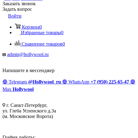
Заказать звонок
Задать вопрос
Войти
Корзина
0
Избранные товары
0
Сравнение товаров
0
admin@hollywool.ru
Напишите в мессенджер
🔵
Telegram
@Hollywool_ru
🟢
WhatsApp
+7 (950) 225-65-47
🟣
Max
Hollywool
г. Санкт-Петербург,
ул. Глеба Успенского д.3а
(м. Московские Ворота)
График работы: