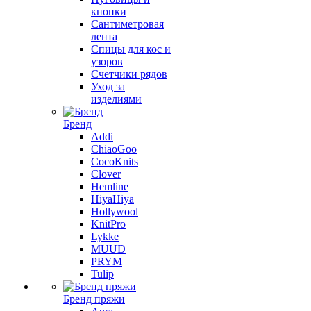
кнопки
Сантиметровая
лента
Спицы для кос и
узоров
Счетчики рядов
Уход за
изделиями
Бренд
Addi
ChiaoGoo
CocoKnits
Clover
Hemline
HiyaHiya
Hollywool
KnitPro
Lykke
MUUD
PRYM
Tulip
Бренд пряжи