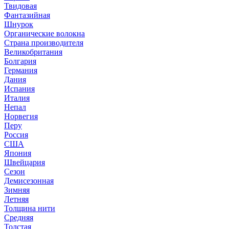
Твидовая
Фантазийная
Шнурок
Органические волокна
Страна производителя
Великобритания
Болгария
Германия
Дания
Испания
Италия
Непал
Норвегия
Перу
Россия
США
Япония
Швейцария
Сезон
Демисезонная
Зимняя
Летняя
Толщина нити
Средняя
Толстая