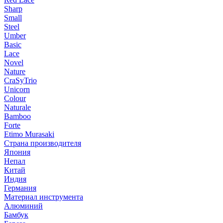
Sharp
Small
Steel
Umber
Basic
Lace
Novel
Nature
CraSyTrio
Unicorn
Colour
Naturale
Bamboo
Forte
Etimo Murasaki
Страна производителя
Япония
Непал
Китай
Индия
Германия
Материал инструмента
Алюминий
Бамбук