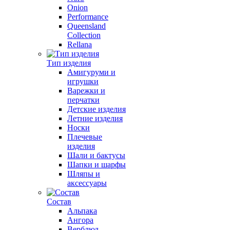
Onion
Performance
Queensland
Collection
Rellana
Тип изделия
Амигуруми и
игрушки
Варежки и
перчатки
Детские изделия
Летние изделия
Носки
Плечевые
изделия
Шали и бактусы
Шапки и шарфы
Шляпы и
аксессуары
Состав
Альпака
Ангора
Верблюд