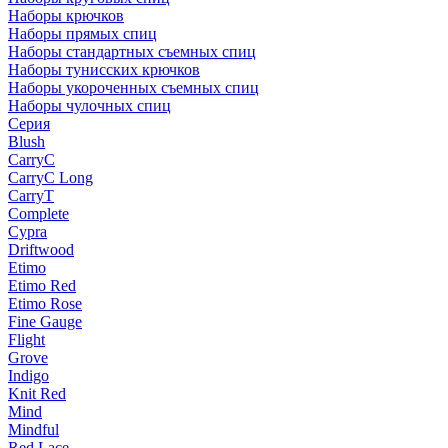
Наборы крючков
Наборы прямых спиц
Наборы стандартных съемных спиц
Наборы тунисских крючков
Наборы укороченных съемных спиц
Наборы чулочных спиц
Серия
Blush
CarryC
CarryC Long
CarryT
Complete
Cypra
Driftwood
Etimo
Etimo Red
Etimo Rose
Fine Gauge
Flight
Grove
Indigo
Knit Red
Mind
Mindful
Red Lace