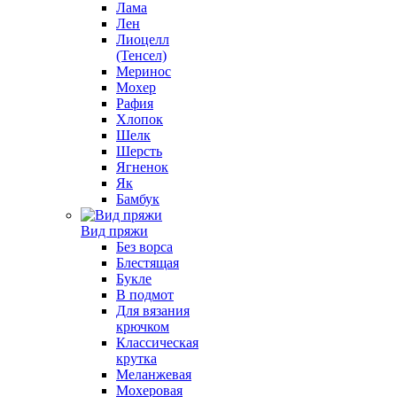
Лама
Лен
Лиоцелл
(Тенсел)
Меринос
Мохер
Рафия
Хлопок
Шелк
Шерсть
Ягненок
Як
Бамбук
Вид пряжи
Без ворса
Блестящая
Букле
В подмот
Для вязания
крючком
Классическая
крутка
Меланжевая
Мохеровая