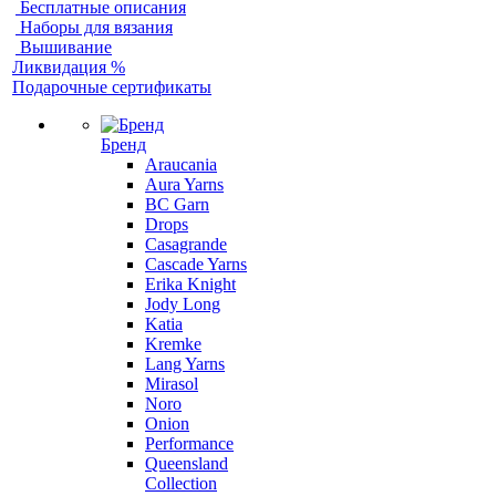
Бесплатные описания
Наборы для вязания
Вышивание
Ликвидация %
Подарочные сертификаты
Бренд
Araucania
Aura Yarns
BC Garn
Drops
Casagrande
Cascade Yarns
Erika Knight
Jody Long
Katia
Kremke
Lang Yarns
Mirasol
Noro
Onion
Performance
Queensland
Collection