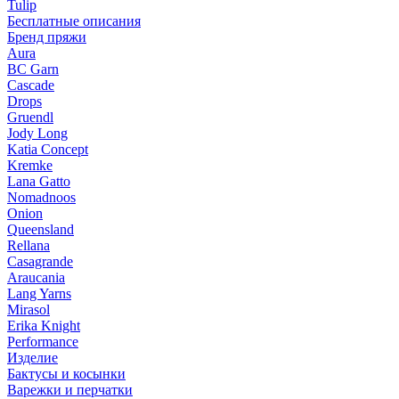
Tulip
Бесплатные описания
Бренд пряжи
Aura
BC Garn
Cascade
Drops
Gruendl
Jody Long
Katia Concept
Kremke
Lana Gatto
Nomadnoos
Onion
Queensland
Rellana
Casagrande
Araucania
Lang Yarns
Mirasol
Erika Knight
Performance
Изделие
Бактусы и косынки
Варежки и перчатки