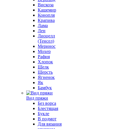
Вискоза
Кашемир
Конопля
Крапива
Лама
Лен
Лиоцелл
(Тенсел)
Меринос
Мохер
Рафия
Хлопок
Шелк
Шерсть
Ягненок
Як
Бамбук
Вид пряжи
Без ворса
Блестящая
Букле
В подмот
Для вязания