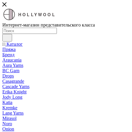
HOLLYWOOL
Интернет-магазин представительского класса
Каталог
Пряжа
Бренд
Araucania
Aura Yarns
BC Garn
Drops
Casagrande
Cascade Yarns
Erika Knight
Jody Long
Katia
Kremke
Lang Yarns
Mirasol
Noro
Onion