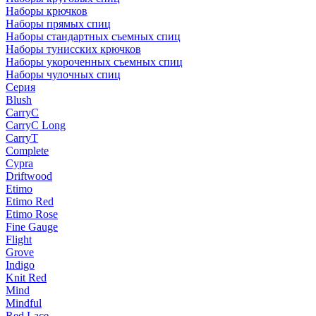
Наборы крючков
Наборы прямых спиц
Наборы стандартных съемных спиц
Наборы тунисских крючков
Наборы укороченных съемных спиц
Наборы чулочных спиц
Серия
Blush
CarryC
CarryC Long
CarryT
Complete
Cypra
Driftwood
Etimo
Etimo Red
Etimo Rose
Fine Gauge
Flight
Grove
Indigo
Knit Red
Mind
Mindful
Red Lace