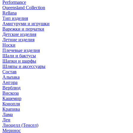
Performance
Queensland Collection
Rellana
Тип изделия
Амигуруми и игрушки
Варежки и перчатки
Детские изделия
Летние изделия
Носки
Плечевые изделия
Шали и бактусы
Шапки и шарфы
Шляпы и аксессуары
Состав
Альпака
Ангора
Верблюд
Вискоза
Кашемир
Конопля
Крапива
Лама
Лен
Лиоцелл (Тенсел)
Меринос