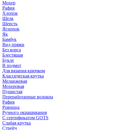
Мохер
Рафия
Хлопок
Шелк
Шерсть
Ягненок
Як
Бамбук
Вид пряжи
Без ворса
Блестящая
Букле
В подмот
Для вязания крючком
Классическая крутка
Меланжевая
Мохеровая
Пушистая
Переработанные волокна
Рафия
Ровница
Ручного окрашивания
С сертификатом GOTS
Слабая крутка
Стрейч