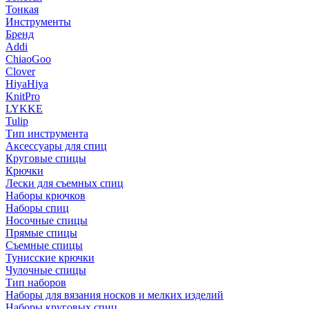
Тонкая
Инструменты
Бренд
Addi
ChiaoGoo
Clover
HiyaHiya
KnitPro
LYKKE
Tulip
Тип инструмента
Аксессуары для спиц
Круговые спицы
Крючки
Лески для съемных спиц
Наборы крючков
Наборы спиц
Носочные спицы
Прямые спицы
Съемные спицы
Тунисские крючки
Чулочные спицы
Тип наборов
Наборы для вязания носков и мелких изделий
Наборы круговых спиц