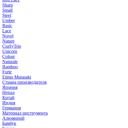
Sharp
Small
Steel
Umber
Basic
Lace
Novel
Nature
CraSyTrio
Unicorn
Colour
Naturale
Bamboo
Forte
Etimo Murasaki
Страна производителя
Япония
Непал
Китай
Индия
Германия
Материал инструмента
Алюминий
Бамбук