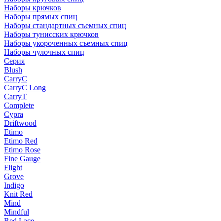
Наборы крючков
Наборы прямых спиц
Наборы стандартных съемных спиц
Наборы тунисских крючков
Наборы укороченных съемных спиц
Наборы чулочных спиц
Серия
Blush
CarryC
CarryC Long
CarryT
Complete
Cypra
Driftwood
Etimo
Etimo Red
Etimo Rose
Fine Gauge
Flight
Grove
Indigo
Knit Red
Mind
Mindful
Red Lace