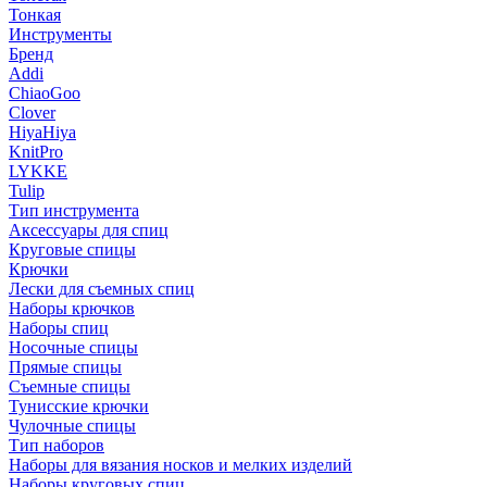
Тонкая
Инструменты
Бренд
Addi
ChiaoGoo
Clover
HiyaHiya
KnitPro
LYKKE
Tulip
Тип инструмента
Аксессуары для спиц
Круговые спицы
Крючки
Лески для съемных спиц
Наборы крючков
Наборы спиц
Носочные спицы
Прямые спицы
Съемные спицы
Тунисские крючки
Чулочные спицы
Тип наборов
Наборы для вязания носков и мелких изделий
Наборы круговых спиц