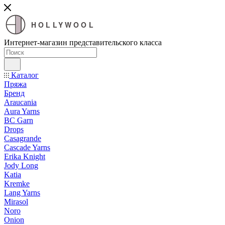
HOLLYWOOL
Интернет-магазин представительского класса
Каталог
Пряжа
Бренд
Araucania
Aura Yarns
BC Garn
Drops
Casagrande
Cascade Yarns
Erika Knight
Jody Long
Katia
Kremke
Lang Yarns
Mirasol
Noro
Onion