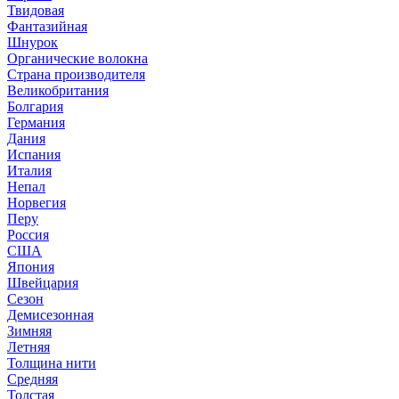
Твидовая
Фантазийная
Шнурок
Органические волокна
Страна производителя
Великобритания
Болгария
Германия
Дания
Испания
Италия
Непал
Норвегия
Перу
Россия
США
Япония
Швейцария
Сезон
Демисезонная
Зимняя
Летняя
Толщина нити
Средняя
Толстая