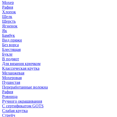
Мохер
Рафия
Хлопок
Шелк
Шерсть
Ягненок
Як
Бамбук
Вид пряжи
Без ворса
Блестящая
Букле
В подмот
Для вязания крючком
Классическая крутка
Меланжевая
Мохеровая
Пушистая
Переработанные волокна
Рафия
Ровница
Ручного окрашивания
С сертификатом GOTS
Слабая крутка
Стрейч