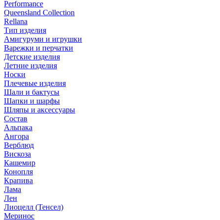
Performance
Queensland Collection
Rellana
Тип изделия
Амигуруми и игрушки
Варежки и перчатки
Детские изделия
Летние изделия
Носки
Плечевые изделия
Шали и бактусы
Шапки и шарфы
Шляпы и аксессуары
Состав
Альпака
Ангора
Верблюд
Вискоза
Кашемир
Конопля
Крапива
Лама
Лен
Лиоцелл (Тенсел)
Меринос