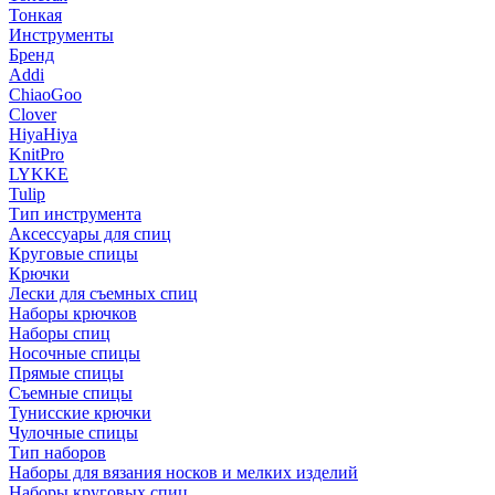
Тонкая
Инструменты
Бренд
Addi
ChiaoGoo
Clover
HiyaHiya
KnitPro
LYKKE
Tulip
Тип инструмента
Аксессуары для спиц
Круговые спицы
Крючки
Лески для съемных спиц
Наборы крючков
Наборы спиц
Носочные спицы
Прямые спицы
Съемные спицы
Тунисские крючки
Чулочные спицы
Тип наборов
Наборы для вязания носков и мелких изделий
Наборы круговых спиц