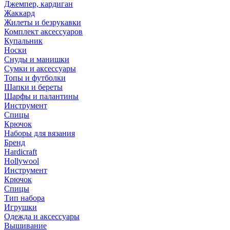
Джемпер, кардиган
Жаккард
Жилеты и безрукавки
Комплект аксессуаров
Купальник
Носки
Снуды и манишки
Сумки и аксессуары
Топы и футболки
Шапки и береты
Шарфы и палантины
Инструмент
Спицы
Крючок
Наборы для вязания
Бренд
Hardicraft
Hollywool
Инструмент
Крючок
Спицы
Тип набора
Игрушки
Одежда и аксессуары
Вышивание