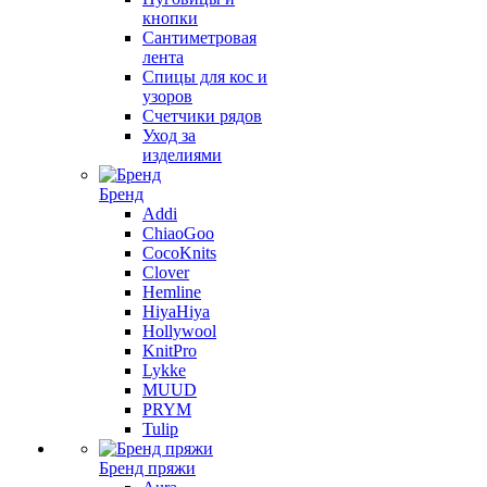
кнопки
Сантиметровая
лента
Спицы для кос и
узоров
Счетчики рядов
Уход за
изделиями
Бренд
Addi
ChiaoGoo
CocoKnits
Clover
Hemline
HiyaHiya
Hollywool
KnitPro
Lykke
MUUD
PRYM
Tulip
Бренд пряжи