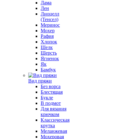
Лама
Лен
Лиоцелл
(Тенсел)
Меринос
Мохер
Рафия
Хлопок
Шелк
Шерсть
Ягненок
Як
Бамбук
Вид пряжи
Без ворса
Блестящая
Букле
В подмот
Для вязания
крючком
Классическая
крутка
Меланжевая
Мохеровая