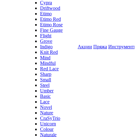
Cypra
Driftwood
Etimo
Etimo Red
Etimo Rose
Fine Gauge
Flight
Grove
Indigo
Акции
Пряжа
Инструмент
Knit Red
Mind
Mindful
Red Lace
Sharp
Small
Steel
Umber
Basic
Lace
Novel
Nature
CraSyTrio
Unicorn
Colour
Naturale