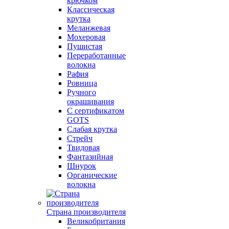
крючком
Классическая
крутка
Меланжевая
Мохеровая
Пушистая
Переработанные
волокна
Рафия
Ровница
Ручного
окрашивания
С сертификатом
GOTS
Слабая крутка
Стрейч
Твидовая
Фантазийная
Шнурок
Органические
волокна
Страна производителя
Великобритания