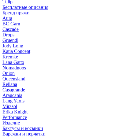
Tulip
Бесплатные описания
Бренд пряжи
Aura
BC Garn
Cascade
Drops
Gruendl
Jody Long
Katia Concept
Kremke
Lana Gatto
Nomadnoos
Onion
Queensland
Rellana
Casagrande
Araucania
Lang Yarns
Mirasol
Erika Knight
Performance
Изделие
Бактусы и косынки
Варежки и перчатки