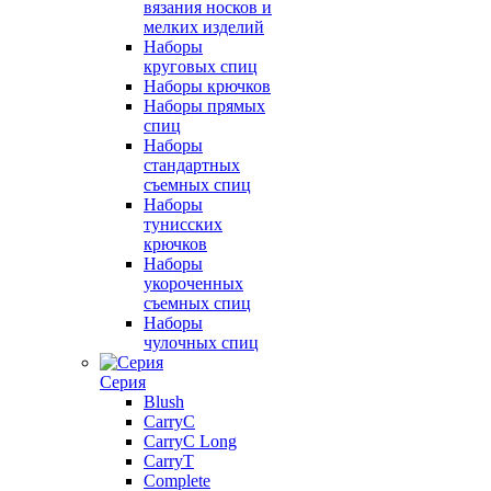
вязания носков и
мелких изделий
Наборы
круговых спиц
Наборы крючков
Наборы прямых
спиц
Наборы
стандартных
съемных спиц
Наборы
тунисских
крючков
Наборы
укороченных
съемных спиц
Наборы
чулочных спиц
Серия
Blush
CarryC
CarryC Long
CarryT
Complete