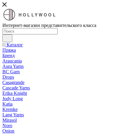
HOLLYWOOL
Интернет-магазин представительского класса
Каталог
Пряжа
Бренд
Araucania
Aura Yarns
BC Garn
Drops
Casagrande
Cascade Yarns
Erika Knight
Jody Long
Katia
Kremke
Lang Yarns
Mirasol
Noro
Onion