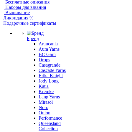
Бесплатные описания
Наборы для вязания
Вышивание
Ликвидация %
Подарочные сертификаты
Бренд
Araucania
Aura Yarns
BC Garn
Drops
Casagrande
Cascade Yarns
Erika Knight
Jody Long
Katia
Kremke
Lang Yarns
Mirasol
Noro
Onion
Performance
Queensland
Collection