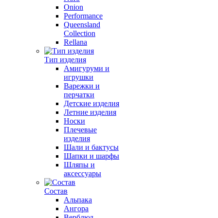
Onion
Performance
Queensland
Collection
Rellana
Тип изделия
Амигуруми и
игрушки
Варежки и
перчатки
Детские изделия
Летние изделия
Носки
Плечевые
изделия
Шали и бактусы
Шапки и шарфы
Шляпы и
аксессуары
Состав
Альпака
Ангора
Верблюд