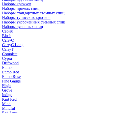
Наборы крючков
Наборы прямых спиц
Наборы стандартных съемных спиц
Наборы тунисских крючков
Наборы укороченных съемных спиц
Наборы чулочных спиц
Серия
Blush
CarryC
CarryC Long
CarryT
Complete
Cypra
Driftwood
Etimo
Etimo Red
Etimo Rose
Fine Gauge
Flight
Grove
Indigo
Knit Red
Mind
Mindful
Red Lace