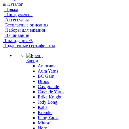
Каталог
Пряжа
Инструменты
Аксессуары
Бесплатные описания
Наборы для вязания
Вышивание
Ликвидация %
Подарочные сертификаты
Бренд
Araucania
Aura Yarns
BC Garn
Drops
Casagrande
Cascade Yarns
Erika Knight
Jody Long
Katia
Kremke
Lang Yarns
Mirasol
Noro