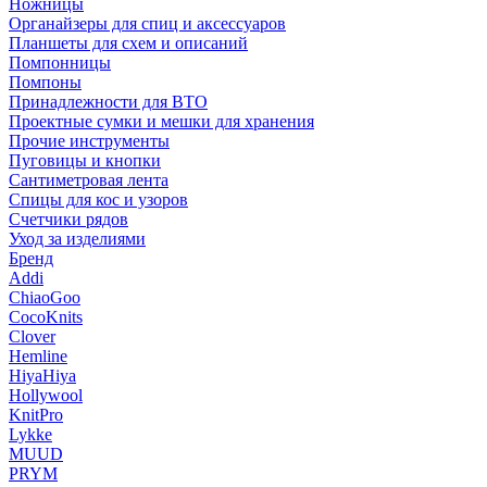
Ножницы
Органайзеры для спиц и аксессуаров
Планшеты для схем и описаний
Помпонницы
Помпоны
Принадлежности для ВТО
Проектные сумки и мешки для хранения
Прочие инструменты
Пуговицы и кнопки
Сантиметровая лента
Спицы для кос и узоров
Счетчики рядов
Уход за изделиями
Бренд
Addi
ChiaoGoo
CocoKnits
Clover
Hemline
HiyaHiya
Hollywool
KnitPro
Lykke
MUUD
PRYM