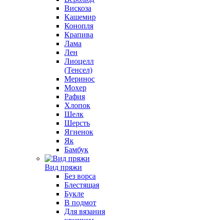
Вискоза
Кашемир
Конопля
Крапива
Лама
Лен
Лиоцелл
(Тенсел)
Меринос
Мохер
Рафия
Хлопок
Шелк
Шерсть
Ягненок
Як
Бамбук
Вид пряжи
Без ворса
Блестящая
Букле
В подмот
Для вязания