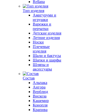
Rellana
Тип изделия
Амигуруми и
игрушки
Варежки и
перчатки
Детские изделия
Летние изделия
Носки
Плечевые
изделия
Шали и бактусы
Шапки и шарфы
Шляпы и
аксессуары
Состав
Альпака
Ангора
Верблюд
Вискоза
Кашемир
Конопля
Крапива