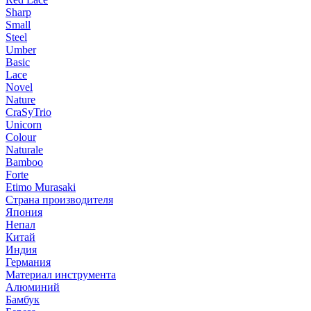
Sharp
Small
Steel
Umber
Basic
Lace
Novel
Nature
CraSyTrio
Unicorn
Colour
Naturale
Bamboo
Forte
Etimo Murasaki
Страна производителя
Япония
Непал
Китай
Индия
Германия
Материал инструмента
Алюминий
Бамбук