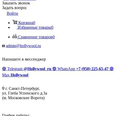
Заказать звонок
Задать вопрос
Войти
Корзина
0
Избранные товары
0
Сравнение товаров
0
admin@hollywool.ru
Напишите в мессенджер
🔵
Telegram
@Hollywool_ru
🟢
WhatsApp
+7 (950) 225-65-47
🟣
Max
Hollywool
г. Санкт-Петербург,
ул. Глеба Успенского д.3а
(м. Московские Ворота)
График работы: