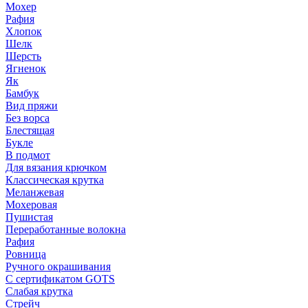
Мохер
Рафия
Хлопок
Шелк
Шерсть
Ягненок
Як
Бамбук
Вид пряжи
Без ворса
Блестящая
Букле
В подмот
Для вязания крючком
Классическая крутка
Меланжевая
Мохеровая
Пушистая
Переработанные волокна
Рафия
Ровница
Ручного окрашивания
С сертификатом GOTS
Слабая крутка
Стрейч