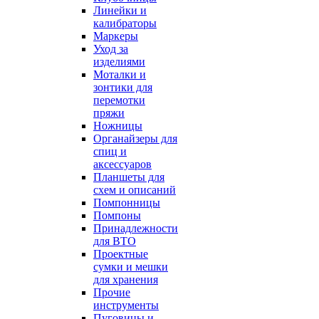
Линейки и
калибраторы
Маркеры
Уход за
изделиями
Моталки и
зонтики для
перемотки
пряжи
Ножницы
Органайзеры для
спиц и
аксессуаров
Планшеты для
схем и описаний
Помпонницы
Помпоны
Принадлежности
для ВТО
Проектные
сумки и мешки
для хранения
Прочие
инструменты
Пуговицы и