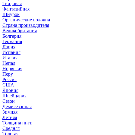
Твидовая
Фантазийная
Шнурок
Органические волокна
Страна производителя
Великобритания
Болгария
Германия
Дания
Испания
Италия
Непал
Норвегия
Перу
Россия
США
Япония
Швейцария
Сезон
Демисезонная
Зимняя
Летняя
Толщина нити
Средняя
Толстая