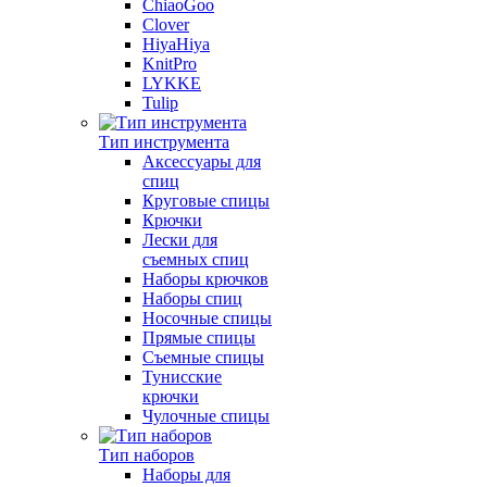
ChiaoGoo
Clover
HiyaHiya
KnitPro
LYKKE
Tulip
Тип инструмента
Аксессуары для
спиц
Круговые спицы
Крючки
Лески для
съемных спиц
Наборы крючков
Наборы спиц
Носочные спицы
Прямые спицы
Съемные спицы
Тунисские
крючки
Чулочные спицы
Тип наборов
Наборы для