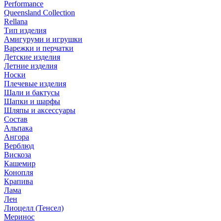
Performance
Queensland Collection
Rellana
Тип изделия
Амигуруми и игрушки
Варежки и перчатки
Детские изделия
Летние изделия
Носки
Плечевые изделия
Шали и бактусы
Шапки и шарфы
Шляпы и аксессуары
Состав
Альпака
Ангора
Верблюд
Вискоза
Кашемир
Конопля
Крапива
Лама
Лен
Лиоцелл (Тенсел)
Меринос