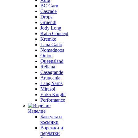
Aura
BC Garn
Cascade
Drops
Gruendl
Jody Long
Katia Concept
Kremke
Lana Gatto
Nomadnoos
Onion
Queensland
Rellana
Casagrande
Araucania
Lang Yarns
Mirasol
Erika Knight
Performance
Изделие
Бактусы и
косынки
Варежки и
перчатки