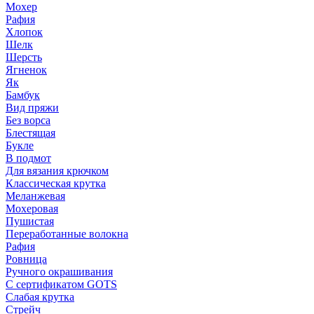
Мохер
Рафия
Хлопок
Шелк
Шерсть
Ягненок
Як
Бамбук
Вид пряжи
Без ворса
Блестящая
Букле
В подмот
Для вязания крючком
Классическая крутка
Меланжевая
Мохеровая
Пушистая
Переработанные волокна
Рафия
Ровница
Ручного окрашивания
С сертификатом GOTS
Слабая крутка
Стрейч