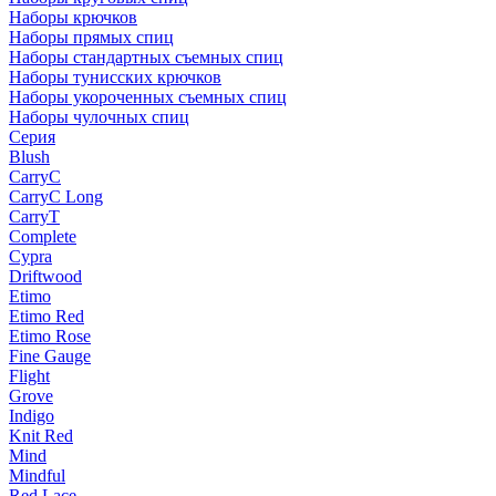
Наборы крючков
Наборы прямых спиц
Наборы стандартных съемных спиц
Наборы тунисских крючков
Наборы укороченных съемных спиц
Наборы чулочных спиц
Серия
Blush
CarryC
CarryC Long
CarryT
Complete
Cypra
Driftwood
Etimo
Etimo Red
Etimo Rose
Fine Gauge
Flight
Grove
Indigo
Knit Red
Mind
Mindful
Red Lace