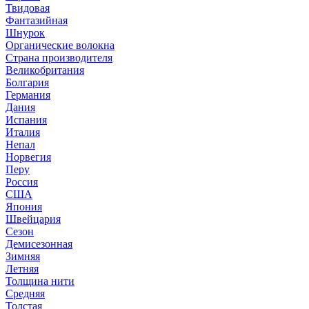
Твидовая
Фантазийная
Шнурок
Органические волокна
Страна производителя
Великобритания
Болгария
Германия
Дания
Испания
Италия
Непал
Норвегия
Перу
Россия
США
Япония
Швейцария
Сезон
Демисезонная
Зимняя
Летняя
Толщина нити
Средняя
Толстая