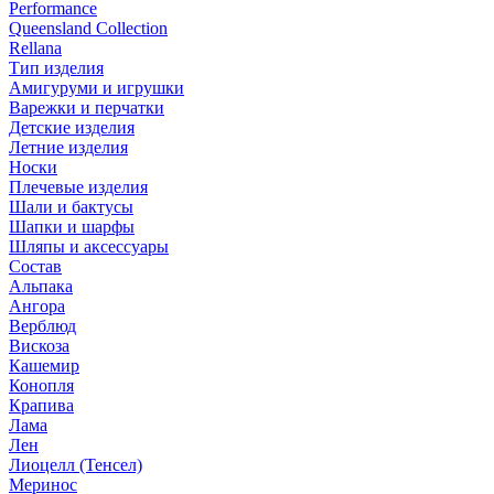
Performance
Queensland Collection
Rellana
Тип изделия
Амигуруми и игрушки
Варежки и перчатки
Детские изделия
Летние изделия
Носки
Плечевые изделия
Шали и бактусы
Шапки и шарфы
Шляпы и аксессуары
Состав
Альпака
Ангора
Верблюд
Вискоза
Кашемир
Конопля
Крапива
Лама
Лен
Лиоцелл (Тенсел)
Меринос