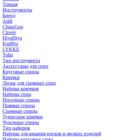
Тонкая
Инструменты
Бренд
Addi
ChiaoGoo
Clover
HiyaHiya
KnitPro
LYKKE
Tulip
Тип инструмента
Аксессуары для спиц
Круговые спицы
Крючки
Лески для съемных спиц
Наборы крючков
Наборы спиц
Носочные спицы
Прямые спицы
Съемные спицы
Тунисские крючки
Чулочные спицы
Тип наборов
Наборы для вязания носков и мелких изделий
Наборы круговых спиц