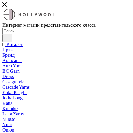
HOLLYWOOL
Интернет-магазин представительского класса
Каталог
Пряжа
Бренд
Araucania
Aura Yarns
BC Garn
Drops
Casagrande
Cascade Yarns
Erika Knight
Jody Long
Katia
Kremke
Lang Yarns
Mirasol
Noro
Onion