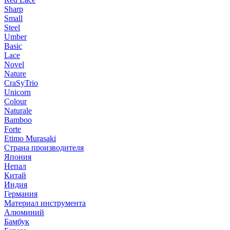
Sharp
Small
Steel
Umber
Basic
Lace
Novel
Nature
CraSyTrio
Unicorn
Colour
Naturale
Bamboo
Forte
Etimo Murasaki
Страна производителя
Япония
Непал
Китай
Индия
Германия
Материал инструмента
Алюминий
Бамбук