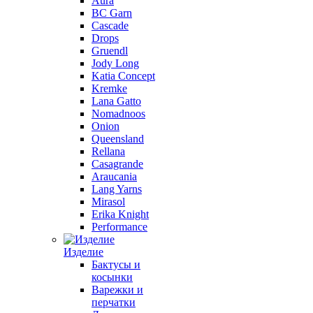
Aura
BC Garn
Cascade
Drops
Gruendl
Jody Long
Katia Concept
Kremke
Lana Gatto
Nomadnoos
Onion
Queensland
Rellana
Casagrande
Araucania
Lang Yarns
Mirasol
Erika Knight
Performance
Изделие
Бактусы и
косынки
Варежки и
перчатки