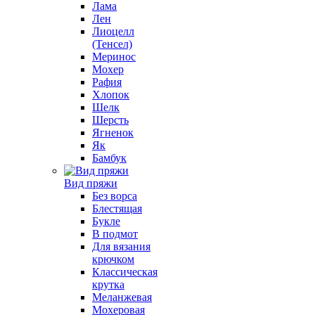
Лама
Лен
Лиоцелл
(Тенсел)
Меринос
Мохер
Рафия
Хлопок
Шелк
Шерсть
Ягненок
Як
Бамбук
Вид пряжи
Без ворса
Блестящая
Букле
В подмот
Для вязания
крючком
Классическая
крутка
Меланжевая
Мохеровая