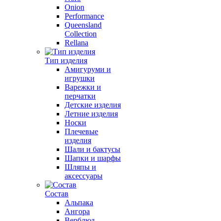
Onion
Performance
Queensland
Collection
Rellana
Тип изделия
Амигуруми и
игрушки
Варежки и
перчатки
Детские изделия
Летние изделия
Носки
Плечевые
изделия
Шали и бактусы
Шапки и шарфы
Шляпы и
аксессуары
Состав
Альпака
Ангора
Верблюд