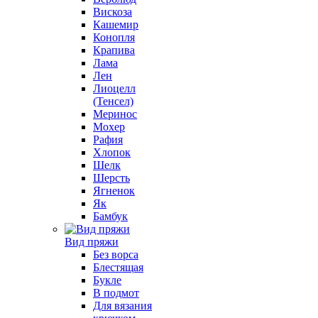
Вискоза
Кашемир
Конопля
Крапива
Лама
Лен
Лиоцелл
(Тенсел)
Меринос
Мохер
Рафия
Хлопок
Шелк
Шерсть
Ягненок
Як
Бамбук
Вид пряжи
Без ворса
Блестящая
Букле
В подмот
Для вязания