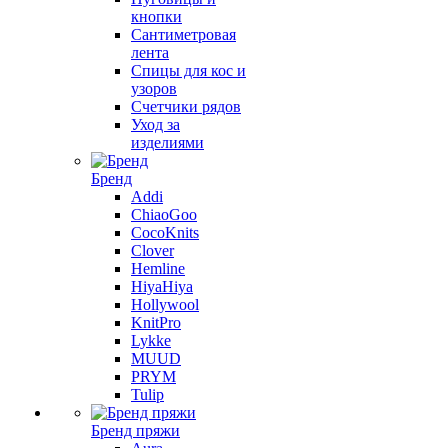
кнопки
Сантиметровая
лента
Спицы для кос и
узоров
Счетчики рядов
Уход за
изделиями
Бренд
Addi
ChiaoGoo
CocoKnits
Clover
Hemline
HiyaHiya
Hollywool
KnitPro
Lykke
MUUD
PRYM
Tulip
Бренд пряжи