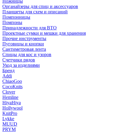
Ножницы
Органайзеры для спиц и аксессуаров
Планшеты для схем и описаний
Помпонницы
Помпоны
Принадлежности для ВТО
Проектные сумки и мешки для хранения
Прочие инструменты
Пуговицы и кнопки
Сантиметровая лента
Спицы для кос и узоров
Счетчики рядов
Уход за изделиями
Бренд
Addi
ChiaoGoo
CocoKnits
Clover
Hemline
HiyaHiya
Hollywool
KnitPro
Lykke
MUUD
PRYM