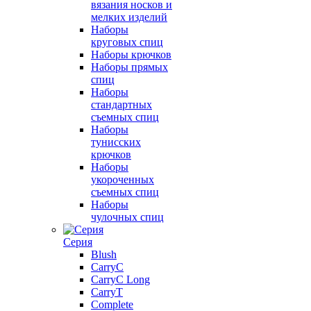
вязания носков и
мелких изделий
Наборы
круговых спиц
Наборы крючков
Наборы прямых
спиц
Наборы
стандартных
съемных спиц
Наборы
тунисских
крючков
Наборы
укороченных
съемных спиц
Наборы
чулочных спиц
Серия
Blush
CarryC
CarryC Long
CarryT
Complete