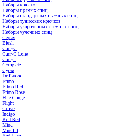
Наборы крючков
Наборы прямых спиц
Наборы стандартных съемных спиц
Наборы тунисских крючков
Наборы укороченных съемных спиц
Наборы чулочных спиц
Серия
Blush
CarryC
CarryC Long
CarryT
Complete
Cypra
Driftwood
Etimo
Etimo Red
Etimo Rose
Fine Gauge
Flight
Grove
Indigo
Knit Red
Mind
Mindful
Red Lace