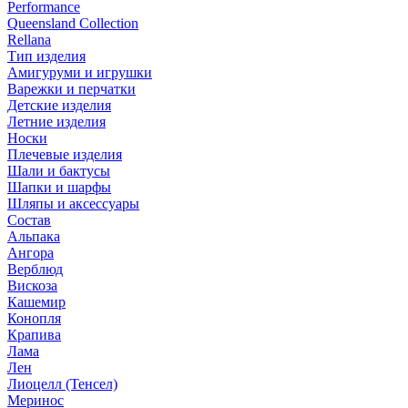
Performance
Queensland Collection
Rellana
Тип изделия
Амигуруми и игрушки
Варежки и перчатки
Детские изделия
Летние изделия
Носки
Плечевые изделия
Шали и бактусы
Шапки и шарфы
Шляпы и аксессуары
Состав
Альпака
Ангора
Верблюд
Вискоза
Кашемир
Конопля
Крапива
Лама
Лен
Лиоцелл (Тенсел)
Меринос