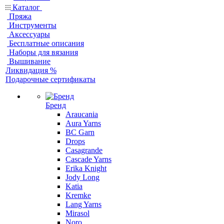
Каталог
Пряжа
Инструменты
Аксессуары
Бесплатные описания
Наборы для вязания
Вышивание
Ликвидация %
Подарочные сертификаты
Бренд
Araucania
Aura Yarns
BC Garn
Drops
Casagrande
Cascade Yarns
Erika Knight
Jody Long
Katia
Kremke
Lang Yarns
Mirasol
Noro