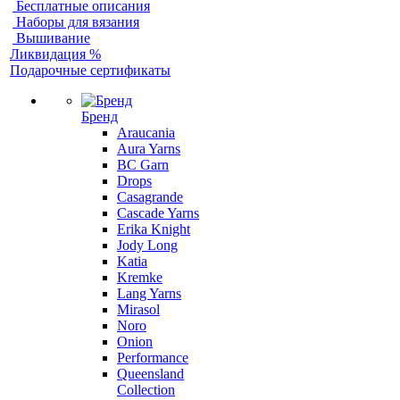
Бесплатные описания
Наборы для вязания
Вышивание
Ликвидация %
Подарочные сертификаты
Бренд
Araucania
Aura Yarns
BC Garn
Drops
Casagrande
Cascade Yarns
Erika Knight
Jody Long
Katia
Kremke
Lang Yarns
Mirasol
Noro
Onion
Performance
Queensland
Collection