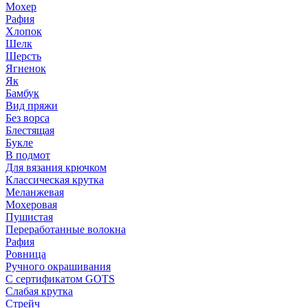
Мохер
Рафия
Хлопок
Шелк
Шерсть
Ягненок
Як
Бамбук
Вид пряжи
Без ворса
Блестящая
Букле
В подмот
Для вязания крючком
Классическая крутка
Меланжевая
Мохеровая
Пушистая
Переработанные волокна
Рафия
Ровница
Ручного окрашивания
С сертификатом GOTS
Слабая крутка
Стрейч