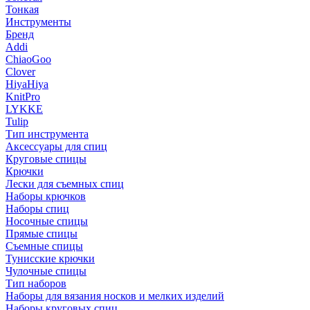
Тонкая
Инструменты
Бренд
Addi
ChiaoGoo
Clover
HiyaHiya
KnitPro
LYKKE
Tulip
Тип инструмента
Аксессуары для спиц
Круговые спицы
Крючки
Лески для съемных спиц
Наборы крючков
Наборы спиц
Носочные спицы
Прямые спицы
Съемные спицы
Тунисские крючки
Чулочные спицы
Тип наборов
Наборы для вязания носков и мелких изделий
Наборы круговых спиц