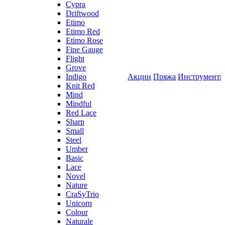
Cypra
Driftwood
Etimo
Etimo Red
Etimo Rose
Fine Gauge
Flight
Grove
Indigo
Акции
Пряжа
Инструмент
Knit Red
Mind
Mindful
Red Lace
Sharp
Small
Steel
Umber
Basic
Lace
Novel
Nature
CraSyTrio
Unicorn
Colour
Naturale