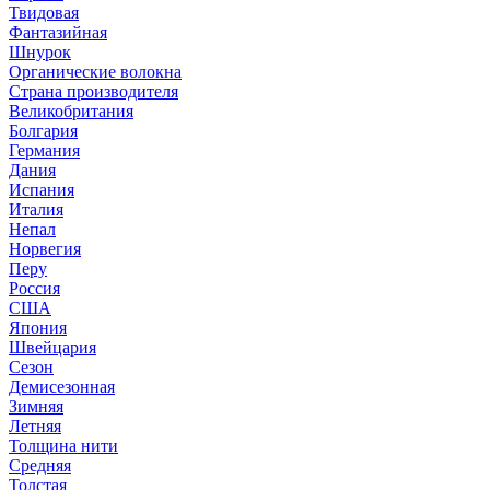
Твидовая
Фантазийная
Шнурок
Органические волокна
Страна производителя
Великобритания
Болгария
Германия
Дания
Испания
Италия
Непал
Норвегия
Перу
Россия
США
Япония
Швейцария
Сезон
Демисезонная
Зимняя
Летняя
Толщина нити
Средняя
Толстая