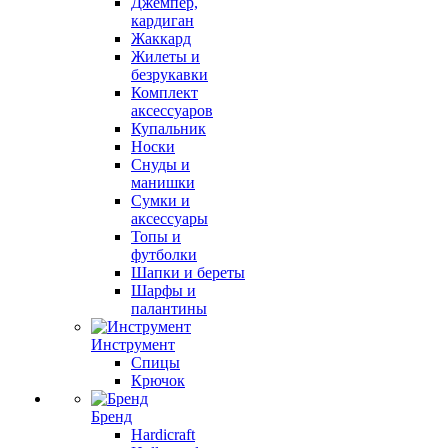
Джемпер,
кардиган
Жаккард
Жилеты и
безрукавки
Комплект
аксессуаров
Купальник
Носки
Снуды и
манишки
Сумки и
аксессуары
Топы и
футболки
Шапки и береты
Шарфы и
палантины
Инструмент
Спицы
Крючок
Бренд
Hardicraft