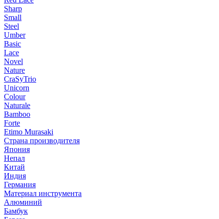
Sharp
Small
Steel
Umber
Basic
Lace
Novel
Nature
CraSyTrio
Unicorn
Colour
Naturale
Bamboo
Forte
Etimo Murasaki
Страна производителя
Япония
Непал
Китай
Индия
Германия
Материал инструмента
Алюминий
Бамбук