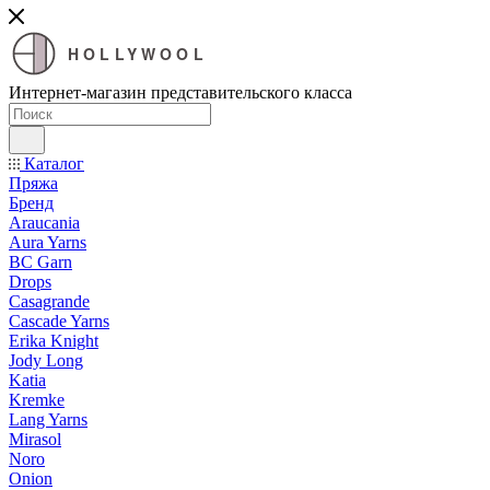
HOLLYWOOL
Интернет-магазин представительского класса
Каталог
Пряжа
Бренд
Araucania
Aura Yarns
BC Garn
Drops
Casagrande
Cascade Yarns
Erika Knight
Jody Long
Katia
Kremke
Lang Yarns
Mirasol
Noro
Onion