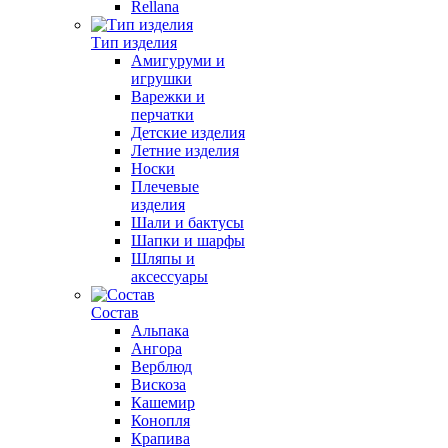
Rellana
Тип изделия
Амигуруми и
игрушки
Варежки и
перчатки
Детские изделия
Летние изделия
Носки
Плечевые
изделия
Шали и бактусы
Шапки и шарфы
Шляпы и
аксессуары
Состав
Альпака
Ангора
Верблюд
Вискоза
Кашемир
Конопля
Крапива