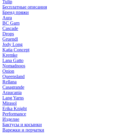
Tulip
Бесплатные описания
Бренд пряжи
Aura
BC Garn
Cascade
Drops
Gruendl
Jody Long
Katia Concept
Kremke
Lana Gatto
Nomadnoos
Onion
Queensland
Rellana
Casagrande
Araucania
Lang Yarns
Mirasol
Erika Knight
Performance
Изделие
Бактусы и косынки
Варежки и перчатки