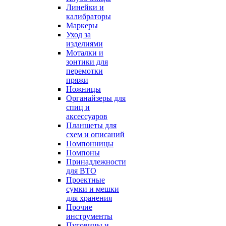
Линейки и
калибраторы
Маркеры
Уход за
изделиями
Моталки и
зонтики для
перемотки
пряжи
Ножницы
Органайзеры для
спиц и
аксессуаров
Планшеты для
схем и описаний
Помпонницы
Помпоны
Принадлежности
для ВТО
Проектные
сумки и мешки
для хранения
Прочие
инструменты
Пуговицы и