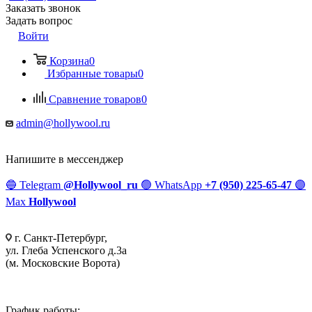
Заказать звонок
Задать вопрос
Войти
Корзина
0
Избранные товары
0
Сравнение товаров
0
admin@hollywool.ru
Напишите в мессенджер
🔵
Telegram
@Hollywool_ru
🟢
WhatsApp
+7 (950) 225-65-47
🟣
Max
Hollywool
г. Санкт-Петербург,
ул. Глеба Успенского д.3а
(м. Московские Ворота)
График работы: