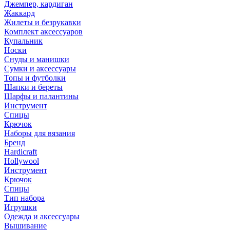
Джемпер, кардиган
Жаккард
Жилеты и безрукавки
Комплект аксессуаров
Купальник
Носки
Снуды и манишки
Сумки и аксессуары
Топы и футболки
Шапки и береты
Шарфы и палантины
Инструмент
Спицы
Крючок
Наборы для вязания
Бренд
Hardicraft
Hollywool
Инструмент
Крючок
Спицы
Тип набора
Игрушки
Одежда и аксессуары
Вышивание