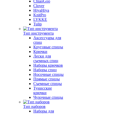
ChiaoGoo
Clover
HiyaHiya
KnitPro
LYKKE
Tulip
Тип инструмента
Аксессуары для
спиц
Круговые спицы
Крючки
Лески для
съемных спиц
Наборы крючков
Наборы спиц
Носочные спицы
Прямые спицы
Съемные спицы
Тунисские
крючки
Чулочные спицы
Тип наборов
Наборы для