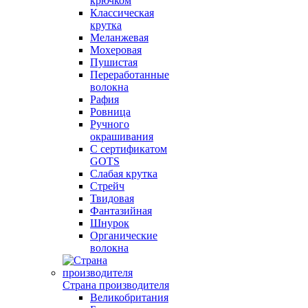
крючком
Классическая
крутка
Меланжевая
Мохеровая
Пушистая
Переработанные
волокна
Рафия
Ровница
Ручного
окрашивания
С сертификатом
GOTS
Слабая крутка
Стрейч
Твидовая
Фантазийная
Шнурок
Органические
волокна
Страна производителя
Великобритания