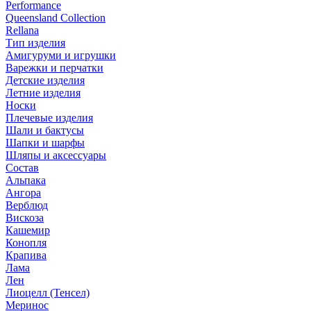
Performance
Queensland Collection
Rellana
Тип изделия
Амигуруми и игрушки
Варежки и перчатки
Детские изделия
Летние изделия
Носки
Плечевые изделия
Шали и бактусы
Шапки и шарфы
Шляпы и аксессуары
Состав
Альпака
Ангора
Верблюд
Вискоза
Кашемир
Конопля
Крапива
Лама
Лен
Лиоцелл (Тенсел)
Меринос