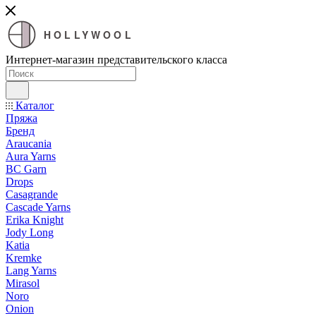
HOLLYWOOL
Интернет-магазин представительского класса
Каталог
Пряжа
Бренд
Araucania
Aura Yarns
BC Garn
Drops
Casagrande
Cascade Yarns
Erika Knight
Jody Long
Katia
Kremke
Lang Yarns
Mirasol
Noro
Onion