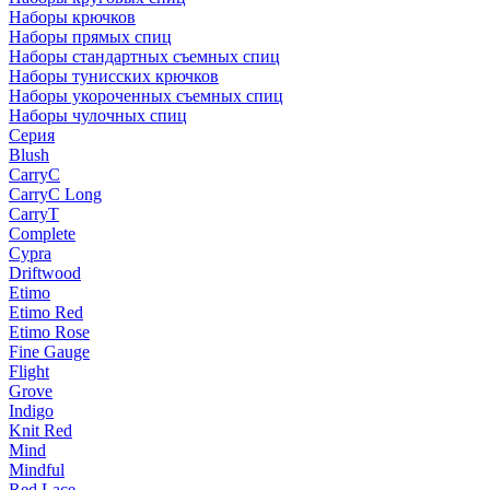
Наборы крючков
Наборы прямых спиц
Наборы стандартных съемных спиц
Наборы тунисских крючков
Наборы укороченных съемных спиц
Наборы чулочных спиц
Серия
Blush
CarryC
CarryC Long
CarryT
Complete
Cypra
Driftwood
Etimo
Etimo Red
Etimo Rose
Fine Gauge
Flight
Grove
Indigo
Knit Red
Mind
Mindful
Red Lace