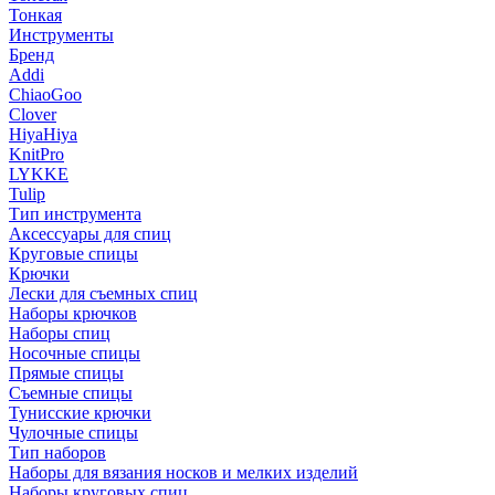
Тонкая
Инструменты
Бренд
Addi
ChiaoGoo
Clover
HiyaHiya
KnitPro
LYKKE
Tulip
Тип инструмента
Аксессуары для спиц
Круговые спицы
Крючки
Лески для съемных спиц
Наборы крючков
Наборы спиц
Носочные спицы
Прямые спицы
Съемные спицы
Тунисские крючки
Чулочные спицы
Тип наборов
Наборы для вязания носков и мелких изделий
Наборы круговых спиц