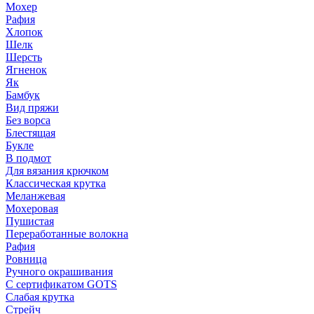
Мохер
Рафия
Хлопок
Шелк
Шерсть
Ягненок
Як
Бамбук
Вид пряжи
Без ворса
Блестящая
Букле
В подмот
Для вязания крючком
Классическая крутка
Меланжевая
Мохеровая
Пушистая
Переработанные волокна
Рафия
Ровница
Ручного окрашивания
С сертификатом GOTS
Слабая крутка
Стрейч