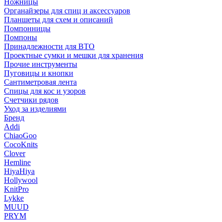
Ножницы
Органайзеры для спиц и аксессуаров
Планшеты для схем и описаний
Помпонницы
Помпоны
Принадлежности для ВТО
Проектные сумки и мешки для хранения
Прочие инструменты
Пуговицы и кнопки
Сантиметровая лента
Спицы для кос и узоров
Счетчики рядов
Уход за изделиями
Бренд
Addi
ChiaoGoo
CocoKnits
Clover
Hemline
HiyaHiya
Hollywool
KnitPro
Lykke
MUUD
PRYM