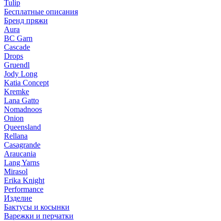
Tulip
Бесплатные описания
Бренд пряжи
Aura
BC Garn
Cascade
Drops
Gruendl
Jody Long
Katia Concept
Kremke
Lana Gatto
Nomadnoos
Onion
Queensland
Rellana
Casagrande
Araucania
Lang Yarns
Mirasol
Erika Knight
Performance
Изделие
Бактусы и косынки
Варежки и перчатки