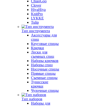
ChiaoGoo
Clover
HiyaHiya
KnitPro
LYKKE
Tulip
Тип инструмента
Аксессуары для
спиц
Круговые спицы
Крючки
Лески для
съемных спиц
Наборы крючков
Наборы спиц
Носочные спицы
Прямые спицы
Съемные спицы
Тунисские
крючки
Чулочные спицы
Тип наборов
Наборы для