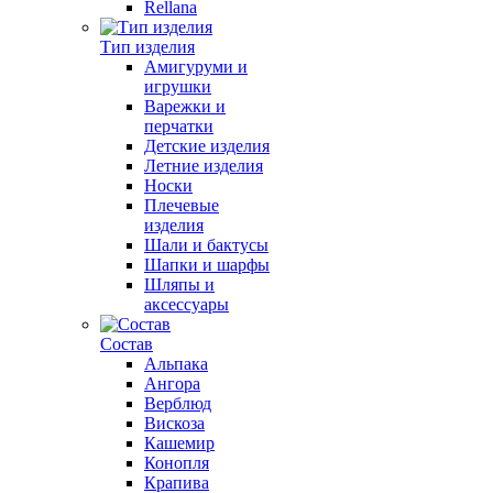
Rellana
Тип изделия
Амигуруми и
игрушки
Варежки и
перчатки
Детские изделия
Летние изделия
Носки
Плечевые
изделия
Шали и бактусы
Шапки и шарфы
Шляпы и
аксессуары
Состав
Альпака
Ангора
Верблюд
Вискоза
Кашемир
Конопля
Крапива