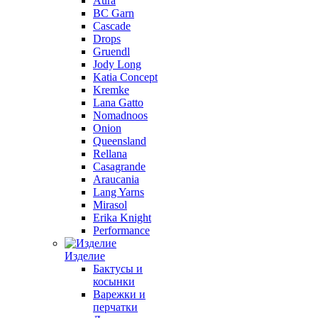
Aura
BC Garn
Cascade
Drops
Gruendl
Jody Long
Katia Concept
Kremke
Lana Gatto
Nomadnoos
Onion
Queensland
Rellana
Casagrande
Araucania
Lang Yarns
Mirasol
Erika Knight
Performance
Изделие
Бактусы и
косынки
Варежки и
перчатки