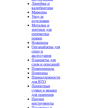
Линейки и
калибраторы
Маркеры
Уход за
изделиями
Моталки и
зонтики для
перемотки
пряжи
Ножницы
Органайзеры для
спиц и
аксессуаров
Планшеты для
схем и описаний
Помпонницы
Помпоны
Принадлежности
для ВТО
Проектные
сумки и мешки
для хранения
Прочие
инструменты
Пуговицы и