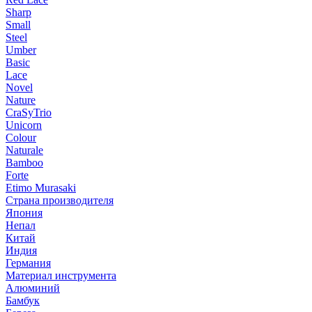
Sharp
Small
Steel
Umber
Basic
Lace
Novel
Nature
CraSyTrio
Unicorn
Colour
Naturale
Bamboo
Forte
Etimo Murasaki
Страна производителя
Япония
Непал
Китай
Индия
Германия
Материал инструмента
Алюминий
Бамбук