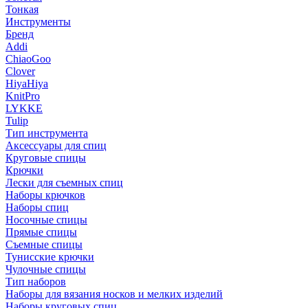
Тонкая
Инструменты
Бренд
Addi
ChiaoGoo
Clover
HiyaHiya
KnitPro
LYKKE
Tulip
Тип инструмента
Аксессуары для спиц
Круговые спицы
Крючки
Лески для съемных спиц
Наборы крючков
Наборы спиц
Носочные спицы
Прямые спицы
Съемные спицы
Тунисские крючки
Чулочные спицы
Тип наборов
Наборы для вязания носков и мелких изделий
Наборы круговых спиц