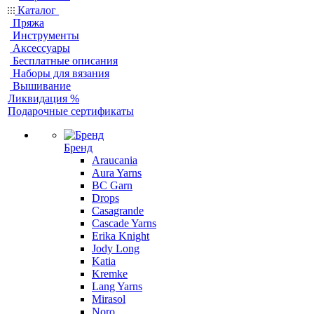
Каталог
Пряжа
Инструменты
Аксессуары
Бесплатные описания
Наборы для вязания
Вышивание
Ликвидация %
Подарочные сертификаты
Бренд
Araucania
Aura Yarns
BC Garn
Drops
Casagrande
Cascade Yarns
Erika Knight
Jody Long
Katia
Kremke
Lang Yarns
Mirasol
Noro