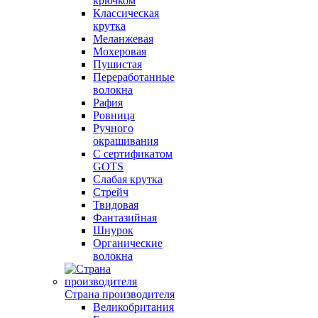
крючком
Классическая
крутка
Меланжевая
Мохеровая
Пушистая
Переработанные
волокна
Рафия
Ровница
Ручного
окрашивания
С сертификатом
GOTS
Слабая крутка
Стрейч
Твидовая
Фантазийная
Шнурок
Органические
волокна
Страна производителя
Великобритания