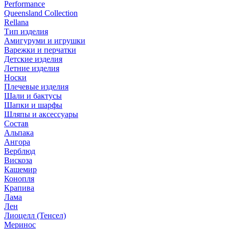
Performance
Queensland Collection
Rellana
Тип изделия
Амигуруми и игрушки
Варежки и перчатки
Детские изделия
Летние изделия
Носки
Плечевые изделия
Шали и бактусы
Шапки и шарфы
Шляпы и аксессуары
Состав
Альпака
Ангора
Верблюд
Вискоза
Кашемир
Конопля
Крапива
Лама
Лен
Лиоцелл (Тенсел)
Меринос