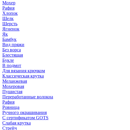
Мохер
Рафия
Хлопок
Шелк
Шерсть
Ягненок
Як
Бамбук
Вид пряжи
Без ворса
Блестящая
Букле
В подмот
Для вязания крючком
Классическая крутка
Меланжевая
Мохеровая
Пушистая
Переработанные волокна
Рафия
Ровница
Ручного окрашивания
С сертификатом GOTS
Слабая крутка
Стрейч