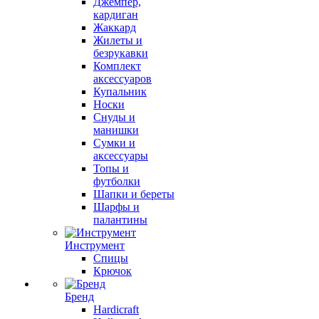
Джемпер,
кардиган
Жаккард
Жилеты и
безрукавки
Комплект
аксессуаров
Купальник
Носки
Снуды и
манишки
Сумки и
аксессуары
Топы и
футболки
Шапки и береты
Шарфы и
палантины
Инструмент
Спицы
Крючок
Бренд
Hardicraft