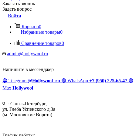
Заказать звонок
Задать вопрос
Войти
Корзина
0
Избранные товары
0
Сравнение товаров
0
admin@hollywool.ru
Напишите в мессенджер
🔵
Telegram
@Hollywool_ru
🟢
WhatsApp
+7 (950) 225-65-47
🟣
Max
Hollywool
г. Санкт-Петербург,
ул. Глеба Успенского д.3а
(м. Московские Ворота)
График работы: