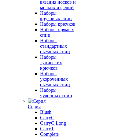
вязания носков и
мелких изделий
Наборы
круговых спиц
Наборы крючков
Наборы прямых
спиц
Наборы
стандартных
съемных спиц
Наборы
тунисских
крючков
Наборы
укороченных
съемных спиц
Наборы
чулочных спиц
Серия
Blush
CarryC
CarryC Long
CarryT
Complete