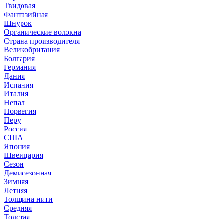
Твидовая
Фантазийная
Шнурок
Органические волокна
Страна производителя
Великобритания
Болгария
Германия
Дания
Испания
Италия
Непал
Норвегия
Перу
Россия
США
Япония
Швейцария
Сезон
Демисезонная
Зимняя
Летняя
Толщина нити
Средняя
Толстая