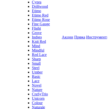
Cypra
Driftwood
Etimo
Etimo Red
Etimo Rose
Fine Gauge
Flight
Grove
Indigo
Акции
Пряжа
Инструмент
Knit Red
Mind
Mindful
Red Lace
Sharp
Small
Steel
Umber
Basic
Lace
Novel
Nature
CraSyTrio
Unicorn
Colour
Naturale