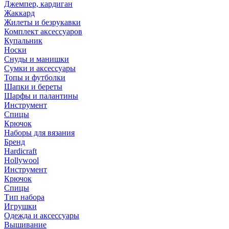
Джемпер, кардиган
Жаккард
Жилеты и безрукавки
Комплект аксессуаров
Купальник
Носки
Снуды и манишки
Сумки и аксессуары
Топы и футболки
Шапки и береты
Шарфы и палантины
Инструмент
Спицы
Крючок
Наборы для вязания
Бренд
Hardicraft
Hollywool
Инструмент
Крючок
Спицы
Тип набора
Игрушки
Одежда и аксессуары
Вышивание