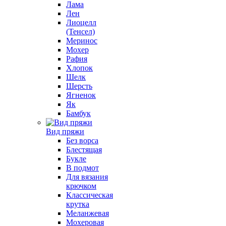
Лама
Лен
Лиоцелл
(Тенсел)
Меринос
Мохер
Рафия
Хлопок
Шелк
Шерсть
Ягненок
Як
Бамбук
Вид пряжи
Без ворса
Блестящая
Букле
В подмот
Для вязания
крючком
Классическая
крутка
Меланжевая
Мохеровая