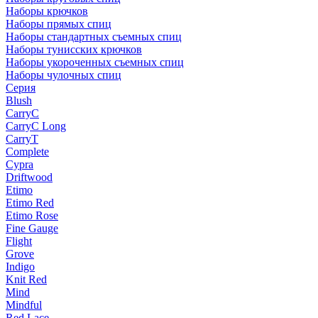
Наборы крючков
Наборы прямых спиц
Наборы стандартных съемных спиц
Наборы тунисских крючков
Наборы укороченных съемных спиц
Наборы чулочных спиц
Серия
Blush
CarryC
CarryC Long
CarryT
Complete
Cypra
Driftwood
Etimo
Etimo Red
Etimo Rose
Fine Gauge
Flight
Grove
Indigo
Knit Red
Mind
Mindful
Red Lace