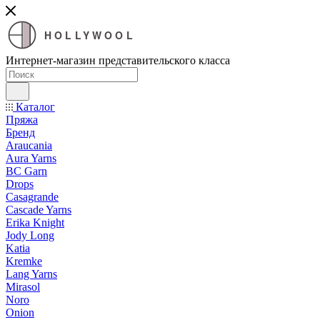
HOLLYWOOL
Интернет-магазин представительского класса
Каталог
Пряжа
Бренд
Araucania
Aura Yarns
BC Garn
Drops
Casagrande
Cascade Yarns
Erika Knight
Jody Long
Katia
Kremke
Lang Yarns
Mirasol
Noro
Onion