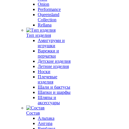
Onion
Performance
Queensland
Collection
Rellana
Тип изделия
Амигуруми и
игрушки
Варежки и
перчатки
Детские изделия
Летние изделия
Носки
Плечевые
изделия
Шали и бактусы
Шапки и шарфы
Шляпы и
аксессуары
Состав
Альпака
Ангора
Верблюд