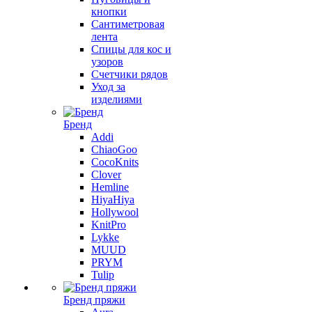
кнопки
Сантиметровая
лента
Спицы для кос и
узоров
Счетчики рядов
Уход за
изделиями
Бренд
Addi
ChiaoGoo
CocoKnits
Clover
Hemline
HiyaHiya
Hollywool
KnitPro
Lykke
MUUD
PRYM
Tulip
Бренд пряжи