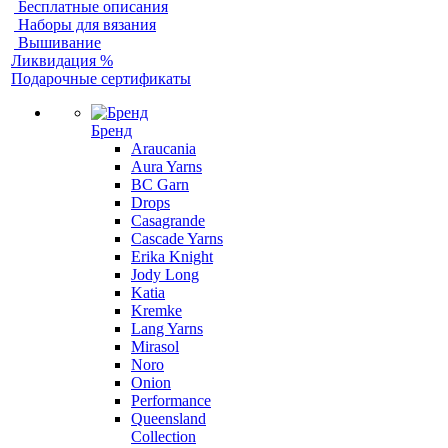
Бесплатные описания
Наборы для вязания
Вышивание
Ликвидация %
Подарочные сертификаты
Бренд
Araucania
Aura Yarns
BC Garn
Drops
Casagrande
Cascade Yarns
Erika Knight
Jody Long
Katia
Kremke
Lang Yarns
Mirasol
Noro
Onion
Performance
Queensland
Collection