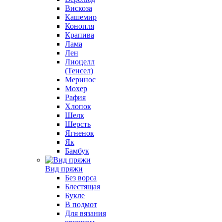
Вискоза
Кашемир
Конопля
Крапива
Лама
Лен
Лиоцелл
(Тенсел)
Меринос
Мохер
Рафия
Хлопок
Шелк
Шерсть
Ягненок
Як
Бамбук
Вид пряжи
Без ворса
Блестящая
Букле
В подмот
Для вязания