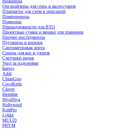
Ножницы
Органайзеры для спиц и аксессуаров
Планшеты для схем и описаний
Помпонницы
Помпоны
Принадлежности для ВТО
Проектные сумки и мешки для хранения
Прочие инструменты
Пуговицы и кнопки
Сантиметровая лента
Спицы для кос и узоров
Счетчики рядов
Уход за изделиями
Бренд
Addi
ChiaoGoo
CocoKnits
Clover
Hemline
HiyaHiya
Hollywool
KnitPro
Lykke
MUUD
PRYM