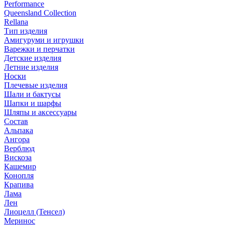
Performance
Queensland Collection
Rellana
Тип изделия
Амигуруми и игрушки
Варежки и перчатки
Детские изделия
Летние изделия
Носки
Плечевые изделия
Шали и бактусы
Шапки и шарфы
Шляпы и аксессуары
Состав
Альпака
Ангора
Верблюд
Вискоза
Кашемир
Конопля
Крапива
Лама
Лен
Лиоцелл (Тенсел)
Меринос