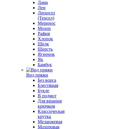
Лама
Лен
Лиоцелл
(Тенсел)
Меринос
Мохер
Рафия
Хлопок
Шелк
Шерсть
Ягненок
Як
Бамбук
Вид пряжи
Без ворса
Блестящая
Букле
В подмот
Для вязания
крючком
Классическая
крутка
Меланжевая
Мохеровая