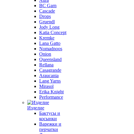
Aura
BC Garn
Cascade
Drops
Gruendl
Jody Long
Katia Concept
Kremke
Lana Gatto
Nomadnoos
Onion
Queensland
Rellana
Casagrande
Araucania
Lang Yarns
Mirasol
Erika Knight
Performance
Изделие
Бактусы и
косынки
Варежки и
перчатки