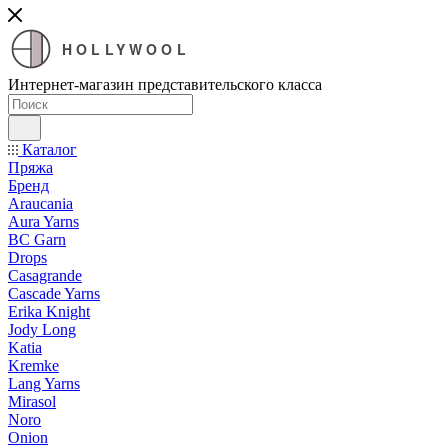
HOLLYWOOL
Интернет-магазин представительского класса
Каталог
Пряжа
Бренд
Araucania
Aura Yarns
BC Garn
Drops
Casagrande
Cascade Yarns
Erika Knight
Jody Long
Katia
Kremke
Lang Yarns
Mirasol
Noro
Onion