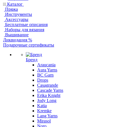
Каталог
Пряжа
Инструменты
Аксессуары
Бесплатные описания
Наборы для вязания
Вышивание
Ликвидация %
Подарочные сертификаты
Бренд
Araucania
Aura Yarns
BC Garn
Drops
Casagrande
Cascade Yarns
Erika Knight
Jody Long
Katia
Kremke
Lang Yarns
Mirasol
Noro