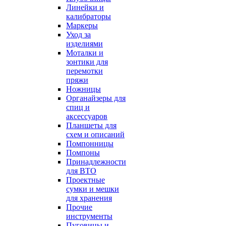
Линейки и
калибраторы
Маркеры
Уход за
изделиями
Моталки и
зонтики для
перемотки
пряжи
Ножницы
Органайзеры для
спиц и
аксессуаров
Планшеты для
схем и описаний
Помпонницы
Помпоны
Принадлежности
для ВТО
Проектные
сумки и мешки
для хранения
Прочие
инструменты
Пуговицы и