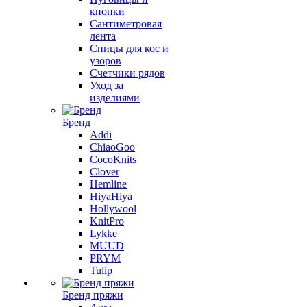
кнопки
Сантиметровая
лента
Спицы для кос и
узоров
Счетчики рядов
Уход за
изделиями
Бренд
Addi
ChiaoGoo
CocoKnits
Clover
Hemline
HiyaHiya
Hollywool
KnitPro
Lykke
MUUD
PRYM
Tulip
Бренд пряжи