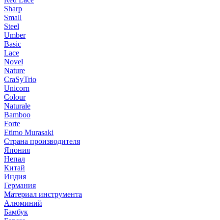
Sharp
Small
Steel
Umber
Basic
Lace
Novel
Nature
CraSyTrio
Unicorn
Colour
Naturale
Bamboo
Forte
Etimo Murasaki
Страна производителя
Япония
Непал
Китай
Индия
Германия
Материал инструмента
Алюминий
Бамбук