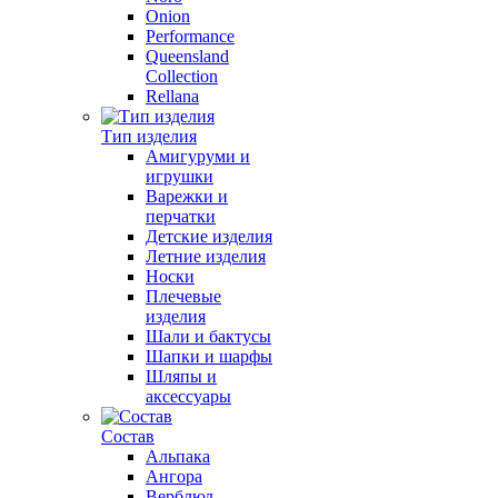
Onion
Performance
Queensland
Collection
Rellana
Тип изделия
Амигуруми и
игрушки
Варежки и
перчатки
Детские изделия
Летние изделия
Носки
Плечевые
изделия
Шали и бактусы
Шапки и шарфы
Шляпы и
аксессуары
Состав
Альпака
Ангора
Верблюд