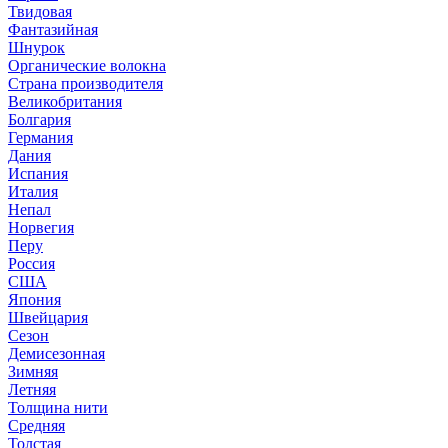
Твидовая
Фантазийная
Шнурок
Органические волокна
Страна производителя
Великобритания
Болгария
Германия
Дания
Испания
Италия
Непал
Норвегия
Перу
Россия
США
Япония
Швейцария
Сезон
Демисезонная
Зимняя
Летняя
Толщина нити
Средняя
Толстая