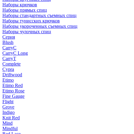
Наборы крючков
Наборы прямых спиц
Наборы стандартных съемных спиц
Наборы тунисских крючков
Наборы укороченных съемных спиц
Наборы чулочных спиц
Серия
Blush
CarryC
CarryC Long
CarryT
Complete
Cypra
Driftwood
Etimo
Etimo Red
Etimo Rose
Fine Gauge
Flight
Grove
Indigo
Knit Red
Mind
Mindful
Red Lace