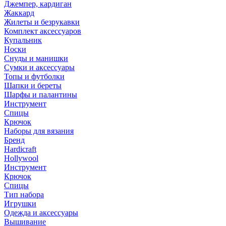
Джемпер, кардиган
Жаккард
Жилеты и безрукавки
Комплект аксессуаров
Купальник
Носки
Снуды и манишки
Сумки и аксессуары
Топы и футболки
Шапки и береты
Шарфы и палантины
Инструмент
Спицы
Крючок
Наборы для вязания
Бренд
Hardicraft
Hollywool
Инструмент
Крючок
Спицы
Тип набора
Игрушки
Одежда и аксессуары
Вышивание