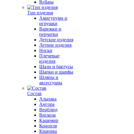
Rellana
Тип изделия
Амигуруми и
игрушки
Варежки и
перчатки
Детские изделия
Летние изделия
Носки
Плечевые
изделия
Шали и бактусы
Шапки и шарфы
Шляпы и
аксессуары
Состав
Альпака
Ангора
Верблюд
Вискоза
Кашемир
Конопля
Крапива