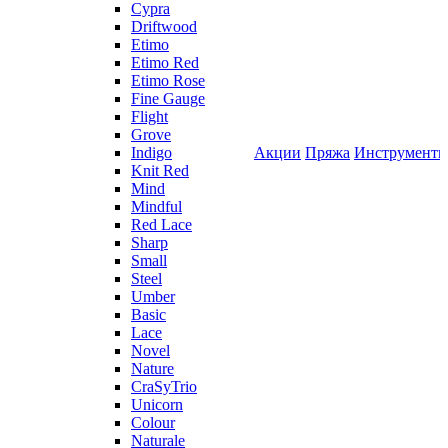
Cypra
Driftwood
Etimo
Etimo Red
Etimo Rose
Fine Gauge
Flight
Grove
Indigo
Акции
Пряжа
Инструмент
Knit Red
Mind
Mindful
Red Lace
Sharp
Small
Steel
Umber
Basic
Lace
Novel
Nature
CraSyTrio
Unicorn
Colour
Naturale