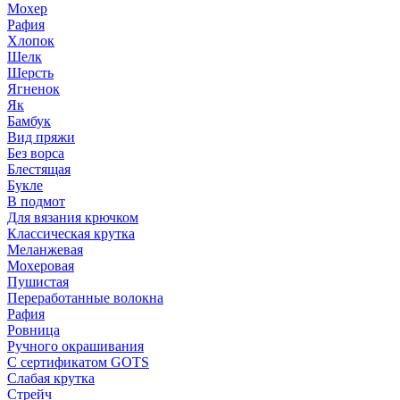
Мохер
Рафия
Хлопок
Шелк
Шерсть
Ягненок
Як
Бамбук
Вид пряжи
Без ворса
Блестящая
Букле
В подмот
Для вязания крючком
Классическая крутка
Меланжевая
Мохеровая
Пушистая
Переработанные волокна
Рафия
Ровница
Ручного окрашивания
С сертификатом GOTS
Слабая крутка
Стрейч