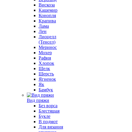
Вискоза
Кашемир
Конопля
Крапива
Лама
Лен
Лиоцелл
(Тенсел)
Меринос
Мохер
Рафия
Хлопок
Шелк
Шерсть
Ягненок
Як
Бамбук
Вид пряжи
Без ворса
Блестящая
Букле
В подмот
Для вязания