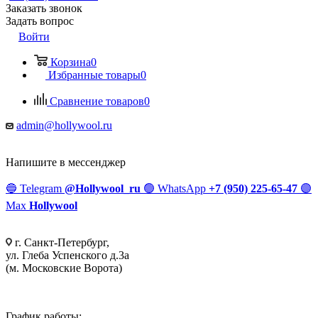
Заказать звонок
Задать вопрос
Войти
Корзина
0
Избранные товары
0
Сравнение товаров
0
admin@hollywool.ru
Напишите в мессенджер
🔵
Telegram
@Hollywool_ru
🟢
WhatsApp
+7 (950) 225-65-47
🟣
Max
Hollywool
г. Санкт-Петербург,
ул. Глеба Успенского д.3а
(м. Московские Ворота)
График работы: