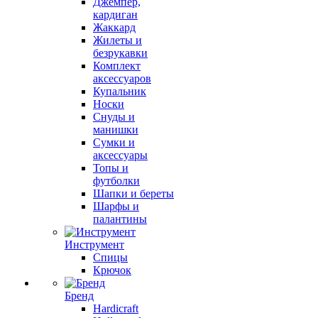
Джемпер,
кардиган
Жаккард
Жилеты и
безрукавки
Комплект
аксессуаров
Купальник
Носки
Снуды и
манишки
Сумки и
аксессуары
Топы и
футболки
Шапки и береты
Шарфы и
палантины
Инструмент
Спицы
Крючок
Бренд
Hardicraft