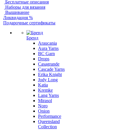
Бесплатные описания
Наборы для вязания
Вышивание
Ликвидация %
Подарочные сертификаты
Бренд
Araucania
Aura Yarns
BC Garn
Drops
Casagrande
Cascade Yarns
Erika Knight
Jody Long
Katia
Kremke
Lang Yarns
Mirasol
Noro
Onion
Performance
Queensland
Collection