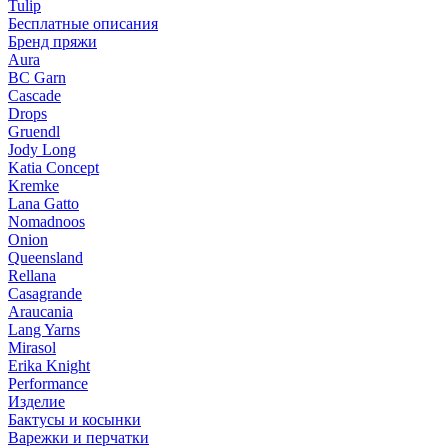
Tulip
Бесплатные описания
Бренд пряжи
Aura
BC Garn
Cascade
Drops
Gruendl
Jody Long
Katia Concept
Kremke
Lana Gatto
Nomadnoos
Onion
Queensland
Rellana
Casagrande
Araucania
Lang Yarns
Mirasol
Erika Knight
Performance
Изделие
Бактусы и косынки
Варежки и перчатки