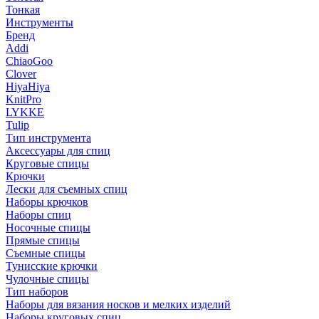
Тонкая
Инструменты
Бренд
Addi
ChiaoGoo
Clover
HiyaHiya
KnitPro
LYKKE
Tulip
Тип инструмента
Аксессуары для спиц
Круговые спицы
Крючки
Лески для съемных спиц
Наборы крючков
Наборы спиц
Носочные спицы
Прямые спицы
Съемные спицы
Тунисские крючки
Чулочные спицы
Тип наборов
Наборы для вязания носков и мелких изделий
Наборы круговых спиц