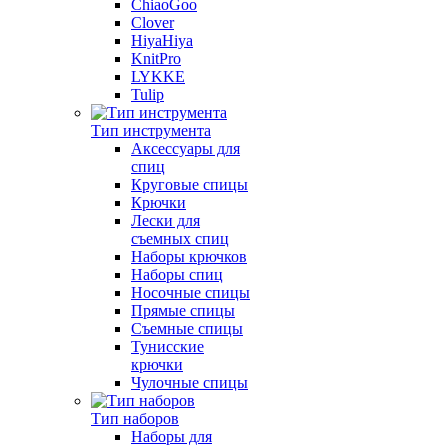
ChiaoGoo
Clover
HiyaHiya
KnitPro
LYKKE
Tulip
Тип инструмента
Аксессуары для
спиц
Круговые спицы
Крючки
Лески для
съемных спиц
Наборы крючков
Наборы спиц
Носочные спицы
Прямые спицы
Съемные спицы
Тунисские
крючки
Чулочные спицы
Тип наборов
Наборы для