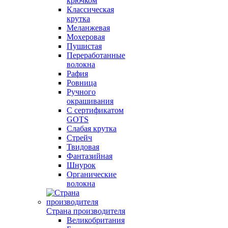
крючком
Классическая
крутка
Меланжевая
Мохеровая
Пушистая
Переработанные
волокна
Рафия
Ровница
Ручного
окрашивания
С сертификатом
GOTS
Слабая крутка
Стрейч
Твидовая
Фантазийная
Шнурок
Органические
волокна
Страна производителя
Великобритания