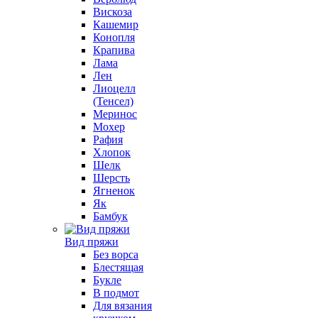
Вискоза
Кашемир
Конопля
Крапива
Лама
Лен
Лиоцелл
(Тенсел)
Меринос
Мохер
Рафия
Хлопок
Шелк
Шерсть
Ягненок
Як
Бамбук
Вид пряжи
Без ворса
Блестящая
Букле
В подмот
Для вязания