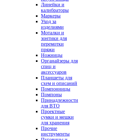
Линейки и
калибраторы
Маркеры
Уход за
изделиями
Моталки и
зонтики для
перемотки
пряжи
Ножницы
Органайзеры для
спиц и
аксессуаров
Планшеты для
схем и описаний
Помпонницы
Помпоны
Принадлежности
для ВТО
Проектные
сумки и мешки
для хранения
Прочие
инструменты
Пуговицы и