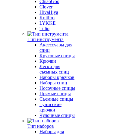
ChiaoGoo
Clover
HiyaHiya
KnitPro
LYKKE
Tulip
Тип инструмента
Аксессуары для
спиц
Круговые спицы
Крючки
Лески для
съемных спиц
Наборы крючков
Наборы спиц
Носочные спицы
Прямые спицы
Съемные спицы
Тунисские
крючки
Чулочные спицы
Тип наборов
Наборы для