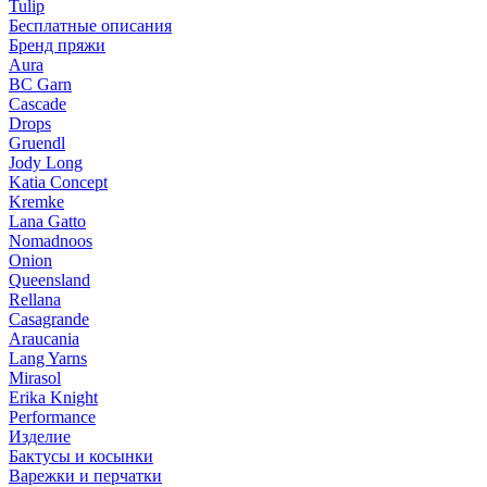
Tulip
Бесплатные описания
Бренд пряжи
Aura
BC Garn
Cascade
Drops
Gruendl
Jody Long
Katia Concept
Kremke
Lana Gatto
Nomadnoos
Onion
Queensland
Rellana
Casagrande
Araucania
Lang Yarns
Mirasol
Erika Knight
Performance
Изделие
Бактусы и косынки
Варежки и перчатки