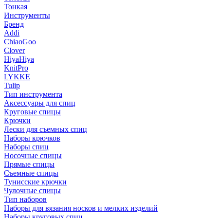
Тонкая
Инструменты
Бренд
Addi
ChiaoGoo
Clover
HiyaHiya
KnitPro
LYKKE
Tulip
Тип инструмента
Аксессуары для спиц
Круговые спицы
Крючки
Лески для съемных спиц
Наборы крючков
Наборы спиц
Носочные спицы
Прямые спицы
Съемные спицы
Тунисские крючки
Чулочные спицы
Тип наборов
Наборы для вязания носков и мелких изделий
Наборы круговых спиц