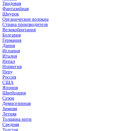
Твидовая
Фантазийная
Шнурок
Органические волокна
Страна производителя
Великобритания
Болгария
Германия
Дания
Испания
Италия
Непал
Норвегия
Перу
Россия
США
Япония
Швейцария
Сезон
Демисезонная
Зимняя
Летняя
Толщина нити
Средняя
Толстая