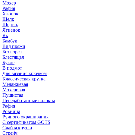
Мохер
Рафия
Хлопок
Шелк
Шерсть
Ягненок
Як
Бамбук
Вид пряжи
Без ворса
Блестящая
Букле
В подмот
Для вязания крючком
Классическая крутка
Меланжевая
Мохеровая
Пушистая
Переработанные волокна
Рафия
Ровница
Ручного окрашивания
С сертификатом GOTS
Слабая крутка
Стрейч