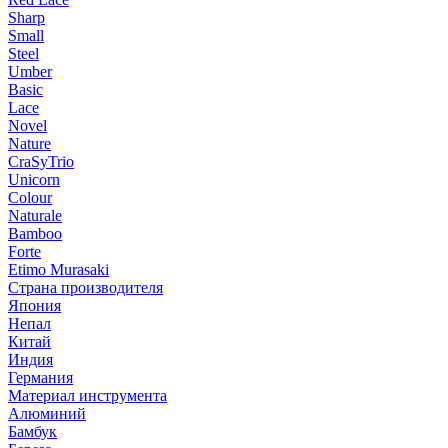
Sharp
Small
Steel
Umber
Basic
Lace
Novel
Nature
CraSyTrio
Unicorn
Colour
Naturale
Bamboo
Forte
Etimo Murasaki
Страна производителя
Япония
Непал
Китай
Индия
Германия
Материал инструмента
Алюминий
Бамбук