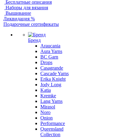
Бесплатные описания
Наборы для вязания
Вышивание
Ликвидация %
Подарочные сертификаты
Бренд
Araucania
Aura Yarns
BC Garn
Drops
Casagrande
Cascade Yarns
Erika Knight
Jody Long
Katia
Kremke
Lang Yarns
Mirasol
Noro
Onion
Performance
Queensland
Collection