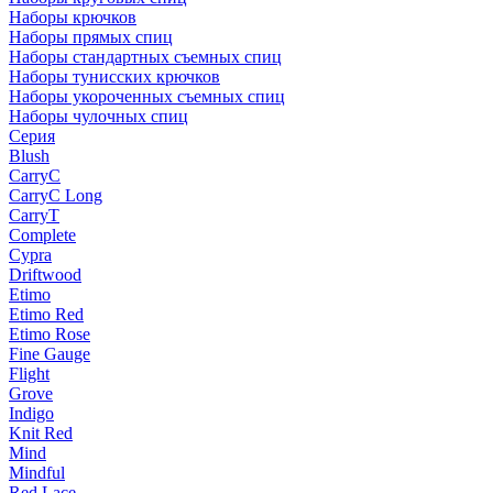
Наборы крючков
Наборы прямых спиц
Наборы стандартных съемных спиц
Наборы тунисских крючков
Наборы укороченных съемных спиц
Наборы чулочных спиц
Серия
Blush
CarryC
CarryC Long
CarryT
Complete
Cypra
Driftwood
Etimo
Etimo Red
Etimo Rose
Fine Gauge
Flight
Grove
Indigo
Knit Red
Mind
Mindful
Red Lace