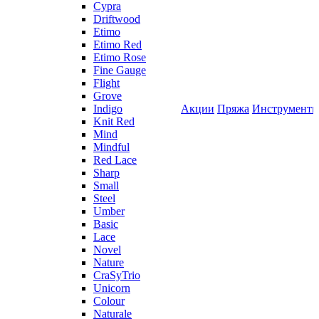
Cypra
Driftwood
Etimo
Etimo Red
Etimo Rose
Fine Gauge
Flight
Grove
Indigo
Акции
Пряжа
Инструмент
Knit Red
Mind
Mindful
Red Lace
Sharp
Small
Steel
Umber
Basic
Lace
Novel
Nature
CraSyTrio
Unicorn
Colour
Naturale