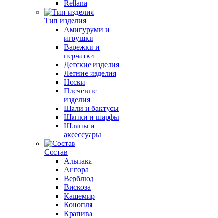
Rellana
Тип изделия
Амигуруми и
игрушки
Варежки и
перчатки
Детские изделия
Летние изделия
Носки
Плечевые
изделия
Шали и бактусы
Шапки и шарфы
Шляпы и
аксессуары
Состав
Альпака
Ангора
Верблюд
Вискоза
Кашемир
Конопля
Крапива