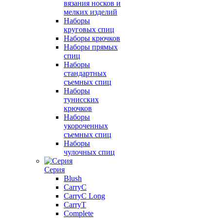
вязания носков и
мелких изделий
Наборы
круговых спиц
Наборы крючков
Наборы прямых
спиц
Наборы
стандартных
съемных спиц
Наборы
тунисских
крючков
Наборы
укороченных
съемных спиц
Наборы
чулочных спиц
Серия
Blush
CarryC
CarryC Long
CarryT
Complete