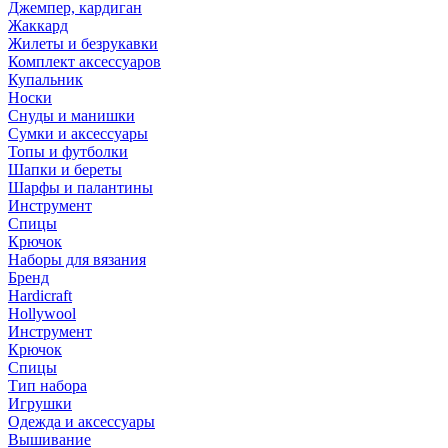
Джемпер, кардиган
Жаккард
Жилеты и безрукавки
Комплект аксессуаров
Купальник
Носки
Снуды и манишки
Сумки и аксессуары
Топы и футболки
Шапки и береты
Шарфы и палантины
Инструмент
Спицы
Крючок
Наборы для вязания
Бренд
Hardicraft
Hollywool
Инструмент
Крючок
Спицы
Тип набора
Игрушки
Одежда и аксессуары
Вышивание