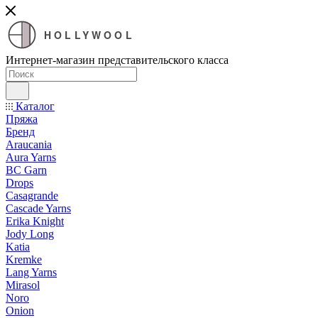
HOLLYWOOL
Интернет-магазин представительского класса
Каталог
Пряжа
Бренд
Araucania
Aura Yarns
BC Garn
Drops
Casagrande
Cascade Yarns
Erika Knight
Jody Long
Katia
Kremke
Lang Yarns
Mirasol
Noro
Onion