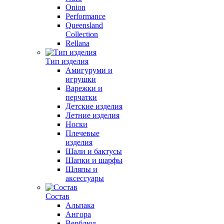
Onion
Performance
Queensland
Collection
Rellana
Тип изделия
Амигуруми и
игрушки
Варежки и
перчатки
Детские изделия
Летние изделия
Носки
Плечевые
изделия
Шали и бактусы
Шапки и шарфы
Шляпы и
аксессуары
Состав
Альпака
Ангора
Верблюд