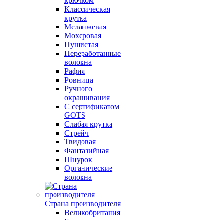
крючком
Классическая
крутка
Меланжевая
Мохеровая
Пушистая
Переработанные
волокна
Рафия
Ровница
Ручного
окрашивания
С сертификатом
GOTS
Слабая крутка
Стрейч
Твидовая
Фантазийная
Шнурок
Органические
волокна
Страна производителя
Великобритания