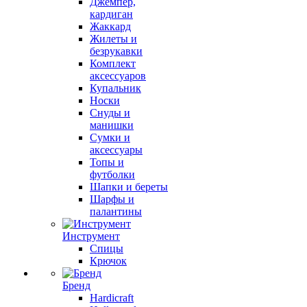
Джемпер,
кардиган
Жаккард
Жилеты и
безрукавки
Комплект
аксессуаров
Купальник
Носки
Снуды и
манишки
Сумки и
аксессуары
Топы и
футболки
Шапки и береты
Шарфы и
палантины
Инструмент
Спицы
Крючок
Бренд
Hardicraft