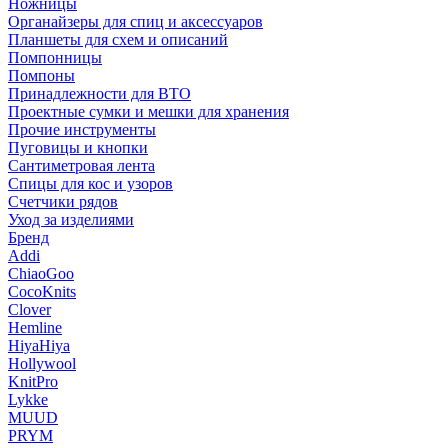
Ножницы
Органайзеры для спиц и аксессуаров
Планшеты для схем и описаний
Помпонницы
Помпоны
Принадлежности для ВТО
Проектные сумки и мешки для хранения
Прочие инструменты
Пуговицы и кнопки
Сантиметровая лента
Спицы для кос и узоров
Счетчики рядов
Уход за изделиями
Бренд
Addi
ChiaoGoo
CocoKnits
Clover
Hemline
HiyaHiya
Hollywool
KnitPro
Lykke
MUUD
PRYM