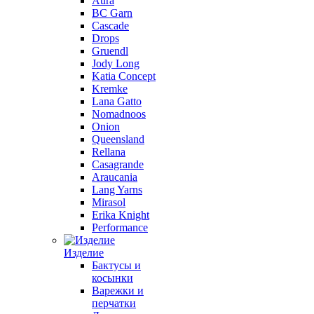
Aura
BC Garn
Cascade
Drops
Gruendl
Jody Long
Katia Concept
Kremke
Lana Gatto
Nomadnoos
Onion
Queensland
Rellana
Casagrande
Araucania
Lang Yarns
Mirasol
Erika Knight
Performance
Изделие
Бактусы и
косынки
Варежки и
перчатки