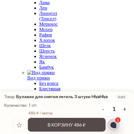
Лама
Лен
Лиоцелл
(Тенсел)
Меринос
Мохер
Рафия
Хлопок
Шелк
Шерсть
Ягненок
Як
Бамбук
Вид пряжи
Без ворса
Блестящая
Букле
Булавки для снятия петель 3 штуки HiyaHiya
Товар
6 шт.
В подмот
Для вязания
Количество
1 шт.
-
+
1
крючком
486 ₽ / моток
Классическая
1
крутка
☆
В КОРЗИНУ
486 ₽
Меланжевая
Мохеровая