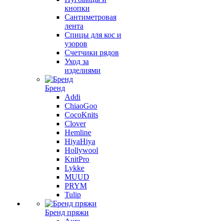
кнопки
Сантиметровая
лента
Спицы для кос и
узоров
Счетчики рядов
Уход за
изделиями
Бренд
Addi
ChiaoGoo
CocoKnits
Clover
Hemline
HiyaHiya
Hollywool
KnitPro
Lykke
MUUD
PRYM
Tulip
Бренд пряжи