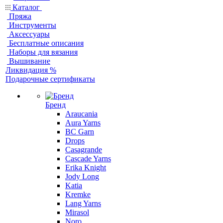
Каталог
Пряжа
Инструменты
Аксессуары
Бесплатные описания
Наборы для вязания
Вышивание
Ликвидация %
Подарочные сертификаты
Бренд
Araucania
Aura Yarns
BC Garn
Drops
Casagrande
Cascade Yarns
Erika Knight
Jody Long
Katia
Kremke
Lang Yarns
Mirasol
Noro