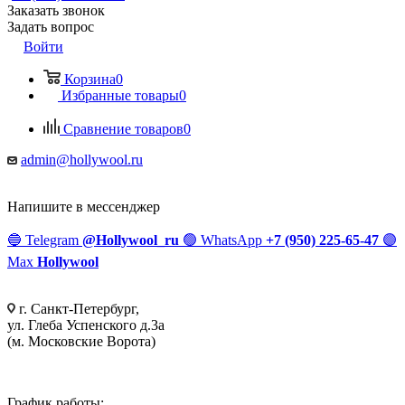
Заказать звонок
Задать вопрос
Войти
Корзина
0
Избранные товары
0
Сравнение товаров
0
admin@hollywool.ru
Напишите в мессенджер
🔵
Telegram
@Hollywool_ru
🟢
WhatsApp
+7 (950) 225-65-47
🟣
Max
Hollywool
г. Санкт-Петербург,
ул. Глеба Успенского д.3а
(м. Московские Ворота)
График работы: