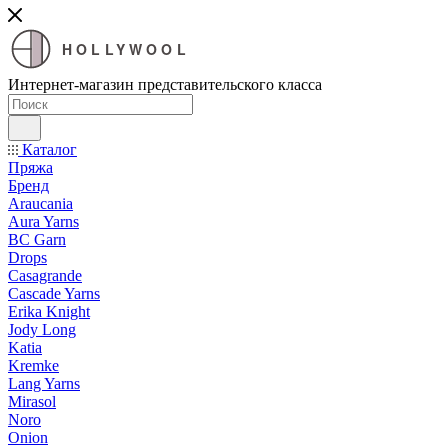
HOLLYWOOL
Интернет-магазин представительского класса
Каталог
Пряжа
Бренд
Araucania
Aura Yarns
BC Garn
Drops
Casagrande
Cascade Yarns
Erika Knight
Jody Long
Katia
Kremke
Lang Yarns
Mirasol
Noro
Onion