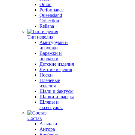
Onion
Performance
Queensland
Collection
Rellana
Тип изделия
Амигуруми и
игрушки
Варежки и
перчатки
Детские изделия
Летние изделия
Носки
Плечевые
изделия
Шали и бактусы
Шапки и шарфы
Шляпы и
аксессуары
Состав
Альпака
Ангора
Верблюд