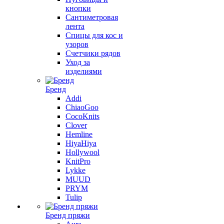
кнопки
Сантиметровая
лента
Спицы для кос и
узоров
Счетчики рядов
Уход за
изделиями
Бренд
Addi
ChiaoGoo
CocoKnits
Clover
Hemline
HiyaHiya
Hollywool
KnitPro
Lykke
MUUD
PRYM
Tulip
Бренд пряжи