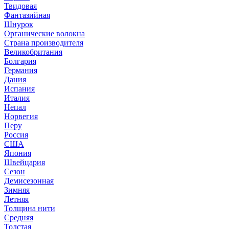
Твидовая
Фантазийная
Шнурок
Органические волокна
Страна производителя
Великобритания
Болгария
Германия
Дания
Испания
Италия
Непал
Норвегия
Перу
Россия
США
Япония
Швейцария
Сезон
Демисезонная
Зимняя
Летняя
Толщина нити
Средняя
Толстая