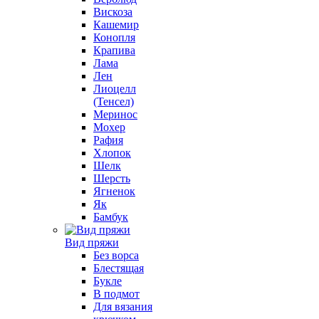
Вискоза
Кашемир
Конопля
Крапива
Лама
Лен
Лиоцелл
(Тенсел)
Меринос
Мохер
Рафия
Хлопок
Шелк
Шерсть
Ягненок
Як
Бамбук
Вид пряжи
Без ворса
Блестящая
Букле
В подмот
Для вязания