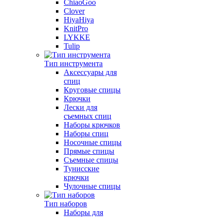
ChiaoGoo
Clover
HiyaHiya
KnitPro
LYKKE
Tulip
Тип инструмента
Аксессуары для
спиц
Круговые спицы
Крючки
Лески для
съемных спиц
Наборы крючков
Наборы спиц
Носочные спицы
Прямые спицы
Съемные спицы
Тунисские
крючки
Чулочные спицы
Тип наборов
Наборы для