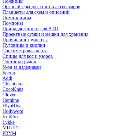
Ножницы
Органайзеры для спиц и аксессуаров
Планшеты для схем и описаний
Помпонницы
Помпоны
Принадлежности для ВТО
Проектные сумки и мешки для хранения
Прочие инструменты
Пуговицы и кнопки
Сантиметровая лента
Спицы для кос и узоров
Счетчики рядов
Уход за изделиями
Бренд
Addi
ChiaoGoo
CocoKnits
Clover
Hemline
HiyaHiya
Hollywool
KnitPro
Lykke
MUUD
PRYM