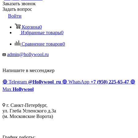
Заказать звонок
Задать вопрос
Войти
Корзина
0
Избранные товары
0
Сравнение товаров
0
admin@hollywool.ru
Напишите в мессенджер
🔵
Telegram
@Hollywool_ru
🟢
WhatsApp
+7 (950) 225-65-47
🟣
Max
Hollywool
г. Санкт-Петербург,
ул. Глеба Успенского д.3а
(м. Московские Ворота)
График работы: