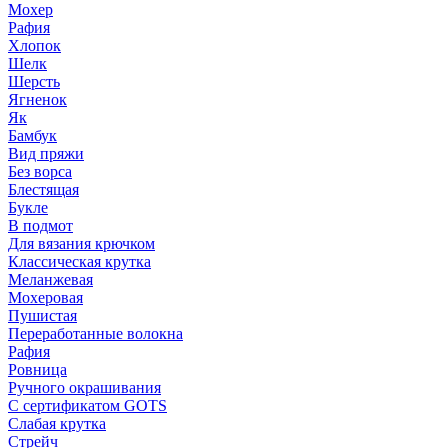
Мохер
Рафия
Хлопок
Шелк
Шерсть
Ягненок
Як
Бамбук
Вид пряжи
Без ворса
Блестящая
Букле
В подмот
Для вязания крючком
Классическая крутка
Меланжевая
Мохеровая
Пушистая
Переработанные волокна
Рафия
Ровница
Ручного окрашивания
С сертификатом GOTS
Слабая крутка
Стрейч