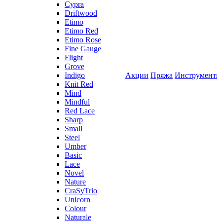
Cypra
Driftwood
Etimo
Etimo Red
Etimo Rose
Fine Gauge
Flight
Grove
Indigo
Акции
Пряжа
Инструмент
Knit Red
Mind
Mindful
Red Lace
Sharp
Small
Steel
Umber
Basic
Lace
Novel
Nature
CraSyTrio
Unicorn
Colour
Naturale