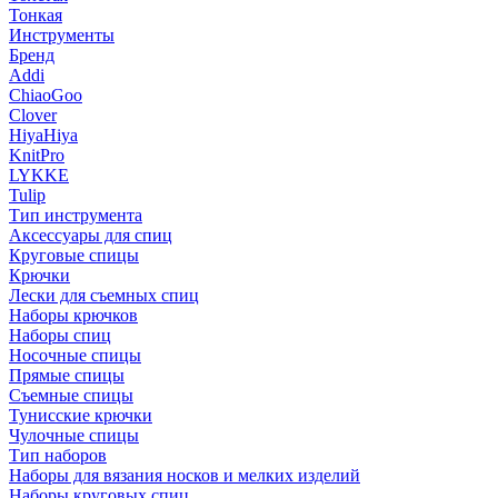
Тонкая
Инструменты
Бренд
Addi
ChiaoGoo
Clover
HiyaHiya
KnitPro
LYKKE
Tulip
Тип инструмента
Аксессуары для спиц
Круговые спицы
Крючки
Лески для съемных спиц
Наборы крючков
Наборы спиц
Носочные спицы
Прямые спицы
Съемные спицы
Тунисские крючки
Чулочные спицы
Тип наборов
Наборы для вязания носков и мелких изделий
Наборы круговых спиц