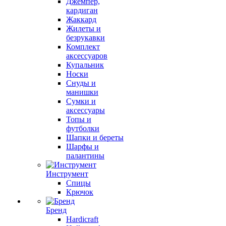
Джемпер,
кардиган
Жаккард
Жилеты и
безрукавки
Комплект
аксессуаров
Купальник
Носки
Снуды и
манишки
Сумки и
аксессуары
Топы и
футболки
Шапки и береты
Шарфы и
палантины
Инструмент
Спицы
Крючок
Бренд
Hardicraft