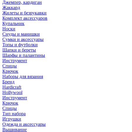
Джемпер, кардиган
Жаккард
Жилеты и безрукавки
Комплект аксессуаров
Купальник
Носки
Снуды и манишки
Сумки и аксессуары
Топы и футболки
Шапки и береты
Шарфы и палантины
Инструмент
Спицы
Крючок
Наборы для вязания
Бренд
Hardicraft
Hollywool
Инструмент
Крючок
Спицы
Тип набора
Игрушки
Одежда и аксессуары
Вышивание