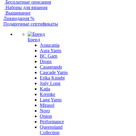
Бесплатные описания
Наборы для вязания
Вышивание
Ликвидация %
Подарочные сертификаты
Бренд
Araucania
Aura Yarns
BC Garn
Drops
Casagrande
Cascade Yarns
Erika Knight
Jody Long
Katia
Kremke
Lang Yarns
Mirasol
Noro
Onion
Performance
Queensland
Collection