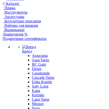
Каталог
Пряжа
Инструменты
Аксессуары
Бесплатные описания
Наборы для вязания
Вышивание
Ликвидация %
Подарочные сертификаты
Бренд
Araucania
Aura Yarns
BC Garn
Drops
Casagrande
Cascade Yarns
Erika Knight
Jody Long
Katia
Kremke
Lang Yarns
Mirasol
Noro