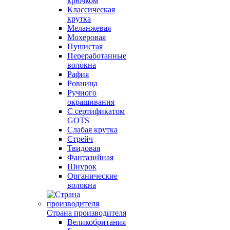
крючком
Классическая
крутка
Меланжевая
Мохеровая
Пушистая
Переработанные
волокна
Рафия
Ровница
Ручного
окрашивания
С сертификатом
GOTS
Слабая крутка
Стрейч
Твидовая
Фантазийная
Шнурок
Органические
волокна
Страна производителя
Великобритания