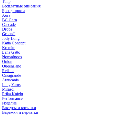
Tulip
Бесплатные описания
Бренд пряжи
Aura
BC Garn
Cascade
Drops
Gruendl
Jody Long
Katia Concept
Kremke
Lana Gatto
Nomadnoos
Onion
Queensland
Rellana
Casagrande
Araucania
Lang Yarns
Mirasol
Erika Knight
Performance
Изделие
Бактусы и косынки
Варежки и перчатки