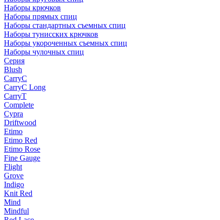
Наборы крючков
Наборы прямых спиц
Наборы стандартных съемных спиц
Наборы тунисских крючков
Наборы укороченных съемных спиц
Наборы чулочных спиц
Серия
Blush
CarryC
CarryC Long
CarryT
Complete
Cypra
Driftwood
Etimo
Etimo Red
Etimo Rose
Fine Gauge
Flight
Grove
Indigo
Knit Red
Mind
Mindful
Red Lace