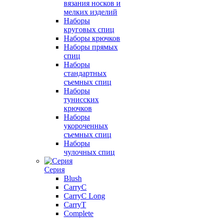
вязания носков и
мелких изделий
Наборы
круговых спиц
Наборы крючков
Наборы прямых
спиц
Наборы
стандартных
съемных спиц
Наборы
тунисских
крючков
Наборы
укороченных
съемных спиц
Наборы
чулочных спиц
Серия
Blush
CarryC
CarryC Long
CarryT
Complete