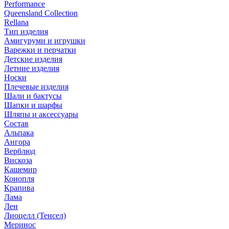
Performance
Queensland Collection
Rellana
Тип изделия
Амигуруми и игрушки
Варежки и перчатки
Детские изделия
Летние изделия
Носки
Плечевые изделия
Шали и бактусы
Шапки и шарфы
Шляпы и аксессуары
Состав
Альпака
Ангора
Верблюд
Вискоза
Кашемир
Конопля
Крапива
Лама
Лен
Лиоцелл (Тенсел)
Меринос