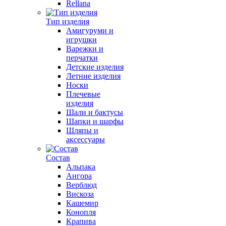
Rellana
Тип изделия
Амигуруми и
игрушки
Варежки и
перчатки
Детские изделия
Летние изделия
Носки
Плечевые
изделия
Шали и бактусы
Шапки и шарфы
Шляпы и
аксессуары
Состав
Альпака
Ангора
Верблюд
Вискоза
Кашемир
Конопля
Крапива