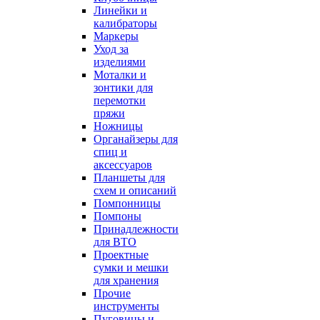
Линейки и
калибраторы
Маркеры
Уход за
изделиями
Моталки и
зонтики для
перемотки
пряжи
Ножницы
Органайзеры для
спиц и
аксессуаров
Планшеты для
схем и описаний
Помпонницы
Помпоны
Принадлежности
для ВТО
Проектные
сумки и мешки
для хранения
Прочие
инструменты
Пуговицы и