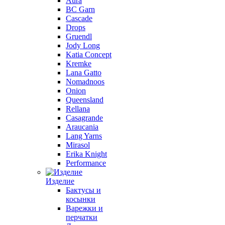
Aura
BC Garn
Cascade
Drops
Gruendl
Jody Long
Katia Concept
Kremke
Lana Gatto
Nomadnoos
Onion
Queensland
Rellana
Casagrande
Araucania
Lang Yarns
Mirasol
Erika Knight
Performance
Изделие
Бактусы и
косынки
Варежки и
перчатки