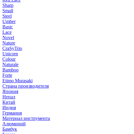
Sharp
Small
Steel
Umber
Basic
Lace
Novel
Nature
CraSyTrio
Unicorn
Colour
Naturale
Bamboo
Forte
Etimo Murasaki
Страна производителя
Япония
Непал
Китай
Индия
Германия
Материал инструмента
Алюминий
Бамбук