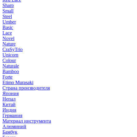
Sharp
Small
Steel
Umber
Basic
Lace
Novel
Nature
CraSyTrio
Unicorn
Colour
Naturale
Bamboo
Forte
Etimo Murasaki
Страна производителя
Япония
Непал
Китай
Индия
Германия
Материал инструмента
Алюминий
Бамбук