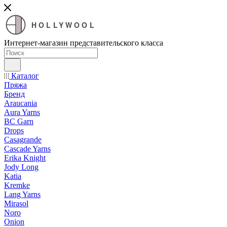
HOLLYWOOL
Интернет-магазин представительского класса
Каталог
Пряжа
Бренд
Araucania
Aura Yarns
BC Garn
Drops
Casagrande
Cascade Yarns
Erika Knight
Jody Long
Katia
Kremke
Lang Yarns
Mirasol
Noro
Onion