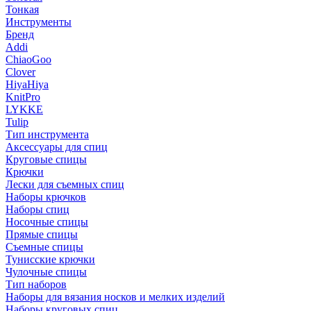
Тонкая
Инструменты
Бренд
Addi
ChiaoGoo
Clover
HiyaHiya
KnitPro
LYKKE
Tulip
Тип инструмента
Аксессуары для спиц
Круговые спицы
Крючки
Лески для съемных спиц
Наборы крючков
Наборы спиц
Носочные спицы
Прямые спицы
Съемные спицы
Тунисские крючки
Чулочные спицы
Тип наборов
Наборы для вязания носков и мелких изделий
Наборы круговых спиц