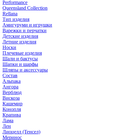
Performance
Queensland Collection
Rellana
Тип изделия
Амигуруми и игрушки
Варежки и перчатки
Детские изделия
Летние изделия
Носки
Плечевые изделия
Шали и бактусы
Шапки и шарфы
Шляпы и аксессуары
Состав
Альпака
Ангора
Верблюд
Вискоза
Кашемир
Конопля
Крапива
Лама
Лен
Лиоцелл (Тенсел)
Меринос