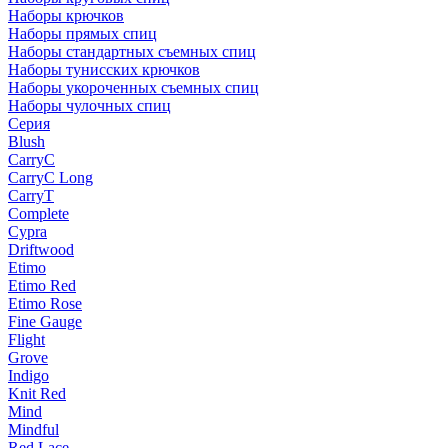
Наборы крючков
Наборы прямых спиц
Наборы стандартных съемных спиц
Наборы тунисских крючков
Наборы укороченных съемных спиц
Наборы чулочных спиц
Серия
Blush
CarryC
CarryC Long
CarryT
Complete
Cypra
Driftwood
Etimo
Etimo Red
Etimo Rose
Fine Gauge
Flight
Grove
Indigo
Knit Red
Mind
Mindful
Red Lace