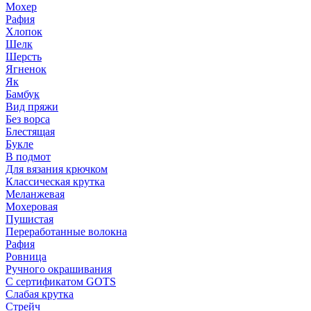
Мохер
Рафия
Хлопок
Шелк
Шерсть
Ягненок
Як
Бамбук
Вид пряжи
Без ворса
Блестящая
Букле
В подмот
Для вязания крючком
Классическая крутка
Меланжевая
Мохеровая
Пушистая
Переработанные волокна
Рафия
Ровница
Ручного окрашивания
С сертификатом GOTS
Слабая крутка
Стрейч