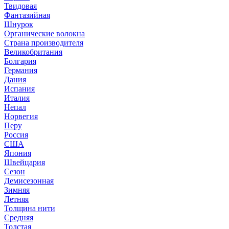
Твидовая
Фантазийная
Шнурок
Органические волокна
Страна производителя
Великобритания
Болгария
Германия
Дания
Испания
Италия
Непал
Норвегия
Перу
Россия
США
Япония
Швейцария
Сезон
Демисезонная
Зимняя
Летняя
Толщина нити
Средняя
Толстая