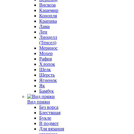
Вискоза
Кашемир
Конопля
Крапива
Лама
Лен
Лиоцелл
(Тенсел)
Меринос
Мохер
Рафия
Хлопок
Шелк
Шерсть
Ягненок
Як
Бамбук
Вид пряжи
Без ворса
Блестящая
Букле
В подмот
Для вязания