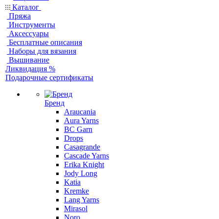
Каталог
Пряжа
Инструменты
Аксессуары
Бесплатные описания
Наборы для вязания
Вышивание
Ликвидация %
Подарочные сертификаты
Бренд
Araucania
Aura Yarns
BC Garn
Drops
Casagrande
Cascade Yarns
Erika Knight
Jody Long
Katia
Kremke
Lang Yarns
Mirasol
Noro