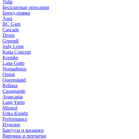
Tulip
Бесплатные описания
Бренд пряжи
Aura
BC Garn
Cascade
Drops
Gruendl
Jody Long
Katia Concept
Kremke
Lana Gatto
Nomadnoos
Onion
Queensland
Rellana
Casagrande
Araucania
Lang Yarns
Mirasol
Erika Knight
Performance
Изделие
Бактусы и косынки
Варежки и перчатки