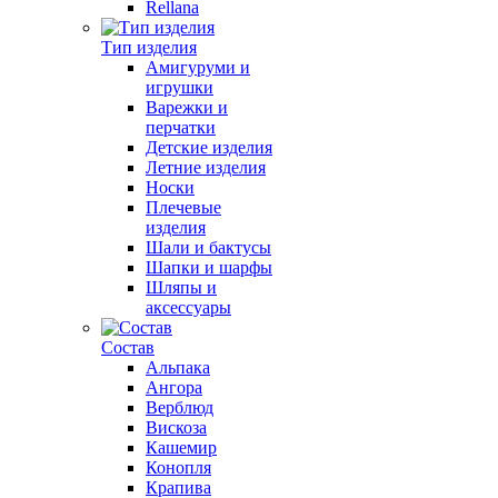
Rellana
Тип изделия
Амигуруми и
игрушки
Варежки и
перчатки
Детские изделия
Летние изделия
Носки
Плечевые
изделия
Шали и бактусы
Шапки и шарфы
Шляпы и
аксессуары
Состав
Альпака
Ангора
Верблюд
Вискоза
Кашемир
Конопля
Крапива