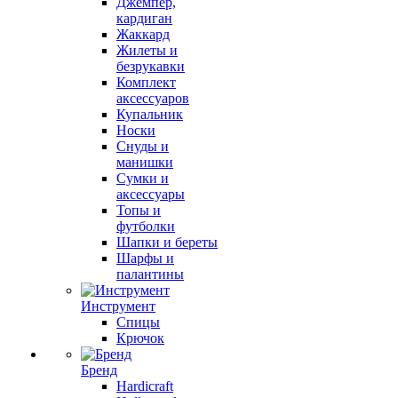
Джемпер,
кардиган
Жаккард
Жилеты и
безрукавки
Комплект
аксессуаров
Купальник
Носки
Снуды и
манишки
Сумки и
аксессуары
Топы и
футболки
Шапки и береты
Шарфы и
палантины
Инструмент
Спицы
Крючок
Бренд
Hardicraft