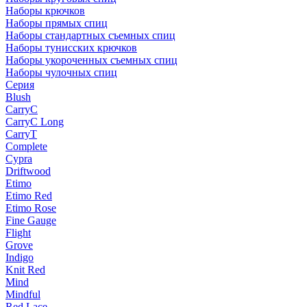
Наборы крючков
Наборы прямых спиц
Наборы стандартных съемных спиц
Наборы тунисских крючков
Наборы укороченных съемных спиц
Наборы чулочных спиц
Серия
Blush
CarryC
CarryC Long
CarryT
Complete
Cypra
Driftwood
Etimo
Etimo Red
Etimo Rose
Fine Gauge
Flight
Grove
Indigo
Knit Red
Mind
Mindful
Red Lace