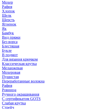
Мохер
Рафия
Хлопок
Шелк
Шерсть
Ягненок
Як
Бамбук
Вид пряжи
Без ворса
Блестящая
Букле
В подмот
Для вязания крючком
Классическая крутка
Меланжевая
Мохеровая
Пушистая
Переработанные волокна
Рафия
Ровница
Ручного окрашивания
С сертификатом GOTS
Слабая крутка
Стрейч