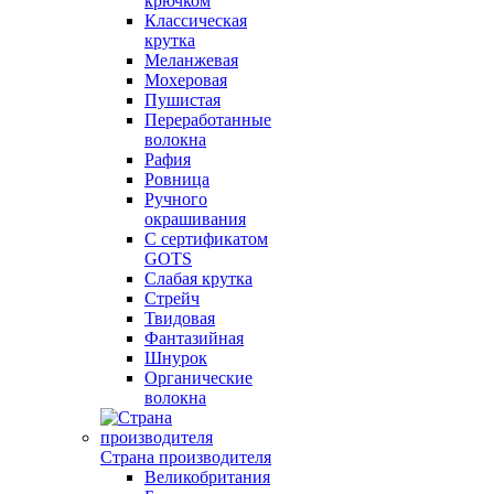
крючком
Классическая
крутка
Меланжевая
Мохеровая
Пушистая
Переработанные
волокна
Рафия
Ровница
Ручного
окрашивания
С сертификатом
GOTS
Слабая крутка
Стрейч
Твидовая
Фантазийная
Шнурок
Органические
волокна
Страна производителя
Великобритания