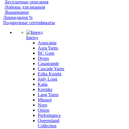
Бесплатные описания
Наборы для вязания
Вышивание
Ликвидация %
Подарочные сертификаты
Бренд
Araucania
Aura Yarns
BC Garn
Drops
Casagrande
Cascade Yarns
Erika Knight
Jody Long
Katia
Kremke
Lang Yarns
Mirasol
Noro
Onion
Performance
Queensland
Collection