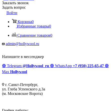
Заказать звонок
Задать вопрос
Войти
Корзина
0
Избранные товары
0
Сравнение товаров
0
admin@hollywool.ru
Напишите в мессенджер
🔵
Telegram
@Hollywool_ru
🟢
WhatsApp
+7 (950) 225-65-47
🟣
Max
Hollywool
г. Санкт-Петербург,
ул. Глеба Успенского д.3а
(м. Московские Ворота)
График работы: