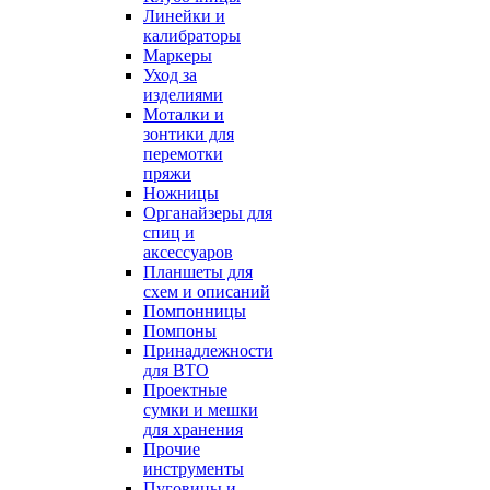
Линейки и
калибраторы
Маркеры
Уход за
изделиями
Моталки и
зонтики для
перемотки
пряжи
Ножницы
Органайзеры для
спиц и
аксессуаров
Планшеты для
схем и описаний
Помпонницы
Помпоны
Принадлежности
для ВТО
Проектные
сумки и мешки
для хранения
Прочие
инструменты
Пуговицы и