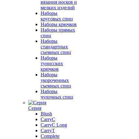
вязания носков и
мелких изделий
Наборы
круговых спиц
Наборы крючков
Наборы прямых
спиц
Наборы
стандартных
съемных спиц
Наборы
тунисских
крючков
Наборы
укороченных
съемных спиц
Наборы
чулочных спиц
Серия
Blush
CarryC
CarryC Long
CarryT
Complete