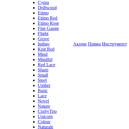
Cypra
Driftwood
Etimo
Etimo Red
Etimo Rose
Fine Gauge
Flight
Grove
Indigo
Акции
Пряжа
Инструмент
Knit Red
Mind
Mindful
Red Lace
Sharp
Small
Steel
Umber
Basic
Lace
Novel
Nature
CraSyTrio
Unicorn
Colour
Naturale