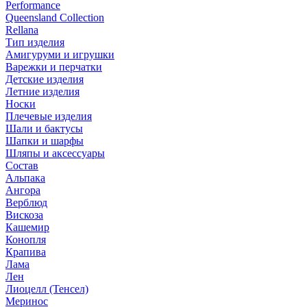
Performance
Queensland Collection
Rellana
Тип изделия
Амигуруми и игрушки
Варежки и перчатки
Детские изделия
Летние изделия
Носки
Плечевые изделия
Шали и бактусы
Шапки и шарфы
Шляпы и аксессуары
Состав
Альпака
Ангора
Верблюд
Вискоза
Кашемир
Конопля
Крапива
Лама
Лен
Лиоцелл (Тенсел)
Меринос