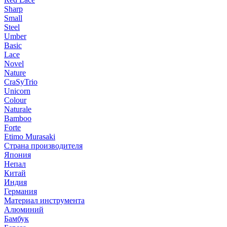
Sharp
Small
Steel
Umber
Basic
Lace
Novel
Nature
CraSyTrio
Unicorn
Colour
Naturale
Bamboo
Forte
Etimo Murasaki
Страна производителя
Япония
Непал
Китай
Индия
Германия
Материал инструмента
Алюминий
Бамбук