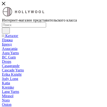
HOLLYWOOL
Интернет-магазин представительского класса
Каталог
Пряжа
Бренд
Araucania
Aura Yarns
BC Garn
Drops
Casagrande
Cascade Yarns
Erika Knight
Jody Long
Katia
Kremke
Lang Yarns
Mirasol
Noro
Onion