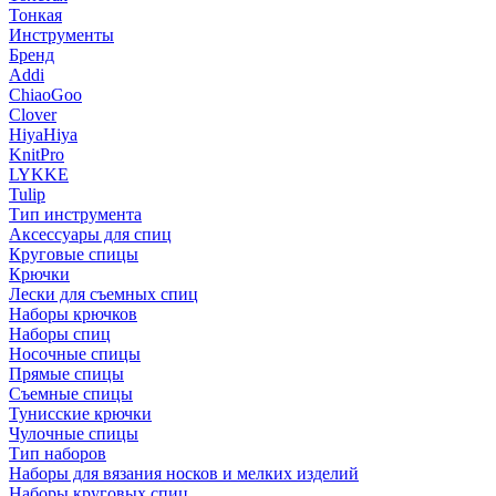
Тонкая
Инструменты
Бренд
Addi
ChiaoGoo
Clover
HiyaHiya
KnitPro
LYKKE
Tulip
Тип инструмента
Аксессуары для спиц
Круговые спицы
Крючки
Лески для съемных спиц
Наборы крючков
Наборы спиц
Носочные спицы
Прямые спицы
Съемные спицы
Тунисские крючки
Чулочные спицы
Тип наборов
Наборы для вязания носков и мелких изделий
Наборы круговых спиц