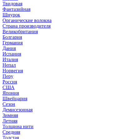
Твидовая
Фантазийная
Шнурок
Органические волокна
Страна производителя
Великобритания
Болгария
Германия
Дания
Испания
Италия
Непал
Норвегия
Перу
Россия
США
Япония
Швейцария
Сезон
Демисезонная
Зимняя
Летняя
Толщина нити
Средняя
Толстая