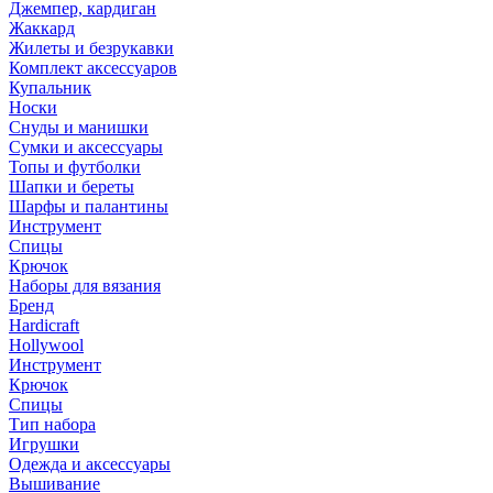
Джемпер, кардиган
Жаккард
Жилеты и безрукавки
Комплект аксессуаров
Купальник
Носки
Снуды и манишки
Сумки и аксессуары
Топы и футболки
Шапки и береты
Шарфы и палантины
Инструмент
Спицы
Крючок
Наборы для вязания
Бренд
Hardicraft
Hollywool
Инструмент
Крючок
Спицы
Тип набора
Игрушки
Одежда и аксессуары
Вышивание