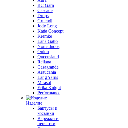
Aura
BC Garn
Cascade
Drops
Gruendl
Jody Long
Katia Concept
Kremke
Lana Gatto
Nomadnoos
Onion
Queensland
Rellana
Casagrande
Araucania
Lang Yarns
Mirasol
Erika Knight
Performance
Изделие
Бактусы и
косынки
Варежки и
перчатки