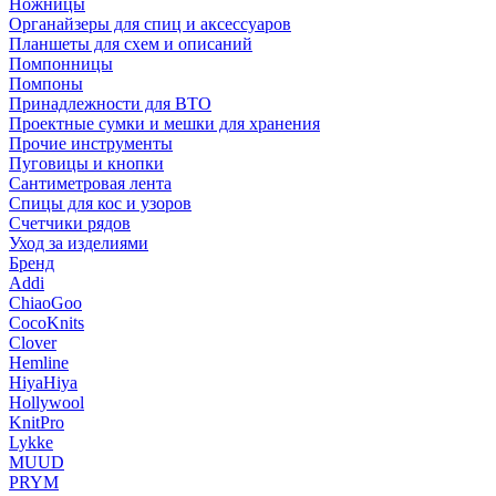
Ножницы
Органайзеры для спиц и аксессуаров
Планшеты для схем и описаний
Помпонницы
Помпоны
Принадлежности для ВТО
Проектные сумки и мешки для хранения
Прочие инструменты
Пуговицы и кнопки
Сантиметровая лента
Спицы для кос и узоров
Счетчики рядов
Уход за изделиями
Бренд
Addi
ChiaoGoo
CocoKnits
Clover
Hemline
HiyaHiya
Hollywool
KnitPro
Lykke
MUUD
PRYM