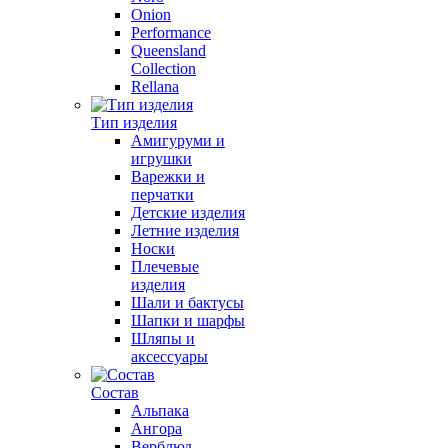
Onion
Performance
Queensland
Collection
Rellana
Тип изделия
Амигуруми и
игрушки
Варежки и
перчатки
Детские изделия
Летние изделия
Носки
Плечевые
изделия
Шали и бактусы
Шапки и шарфы
Шляпы и
аксессуары
Состав
Альпака
Ангора
Верблюд