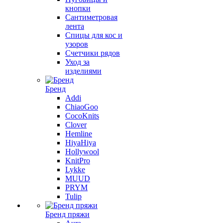
кнопки
Сантиметровая
лента
Спицы для кос и
узоров
Счетчики рядов
Уход за
изделиями
Бренд
Addi
ChiaoGoo
CocoKnits
Clover
Hemline
HiyaHiya
Hollywool
KnitPro
Lykke
MUUD
PRYM
Tulip
Бренд пряжи