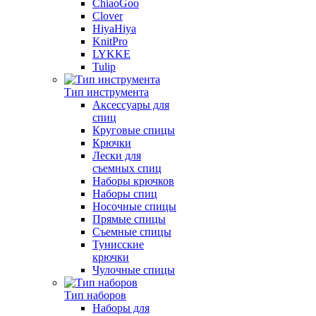
ChiaoGoo
Clover
HiyaHiya
KnitPro
LYKKE
Tulip
Тип инструмента
Аксессуары для
спиц
Круговые спицы
Крючки
Лески для
съемных спиц
Наборы крючков
Наборы спиц
Носочные спицы
Прямые спицы
Съемные спицы
Тунисские
крючки
Чулочные спицы
Тип наборов
Наборы для