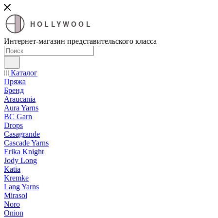
HOLLYWOOL
Интернет-магазин представительского класса
Каталог
Пряжа
Бренд
Araucania
Aura Yarns
BC Garn
Drops
Casagrande
Cascade Yarns
Erika Knight
Jody Long
Katia
Kremke
Lang Yarns
Mirasol
Noro
Onion