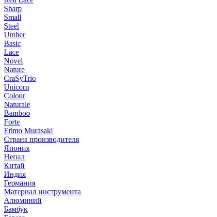
Sharp
Small
Steel
Umber
Basic
Lace
Novel
Nature
CraSyTrio
Unicorn
Colour
Naturale
Bamboo
Forte
Etimo Murasaki
Страна производителя
Япония
Непал
Китай
Индия
Германия
Материал инструмента
Алюминий
Бамбук