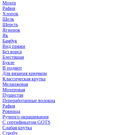
Мохер
Рафия
Хлопок
Шелк
Шерсть
Ягненок
Як
Бамбук
Вид пряжи
Без ворса
Блестящая
Букле
В подмот
Для вязания крючком
Классическая крутка
Меланжевая
Мохеровая
Пушистая
Переработанные волокна
Рафия
Ровница
Ручного окрашивания
С сертификатом GOTS
Слабая крутка
Стрейч