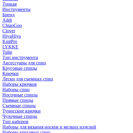
Тонкая
Инструменты
Бренд
Addi
ChiaoGoo
Clover
HiyaHiya
KnitPro
LYKKE
Tulip
Тип инструмента
Аксессуары для спиц
Круговые спицы
Крючки
Лески для съемных спиц
Наборы крючков
Наборы спиц
Носочные спицы
Прямые спицы
Съемные спицы
Тунисские крючки
Чулочные спицы
Тип наборов
Наборы для вязания носков и мелких изделий
Наборы круговых спиц