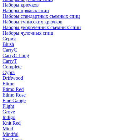
Наборы крючков
Наборы прямых спиц
Наборы стандартных съемных спиц
Наборы тунисских крючков
Наборы укороченных съемных спиц
Наборы чулочных спиц
Серия
Blush
CarryC
CarryC Long
CarryT
Complete
Cypra
Driftwood
Etimo
Etimo Red
Etimo Rose
Fine Gauge
Flight
Grove
Indigo
Knit Red
Mind
Mindful
Red Lace