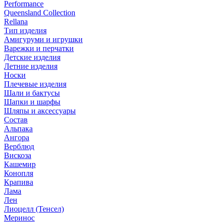
Performance
Queensland Collection
Rellana
Тип изделия
Амигуруми и игрушки
Варежки и перчатки
Детские изделия
Летние изделия
Носки
Плечевые изделия
Шали и бактусы
Шапки и шарфы
Шляпы и аксессуары
Состав
Альпака
Ангора
Верблюд
Вискоза
Кашемир
Конопля
Крапива
Лама
Лен
Лиоцелл (Тенсел)
Меринос