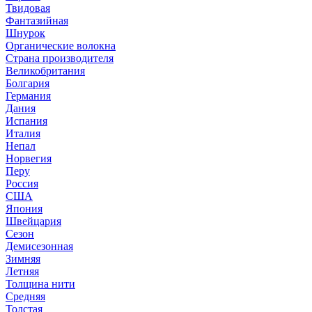
Твидовая
Фантазийная
Шнурок
Органические волокна
Страна производителя
Великобритания
Болгария
Германия
Дания
Испания
Италия
Непал
Норвегия
Перу
Россия
США
Япония
Швейцария
Сезон
Демисезонная
Зимняя
Летняя
Толщина нити
Средняя
Толстая