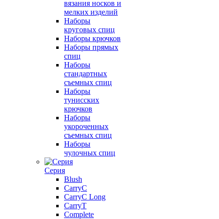
вязания носков и
мелких изделий
Наборы
круговых спиц
Наборы крючков
Наборы прямых
спиц
Наборы
стандартных
съемных спиц
Наборы
тунисских
крючков
Наборы
укороченных
съемных спиц
Наборы
чулочных спиц
Серия
Blush
CarryC
CarryC Long
CarryT
Complete