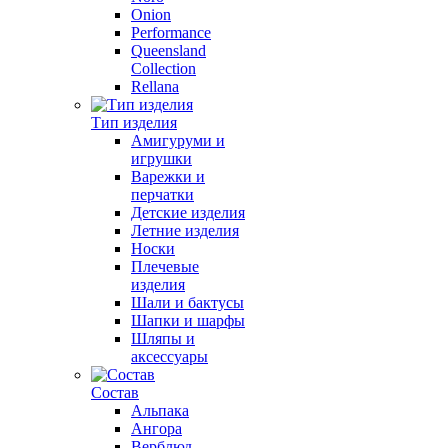
Onion
Performance
Queensland
Collection
Rellana
Тип изделия
Амигуруми и
игрушки
Варежки и
перчатки
Детские изделия
Летние изделия
Носки
Плечевые
изделия
Шали и бактусы
Шапки и шарфы
Шляпы и
аксессуары
Состав
Альпака
Ангора
Верблюд