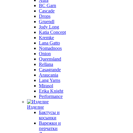
Aura
BC Garn
Cascade
Drops
Gruendl
Jody Long
Katia Concept
Kremke
Lana Gatto
Nomadnoos
Onion
Queensland
Rellana
Casagrande
Araucania
Lang Yarns
Mirasol
Erika Knight
Performance
Изделие
Бактусы и
косынки
Варежки и
перчатки