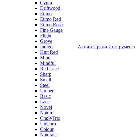
Cypra
Driftwood
Etimo
Etimo Red
Etimo Rose
Fine Gauge
Flight
Grove
Indigo
Акции
Пряжа
Инструмент
Knit Red
Mind
Mindful
Red Lace
Sharp
Small
Steel
Umber
Basic
Lace
Novel
Nature
CraSyTrio
Unicorn
Colour
Naturale