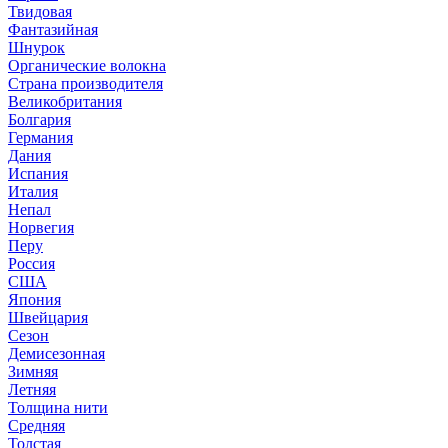
Твидовая
Фантазийная
Шнурок
Органические волокна
Страна производителя
Великобритания
Болгария
Германия
Дания
Испания
Италия
Непал
Норвегия
Перу
Россия
США
Япония
Швейцария
Сезон
Демисезонная
Зимняя
Летняя
Толщина нити
Средняя
Толстая