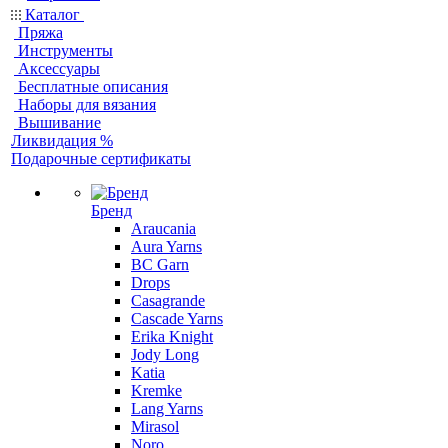
Каталог
Пряжа
Инструменты
Аксессуары
Бесплатные описания
Наборы для вязания
Вышивание
Ликвидация %
Подарочные сертификаты
Бренд
Araucania
Aura Yarns
BC Garn
Drops
Casagrande
Cascade Yarns
Erika Knight
Jody Long
Katia
Kremke
Lang Yarns
Mirasol
Noro