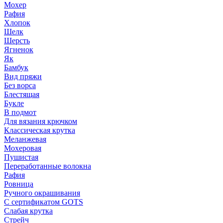
Мохер
Рафия
Хлопок
Шелк
Шерсть
Ягненок
Як
Бамбук
Вид пряжи
Без ворса
Блестящая
Букле
В подмот
Для вязания крючком
Классическая крутка
Меланжевая
Мохеровая
Пушистая
Переработанные волокна
Рафия
Ровница
Ручного окрашивания
С сертификатом GOTS
Слабая крутка
Стрейч