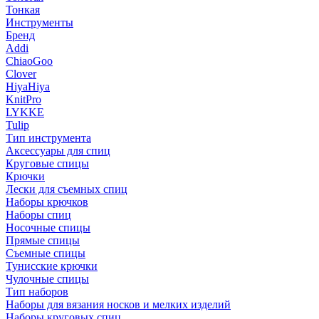
Тонкая
Инструменты
Бренд
Addi
ChiaoGoo
Clover
HiyaHiya
KnitPro
LYKKE
Tulip
Тип инструмента
Аксессуары для спиц
Круговые спицы
Крючки
Лески для съемных спиц
Наборы крючков
Наборы спиц
Носочные спицы
Прямые спицы
Съемные спицы
Тунисские крючки
Чулочные спицы
Тип наборов
Наборы для вязания носков и мелких изделий
Наборы круговых спиц