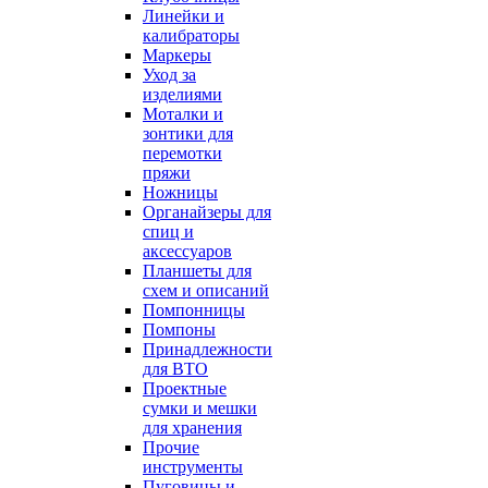
Линейки и
калибраторы
Маркеры
Уход за
изделиями
Моталки и
зонтики для
перемотки
пряжи
Ножницы
Органайзеры для
спиц и
аксессуаров
Планшеты для
схем и описаний
Помпонницы
Помпоны
Принадлежности
для ВТО
Проектные
сумки и мешки
для хранения
Прочие
инструменты
Пуговицы и