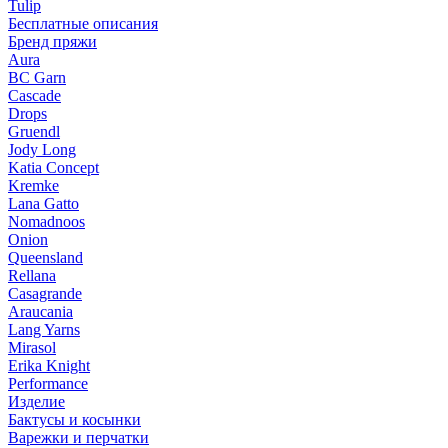
Tulip
Бесплатные описания
Бренд пряжи
Aura
BC Garn
Cascade
Drops
Gruendl
Jody Long
Katia Concept
Kremke
Lana Gatto
Nomadnoos
Onion
Queensland
Rellana
Casagrande
Araucania
Lang Yarns
Mirasol
Erika Knight
Performance
Изделие
Бактусы и косынки
Варежки и перчатки