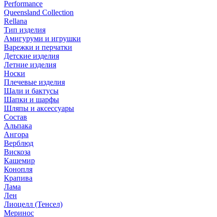
Performance
Queensland Collection
Rellana
Тип изделия
Амигуруми и игрушки
Варежки и перчатки
Детские изделия
Летние изделия
Носки
Плечевые изделия
Шали и бактусы
Шапки и шарфы
Шляпы и аксессуары
Состав
Альпака
Ангора
Верблюд
Вискоза
Кашемир
Конопля
Крапива
Лама
Лен
Лиоцелл (Тенсел)
Меринос