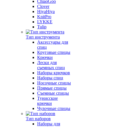
ChiaoGoo
Clover
HiyaHiya
KnitPro
LYKKE
Tulip
Тип инструмента
Аксессуары для
спиц
Круговые спицы
Крючки
Лески для
съемных спиц
Наборы крючков
Наборы спиц
Носочные спицы
Прямые спицы
Съемные спицы
Тунисские
крючки
Чулочные спицы
Тип наборов
Наборы для