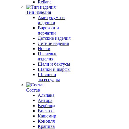
Rellana
Тип изделия
Амигуруми и
игрушки
Варежки и
перчатки
Детские изделия
Летние изделия
Носки
Плечевые
изделия
Шали и бактусы
Шапки и шарфы
Шляпы и
аксессуары
Состав
Альпака
Ангора
Верблюд
Вискоза
Кашемир
Конопля
Крапива