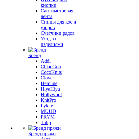
кнопки
Сантиметровая
лента
Спицы для кос и
узоров
Счетчики рядов
Уход за
изделиями
Бренд
Addi
ChiaoGoo
CocoKnits
Clover
Hemline
HiyaHiya
Hollywool
KnitPro
Lykke
MUUD
PRYM
Tulip
Бренд пряжи