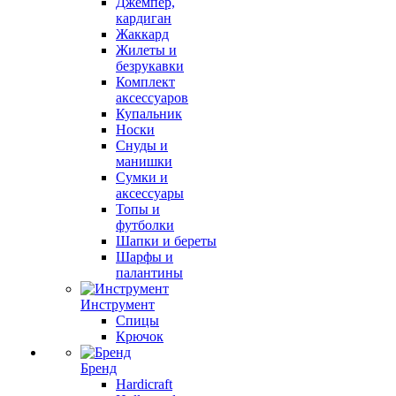
Джемпер,
кардиган
Жаккард
Жилеты и
безрукавки
Комплект
аксессуаров
Купальник
Носки
Снуды и
манишки
Сумки и
аксессуары
Топы и
футболки
Шапки и береты
Шарфы и
палантины
Инструмент
Спицы
Крючок
Бренд
Hardicraft