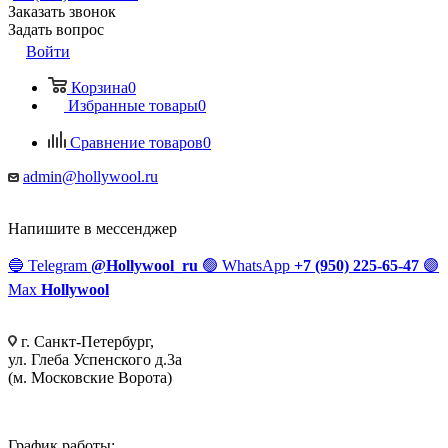
Заказать звонок
Задать вопрос
Войти
Корзина
0
Избранные товары
0
Сравнение товаров
0
admin@hollywool.ru
Напишите в мессенджер
🔵
Telegram
@Hollywool_ru
🟢
WhatsApp
+7 (950) 225-65-47
🟣
Max
Hollywool
г. Санкт-Петербург,
ул. Глеба Успенского д.3а
(м. Московские Ворота)
График работы: