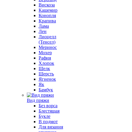
Вискоза
Кашемир
Конопля
Крапива
Лама
Лен
Лиоцелл
(Тенсел)
Меринос
Мохер
Рафия
Хлопок
Шелк
Шерсть
Ягненок
Як
Бамбук
Вид пряжи
Без ворса
Блестящая
Букле
В подмот
Для вязания