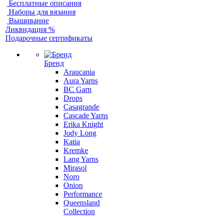
Бесплатные описания
Наборы для вязания
Вышивание
Ликвидация %
Подарочные сертификаты
Бренд
Araucania
Aura Yarns
BC Garn
Drops
Casagrande
Cascade Yarns
Erika Knight
Jody Long
Katia
Kremke
Lang Yarns
Mirasol
Noro
Onion
Performance
Queensland
Collection