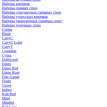
Наборы крючков
Наборы прямых спиц
Наборы стандартных съемных спиц
Наборы тунисских крючков
Наборы укороченных съемных спиц
Наборы чулочных спиц
Серия
Blush
CarryC
CarryC Long
CarryT
Complete
Cypra
Driftwood
Etimo
Etimo Red
Etimo Rose
Fine Gauge
Flight
Grove
Indigo
Knit Red
Mind
Mindful
Red Lace