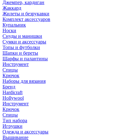
Джемпер, кардиган
Жаккард
Жилеты и безрукавки
Комплект аксессуаров
Купальник
Носки
Снуды и манишки
Сумки и аксессуары
Топы и футболки
Шапки и береты
Шарфы и палантины
Инструмент
Спицы
Крючок
Наборы для вязания
Бренд
Hardicraft
Hollywool
Инструмент
Крючок
Спицы
Тип набора
Игрушки
Одежда и аксессуары
Вышивание