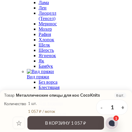
Лама
Лен
Лиоцелл
(Тенсел)
Меринос
Мохер
Рафия
Хлопок
Шелк
Шерсть
Ягненок
Як
Бамбук
Вид пряжи
Без ворса
Блестящая
Букле
Металлические спицы для кос CocoKnits
Товар
8 шт.
В подмот
Для вязания
Количество
1 шт.
-
+
1
крючком
1 057 ₽ / моток
Классическая
1
крутка
☆
В КОРЗИНУ
1 057 ₽
Меланжевая
Мохеровая