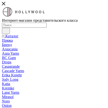
HOLLYWOOL
Интернет-магазин представительского класса
Каталог
Пряжа
Бренд
Araucania
Aura Yarns
BC Garn
Drops
Casagrande
Cascade Yarns
Erika Knight
Jody Long
Katia
Kremke
Lang Yarns
Mirasol
Noro
Onion