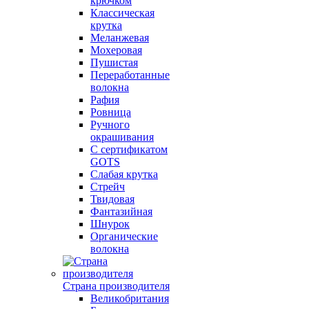
крючком
Классическая
крутка
Меланжевая
Мохеровая
Пушистая
Переработанные
волокна
Рафия
Ровница
Ручного
окрашивания
С сертификатом
GOTS
Слабая крутка
Стрейч
Твидовая
Фантазийная
Шнурок
Органические
волокна
Страна производителя
Великобритания