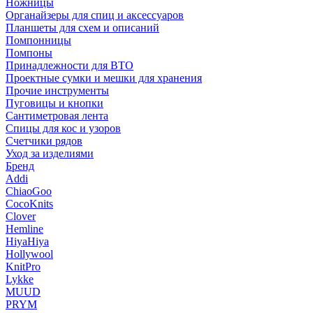
Ножницы
Органайзеры для спиц и аксессуаров
Планшеты для схем и описаний
Помпонницы
Помпоны
Принадлежности для ВТО
Проектные сумки и мешки для хранения
Прочие инструменты
Пуговицы и кнопки
Сантиметровая лента
Спицы для кос и узоров
Счетчики рядов
Уход за изделиями
Бренд
Addi
ChiaoGoo
CocoKnits
Clover
Hemline
HiyaHiya
Hollywool
KnitPro
Lykke
MUUD
PRYM