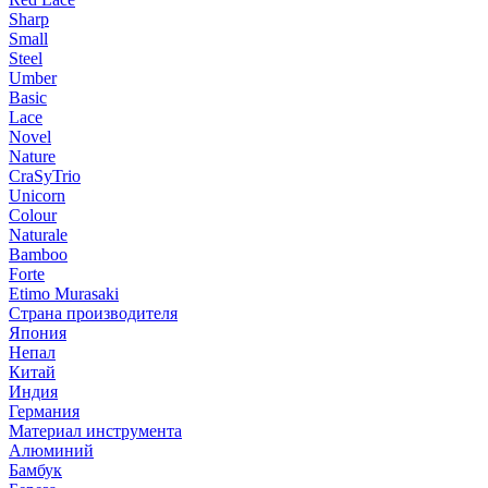
Sharp
Small
Steel
Umber
Basic
Lace
Novel
Nature
CraSyTrio
Unicorn
Colour
Naturale
Bamboo
Forte
Etimo Murasaki
Страна производителя
Япония
Непал
Китай
Индия
Германия
Материал инструмента
Алюминий
Бамбук