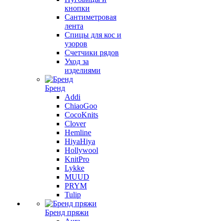
кнопки
Сантиметровая
лента
Спицы для кос и
узоров
Счетчики рядов
Уход за
изделиями
Бренд
Addi
ChiaoGoo
CocoKnits
Clover
Hemline
HiyaHiya
Hollywool
KnitPro
Lykke
MUUD
PRYM
Tulip
Бренд пряжи