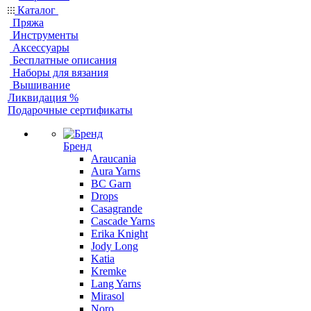
Каталог
Пряжа
Инструменты
Аксессуары
Бесплатные описания
Наборы для вязания
Вышивание
Ликвидация %
Подарочные сертификаты
Бренд
Araucania
Aura Yarns
BC Garn
Drops
Casagrande
Cascade Yarns
Erika Knight
Jody Long
Katia
Kremke
Lang Yarns
Mirasol
Noro