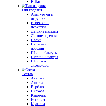
Rellana
Тип изделия
Амигуруми и
игрушки
Варежки и
перчатки
Детские изделия
Летние изделия
Носки
Плечевые
изделия
Шали и бактусы
Шапки и шарфы
Шляпы и
аксессуары
Состав
Альпака
Ангора
Верблюд
Вискоза
Кашемир
Конопля
Крапива