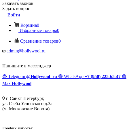
Заказать звонок
Задать вопрос
Войти
Корзина
0
Избранные товары
0
Сравнение товаров
0
admin@hollywool.ru
Напишите в мессенджер
🔵
Telegram
@Hollywool_ru
🟢
WhatsApp
+7 (950) 225-65-47
🟣
Max
Hollywool
г. Санкт-Петербург,
ул. Глеба Успенского д.3а
(м. Московские Ворота)
График работы: