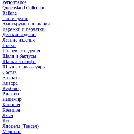
Performance
Queensland Collection
Rellana
Тип изделия
Амигуруми и игрушки
Варежки и перчатки
Детские изделия
Летние изделия
Носки
Плечевые изделия
Шали и бактусы
Шапки и шарфы
Шляпы и аксессуары
Состав
Альпака
Ангора
Верблюд
Вискоза
Кашемир
Конопля
Крапива
Лама
Лен
Лиоцелл (Тенсел)
Меринос