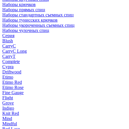
Наборы крючков
Наборы прямых спиц
Наборы стандартных съемных спиц
Наборы тунисских крючков
Наборы укороченных съемных спиц
Наборы чулочных спиц
Серия
Blush
CarryC
CarryC Long
CarryT
Complete
Cypra
Driftwood
Etimo
Etimo Red
Etimo Rose
Fine Gauge
Flight
Grove
Indigo
Knit Red
Mind
Mindful
Red Lace