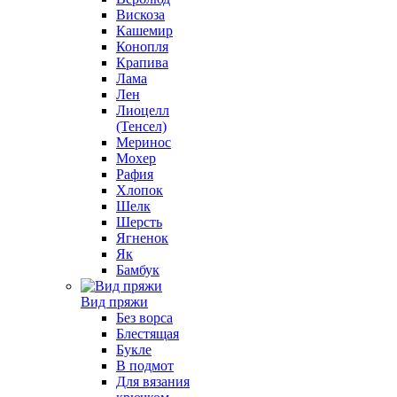
Вискоза
Кашемир
Конопля
Крапива
Лама
Лен
Лиоцелл
(Тенсел)
Меринос
Мохер
Рафия
Хлопок
Шелк
Шерсть
Ягненок
Як
Бамбук
Вид пряжи
Без ворса
Блестящая
Букле
В подмот
Для вязания