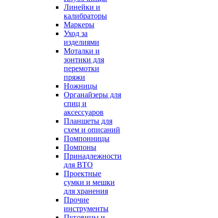
Линейки и
калибраторы
Маркеры
Уход за
изделиями
Моталки и
зонтики для
перемотки
пряжи
Ножницы
Органайзеры для
спиц и
аксессуаров
Планшеты для
схем и описаний
Помпонницы
Помпоны
Принадлежности
для ВТО
Проектные
сумки и мешки
для хранения
Прочие
инструменты
Пуговицы и