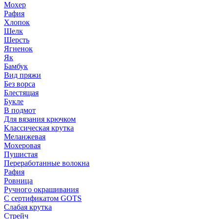
Мохер
Рафия
Хлопок
Шелк
Шерсть
Ягненок
Як
Бамбук
Вид пряжи
Без ворса
Блестящая
Букле
В подмот
Для вязания крючком
Классическая крутка
Меланжевая
Мохеровая
Пушистая
Переработанные волокна
Рафия
Ровница
Ручного окрашивания
С сертификатом GOTS
Слабая крутка
Стрейч