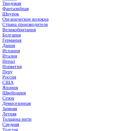
Твидовая
Фантазийная
Шнурок
Органические волокна
Страна производителя
Великобритания
Болгария
Германия
Дания
Испания
Италия
Непал
Норвегия
Перу
Россия
США
Япония
Швейцария
Сезон
Демисезонная
Зимняя
Летняя
Толщина нити
Средняя
Толстая