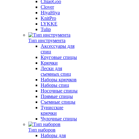
ChiaoGoo
Clover
HiyaHiya
KnitPro
LYKKE
Tulip
Тип инструмента
Аксессуары для
спиц
Круговые спицы
Крючки
Лески для
съемных спиц
Наборы крючков
Наборы спиц
Носочные спицы
Прямые спицы
Съемные спицы
Тунисские
крючки
Чулочные спицы
Тип наборов
Наборы для