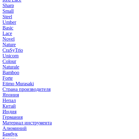
Sharp
Small
Steel
Umber
Basic
Lace
Novel
Nature
CraSyTrio
Unicorn
Colour
Naturale
Bamboo
Forte
Etimo Murasaki
Страна производителя
Япония
Непал
Китай
Индия
Германия
Материал инструмента
Алюминий
Бамбук