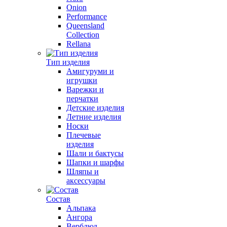
Onion
Performance
Queensland
Collection
Rellana
Тип изделия
Амигуруми и
игрушки
Варежки и
перчатки
Детские изделия
Летние изделия
Носки
Плечевые
изделия
Шали и бактусы
Шапки и шарфы
Шляпы и
аксессуары
Состав
Альпака
Ангора
Верблюд