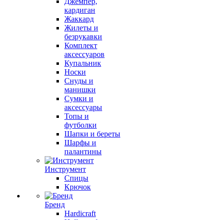
Джемпер,
кардиган
Жаккард
Жилеты и
безрукавки
Комплект
аксессуаров
Купальник
Носки
Снуды и
манишки
Сумки и
аксессуары
Топы и
футболки
Шапки и береты
Шарфы и
палантины
Инструмент
Спицы
Крючок
Бренд
Hardicraft