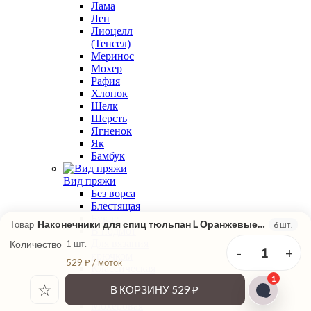
Лама
Лен
Лиоцелл
(Тенсел)
Меринос
Мохер
Рафия
Хлопок
Шелк
Шерсть
Ягненок
Як
Бамбук
Вид пряжи
Без ворса
Блестящая
Букле
Наконечники для спиц тюльпан L Оранжевые Tulip
Товар
6 шт.
В подмот
Для вязания
Количество
1 шт.
-
+
1
крючком
529 ₽ / моток
Классическая
1
крутка
☆
В КОРЗИНУ
529 ₽
Меланжевая
Мохеровая