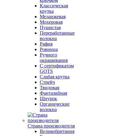
крючком
Классическая
крутка
Меланжевая
Мохеровая
Пушистая
Переработанные
волокна
Рафия
Ровница
Ручного
окрашивания
С сертификатом
GOTS
Слабая крутка
Стрейч
Твидовая
Фантазийная
Шнурок
Органические
волокна
Страна производителя
Великобритания