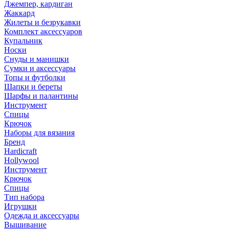
Джемпер, кардиган
Жаккард
Жилеты и безрукавки
Комплект аксессуаров
Купальник
Носки
Снуды и манишки
Сумки и аксессуары
Топы и футболки
Шапки и береты
Шарфы и палантины
Инструмент
Спицы
Крючок
Наборы для вязания
Бренд
Hardicraft
Hollywool
Инструмент
Крючок
Спицы
Тип набора
Игрушки
Одежда и аксессуары
Вышивание