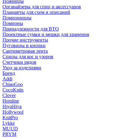
Ножницы
Органайзеры для спиц и аксессуаров
Планшеты для схем и описаний
Помпонницы
Помпоны
Принадлежности для ВТО
Проектные сумки и мешки для хранения
Прочие инструменты
Пуговицы и кнопки
Сантиметровая лента
Спицы для кос и узоров
Счетчики рядов
Уход за изделиями
Бренд
Addi
ChiaoGoo
CocoKnits
Clover
Hemline
HiyaHiya
Hollywool
KnitPro
Lykke
MUUD
PRYM