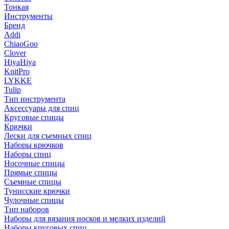
Тонкая
Инструменты
Бренд
Addi
ChiaoGoo
Clover
HiyaHiya
KnitPro
LYKKE
Tulip
Тип инструмента
Аксессуары для спиц
Круговые спицы
Крючки
Лески для съемных спиц
Наборы крючков
Наборы спиц
Носочные спицы
Прямые спицы
Съемные спицы
Тунисские крючки
Чулочные спицы
Тип наборов
Наборы для вязания носков и мелких изделий
Наборы круговых спиц