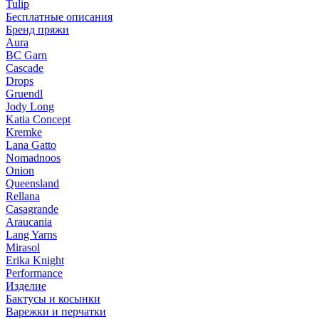
Tulip
Бесплатные описания
Бренд пряжи
Aura
BC Garn
Cascade
Drops
Gruendl
Jody Long
Katia Concept
Kremke
Lana Gatto
Nomadnoos
Onion
Queensland
Rellana
Casagrande
Araucania
Lang Yarns
Mirasol
Erika Knight
Performance
Изделие
Бактусы и косынки
Варежки и перчатки