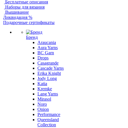
Бесплатные описания
Наборы для вязания
Вышивание
Ликвидация %
Подарочные сертификаты
Бренд
Araucania
Aura Yarns
BC Garn
Drops
Casagrande
Cascade Yarns
Erika Knight
Jody Long
Katia
Kremke
Lang Yarns
Mirasol
Noro
Onion
Performance
Queensland
Collection