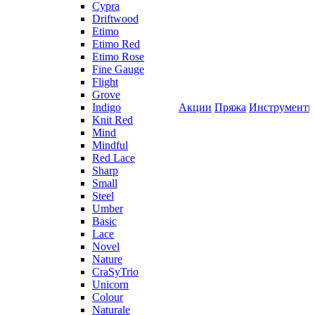
Cypra
Driftwood
Etimo
Etimo Red
Etimo Rose
Fine Gauge
Flight
Grove
Indigo
Акции
Пряжа
Инструмент
Knit Red
Mind
Mindful
Red Lace
Sharp
Small
Steel
Umber
Basic
Lace
Novel
Nature
CraSyTrio
Unicorn
Colour
Naturale