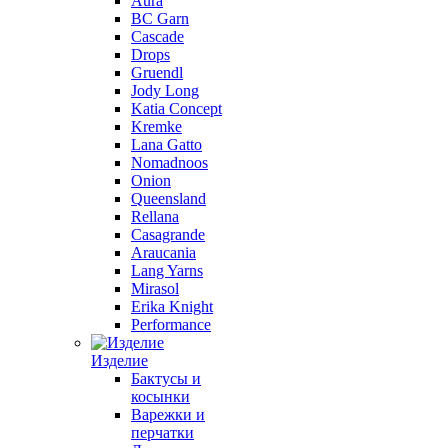
Aura
BC Garn
Cascade
Drops
Gruendl
Jody Long
Katia Concept
Kremke
Lana Gatto
Nomadnoos
Onion
Queensland
Rellana
Casagrande
Araucania
Lang Yarns
Mirasol
Erika Knight
Performance
Изделие
Бактусы и
косынки
Варежки и
перчатки