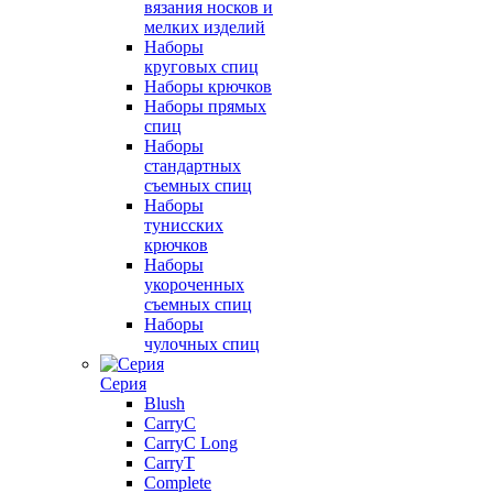
вязания носков и
мелких изделий
Наборы
круговых спиц
Наборы крючков
Наборы прямых
спиц
Наборы
стандартных
съемных спиц
Наборы
тунисских
крючков
Наборы
укороченных
съемных спиц
Наборы
чулочных спиц
Серия
Blush
CarryC
CarryC Long
CarryT
Complete