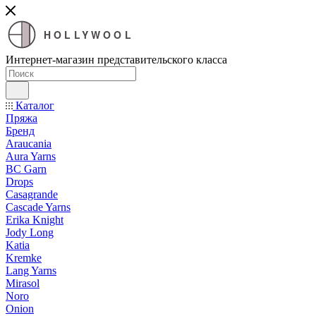
HOLLYWOOL
Интернет-магазин представительского класса
Каталог
Пряжа
Бренд
Araucania
Aura Yarns
BC Garn
Drops
Casagrande
Cascade Yarns
Erika Knight
Jody Long
Katia
Kremke
Lang Yarns
Mirasol
Noro
Onion