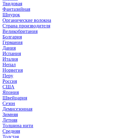
Твидовая
Фантазийная
Шнурок
Органические волокна
Страна производителя
Великобритания
Болгария
Германия
Дания
Испания
Италия
Непал
Норвегия
Перу
Россия
США
Япония
Швейцария
Сезон
Демисезонная
Зимняя
Летняя
Толщина нити
Средняя
Толстая