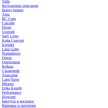
Tulip
Бесплатные описания
Бренд пряжи
Aura
BC Garn
Cascade
Drops
Gruendl
Jody Long
Katia Concept
Kremke
Lana Gatto
Nomadnoos
Onion
Queensland
Rellana
Casagrande
Araucania
Lang Yarns
Mirasol
Erika Knight
Performance
Изделие
Бактусы и косынки
Варежки и перчатки