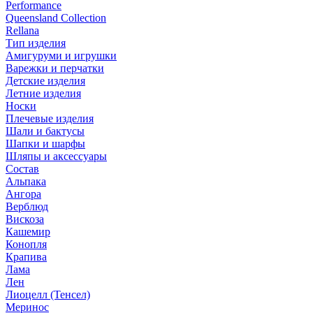
Performance
Queensland Collection
Rellana
Тип изделия
Амигуруми и игрушки
Варежки и перчатки
Детские изделия
Летние изделия
Носки
Плечевые изделия
Шали и бактусы
Шапки и шарфы
Шляпы и аксессуары
Состав
Альпака
Ангора
Верблюд
Вискоза
Кашемир
Конопля
Крапива
Лама
Лен
Лиоцелл (Тенсел)
Меринос