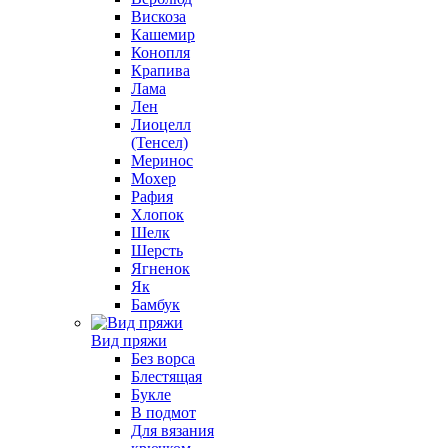
Вискоза
Кашемир
Конопля
Крапива
Лама
Лен
Лиоцелл
(Тенсел)
Меринос
Мохер
Рафия
Хлопок
Шелк
Шерсть
Ягненок
Як
Бамбук
Вид пряжи
Без ворса
Блестящая
Букле
В подмот
Для вязания