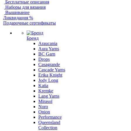
Бесплатные описания
Наборы для вязания
Вышивание
Ликвидация %
Подарочные сертификаты
Бренд
Araucania
Aura Yarns
BC Garn
Drops
Casagrande
Cascade Yarns
Erika Knight
Jody Long
Katia
Kremke
Lang Yarns
Mirasol
Noro
Onion
Performance
Queensland
Collection