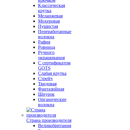
крючком
Классическая
крутка
Меланжевая
Мохеровая
Пушистая
Переработанные
волокна
Рафия
Ровница
Ручного
окрашивания
С сертификатом
GOTS
Слабая крутка
Стрейч
Твидовая
Фантазийная
Шнурок
Органические
волокна
Страна производителя
Великобритания