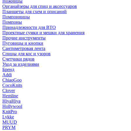
Ножницы
Органайзеры для спиц и аксессуаров
Планшеты для схем и описаний
Помпонницы
Помпоны
Принадлежности для ВТО
Проектные сумки и мешки для хранения
Прочие инструменты
Пуговицы и кнопки
Сантиметровая лента
Спицы для кос и узоров
Счетчики рядов
Уход за изделиями
Бренд
Addi
ChiaoGoo
CocoKnits
Clover
Hemline
HiyaHiya
Hollywool
KnitPro
Lykke
MUUD
PRYM