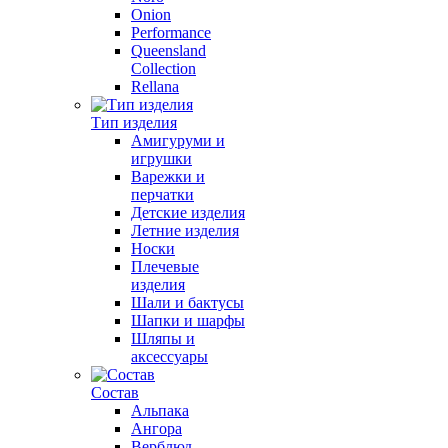
Onion
Performance
Queensland
Collection
Rellana
Тип изделия
Амигуруми и
игрушки
Варежки и
перчатки
Детские изделия
Летние изделия
Носки
Плечевые
изделия
Шали и бактусы
Шапки и шарфы
Шляпы и
аксессуары
Состав
Альпака
Ангора
Верблюд