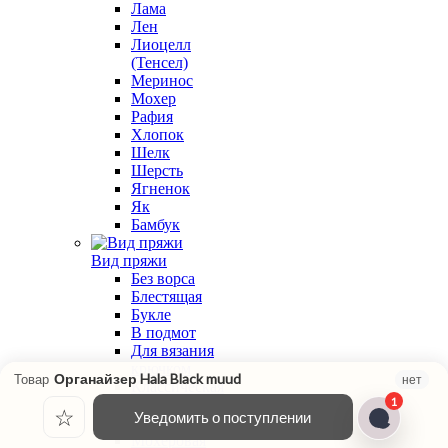
Лама
Лен
Лиоцелл
(Тенсел)
Меринос
Мохер
Рафия
Хлопок
Шелк
Шерсть
Ягненок
Як
Бамбук
Вид пряжи
Без ворса
Блестящая
Букле
В подмот
Для вязания
крючком
Органайзер Hala Black muud
Товар
нет
Классическая
1
крутка
☆
Уведомить о поступлении
Меланжевая
Мохеровая