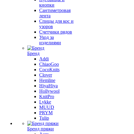
кнопки
Сантиметровая
лента
Спицы для кос и
узоров
Счетчики рядов
Уход за
изделиями
Бренд
Addi
ChiaoGoo
CocoKnits
Clover
Hemline
HiyaHiya
Hollywool
KnitPro
Lykke
MUUD
PRYM
Tulip
Бренд пряжи