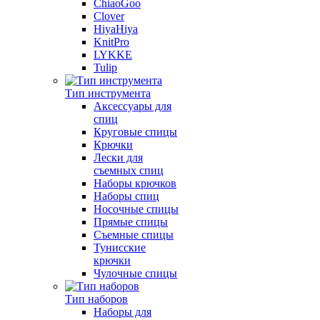
ChiaoGoo
Clover
HiyaHiya
KnitPro
LYKKE
Tulip
Тип инструмента
Аксессуары для
спиц
Круговые спицы
Крючки
Лески для
съемных спиц
Наборы крючков
Наборы спиц
Носочные спицы
Прямые спицы
Съемные спицы
Тунисские
крючки
Чулочные спицы
Тип наборов
Наборы для