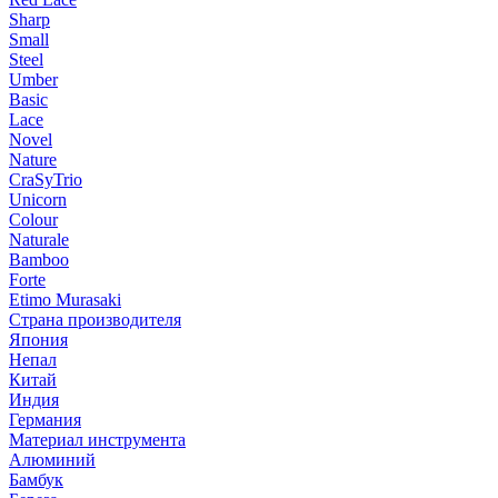
Sharp
Small
Steel
Umber
Basic
Lace
Novel
Nature
CraSyTrio
Unicorn
Colour
Naturale
Bamboo
Forte
Etimo Murasaki
Страна производителя
Япония
Непал
Китай
Индия
Германия
Материал инструмента
Алюминий
Бамбук