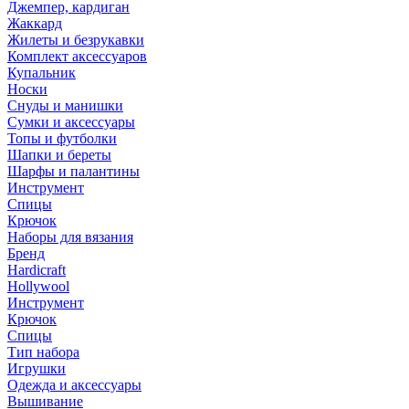
Джемпер, кардиган
Жаккард
Жилеты и безрукавки
Комплект аксессуаров
Купальник
Носки
Снуды и манишки
Сумки и аксессуары
Топы и футболки
Шапки и береты
Шарфы и палантины
Инструмент
Спицы
Крючок
Наборы для вязания
Бренд
Hardicraft
Hollywool
Инструмент
Крючок
Спицы
Тип набора
Игрушки
Одежда и аксессуары
Вышивание