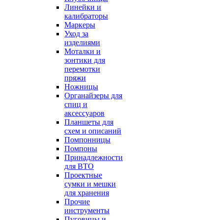
Линейки и
калибраторы
Маркеры
Уход за
изделиями
Моталки и
зонтики для
перемотки
пряжи
Ножницы
Органайзеры для
спиц и
аксессуаров
Планшеты для
схем и описаний
Помпонницы
Помпоны
Принадлежности
для ВТО
Проектные
сумки и мешки
для хранения
Прочие
инструменты
Пуговицы и