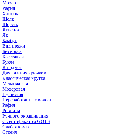
Мохер
Рафия
Хлопок
Шелк
Шерсть
Ягненок
Як
Бамбук
Вид пряжи
Без ворса
Блестящая
Букле
В подмот
Для вязания крючком
Классическая крутка
Меланжевая
Мохеровая
Пушистая
Переработанные волокна
Рафия
Ровница
Ручного окрашивания
С сертификатом GOTS
Слабая крутка
Стрейч