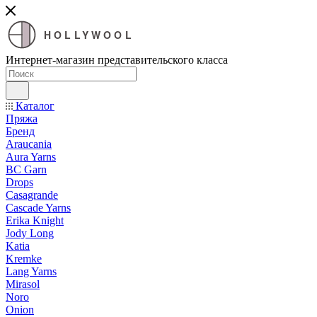
HOLLYWOOL
Интернет-магазин представительского класса
Каталог
Пряжа
Бренд
Araucania
Aura Yarns
BC Garn
Drops
Casagrande
Cascade Yarns
Erika Knight
Jody Long
Katia
Kremke
Lang Yarns
Mirasol
Noro
Onion