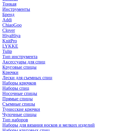
Тонкая
Инструменты
Бренд
Addi
ChiaoGoo
Clover
HiyaHiya
KnitPro
LYKKE
Tulip
Тип инструмента
Аксессуары для спиц
Круговые спицы
Крючки
Лески для съемных спиц
Наборы крючков
Наборы спиц
Носочные спицы
Прямые спицы
Съемные спицы
Тунисские крючки
Чулочные спицы
Тип наборов
Наборы для вязания носков и мелких изделий
Наборы круговых спиц