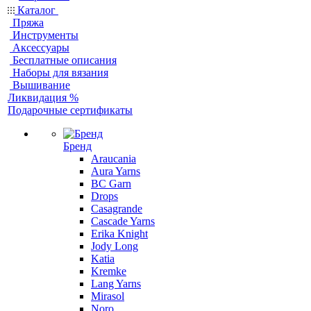
Каталог
Пряжа
Инструменты
Аксессуары
Бесплатные описания
Наборы для вязания
Вышивание
Ликвидация %
Подарочные сертификаты
Бренд
Araucania
Aura Yarns
BC Garn
Drops
Casagrande
Cascade Yarns
Erika Knight
Jody Long
Katia
Kremke
Lang Yarns
Mirasol
Noro