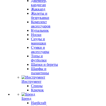
Джемпер,
кардиган
Жаккард
Жилеты и
безрукавки
Комплект
аксессуаров
Купальник
Носки
Снуды и
манишки
Сумки и
аксессуары
Топы и
футболки
Шапки и береты
Шарфы и
палантины
Инструмент
Спицы
Крючок
Бренд
Hardicraft