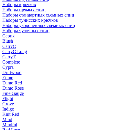
Наборы крючков
Наборы прямых спиц
Наборы стандартных съемных спиц
Наборы тунисских крючков
Наборы укороченных съемных спиц
Наборы чулочных спиц
Серия
Blush
CarryC
CarryC Long
CarryT
Complete
Cypra
Driftwood
Etimo
Etimo Red
Etimo Rose
Fine Gauge
Flight
Grove
Indigo
Knit Red
Mind
Mindful
Red Lace