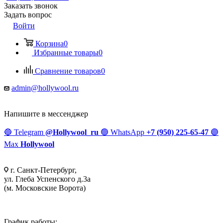
Заказать звонок
Задать вопрос
Войти
Корзина
0
Избранные товары
0
Сравнение товаров
0
admin@hollywool.ru
Напишите в мессенджер
🔵
Telegram
@Hollywool_ru
🟢
WhatsApp
+7 (950) 225-65-47
🟣
Max
Hollywool
г. Санкт-Петербург,
ул. Глеба Успенского д.3а
(м. Московские Ворота)
График работы: