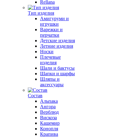
Rellana
Тип изделия
Амигуруми и
игрушки
Варежки и
перчатки
Детские изделия
Летние изделия
Носки
Плечевые
изделия
Шали и бактусы
Шапки и шарфы
Шляпы и
аксессуары
Состав
Альпака
Ангора
Верблюд
Вискоза
Кашемир
Конопля
Крапива