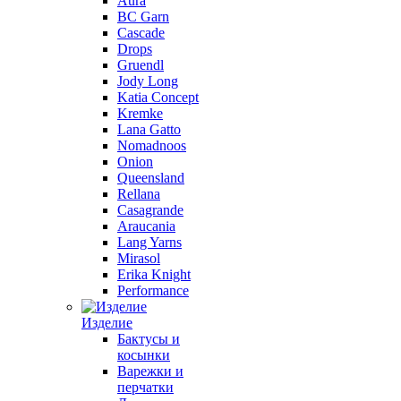
Aura
BC Garn
Cascade
Drops
Gruendl
Jody Long
Katia Concept
Kremke
Lana Gatto
Nomadnoos
Onion
Queensland
Rellana
Casagrande
Araucania
Lang Yarns
Mirasol
Erika Knight
Performance
Изделие
Бактусы и
косынки
Варежки и
перчатки