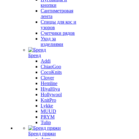
кнопки
Сантиметровая
лента
Спицы для кос и
узоров
Счетчики рядов
Уход за
изделиями
Бренд
Addi
ChiaoGoo
CocoKnits
Clover
Hemline
HiyaHiya
Hollywool
KnitPro
Lykke
MUUD
PRYM
Tulip
Бренд пряжи