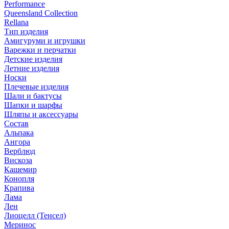
Performance
Queensland Collection
Rellana
Тип изделия
Амигуруми и игрушки
Варежки и перчатки
Детские изделия
Летние изделия
Носки
Плечевые изделия
Шали и бактусы
Шапки и шарфы
Шляпы и аксессуары
Состав
Альпака
Ангора
Верблюд
Вискоза
Кашемир
Конопля
Крапива
Лама
Лен
Лиоцелл (Тенсел)
Меринос