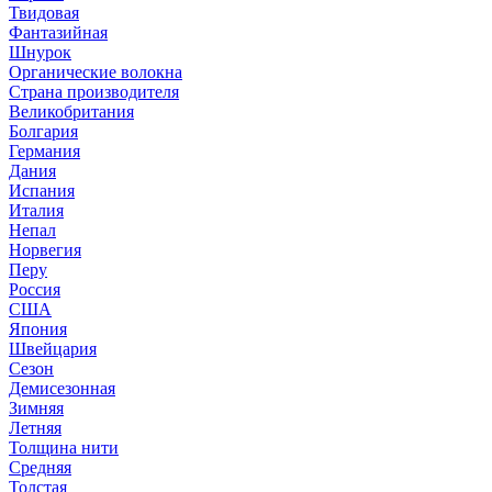
Твидовая
Фантазийная
Шнурок
Органические волокна
Страна производителя
Великобритания
Болгария
Германия
Дания
Испания
Италия
Непал
Норвегия
Перу
Россия
США
Япония
Швейцария
Сезон
Демисезонная
Зимняя
Летняя
Толщина нити
Средняя
Толстая