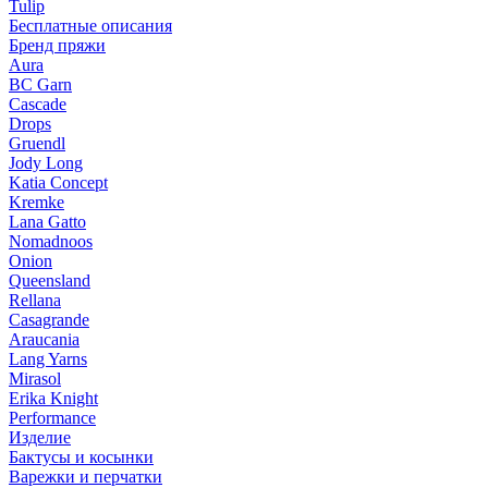
Tulip
Бесплатные описания
Бренд пряжи
Aura
BC Garn
Cascade
Drops
Gruendl
Jody Long
Katia Concept
Kremke
Lana Gatto
Nomadnoos
Onion
Queensland
Rellana
Casagrande
Araucania
Lang Yarns
Mirasol
Erika Knight
Performance
Изделие
Бактусы и косынки
Варежки и перчатки