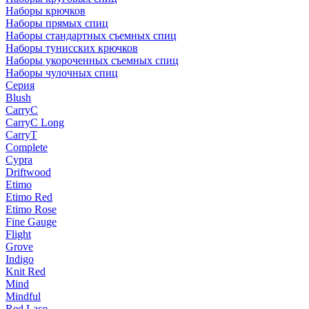
Наборы крючков
Наборы прямых спиц
Наборы стандартных съемных спиц
Наборы тунисских крючков
Наборы укороченных съемных спиц
Наборы чулочных спиц
Серия
Blush
CarryC
CarryC Long
CarryT
Complete
Cypra
Driftwood
Etimo
Etimo Red
Etimo Rose
Fine Gauge
Flight
Grove
Indigo
Knit Red
Mind
Mindful
Red Lace