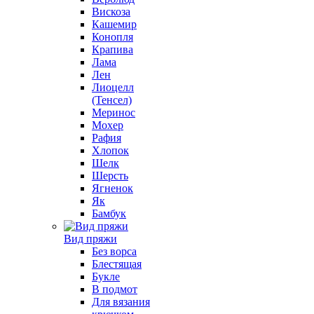
Вискоза
Кашемир
Конопля
Крапива
Лама
Лен
Лиоцелл
(Тенсел)
Меринос
Мохер
Рафия
Хлопок
Шелк
Шерсть
Ягненок
Як
Бамбук
Вид пряжи
Без ворса
Блестящая
Букле
В подмот
Для вязания