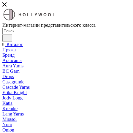
HOLLYWOOL
Интернет-магазин представительского класса
Каталог
Пряжа
Бренд
Araucania
Aura Yarns
BC Garn
Drops
Casagrande
Cascade Yarns
Erika Knight
Jody Long
Katia
Kremke
Lang Yarns
Mirasol
Noro
Onion