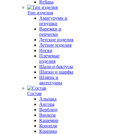
Rellana
Тип изделия
Амигуруми и
игрушки
Варежки и
перчатки
Детские изделия
Летние изделия
Носки
Плечевые
изделия
Шали и бактусы
Шапки и шарфы
Шляпы и
аксессуары
Состав
Альпака
Ангора
Верблюд
Вискоза
Кашемир
Конопля
Крапива