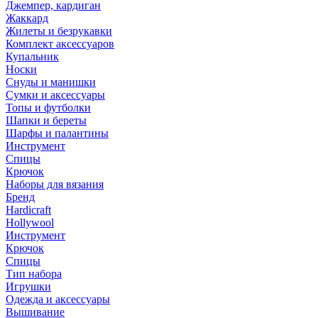
Джемпер, кардиган
Жаккард
Жилеты и безрукавки
Комплект аксессуаров
Купальник
Носки
Снуды и манишки
Сумки и аксессуары
Топы и футболки
Шапки и береты
Шарфы и палантины
Инструмент
Спицы
Крючок
Наборы для вязания
Бренд
Hardicraft
Hollywool
Инструмент
Крючок
Спицы
Тип набора
Игрушки
Одежда и аксессуары
Вышивание