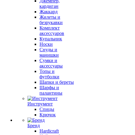
Джемпер,
кардиган
Жаккард
Жилеты и
безрукавки
Комплект
аксессуаров
Купальник
Носки
Снуды и
манишки
Сумки и
аксессуары
Топы и
футболки
Шапки и береты
Шарфы и
палантины
Инструмент
Спицы
Крючок
Бренд
Hardicraft