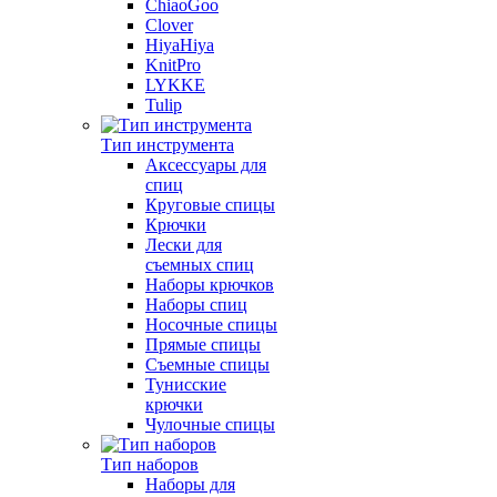
ChiaoGoo
Clover
HiyaHiya
KnitPro
LYKKE
Tulip
Тип инструмента
Аксессуары для
спиц
Круговые спицы
Крючки
Лески для
съемных спиц
Наборы крючков
Наборы спиц
Носочные спицы
Прямые спицы
Съемные спицы
Тунисские
крючки
Чулочные спицы
Тип наборов
Наборы для