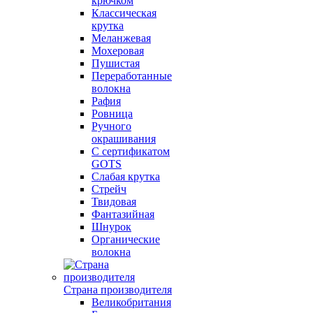
крючком
Классическая
крутка
Меланжевая
Мохеровая
Пушистая
Переработанные
волокна
Рафия
Ровница
Ручного
окрашивания
С сертификатом
GOTS
Слабая крутка
Стрейч
Твидовая
Фантазийная
Шнурок
Органические
волокна
Страна производителя
Великобритания