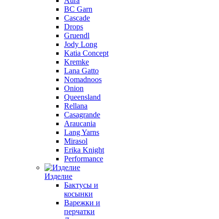
Aura
BC Garn
Cascade
Drops
Gruendl
Jody Long
Katia Concept
Kremke
Lana Gatto
Nomadnoos
Onion
Queensland
Rellana
Casagrande
Araucania
Lang Yarns
Mirasol
Erika Knight
Performance
Изделие
Бактусы и
косынки
Варежки и
перчатки