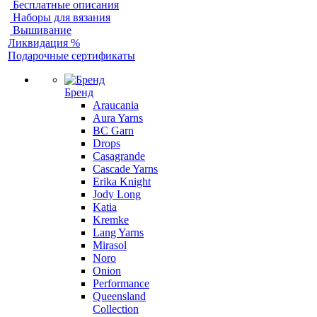
Бесплатные описания
Наборы для вязания
Вышивание
Ликвидация %
Подарочные сертификаты
Бренд
Araucania
Aura Yarns
BC Garn
Drops
Casagrande
Cascade Yarns
Erika Knight
Jody Long
Katia
Kremke
Lang Yarns
Mirasol
Noro
Onion
Performance
Queensland
Collection