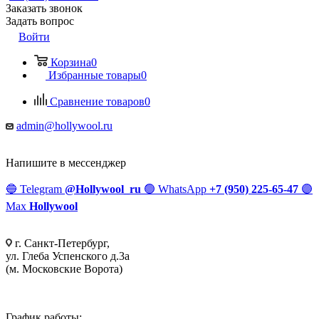
Заказать звонок
Задать вопрос
Войти
Корзина
0
Избранные товары
0
Сравнение товаров
0
admin@hollywool.ru
Напишите в мессенджер
🔵
Telegram
@Hollywool_ru
🟢
WhatsApp
+7 (950) 225-65-47
🟣
Max
Hollywool
г. Санкт-Петербург,
ул. Глеба Успенского д.3а
(м. Московские Ворота)
График работы: