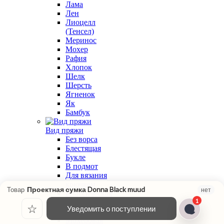
Лама
Лен
Лиоцелл
(Тенсел)
Меринос
Мохер
Рафия
Хлопок
Шелк
Шерсть
Ягненок
Як
Бамбук
Вид пряжи
Без ворса
Блестящая
Букле
В подмот
Для вязания
крючком
Проектная сумка Donna Black muud
Товар
нет
Классическая
1
крутка
☆
Уведомить о поступлении
Меланжевая
Мохеровая