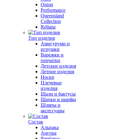
Onion
Performance
Queensland
Collection
Rellana
Тип изделия
Амигуруми и
игрушки
Варежки и
перчатки
Детские изделия
Летние изделия
Носки
Плечевые
изделия
Шали и бактусы
Шапки и шарфы
Шляпы и
аксессуары
Состав
Альпака
Ангора
Верблюд