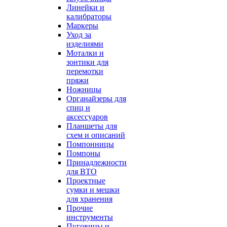
Линейки и
калибраторы
Маркеры
Уход за
изделиями
Моталки и
зонтики для
перемотки
пряжи
Ножницы
Органайзеры для
спиц и
аксессуаров
Планшеты для
схем и описаний
Помпонницы
Помпоны
Принадлежности
для ВТО
Проектные
сумки и мешки
для хранения
Прочие
инструменты
Пуговицы и