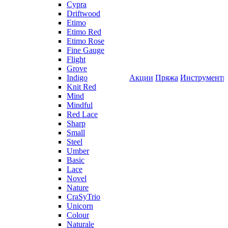
Cypra
Driftwood
Etimo
Etimo Red
Etimo Rose
Fine Gauge
Flight
Grove
Indigo
Акции
Пряжа
Инструмент
Knit Red
Mind
Mindful
Red Lace
Sharp
Small
Steel
Umber
Basic
Lace
Novel
Nature
CraSyTrio
Unicorn
Colour
Naturale