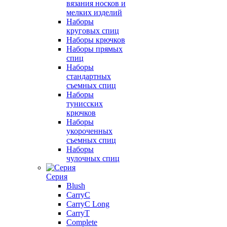
вязания носков и
мелких изделий
Наборы
круговых спиц
Наборы крючков
Наборы прямых
спиц
Наборы
стандартных
съемных спиц
Наборы
тунисских
крючков
Наборы
укороченных
съемных спиц
Наборы
чулочных спиц
Серия
Blush
CarryC
CarryC Long
CarryT
Complete