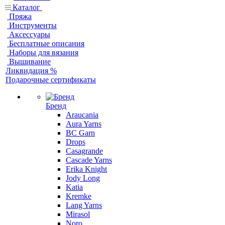
Каталог
Пряжа
Инструменты
Аксессуары
Бесплатные описания
Наборы для вязания
Вышивание
Ликвидация %
Подарочные сертификаты
Бренд
Araucania
Aura Yarns
BC Garn
Drops
Casagrande
Cascade Yarns
Erika Knight
Jody Long
Katia
Kremke
Lang Yarns
Mirasol
Noro