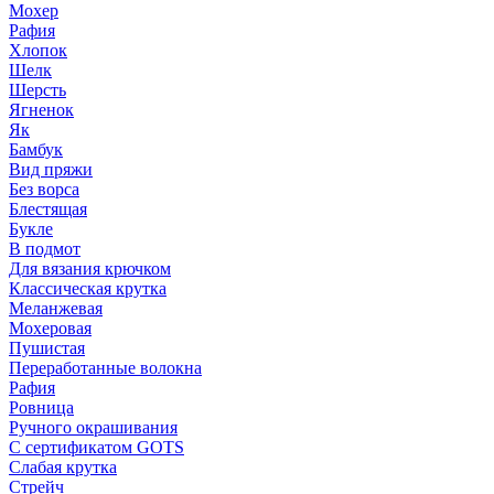
Мохер
Рафия
Хлопок
Шелк
Шерсть
Ягненок
Як
Бамбук
Вид пряжи
Без ворса
Блестящая
Букле
В подмот
Для вязания крючком
Классическая крутка
Меланжевая
Мохеровая
Пушистая
Переработанные волокна
Рафия
Ровница
Ручного окрашивания
С сертификатом GOTS
Слабая крутка
Стрейч