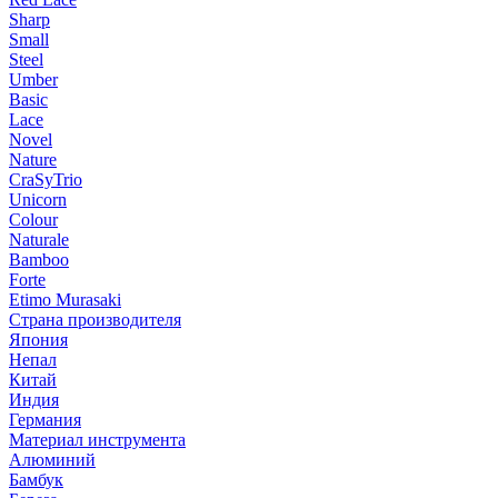
Sharp
Small
Steel
Umber
Basic
Lace
Novel
Nature
CraSyTrio
Unicorn
Colour
Naturale
Bamboo
Forte
Etimo Murasaki
Страна производителя
Япония
Непал
Китай
Индия
Германия
Материал инструмента
Алюминий
Бамбук