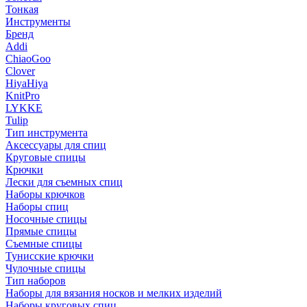
Тонкая
Инструменты
Бренд
Addi
ChiaoGoo
Clover
HiyaHiya
KnitPro
LYKKE
Tulip
Тип инструмента
Аксессуары для спиц
Круговые спицы
Крючки
Лески для съемных спиц
Наборы крючков
Наборы спиц
Носочные спицы
Прямые спицы
Съемные спицы
Тунисские крючки
Чулочные спицы
Тип наборов
Наборы для вязания носков и мелких изделий
Наборы круговых спиц