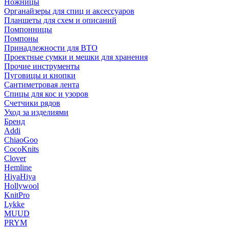
Ножницы
Органайзеры для спиц и аксессуаров
Планшеты для схем и описаний
Помпонницы
Помпоны
Принадлежности для ВТО
Проектные сумки и мешки для хранения
Прочие инструменты
Пуговицы и кнопки
Сантиметровая лента
Спицы для кос и узоров
Счетчики рядов
Уход за изделиями
Бренд
Addi
ChiaoGoo
CocoKnits
Clover
Hemline
HiyaHiya
Hollywool
KnitPro
Lykke
MUUD
PRYM