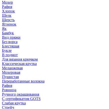
Мохер
Рафия
Хлопок
Шелк
Шерсть
Ягненок
Як
Бамбук
Вид пряжи
Без ворса
Блестящая
Букле
В подмот
Для вязания крючком
Классическая крутка
Меланжевая
Мохеровая
Пушистая
Переработанные волокна
Рафия
Ровница
Ручного окрашивания
С сертификатом GOTS
Слабая крутка
Стрейч