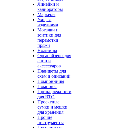
Линейки и
калибраторы
Маркеры
Уход за
изделиями
Моталки и
зонтики для
перемотки
пряжи
Ножницы
Органайзеры для
спиц и
аксессуаров
Планшеты для
схем и описаний
Помпонницы
Помпоны
Принадлежности
для ВТО
Проектные
сумки и мешки
для хранения
Прочие
инструменты
Пуговицы и