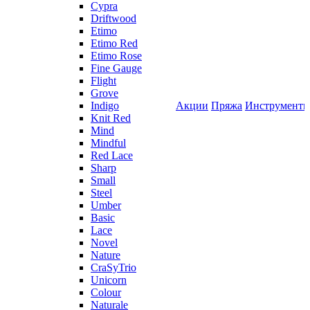
Cypra
Driftwood
Etimo
Etimo Red
Etimo Rose
Fine Gauge
Flight
Grove
Indigo
Акции
Пряжа
Инструмент
Knit Red
Mind
Mindful
Red Lace
Sharp
Small
Steel
Umber
Basic
Lace
Novel
Nature
CraSyTrio
Unicorn
Colour
Naturale