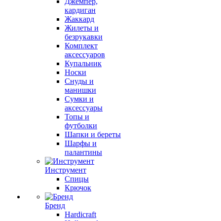
Джемпер,
кардиган
Жаккард
Жилеты и
безрукавки
Комплект
аксессуаров
Купальник
Носки
Снуды и
манишки
Сумки и
аксессуары
Топы и
футболки
Шапки и береты
Шарфы и
палантины
Инструмент
Спицы
Крючок
Бренд
Hardicraft