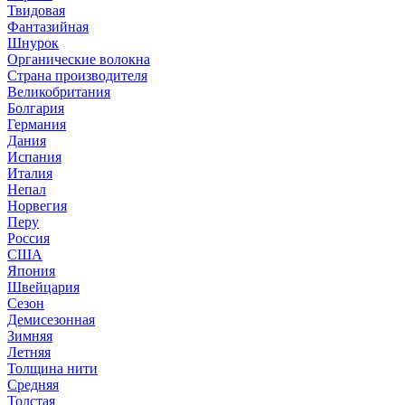
Твидовая
Фантазийная
Шнурок
Органические волокна
Страна производителя
Великобритания
Болгария
Германия
Дания
Испания
Италия
Непал
Норвегия
Перу
Россия
США
Япония
Швейцария
Сезон
Демисезонная
Зимняя
Летняя
Толщина нити
Средняя
Толстая