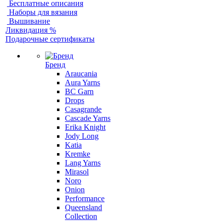
Бесплатные описания
Наборы для вязания
Вышивание
Ликвидация %
Подарочные сертификаты
Бренд
Araucania
Aura Yarns
BC Garn
Drops
Casagrande
Cascade Yarns
Erika Knight
Jody Long
Katia
Kremke
Lang Yarns
Mirasol
Noro
Onion
Performance
Queensland
Collection