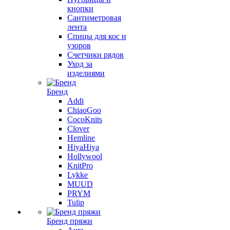
кнопки
Сантиметровая
лента
Спицы для кос и
узоров
Счетчики рядов
Уход за
изделиями
Бренд
Addi
ChiaoGoo
CocoKnits
Clover
Hemline
HiyaHiya
Hollywool
KnitPro
Lykke
MUUD
PRYM
Tulip
Бренд пряжи