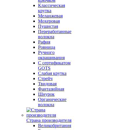
крючком
Классическая
крутка
Меланжевая
Мохеровая
Пушистая
Переработанные
волокна
Рафия
Ровница
Ручного
окрашивания
С сертификатом
GOTS
Слабая крутка
Стрейч
Твидовая
Фантазийная
Шнурок
Органические
волокна
Страна производителя
Великобритания