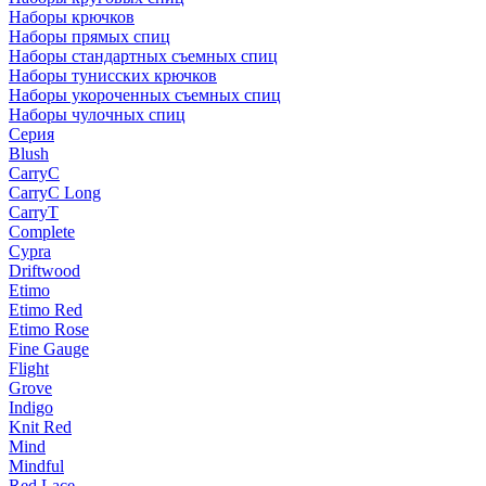
Наборы крючков
Наборы прямых спиц
Наборы стандартных съемных спиц
Наборы тунисских крючков
Наборы укороченных съемных спиц
Наборы чулочных спиц
Серия
Blush
CarryC
CarryC Long
CarryT
Complete
Cypra
Driftwood
Etimo
Etimo Red
Etimo Rose
Fine Gauge
Flight
Grove
Indigo
Knit Red
Mind
Mindful
Red Lace