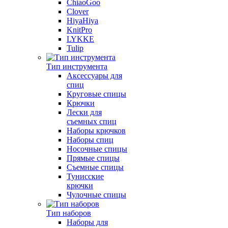
ChiaoGoo
Clover
HiyaHiya
KnitPro
LYKKE
Tulip
Тип инструмента
Аксессуары для
спиц
Круговые спицы
Крючки
Лески для
съемных спиц
Наборы крючков
Наборы спиц
Носочные спицы
Прямые спицы
Съемные спицы
Тунисские
крючки
Чулочные спицы
Тип наборов
Наборы для