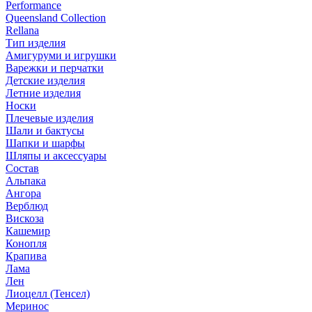
Performance
Queensland Collection
Rellana
Тип изделия
Амигуруми и игрушки
Варежки и перчатки
Детские изделия
Летние изделия
Носки
Плечевые изделия
Шали и бактусы
Шапки и шарфы
Шляпы и аксессуары
Состав
Альпака
Ангора
Верблюд
Вискоза
Кашемир
Конопля
Крапива
Лама
Лен
Лиоцелл (Тенсел)
Меринос