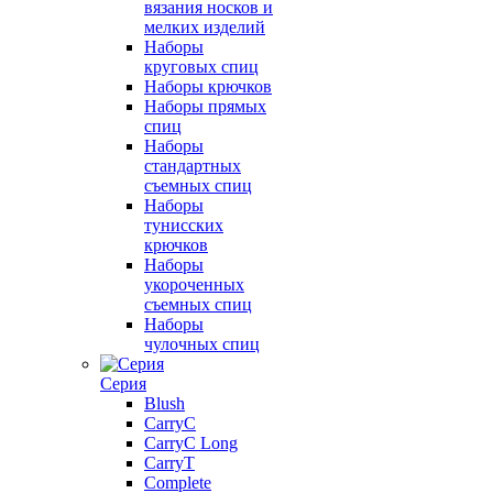
вязания носков и
мелких изделий
Наборы
круговых спиц
Наборы крючков
Наборы прямых
спиц
Наборы
стандартных
съемных спиц
Наборы
тунисских
крючков
Наборы
укороченных
съемных спиц
Наборы
чулочных спиц
Серия
Blush
CarryC
CarryC Long
CarryT
Complete