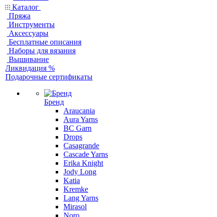
Каталог
Пряжа
Инструменты
Аксессуары
Бесплатные описания
Наборы для вязания
Вышивание
Ликвидация %
Подарочные сертификаты
Бренд
Araucania
Aura Yarns
BC Garn
Drops
Casagrande
Cascade Yarns
Erika Knight
Jody Long
Katia
Kremke
Lang Yarns
Mirasol
Noro