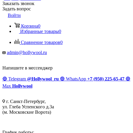
Заказать звонок
Задать вопрос
Войти
Корзина
0
Избранные товары
0
Сравнение товаров
0
admin@hollywool.ru
Напишите в мессенджер
🔵
Telegram
@Hollywool_ru
🟢
WhatsApp
+7 (950) 225-65-47
🟣
Max
Hollywool
г. Санкт-Петербург,
ул. Глеба Успенского д.3а
(м. Московские Ворота)
График работы: