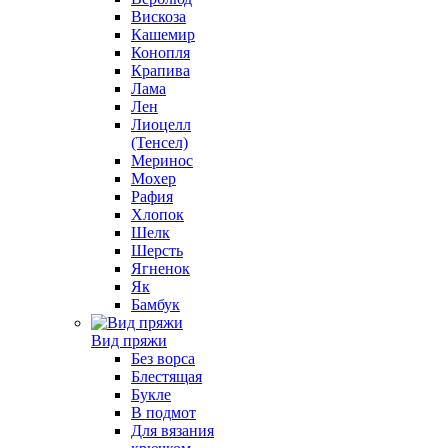
Вискоза
Кашемир
Конопля
Крапива
Лама
Лен
Лиоцелл
(Тенсел)
Меринос
Мохер
Рафия
Хлопок
Шелк
Шерсть
Ягненок
Як
Бамбук
Вид пряжи
Без ворса
Блестящая
Букле
В подмот
Для вязания