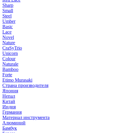
Sharp
Small
Steel
Umber
Basic
Lace
Novel
Nature
CraSyTrio
Unicorn
Colour
Naturale
Bamboo
Forte
Etimo Murasaki
Страна производителя
Япония
Непал
Китай
Индия
Германия
Материал инструмента
Алюминий
Бамбук