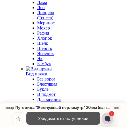
Лама
Лен
Лиоцелл
(Тенсел)
Меринос
Мохер
Рафия
Хлопок
Шелк
Шерсть
Ягненок
Як
Бамбук
Вид пряжи
Без ворса
Блестящая
Букле
В подмот
Для вязания
крючком
Пуговица "Жемчужный перламутр" 20 мм (на ножке)
Товар
нет
Классическая
1
крутка
☆
Уведомить о поступлении
Меланжевая
Мохеровая