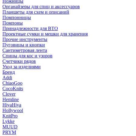
Ножницы
Органайзеры для спиц и аксессуаров
Планшеты для схем и описаний
Помпонницы
Помпоны
Принадлежности для ВТО
Проектные сумки и мешки для хранения
Прочие инструменты
Пуговицы и кнопки
Сантиметровая лента
Спицы для кос и узоров
Счетчики рядов
Уход за изделиями
Бренд
Addi
ChiaoGoo
CocoKnits
Clover
Hemline
HiyaHiya
Hollywool
KnitPro
Lykke
MUUD
PRYM