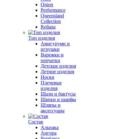
Onion
Performance
Queensland
Collection
Rellana
Тип изделия
Амигуруми и
игрушки
Варежки и
перчатки
Детские изделия
Летние изделия
Носки
Плечевые
изделия
Шали и бактусы
Шапки и шарфы
Шляпы и
аксессуары
Состав
Альпака
Ангора
Верблюд