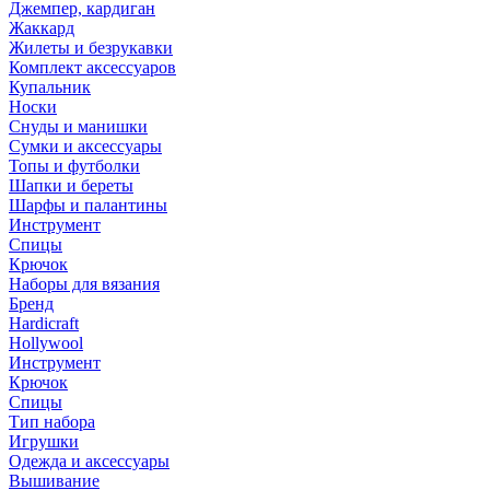
Джемпер, кардиган
Жаккард
Жилеты и безрукавки
Комплект аксессуаров
Купальник
Носки
Снуды и манишки
Сумки и аксессуары
Топы и футболки
Шапки и береты
Шарфы и палантины
Инструмент
Спицы
Крючок
Наборы для вязания
Бренд
Hardicraft
Hollywool
Инструмент
Крючок
Спицы
Тип набора
Игрушки
Одежда и аксессуары
Вышивание