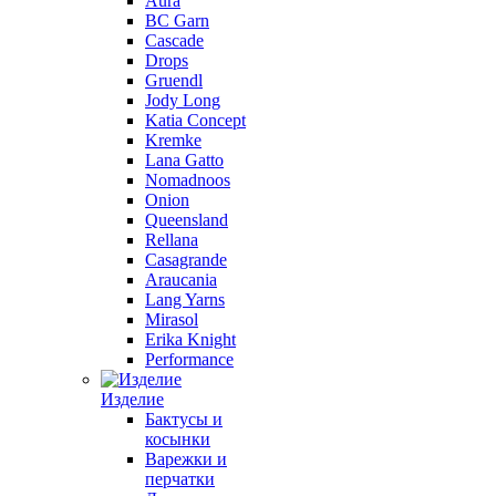
Aura
BC Garn
Cascade
Drops
Gruendl
Jody Long
Katia Concept
Kremke
Lana Gatto
Nomadnoos
Onion
Queensland
Rellana
Casagrande
Araucania
Lang Yarns
Mirasol
Erika Knight
Performance
Изделие
Бактусы и
косынки
Варежки и
перчатки