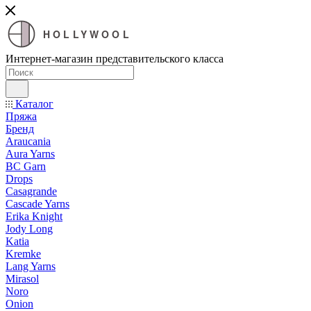
HOLLYWOOL
Интернет-магазин представительского класса
Каталог
Пряжа
Бренд
Araucania
Aura Yarns
BC Garn
Drops
Casagrande
Cascade Yarns
Erika Knight
Jody Long
Katia
Kremke
Lang Yarns
Mirasol
Noro
Onion