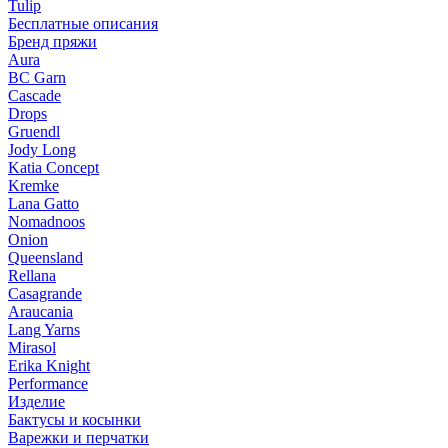
Tulip
Бесплатные описания
Бренд пряжи
Aura
BC Garn
Cascade
Drops
Gruendl
Jody Long
Katia Concept
Kremke
Lana Gatto
Nomadnoos
Onion
Queensland
Rellana
Casagrande
Araucania
Lang Yarns
Mirasol
Erika Knight
Performance
Изделие
Бактусы и косынки
Варежки и перчатки