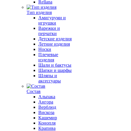
Rellana
Тип изделия
Амигуруми и
игрушки
Варежки и
перчатки
Детские изделия
Летние изделия
Носки
Плечевые
изделия
Шали и бактусы
Шапки и шарфы
Шляпы и
аксессуары
Состав
Альпака
Ангора
Верблюд
Вискоза
Кашемир
Конопля
Крапива