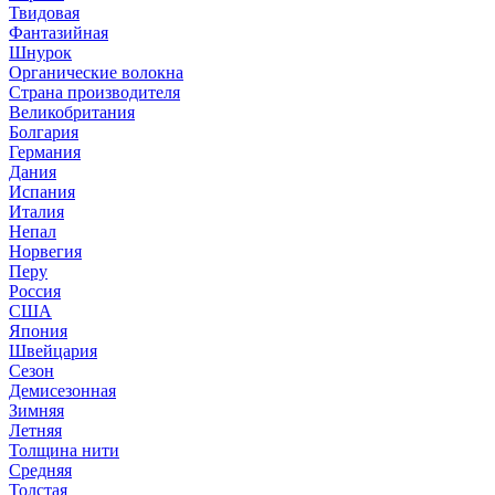
Твидовая
Фантазийная
Шнурок
Органические волокна
Страна производителя
Великобритания
Болгария
Германия
Дания
Испания
Италия
Непал
Норвегия
Перу
Россия
США
Япония
Швейцария
Сезон
Демисезонная
Зимняя
Летняя
Толщина нити
Средняя
Толстая