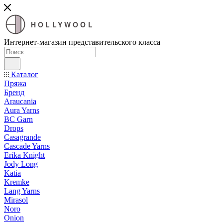
HOLLYWOOL
Интернет-магазин представительского класса
Каталог
Пряжа
Бренд
Araucania
Aura Yarns
BC Garn
Drops
Casagrande
Cascade Yarns
Erika Knight
Jody Long
Katia
Kremke
Lang Yarns
Mirasol
Noro
Onion