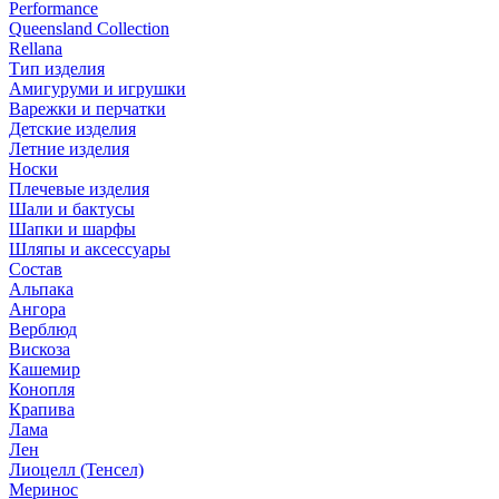
Performance
Queensland Collection
Rellana
Тип изделия
Амигуруми и игрушки
Варежки и перчатки
Детские изделия
Летние изделия
Носки
Плечевые изделия
Шали и бактусы
Шапки и шарфы
Шляпы и аксессуары
Состав
Альпака
Ангора
Верблюд
Вискоза
Кашемир
Конопля
Крапива
Лама
Лен
Лиоцелл (Тенсел)
Меринос