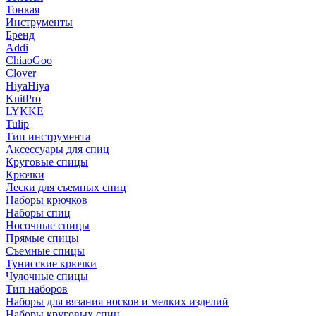
Тонкая
Инструменты
Бренд
Addi
ChiaoGoo
Clover
HiyaHiya
KnitPro
LYKKE
Tulip
Тип инструмента
Аксессуары для спиц
Круговые спицы
Крючки
Лески для съемных спиц
Наборы крючков
Наборы спиц
Носочные спицы
Прямые спицы
Съемные спицы
Тунисские крючки
Чулочные спицы
Тип наборов
Наборы для вязания носков и мелких изделий
Наборы круговых спиц