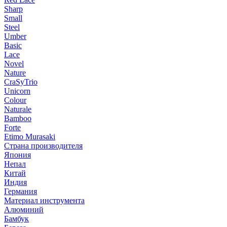
Sharp
Small
Steel
Umber
Basic
Lace
Novel
Nature
CraSyTrio
Unicorn
Colour
Naturale
Bamboo
Forte
Etimo Murasaki
Страна производителя
Япония
Непал
Китай
Индия
Германия
Материал инструмента
Алюминий
Бамбук