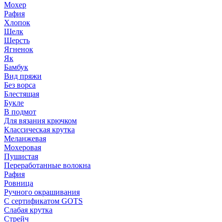
Мохер
Рафия
Хлопок
Шелк
Шерсть
Ягненок
Як
Бамбук
Вид пряжи
Без ворса
Блестящая
Букле
В подмот
Для вязания крючком
Классическая крутка
Меланжевая
Мохеровая
Пушистая
Переработанные волокна
Рафия
Ровница
Ручного окрашивания
С сертификатом GOTS
Слабая крутка
Стрейч