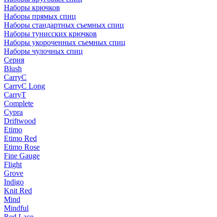
Наборы крючков
Наборы прямых спиц
Наборы стандартных съемных спиц
Наборы тунисских крючков
Наборы укороченных съемных спиц
Наборы чулочных спиц
Серия
Blush
CarryC
CarryC Long
CarryT
Complete
Cypra
Driftwood
Etimo
Etimo Red
Etimo Rose
Fine Gauge
Flight
Grove
Indigo
Knit Red
Mind
Mindful
Red Lace