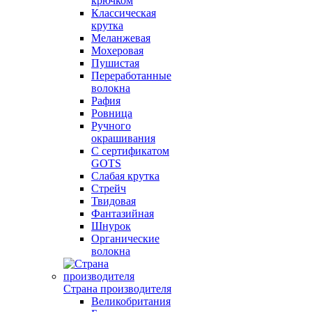
крючком
Классическая
крутка
Меланжевая
Мохеровая
Пушистая
Переработанные
волокна
Рафия
Ровница
Ручного
окрашивания
С сертификатом
GOTS
Слабая крутка
Стрейч
Твидовая
Фантазийная
Шнурок
Органические
волокна
Страна производителя
Великобритания