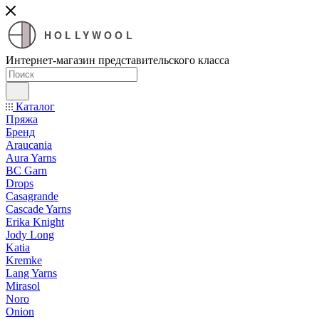
HOLLYWOOL
Интернет-магазин представительского класса
Каталог
Пряжа
Бренд
Araucania
Aura Yarns
BC Garn
Drops
Casagrande
Cascade Yarns
Erika Knight
Jody Long
Katia
Kremke
Lang Yarns
Mirasol
Noro
Onion