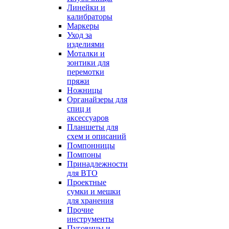
Линейки и
калибраторы
Маркеры
Уход за
изделиями
Моталки и
зонтики для
перемотки
пряжи
Ножницы
Органайзеры для
спиц и
аксессуаров
Планшеты для
схем и описаний
Помпонницы
Помпоны
Принадлежности
для ВТО
Проектные
сумки и мешки
для хранения
Прочие
инструменты
Пуговицы и