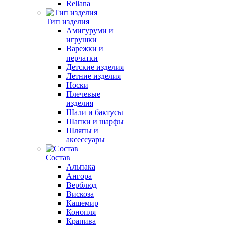
Rellana
Тип изделия
Амигуруми и
игрушки
Варежки и
перчатки
Детские изделия
Летние изделия
Носки
Плечевые
изделия
Шали и бактусы
Шапки и шарфы
Шляпы и
аксессуары
Состав
Альпака
Ангора
Верблюд
Вискоза
Кашемир
Конопля
Крапива