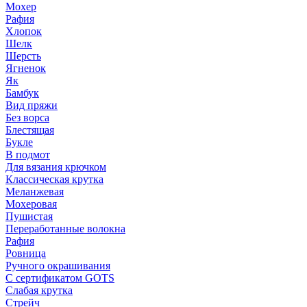
Мохер
Рафия
Хлопок
Шелк
Шерсть
Ягненок
Як
Бамбук
Вид пряжи
Без ворса
Блестящая
Букле
В подмот
Для вязания крючком
Классическая крутка
Меланжевая
Мохеровая
Пушистая
Переработанные волокна
Рафия
Ровница
Ручного окрашивания
С сертификатом GOTS
Слабая крутка
Стрейч