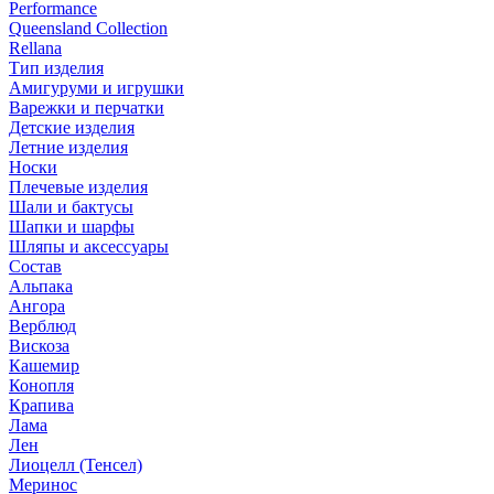
Performance
Queensland Collection
Rellana
Тип изделия
Амигуруми и игрушки
Варежки и перчатки
Детские изделия
Летние изделия
Носки
Плечевые изделия
Шали и бактусы
Шапки и шарфы
Шляпы и аксессуары
Состав
Альпака
Ангора
Верблюд
Вискоза
Кашемир
Конопля
Крапива
Лама
Лен
Лиоцелл (Тенсел)
Меринос