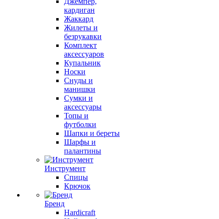
Джемпер,
кардиган
Жаккард
Жилеты и
безрукавки
Комплект
аксессуаров
Купальник
Носки
Снуды и
манишки
Сумки и
аксессуары
Топы и
футболки
Шапки и береты
Шарфы и
палантины
Инструмент
Спицы
Крючок
Бренд
Hardicraft