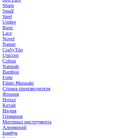
Sharp
Small
Steel
Umber
Basic
Lace
Novel
Nature
CraSyTrio
Unicorn
Colour
Naturale
Bamboo
Forte
Etimo Murasaki
Страна производителя
Япония
Непал
Китай
Индия
Германия
Материал инструмента
Алюминий
Бамбук