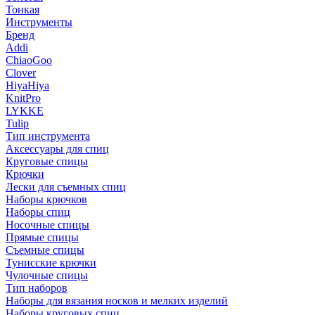
Тонкая
Инструменты
Бренд
Addi
ChiaoGoo
Clover
HiyaHiya
KnitPro
LYKKE
Tulip
Тип инструмента
Аксессуары для спиц
Круговые спицы
Крючки
Лески для съемных спиц
Наборы крючков
Наборы спиц
Носочные спицы
Прямые спицы
Съемные спицы
Тунисские крючки
Чулочные спицы
Тип наборов
Наборы для вязания носков и мелких изделий
Наборы круговых спиц