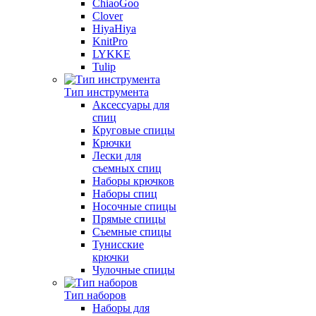
ChiaoGoo
Clover
HiyaHiya
KnitPro
LYKKE
Tulip
Тип инструмента
Аксессуары для
спиц
Круговые спицы
Крючки
Лески для
съемных спиц
Наборы крючков
Наборы спиц
Носочные спицы
Прямые спицы
Съемные спицы
Тунисские
крючки
Чулочные спицы
Тип наборов
Наборы для