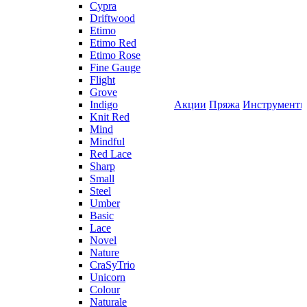
Cypra
Driftwood
Etimo
Etimo Red
Etimo Rose
Fine Gauge
Flight
Grove
Indigo
Акции
Пряжа
Инструмент
Knit Red
Mind
Mindful
Red Lace
Sharp
Small
Steel
Umber
Basic
Lace
Novel
Nature
CraSyTrio
Unicorn
Colour
Naturale