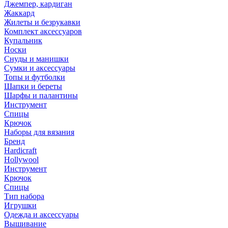
Джемпер, кардиган
Жаккард
Жилеты и безрукавки
Комплект аксессуаров
Купальник
Носки
Снуды и манишки
Сумки и аксессуары
Топы и футболки
Шапки и береты
Шарфы и палантины
Инструмент
Спицы
Крючок
Наборы для вязания
Бренд
Hardicraft
Hollywool
Инструмент
Крючок
Спицы
Тип набора
Игрушки
Одежда и аксессуары
Вышивание