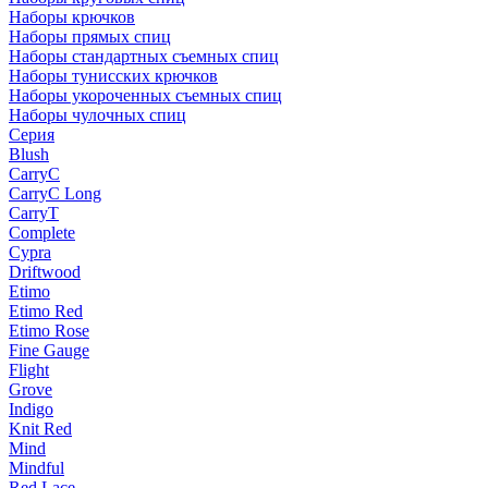
Наборы крючков
Наборы прямых спиц
Наборы стандартных съемных спиц
Наборы тунисских крючков
Наборы укороченных съемных спиц
Наборы чулочных спиц
Серия
Blush
CarryC
CarryC Long
CarryT
Complete
Cypra
Driftwood
Etimo
Etimo Red
Etimo Rose
Fine Gauge
Flight
Grove
Indigo
Knit Red
Mind
Mindful
Red Lace