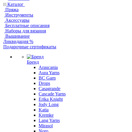
Каталог
Пряжа
Инструменты
Аксессуары
Бесплатные описания
Наборы для вязания
Вышивание
Ликвидация %
Подарочные сертификаты
Бренд
Araucania
Aura Yarns
BC Garn
Drops
Casagrande
Cascade Yarns
Erika Knight
Jody Long
Katia
Kremke
Lang Yarns
Mirasol
Noro