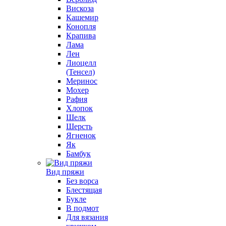
Вискоза
Кашемир
Конопля
Крапива
Лама
Лен
Лиоцелл
(Тенсел)
Меринос
Мохер
Рафия
Хлопок
Шелк
Шерсть
Ягненок
Як
Бамбук
Вид пряжи
Без ворса
Блестящая
Букле
В подмот
Для вязания