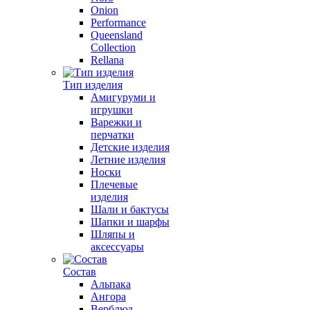
Onion
Performance
Queensland
Collection
Rellana
Тип изделия
Амигуруми и
игрушки
Варежки и
перчатки
Детские изделия
Летние изделия
Носки
Плечевые
изделия
Шали и бактусы
Шапки и шарфы
Шляпы и
аксессуары
Состав
Альпака
Ангора
Верблюд