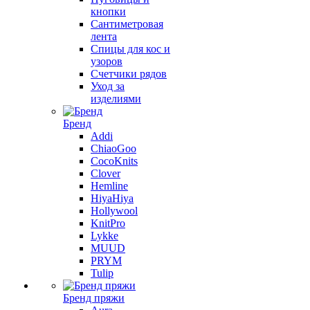
кнопки
Сантиметровая
лента
Спицы для кос и
узоров
Счетчики рядов
Уход за
изделиями
Бренд
Addi
ChiaoGoo
CocoKnits
Clover
Hemline
HiyaHiya
Hollywool
KnitPro
Lykke
MUUD
PRYM
Tulip
Бренд пряжи