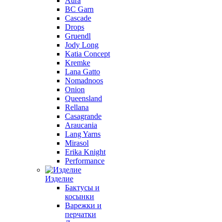
Aura
BC Garn
Cascade
Drops
Gruendl
Jody Long
Katia Concept
Kremke
Lana Gatto
Nomadnoos
Onion
Queensland
Rellana
Casagrande
Araucania
Lang Yarns
Mirasol
Erika Knight
Performance
Изделие
Бактусы и
косынки
Варежки и
перчатки