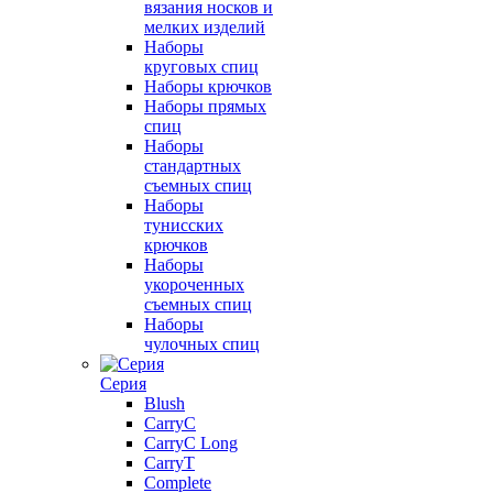
вязания носков и
мелких изделий
Наборы
круговых спиц
Наборы крючков
Наборы прямых
спиц
Наборы
стандартных
съемных спиц
Наборы
тунисских
крючков
Наборы
укороченных
съемных спиц
Наборы
чулочных спиц
Серия
Blush
CarryC
CarryC Long
CarryT
Complete