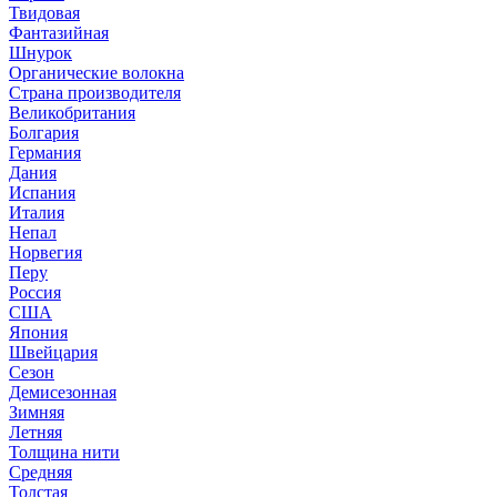
Твидовая
Фантазийная
Шнурок
Органические волокна
Страна производителя
Великобритания
Болгария
Германия
Дания
Испания
Италия
Непал
Норвегия
Перу
Россия
США
Япония
Швейцария
Сезон
Демисезонная
Зимняя
Летняя
Толщина нити
Средняя
Толстая