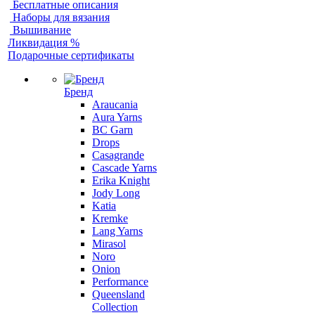
Бесплатные описания
Наборы для вязания
Вышивание
Ликвидация %
Подарочные сертификаты
Бренд
Araucania
Aura Yarns
BC Garn
Drops
Casagrande
Cascade Yarns
Erika Knight
Jody Long
Katia
Kremke
Lang Yarns
Mirasol
Noro
Onion
Performance
Queensland
Collection