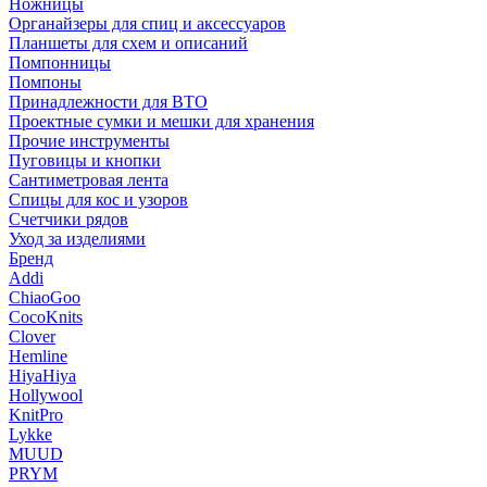
Ножницы
Органайзеры для спиц и аксессуаров
Планшеты для схем и описаний
Помпонницы
Помпоны
Принадлежности для ВТО
Проектные сумки и мешки для хранения
Прочие инструменты
Пуговицы и кнопки
Сантиметровая лента
Спицы для кос и узоров
Счетчики рядов
Уход за изделиями
Бренд
Addi
ChiaoGoo
CocoKnits
Clover
Hemline
HiyaHiya
Hollywool
KnitPro
Lykke
MUUD
PRYM