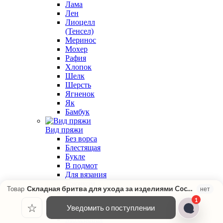
Лама
Лен
Лиоцелл
(Тенсел)
Меринос
Мохер
Рафия
Хлопок
Шелк
Шерсть
Ягненок
Як
Бамбук
Вид пряжи
Без ворса
Блестящая
Букле
В подмот
Для вязания
крючком
Складная бритва для ухода за изделиями Cocoknits
Товар
нет
Классическая
1
крутка
☆
Уведомить о поступлении
Меланжевая
Мохеровая