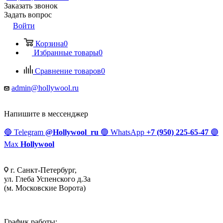
Заказать звонок
Задать вопрос
Войти
Корзина
0
Избранные товары
0
Сравнение товаров
0
admin@hollywool.ru
Напишите в мессенджер
🔵
Telegram
@Hollywool_ru
🟢
WhatsApp
+7 (950) 225-65-47
🟣
Max
Hollywool
г. Санкт-Петербург,
ул. Глеба Успенского д.3а
(м. Московские Ворота)
График работы: