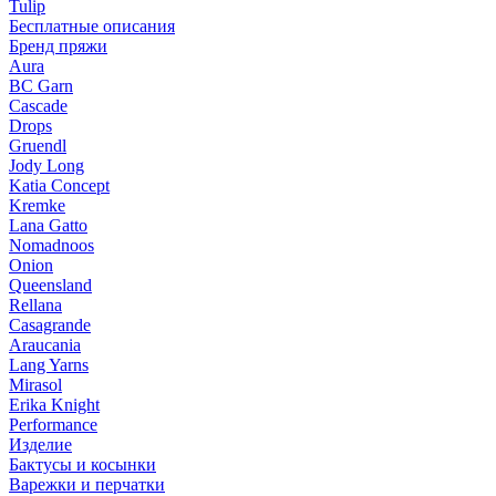
Tulip
Бесплатные описания
Бренд пряжи
Aura
BC Garn
Cascade
Drops
Gruendl
Jody Long
Katia Concept
Kremke
Lana Gatto
Nomadnoos
Onion
Queensland
Rellana
Casagrande
Araucania
Lang Yarns
Mirasol
Erika Knight
Performance
Изделие
Бактусы и косынки
Варежки и перчатки