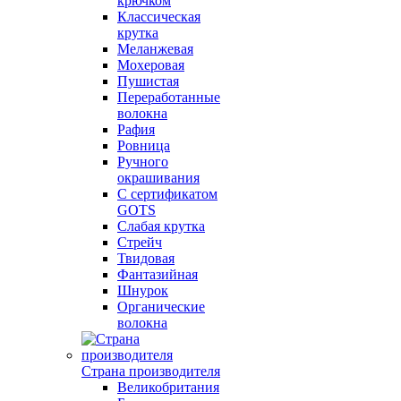
крючком
Классическая
крутка
Меланжевая
Мохеровая
Пушистая
Переработанные
волокна
Рафия
Ровница
Ручного
окрашивания
С сертификатом
GOTS
Слабая крутка
Стрейч
Твидовая
Фантазийная
Шнурок
Органические
волокна
Страна производителя
Великобритания