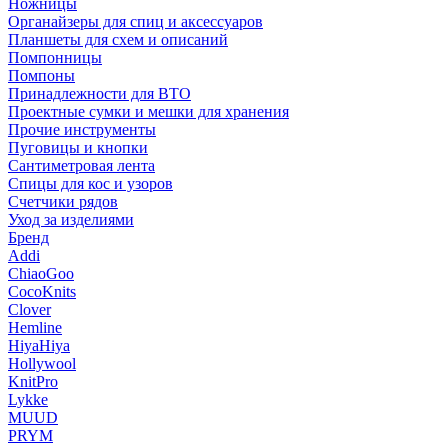
Ножницы
Органайзеры для спиц и аксессуаров
Планшеты для схем и описаний
Помпонницы
Помпоны
Принадлежности для ВТО
Проектные сумки и мешки для хранения
Прочие инструменты
Пуговицы и кнопки
Сантиметровая лента
Спицы для кос и узоров
Счетчики рядов
Уход за изделиями
Бренд
Addi
ChiaoGoo
CocoKnits
Clover
Hemline
HiyaHiya
Hollywool
KnitPro
Lykke
MUUD
PRYM