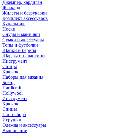
Джемпер, кардиган
Жаккард
Жилеты и безрукавки
Комплект аксессуаров
Купальник
Носки
Снуды и манишки
Сумки и аксессуары
Топы и футболки
Шапки и береты
Шарфы и палантины
Инструмент
Спицы
Крючок
Наборы для вязания
Бренд
Hardicraft
Hollywool
Инструмент
Крючок
Спицы
Тип набора
Игрушки
Одежда и аксессуары
Вышивание