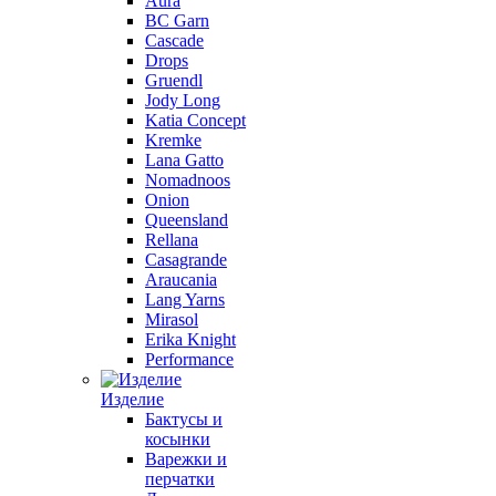
Aura
BC Garn
Cascade
Drops
Gruendl
Jody Long
Katia Concept
Kremke
Lana Gatto
Nomadnoos
Onion
Queensland
Rellana
Casagrande
Araucania
Lang Yarns
Mirasol
Erika Knight
Performance
Изделие
Бактусы и
косынки
Варежки и
перчатки