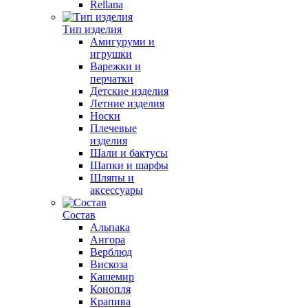
Rellana
Тип изделия
Амигуруми и
игрушки
Варежки и
перчатки
Детские изделия
Летние изделия
Носки
Плечевые
изделия
Шали и бактусы
Шапки и шарфы
Шляпы и
аксессуары
Состав
Альпака
Ангора
Верблюд
Вискоза
Кашемир
Конопля
Крапива