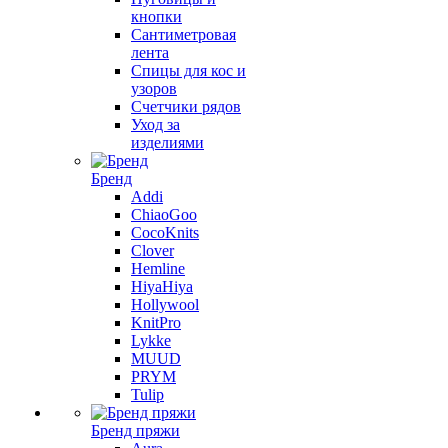
кнопки
Сантиметровая
лента
Спицы для кос и
узоров
Счетчики рядов
Уход за
изделиями
Бренд
Addi
ChiaoGoo
CocoKnits
Clover
Hemline
HiyaHiya
Hollywool
KnitPro
Lykke
MUUD
PRYM
Tulip
Бренд пряжи