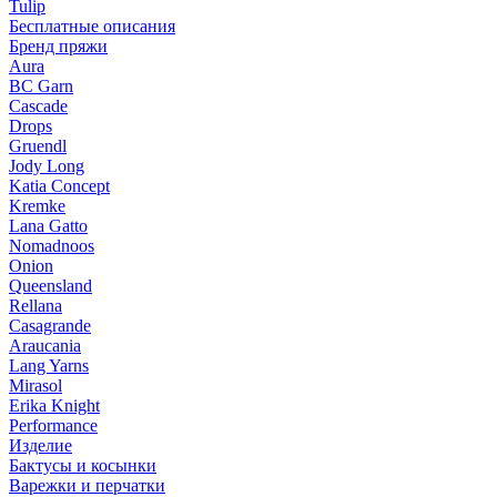
Tulip
Бесплатные описания
Бренд пряжи
Aura
BC Garn
Cascade
Drops
Gruendl
Jody Long
Katia Concept
Kremke
Lana Gatto
Nomadnoos
Onion
Queensland
Rellana
Casagrande
Araucania
Lang Yarns
Mirasol
Erika Knight
Performance
Изделие
Бактусы и косынки
Варежки и перчатки