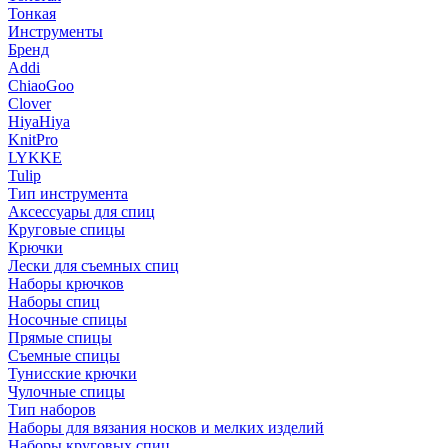
Тонкая
Инструменты
Бренд
Addi
ChiaoGoo
Clover
HiyaHiya
KnitPro
LYKKE
Tulip
Тип инструмента
Аксессуары для спиц
Круговые спицы
Крючки
Лески для съемных спиц
Наборы крючков
Наборы спиц
Носочные спицы
Прямые спицы
Съемные спицы
Тунисские крючки
Чулочные спицы
Тип наборов
Наборы для вязания носков и мелких изделий
Наборы круговых спиц