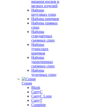
вязания носков и
мелких изделий
Наборы
круговых спиц
Наборы крючков
Наборы прямых
спиц
Наборы
стандартных
съемных спиц
Наборы
тунисских
крючков
Наборы
укороченных
съемных спиц
Наборы
чулочных спиц
Серия
Blush
CarryC
CarryC Long
CarryT
Complete