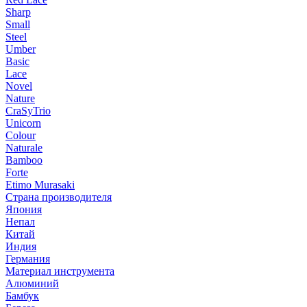
Sharp
Small
Steel
Umber
Basic
Lace
Novel
Nature
CraSyTrio
Unicorn
Colour
Naturale
Bamboo
Forte
Etimo Murasaki
Страна производителя
Япония
Непал
Китай
Индия
Германия
Материал инструмента
Алюминий
Бамбук