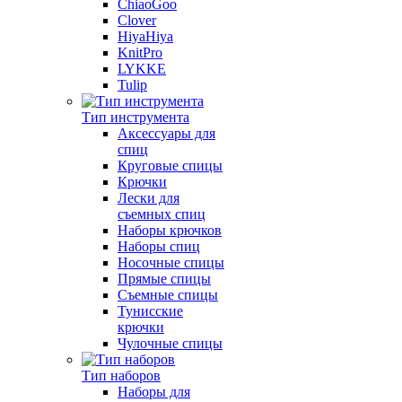
ChiaoGoo
Clover
HiyaHiya
KnitPro
LYKKE
Tulip
Тип инструмента
Аксессуары для
спиц
Круговые спицы
Крючки
Лески для
съемных спиц
Наборы крючков
Наборы спиц
Носочные спицы
Прямые спицы
Съемные спицы
Тунисские
крючки
Чулочные спицы
Тип наборов
Наборы для