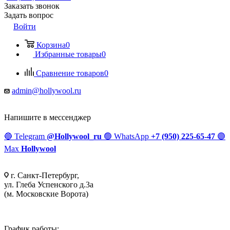
Заказать звонок
Задать вопрос
Войти
Корзина
0
Избранные товары
0
Сравнение товаров
0
admin@hollywool.ru
Напишите в мессенджер
🔵
Telegram
@Hollywool_ru
🟢
WhatsApp
+7 (950) 225-65-47
🟣
Max
Hollywool
г. Санкт-Петербург,
ул. Глеба Успенского д.3а
(м. Московские Ворота)
График работы: