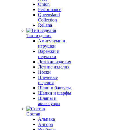
Onion
Performance
Queensland
Collection
Rellana
Тип изделия
Амигуруми и
игрушки
Варежки и
перчатки
Детские изделия
Летние изделия
Носки
Плечевые
изделия
Шали и бактусы
Шапки и шарфы
Шляпы и
аксессуары
Состав
Альпака
Ангора
Верблюд