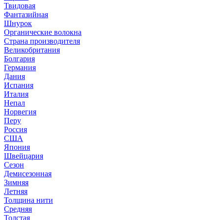
Твидовая
Фантазийная
Шнурок
Органические волокна
Страна производителя
Великобритания
Болгария
Германия
Дания
Испания
Италия
Непал
Норвегия
Перу
Россия
США
Япония
Швейцария
Сезон
Демисезонная
Зимняя
Летняя
Толщина нити
Средняя
Толстая