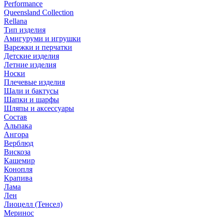
Performance
Queensland Collection
Rellana
Тип изделия
Амигуруми и игрушки
Варежки и перчатки
Детские изделия
Летние изделия
Носки
Плечевые изделия
Шали и бактусы
Шапки и шарфы
Шляпы и аксессуары
Состав
Альпака
Ангора
Верблюд
Вискоза
Кашемир
Конопля
Крапива
Лама
Лен
Лиоцелл (Тенсел)
Меринос