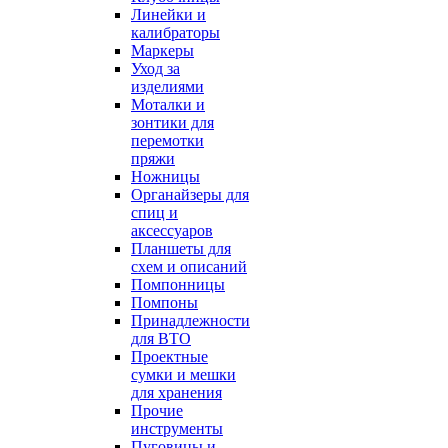
Линейки и
калибраторы
Маркеры
Уход за
изделиями
Моталки и
зонтики для
перемотки
пряжи
Ножницы
Органайзеры для
спиц и
аксессуаров
Планшеты для
схем и описаний
Помпонницы
Помпоны
Принадлежности
для ВТО
Проектные
сумки и мешки
для хранения
Прочие
инструменты
Пуговицы и