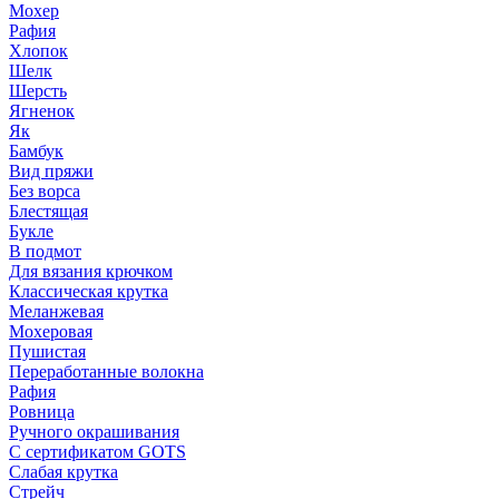
Мохер
Рафия
Хлопок
Шелк
Шерсть
Ягненок
Як
Бамбук
Вид пряжи
Без ворса
Блестящая
Букле
В подмот
Для вязания крючком
Классическая крутка
Меланжевая
Мохеровая
Пушистая
Переработанные волокна
Рафия
Ровница
Ручного окрашивания
С сертификатом GOTS
Слабая крутка
Стрейч