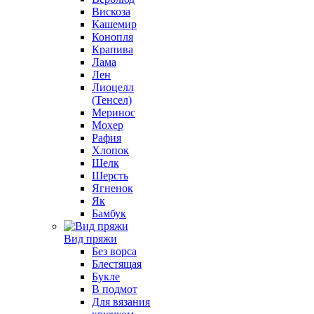
Вискоза
Кашемир
Конопля
Крапива
Лама
Лен
Лиоцелл
(Тенсел)
Меринос
Мохер
Рафия
Хлопок
Шелк
Шерсть
Ягненок
Як
Бамбук
Вид пряжи
Без ворса
Блестящая
Букле
В подмот
Для вязания