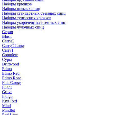
Наборы крючков
Наборы прямых спиц
Наборы стандартных съемных спиц
Наборы тунисских крючков
Наборы укороченных съемных спиц
Наборы чулочных спиц
Серия
Blush
CarryC
CarryC Long
CarryT
Complete
Cypra
Driftwood
Etimo
Etimo Red
Etimo Rose
Fine Gauge
Flight
Grove
Indigo
Knit Red
Mind
Mindful
Red Lace