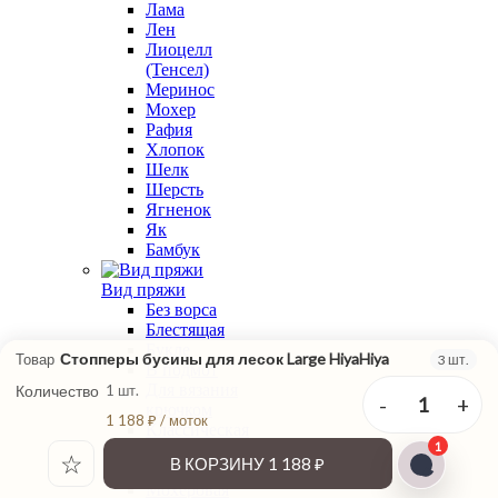
Лама
Лен
Лиоцелл
(Тенсел)
Меринос
Мохер
Рафия
Хлопок
Шелк
Шерсть
Ягненок
Як
Бамбук
Вид пряжи
Без ворса
Блестящая
Букле
Стопперы бусины для лесок Large HiyaHiya
Товар
3 шт.
В подмот
Для вязания
Количество
1 шт.
-
+
1
крючком
1 188 ₽ / моток
Классическая
1
крутка
☆
В КОРЗИНУ
1 188 ₽
Меланжевая
Мохеровая