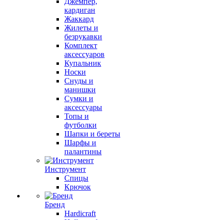
Джемпер,
кардиган
Жаккард
Жилеты и
безрукавки
Комплект
аксессуаров
Купальник
Носки
Снуды и
манишки
Сумки и
аксессуары
Топы и
футболки
Шапки и береты
Шарфы и
палантины
Инструмент
Спицы
Крючок
Бренд
Hardicraft