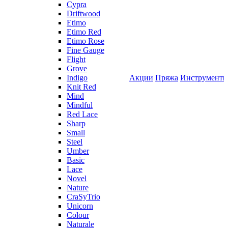
Cypra
Driftwood
Etimo
Etimo Red
Etimo Rose
Fine Gauge
Flight
Grove
Indigo
Акции
Пряжа
Инструмент
Knit Red
Mind
Mindful
Red Lace
Sharp
Small
Steel
Umber
Basic
Lace
Novel
Nature
CraSyTrio
Unicorn
Colour
Naturale