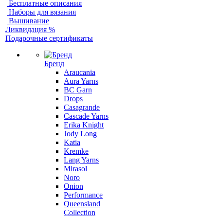
Бесплатные описания
Наборы для вязания
Вышивание
Ликвидация %
Подарочные сертификаты
Бренд
Araucania
Aura Yarns
BC Garn
Drops
Casagrande
Cascade Yarns
Erika Knight
Jody Long
Katia
Kremke
Lang Yarns
Mirasol
Noro
Onion
Performance
Queensland
Collection