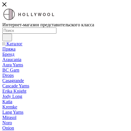
HOLLYWOOL
Интернет-магазин представительского класса
Каталог
Пряжа
Бренд
Araucania
Aura Yarns
BC Garn
Drops
Casagrande
Cascade Yarns
Erika Knight
Jody Long
Katia
Kremke
Lang Yarns
Mirasol
Noro
Onion