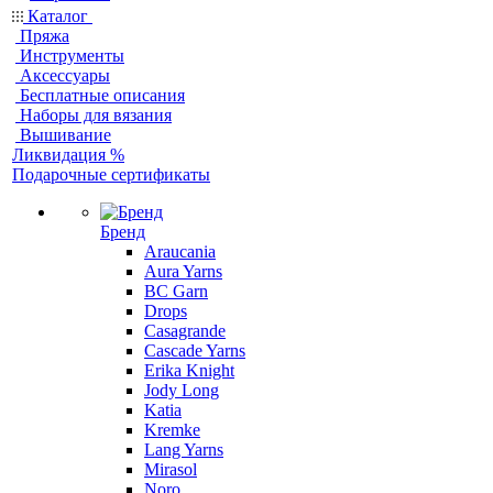
Каталог
Пряжа
Инструменты
Аксессуары
Бесплатные описания
Наборы для вязания
Вышивание
Ликвидация %
Подарочные сертификаты
Бренд
Araucania
Aura Yarns
BC Garn
Drops
Casagrande
Cascade Yarns
Erika Knight
Jody Long
Katia
Kremke
Lang Yarns
Mirasol
Noro