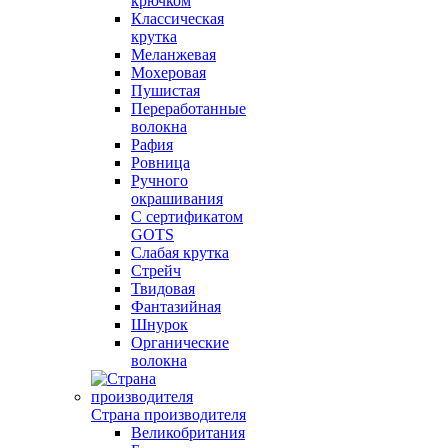
крючком
Классическая
крутка
Меланжевая
Мохеровая
Пушистая
Переработанные
волокна
Рафия
Ровница
Ручного
окрашивания
С сертификатом
GOTS
Слабая крутка
Стрейч
Твидовая
Фантазийная
Шнурок
Органические
волокна
Страна производителя
Великобритания