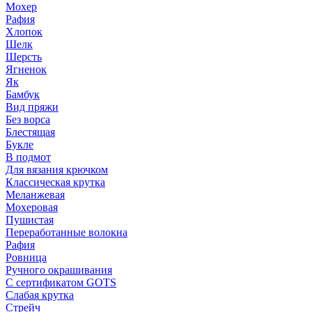
Мохер
Рафия
Хлопок
Шелк
Шерсть
Ягненок
Як
Бамбук
Вид пряжи
Без ворса
Блестящая
Букле
В подмот
Для вязания крючком
Классическая крутка
Меланжевая
Мохеровая
Пушистая
Переработанные волокна
Рафия
Ровница
Ручного окрашивания
С сертификатом GOTS
Слабая крутка
Стрейч