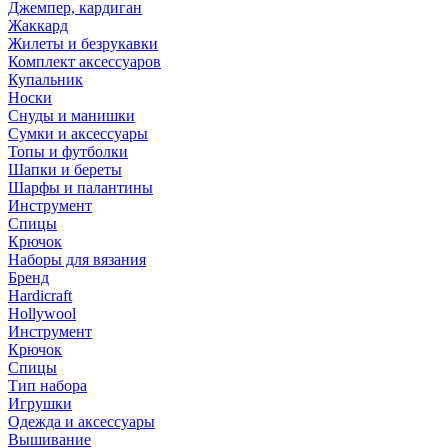
Джемпер, кардиган
Жаккард
Жилеты и безрукавки
Комплект аксессуаров
Купальник
Носки
Снуды и манишки
Сумки и аксессуары
Топы и футболки
Шапки и береты
Шарфы и палантины
Инструмент
Спицы
Крючок
Наборы для вязания
Бренд
Hardicraft
Hollywool
Инструмент
Крючок
Спицы
Тип набора
Игрушки
Одежда и аксессуары
Вышивание