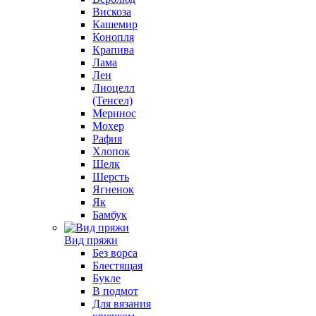
Вискоза
Кашемир
Конопля
Крапива
Лама
Лен
Лиоцелл
(Тенсел)
Меринос
Мохер
Рафия
Хлопок
Шелк
Шерсть
Ягненок
Як
Бамбук
Вид пряжи
Без ворса
Блестящая
Букле
В подмот
Для вязания