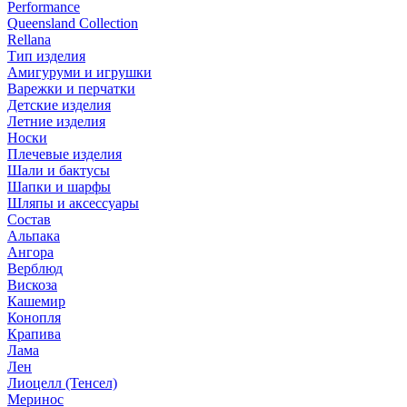
Performance
Queensland Collection
Rellana
Тип изделия
Амигуруми и игрушки
Варежки и перчатки
Детские изделия
Летние изделия
Носки
Плечевые изделия
Шали и бактусы
Шапки и шарфы
Шляпы и аксессуары
Состав
Альпака
Ангора
Верблюд
Вискоза
Кашемир
Конопля
Крапива
Лама
Лен
Лиоцелл (Тенсел)
Меринос