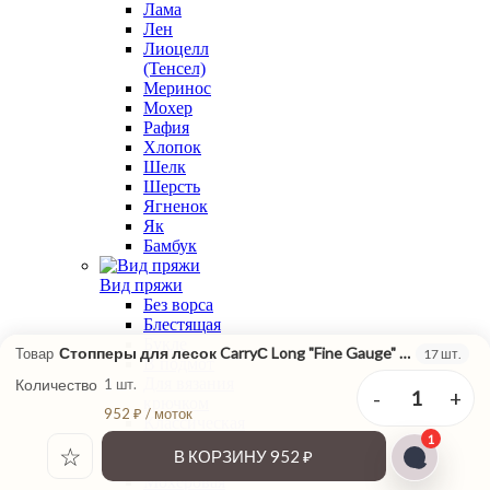
Лама
Лен
Лиоцелл
(Тенсел)
Меринос
Мохер
Рафия
Хлопок
Шелк
Шерсть
Ягненок
Як
Бамбук
Вид пряжи
Без ворса
Блестящая
Букле
Стопперы для лесок CarryС Long "Fine Gauge" 2 шт Tulip
Товар
17 шт.
В подмот
Для вязания
Количество
1 шт.
-
+
1
крючком
952 ₽ / моток
Классическая
1
крутка
☆
В КОРЗИНУ
952 ₽
Меланжевая
Мохеровая