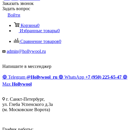
Заказать звонок
Задать вопрос
Войти
Корзина
0
Избранные товары
0
Сравнение товаров
0
admin@hollywool.ru
Напишите в мессенджер
🔵
Telegram
@Hollywool_ru
🟢
WhatsApp
+7 (950) 225-65-47
🟣
Max
Hollywool
г. Санкт-Петербург,
ул. Глеба Успенского д.3а
(м. Московские Ворота)
График работы: