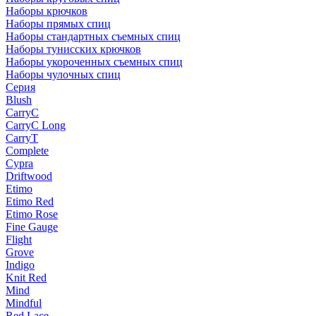
Наборы крючков
Наборы прямых спиц
Наборы стандартных съемных спиц
Наборы тунисских крючков
Наборы укороченных съемных спиц
Наборы чулочных спиц
Серия
Blush
CarryC
CarryC Long
CarryT
Complete
Cypra
Driftwood
Etimo
Etimo Red
Etimo Rose
Fine Gauge
Flight
Grove
Indigo
Knit Red
Mind
Mindful
Red Lace