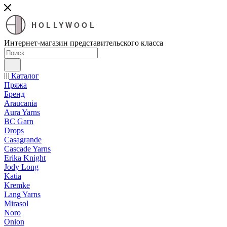
HOLLYWOOL
Интернет-магазин представительского класса
Каталог
Пряжа
Бренд
Araucania
Aura Yarns
BC Garn
Drops
Casagrande
Cascade Yarns
Erika Knight
Jody Long
Katia
Kremke
Lang Yarns
Mirasol
Noro
Onion