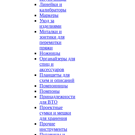
Линейки и
калибраторы
Маркеры
Уход за
изделиями
Моталки и
зонтики для
перемотки
пряжи
Ножницы
Органайзеры для
спиц и
аксессуаров
Планшеты для
схем и описаний
Помпонницы
Помпоны
Принадлежности
для ВТО
Проектные
сумки и мешки
для хранения
Прочие
инструменты
Пуговицы и