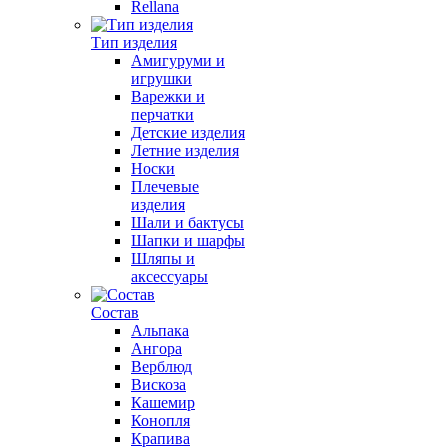
Rellana
Тип изделия
Амигуруми и
игрушки
Варежки и
перчатки
Детские изделия
Летние изделия
Носки
Плечевые
изделия
Шали и бактусы
Шапки и шарфы
Шляпы и
аксессуары
Состав
Альпака
Ангора
Верблюд
Вискоза
Кашемир
Конопля
Крапива