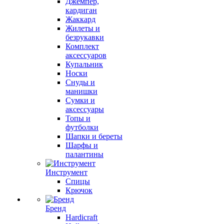
Джемпер,
кардиган
Жаккард
Жилеты и
безрукавки
Комплект
аксессуаров
Купальник
Носки
Снуды и
манишки
Сумки и
аксессуары
Топы и
футболки
Шапки и береты
Шарфы и
палантины
Инструмент
Спицы
Крючок
Бренд
Hardicraft