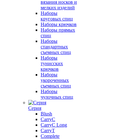
вязания носков и
мелких изделий
Наборы
круговых спиц
Наборы крючков
Наборы прямых
спиц
Наборы
стандартных
съемных спиц
Наборы
тунисских
крючков
Наборы
укороченных
съемных спиц
Наборы
чулочных спиц
Серия
Blush
CarryC
CarryC Long
CarryT
Complete