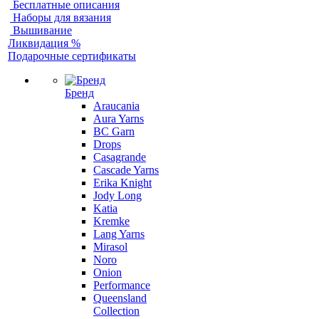
Бесплатные описания
Наборы для вязания
Вышивание
Ликвидация %
Подарочные сертификаты
Бренд
Araucania
Aura Yarns
BC Garn
Drops
Casagrande
Cascade Yarns
Erika Knight
Jody Long
Katia
Kremke
Lang Yarns
Mirasol
Noro
Onion
Performance
Queensland
Collection