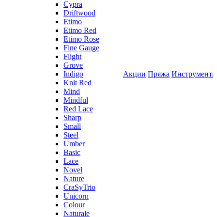
Cypra
Driftwood
Etimo
Etimo Red
Etimo Rose
Fine Gauge
Flight
Grove
Indigo
Акции
Пряжа
Инструмент
Knit Red
Mind
Mindful
Red Lace
Sharp
Small
Steel
Umber
Basic
Lace
Novel
Nature
CraSyTrio
Unicorn
Colour
Naturale