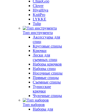
ChiaoGoo
Clover
HiyaHiya
KnitPro
LYKKE
Tulip
Тип инструмента
Аксессуары для
спиц
Круговые спицы
Крючки
Лески для
съемных спиц
Наборы крючков
Наборы спиц
Носочные спицы
Прямые спицы
Съемные спицы
Тунисские
крючки
Чулочные спицы
Тип наборов
Наборы для