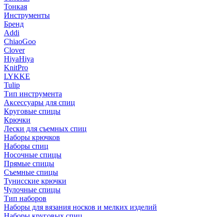
Тонкая
Инструменты
Бренд
Addi
ChiaoGoo
Clover
HiyaHiya
KnitPro
LYKKE
Tulip
Тип инструмента
Аксессуары для спиц
Круговые спицы
Крючки
Лески для съемных спиц
Наборы крючков
Наборы спиц
Носочные спицы
Прямые спицы
Съемные спицы
Тунисские крючки
Чулочные спицы
Тип наборов
Наборы для вязания носков и мелких изделий
Наборы круговых спиц