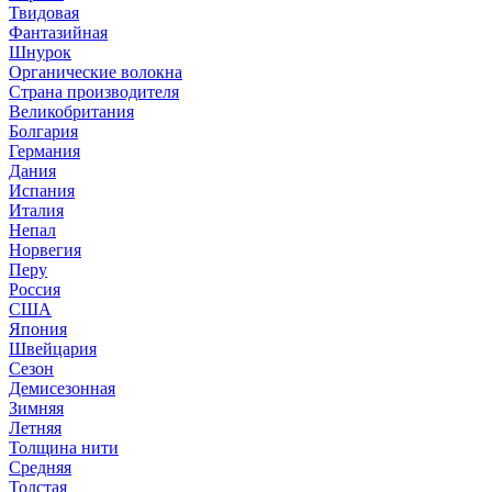
Твидовая
Фантазийная
Шнурок
Органические волокна
Страна производителя
Великобритания
Болгария
Германия
Дания
Испания
Италия
Непал
Норвегия
Перу
Россия
США
Япония
Швейцария
Сезон
Демисезонная
Зимняя
Летняя
Толщина нити
Средняя
Толстая