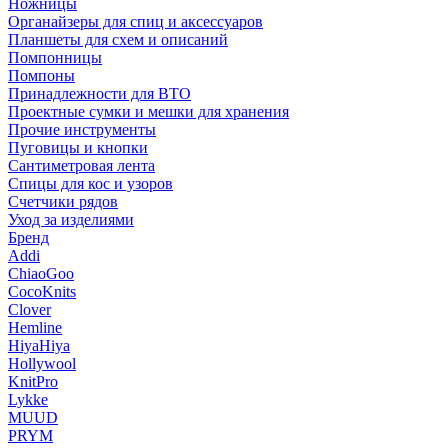
Ножницы
Органайзеры для спиц и аксессуаров
Планшеты для схем и описаний
Помпонницы
Помпоны
Принадлежности для ВТО
Проектные сумки и мешки для хранения
Прочие инструменты
Пуговицы и кнопки
Сантиметровая лента
Спицы для кос и узоров
Счетчики рядов
Уход за изделиями
Бренд
Addi
ChiaoGoo
CocoKnits
Clover
Hemline
HiyaHiya
Hollywool
KnitPro
Lykke
MUUD
PRYM