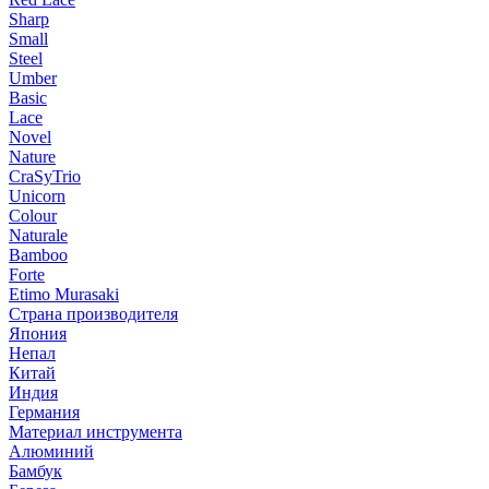
Sharp
Small
Steel
Umber
Basic
Lace
Novel
Nature
CraSyTrio
Unicorn
Colour
Naturale
Bamboo
Forte
Etimo Murasaki
Страна производителя
Япония
Непал
Китай
Индия
Германия
Материал инструмента
Алюминий
Бамбук