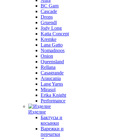
Aura
BC Garn
Cascade
Drops
Gruendl
Jody Long
Katia Concept
Kremke
Lana Gatto
Nomadnoos
Onion
Queensland
Rellana
Casagrande
Araucania
Lang Yarns
Mirasol
Erika Knight
Performance
Изделие
Бактусы и
косынки
Варежки и
перчатки