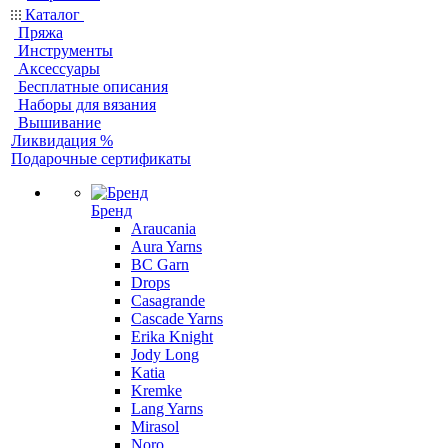
Каталог
Пряжа
Инструменты
Аксессуары
Бесплатные описания
Наборы для вязания
Вышивание
Ликвидация %
Подарочные сертификаты
Бренд
Araucania
Aura Yarns
BC Garn
Drops
Casagrande
Cascade Yarns
Erika Knight
Jody Long
Katia
Kremke
Lang Yarns
Mirasol
Noro