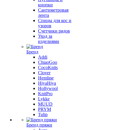
кнопки
Сантиметровая
лента
Спицы для кос и
узоров
Счетчики рядов
Уход за
изделиями
Бренд
Addi
ChiaoGoo
CocoKnits
Clover
Hemline
HiyaHiya
Hollywool
KnitPro
Lykke
MUUD
PRYM
Tulip
Бренд пряжи