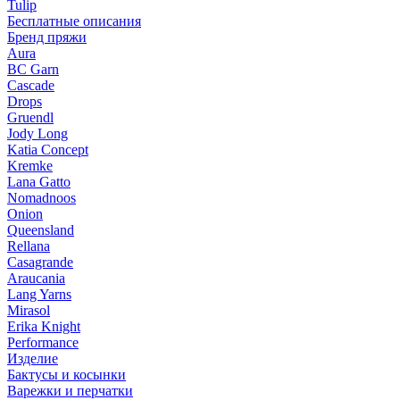
Tulip
Бесплатные описания
Бренд пряжи
Aura
BC Garn
Cascade
Drops
Gruendl
Jody Long
Katia Concept
Kremke
Lana Gatto
Nomadnoos
Onion
Queensland
Rellana
Casagrande
Araucania
Lang Yarns
Mirasol
Erika Knight
Performance
Изделие
Бактусы и косынки
Варежки и перчатки