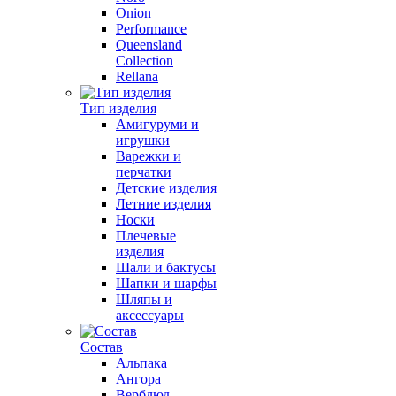
Onion
Performance
Queensland
Collection
Rellana
Тип изделия
Амигуруми и
игрушки
Варежки и
перчатки
Детские изделия
Летние изделия
Носки
Плечевые
изделия
Шали и бактусы
Шапки и шарфы
Шляпы и
аксессуары
Состав
Альпака
Ангора
Верблюд