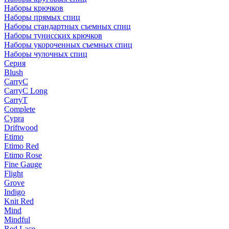
Наборы крючков
Наборы прямых спиц
Наборы стандартных съемных спиц
Наборы тунисских крючков
Наборы укороченных съемных спиц
Наборы чулочных спиц
Серия
Blush
CarryC
CarryC Long
CarryT
Complete
Cypra
Driftwood
Etimo
Etimo Red
Etimo Rose
Fine Gauge
Flight
Grove
Indigo
Knit Red
Mind
Mindful
Red Lace