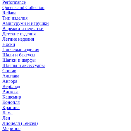
Performance
Queensland Collection
Rellana
Тип изделия
Амигуруми и игрушки
Варежки и перчатки
Детские изделия
Летние изделия
Носки
Плечевые изделия
Шали и бактусы
Шапки и шарфы
Шляпы и аксессуары
Состав
Альпака
Ангора
Верблюд
Вискоза
Кашемир
Конопля
Крапива
Лама
Лен
Лиоцелл (Тенсел)
Меринос