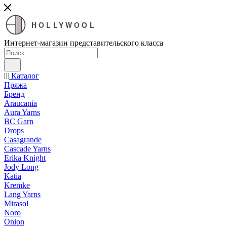
HOLLYWOOL
Интернет-магазин представительского класса
Каталог
Пряжа
Бренд
Araucania
Aura Yarns
BC Garn
Drops
Casagrande
Cascade Yarns
Erika Knight
Jody Long
Katia
Kremke
Lang Yarns
Mirasol
Noro
Onion