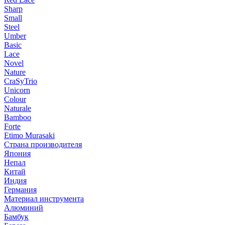
Sharp
Small
Steel
Umber
Basic
Lace
Novel
Nature
CraSyTrio
Unicorn
Colour
Naturale
Bamboo
Forte
Etimo Murasaki
Страна производителя
Япония
Непал
Китай
Индия
Германия
Материал инструмента
Алюминий
Бамбук