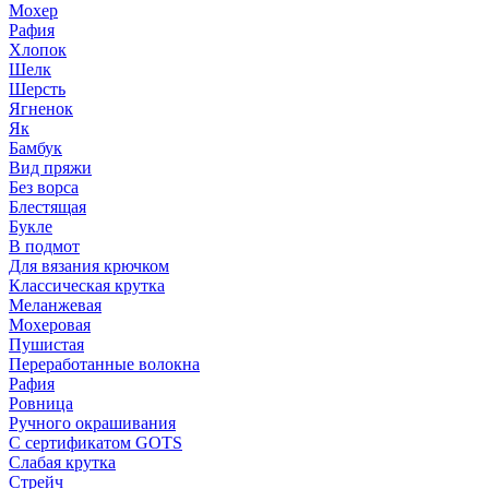
Мохер
Рафия
Хлопок
Шелк
Шерсть
Ягненок
Як
Бамбук
Вид пряжи
Без ворса
Блестящая
Букле
В подмот
Для вязания крючком
Классическая крутка
Меланжевая
Мохеровая
Пушистая
Переработанные волокна
Рафия
Ровница
Ручного окрашивания
С сертификатом GOTS
Слабая крутка
Стрейч