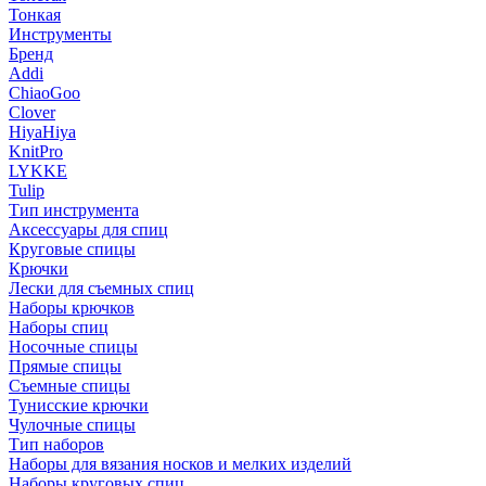
Тонкая
Инструменты
Бренд
Addi
ChiaoGoo
Clover
HiyaHiya
KnitPro
LYKKE
Tulip
Тип инструмента
Аксессуары для спиц
Круговые спицы
Крючки
Лески для съемных спиц
Наборы крючков
Наборы спиц
Носочные спицы
Прямые спицы
Съемные спицы
Тунисские крючки
Чулочные спицы
Тип наборов
Наборы для вязания носков и мелких изделий
Наборы круговых спиц