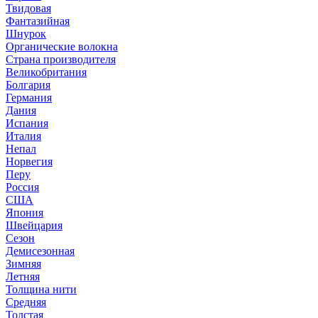
Твидовая
Фантазийная
Шнурок
Органические волокна
Страна производителя
Великобритания
Болгария
Германия
Дания
Испания
Италия
Непал
Норвегия
Перу
Россия
США
Япония
Швейцария
Сезон
Демисезонная
Зимняя
Летняя
Толщина нити
Средняя
Толстая