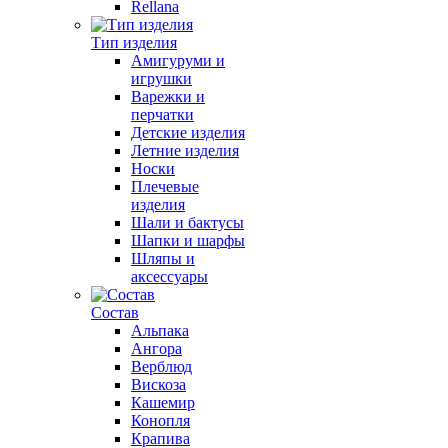
Rellana
Тип изделия
Амигуруми и
игрушки
Варежки и
перчатки
Детские изделия
Летние изделия
Носки
Плечевые
изделия
Шали и бактусы
Шапки и шарфы
Шляпы и
аксессуары
Состав
Альпака
Ангора
Верблюд
Вискоза
Кашемир
Конопля
Крапива