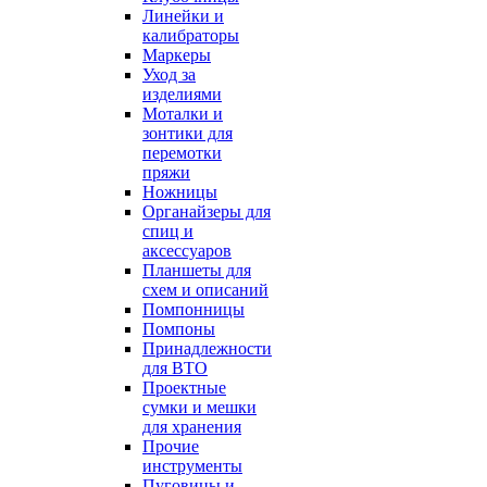
Линейки и
калибраторы
Маркеры
Уход за
изделиями
Моталки и
зонтики для
перемотки
пряжи
Ножницы
Органайзеры для
спиц и
аксессуаров
Планшеты для
схем и описаний
Помпонницы
Помпоны
Принадлежности
для ВТО
Проектные
сумки и мешки
для хранения
Прочие
инструменты
Пуговицы и