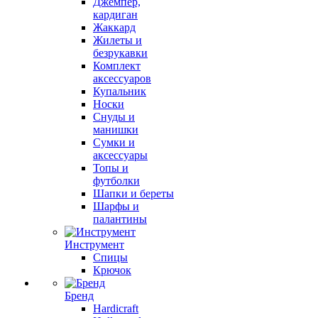
Джемпер,
кардиган
Жаккард
Жилеты и
безрукавки
Комплект
аксессуаров
Купальник
Носки
Снуды и
манишки
Сумки и
аксессуары
Топы и
футболки
Шапки и береты
Шарфы и
палантины
Инструмент
Спицы
Крючок
Бренд
Hardicraft