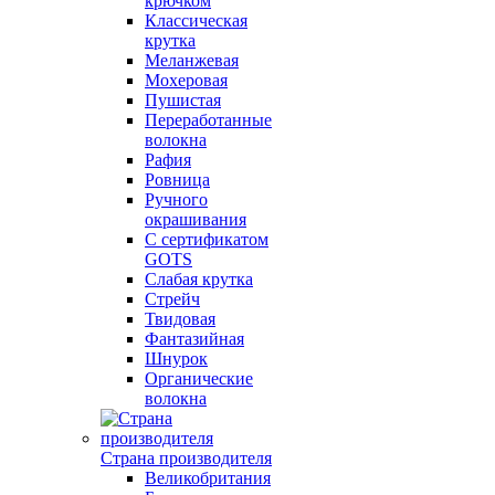
крючком
Классическая
крутка
Меланжевая
Мохеровая
Пушистая
Переработанные
волокна
Рафия
Ровница
Ручного
окрашивания
С сертификатом
GOTS
Слабая крутка
Стрейч
Твидовая
Фантазийная
Шнурок
Органические
волокна
Страна производителя
Великобритания