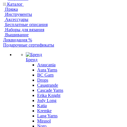
Каталог
Пряжа
Инструменты
Аксессуары
Бесплатные описания
Наборы для вязания
Вышивание
Ликвидация %
Подарочные сертификаты
Бренд
Araucania
Aura Yarns
BC Garn
Drops
Casagrande
Cascade Yarns
Erika Knight
Jody Long
Katia
Kremke
Lang Yarns
Mirasol
Noro