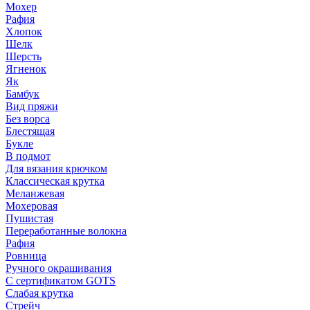
Мохер
Рафия
Хлопок
Шелк
Шерсть
Ягненок
Як
Бамбук
Вид пряжи
Без ворса
Блестящая
Букле
В подмот
Для вязания крючком
Классическая крутка
Меланжевая
Мохеровая
Пушистая
Переработанные волокна
Рафия
Ровница
Ручного окрашивания
С сертификатом GOTS
Слабая крутка
Стрейч