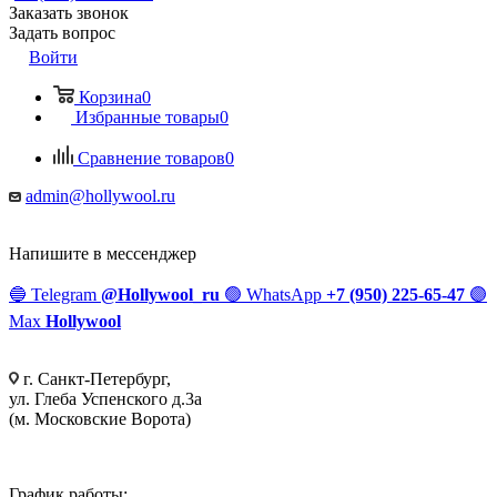
Заказать звонок
Задать вопрос
Войти
Корзина
0
Избранные товары
0
Сравнение товаров
0
admin@hollywool.ru
Напишите в мессенджер
🔵
Telegram
@Hollywool_ru
🟢
WhatsApp
+7 (950) 225-65-47
🟣
Max
Hollywool
г. Санкт-Петербург,
ул. Глеба Успенского д.3а
(м. Московские Ворота)
График работы: