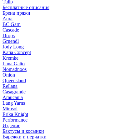
Tulip
Бесплатные описания
Бренд пряжи
Aura
BC Garn
Cascade
Drops
Gruendl
Jody Long
Katia Concept
Kremke
Lana Gatto
Nomadnoos
Onion
Queensland
Rellana
Casagrande
Araucania
Lang Yarns
Mirasol
Erika Knight
Performance
Изделие
Бактусы и косынки
Варежки и перчатки