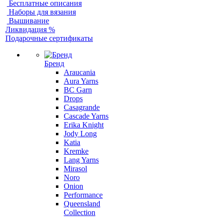
Бесплатные описания
Наборы для вязания
Вышивание
Ликвидация %
Подарочные сертификаты
Бренд
Araucania
Aura Yarns
BC Garn
Drops
Casagrande
Cascade Yarns
Erika Knight
Jody Long
Katia
Kremke
Lang Yarns
Mirasol
Noro
Onion
Performance
Queensland
Collection