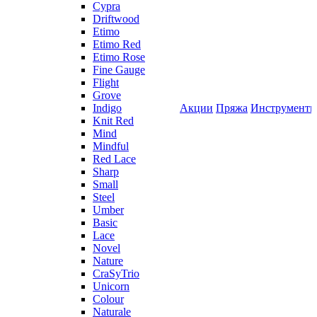
Cypra
Driftwood
Etimo
Etimo Red
Etimo Rose
Fine Gauge
Flight
Grove
Indigo
Акции
Пряжа
Инструмент
Knit Red
Mind
Mindful
Red Lace
Sharp
Small
Steel
Umber
Basic
Lace
Novel
Nature
CraSyTrio
Unicorn
Colour
Naturale