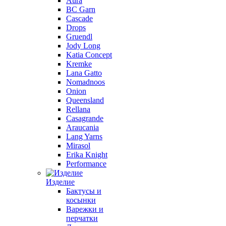
Aura
BC Garn
Cascade
Drops
Gruendl
Jody Long
Katia Concept
Kremke
Lana Gatto
Nomadnoos
Onion
Queensland
Rellana
Casagrande
Araucania
Lang Yarns
Mirasol
Erika Knight
Performance
Изделие
Бактусы и
косынки
Варежки и
перчатки