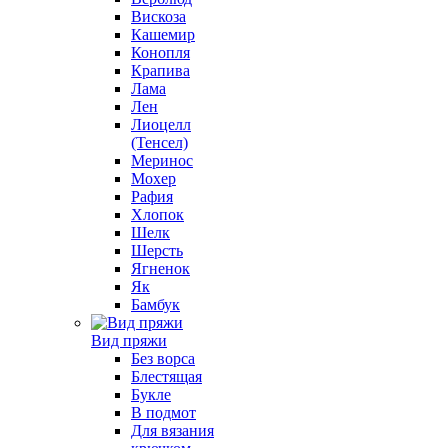
Вискоза
Кашемир
Конопля
Крапива
Лама
Лен
Лиоцелл
(Тенсел)
Меринос
Мохер
Рафия
Хлопок
Шелк
Шерсть
Ягненок
Як
Бамбук
Вид пряжи
Без ворса
Блестящая
Букле
В подмот
Для вязания