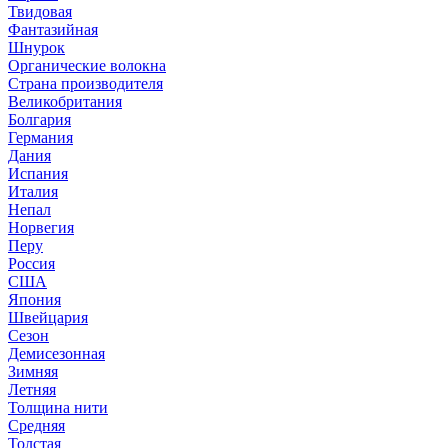
Твидовая
Фантазийная
Шнурок
Органические волокна
Страна производителя
Великобритания
Болгария
Германия
Дания
Испания
Италия
Непал
Норвегия
Перу
Россия
США
Япония
Швейцария
Сезон
Демисезонная
Зимняя
Летняя
Толщина нити
Средняя
Толстая