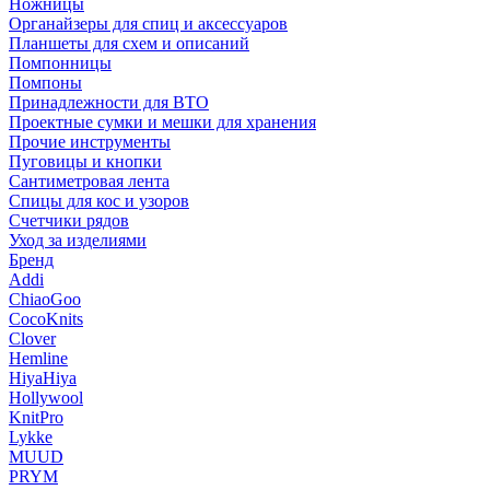
Ножницы
Органайзеры для спиц и аксессуаров
Планшеты для схем и описаний
Помпонницы
Помпоны
Принадлежности для ВТО
Проектные сумки и мешки для хранения
Прочие инструменты
Пуговицы и кнопки
Сантиметровая лента
Спицы для кос и узоров
Счетчики рядов
Уход за изделиями
Бренд
Addi
ChiaoGoo
CocoKnits
Clover
Hemline
HiyaHiya
Hollywool
KnitPro
Lykke
MUUD
PRYM