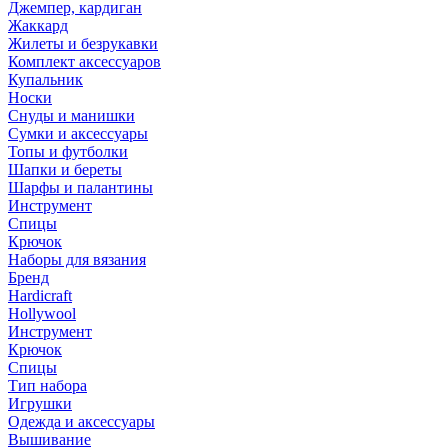
Джемпер, кардиган
Жаккард
Жилеты и безрукавки
Комплект аксессуаров
Купальник
Носки
Снуды и манишки
Сумки и аксессуары
Топы и футболки
Шапки и береты
Шарфы и палантины
Инструмент
Спицы
Крючок
Наборы для вязания
Бренд
Hardicraft
Hollywool
Инструмент
Крючок
Спицы
Тип набора
Игрушки
Одежда и аксессуары
Вышивание