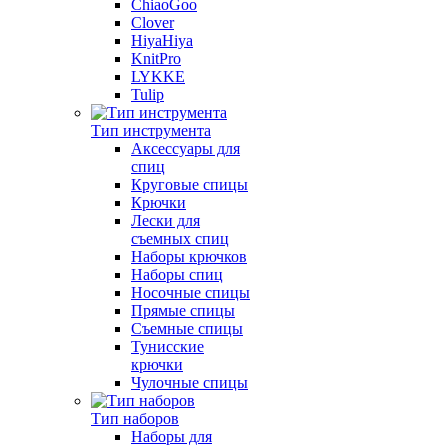
ChiaoGoo
Clover
HiyaHiya
KnitPro
LYKKE
Tulip
Тип инструмента
Аксессуары для
спиц
Круговые спицы
Крючки
Лески для
съемных спиц
Наборы крючков
Наборы спиц
Носочные спицы
Прямые спицы
Съемные спицы
Тунисские
крючки
Чулочные спицы
Тип наборов
Наборы для