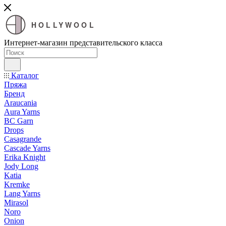
HOLLYWOOL
Интернет-магазин представительского класса
Каталог
Пряжа
Бренд
Araucania
Aura Yarns
BC Garn
Drops
Casagrande
Cascade Yarns
Erika Knight
Jody Long
Katia
Kremke
Lang Yarns
Mirasol
Noro
Onion