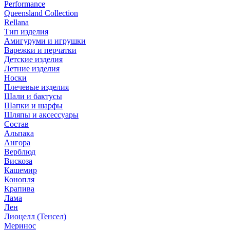
Performance
Queensland Collection
Rellana
Тип изделия
Амигуруми и игрушки
Варежки и перчатки
Детские изделия
Летние изделия
Носки
Плечевые изделия
Шали и бактусы
Шапки и шарфы
Шляпы и аксессуары
Состав
Альпака
Ангора
Верблюд
Вискоза
Кашемир
Конопля
Крапива
Лама
Лен
Лиоцелл (Тенсел)
Меринос