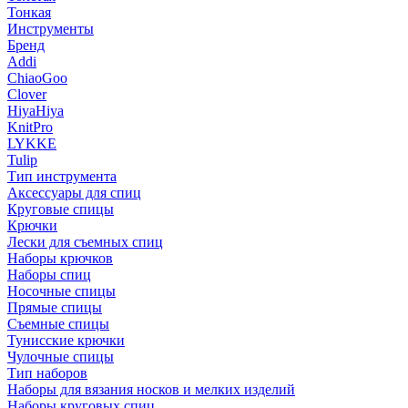
Тонкая
Инструменты
Бренд
Addi
ChiaoGoo
Clover
HiyaHiya
KnitPro
LYKKE
Tulip
Тип инструмента
Аксессуары для спиц
Круговые спицы
Крючки
Лески для съемных спиц
Наборы крючков
Наборы спиц
Носочные спицы
Прямые спицы
Съемные спицы
Тунисские крючки
Чулочные спицы
Тип наборов
Наборы для вязания носков и мелких изделий
Наборы круговых спиц