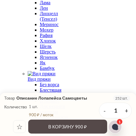
Лама
Лен
Лиоцелл
(Тенсел)
Меринос
Мохер
Рафия
Хлопок
Шелк
Шерсть
Ягненок
Як
Бамбук
Вид пряжи
Без ворса
Блестящая
Букле
Описание Лопапейса Самоцветы
Товар
252 шт.
В подмот
Для вязания
Количество
1 шт.
-
+
1
крючком
900 ₽ / моток
Классическая
1
крутка
☆
В КОРЗИНУ
900 ₽
Меланжевая
Мохеровая