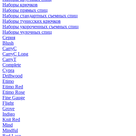
Наборы крючков
Наборы прямых спиц
Наборы стандартных съемных спиц
Наборы тунисских крючков
Наборы укороченных съемных спиц
Наборы чулочных спиц
Серия
Blush
CarryC
CarryC Long
CarryT
Complete
Cypra
Driftwood
Etimo
Etimo Red
Etimo Rose
Fine Gauge
Flight
Grove
Indigo
Knit Red
Mind
Mindful
Red Lace