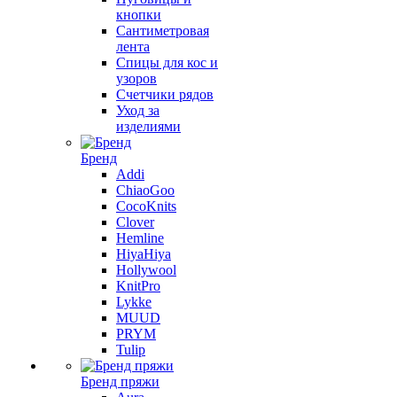
кнопки
Сантиметровая
лента
Спицы для кос и
узоров
Счетчики рядов
Уход за
изделиями
Бренд
Addi
ChiaoGoo
CocoKnits
Clover
Hemline
HiyaHiya
Hollywool
KnitPro
Lykke
MUUD
PRYM
Tulip
Бренд пряжи