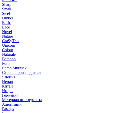
Sharp
Small
Steel
Umber
Basic
Lace
Novel
Nature
CraSyTrio
Unicorn
Colour
Naturale
Bamboo
Forte
Etimo Murasaki
Страна производителя
Япония
Непал
Китай
Индия
Германия
Материал инструмента
Алюминий
Бамбук