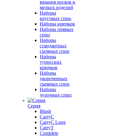
вязания носков и
мелких изделий
Наборы
круговых спиц
Наборы крючков
Наборы прямых
спиц
Наборы
стандартных
съемных спиц
Наборы
тунисских
крючков
Наборы
укороченных
съемных спиц
Наборы
чулочных спиц
Серия
Blush
CarryC
CarryC Long
CarryT
Complete