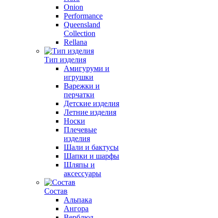
Onion
Performance
Queensland
Collection
Rellana
Тип изделия
Амигуруми и
игрушки
Варежки и
перчатки
Детские изделия
Летние изделия
Носки
Плечевые
изделия
Шали и бактусы
Шапки и шарфы
Шляпы и
аксессуары
Состав
Альпака
Ангора
Верблюд