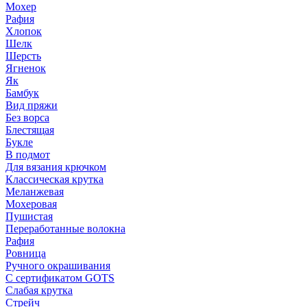
Мохер
Рафия
Хлопок
Шелк
Шерсть
Ягненок
Як
Бамбук
Вид пряжи
Без ворса
Блестящая
Букле
В подмот
Для вязания крючком
Классическая крутка
Меланжевая
Мохеровая
Пушистая
Переработанные волокна
Рафия
Ровница
Ручного окрашивания
С сертификатом GOTS
Слабая крутка
Стрейч