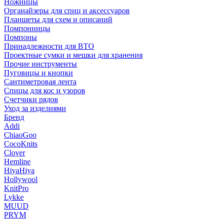
Ножницы
Органайзеры для спиц и аксессуаров
Планшеты для схем и описаний
Помпонницы
Помпоны
Принадлежности для ВТО
Проектные сумки и мешки для хранения
Прочие инструменты
Пуговицы и кнопки
Сантиметровая лента
Спицы для кос и узоров
Счетчики рядов
Уход за изделиями
Бренд
Addi
ChiaoGoo
CocoKnits
Clover
Hemline
HiyaHiya
Hollywool
KnitPro
Lykke
MUUD
PRYM