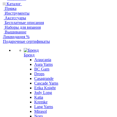
Каталог
Пряжа
Инструменты
Аксессуары
Бесплатные описания
Наборы для вязания
Вышивание
Ликвидация %
Подарочные сертификаты
Бренд
Araucania
Aura Yarns
BC Garn
Drops
Casagrande
Cascade Yarns
Erika Knight
Jody Long
Katia
Kremke
Lang Yarns
Mirasol
Noro