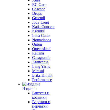
Aura
BC Garn
Cascade
Drops
Gruendl
Jody Long
Katia Concept
Kremke
Lana Gatto
Nomadnoos
Onion
Queensland
Rellana
Casagrande
Araucania
Lang Yarns
Mirasol
Erika Knight
Performance
Изделие
Бактусы и
косынки
Варежки и
перчатки