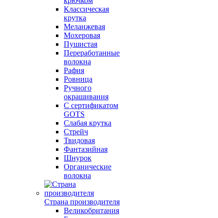
крючком
Классическая
крутка
Меланжевая
Мохеровая
Пушистая
Переработанные
волокна
Рафия
Ровница
Ручного
окрашивания
С сертификатом
GOTS
Слабая крутка
Стрейч
Твидовая
Фантазийная
Шнурок
Органические
волокна
Страна производителя
Великобритания