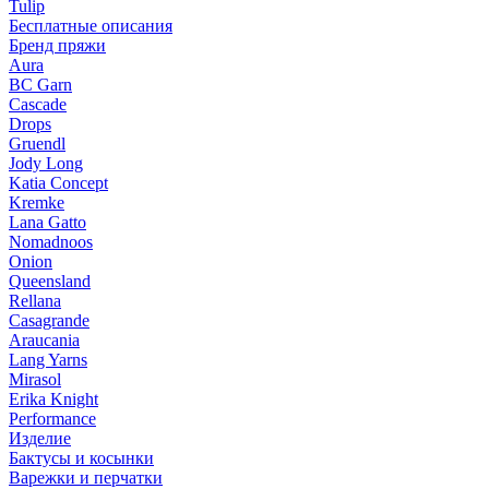
Tulip
Бесплатные описания
Бренд пряжи
Aura
BC Garn
Cascade
Drops
Gruendl
Jody Long
Katia Concept
Kremke
Lana Gatto
Nomadnoos
Onion
Queensland
Rellana
Casagrande
Araucania
Lang Yarns
Mirasol
Erika Knight
Performance
Изделие
Бактусы и косынки
Варежки и перчатки