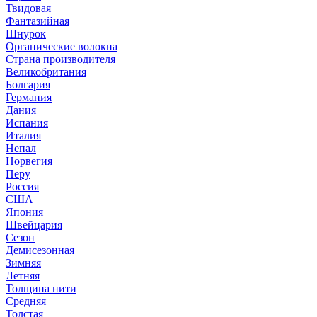
Твидовая
Фантазийная
Шнурок
Органические волокна
Страна производителя
Великобритания
Болгария
Германия
Дания
Испания
Италия
Непал
Норвегия
Перу
Россия
США
Япония
Швейцария
Сезон
Демисезонная
Зимняя
Летняя
Толщина нити
Средняя
Толстая