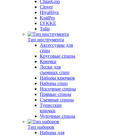
ChiaoGoo
Clover
HiyaHiya
KnitPro
LYKKE
Tulip
Тип инструмента
Аксессуары для
спиц
Круговые спицы
Крючки
Лески для
съемных спиц
Наборы крючков
Наборы спиц
Носочные спицы
Прямые спицы
Съемные спицы
Тунисские
крючки
Чулочные спицы
Тип наборов
Наборы для