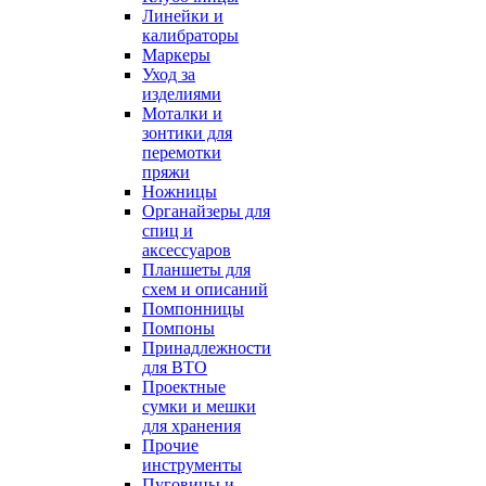
Линейки и
калибраторы
Маркеры
Уход за
изделиями
Моталки и
зонтики для
перемотки
пряжи
Ножницы
Органайзеры для
спиц и
аксессуаров
Планшеты для
схем и описаний
Помпонницы
Помпоны
Принадлежности
для ВТО
Проектные
сумки и мешки
для хранения
Прочие
инструменты
Пуговицы и