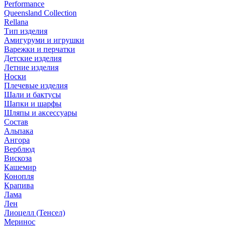
Performance
Queensland Collection
Rellana
Тип изделия
Амигуруми и игрушки
Варежки и перчатки
Детские изделия
Летние изделия
Носки
Плечевые изделия
Шали и бактусы
Шапки и шарфы
Шляпы и аксессуары
Состав
Альпака
Ангора
Верблюд
Вискоза
Кашемир
Конопля
Крапива
Лама
Лен
Лиоцелл (Тенсел)
Меринос