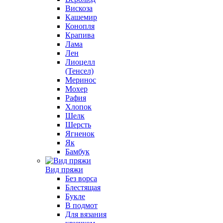
Вискоза
Кашемир
Конопля
Крапива
Лама
Лен
Лиоцелл
(Тенсел)
Меринос
Мохер
Рафия
Хлопок
Шелк
Шерсть
Ягненок
Як
Бамбук
Вид пряжи
Без ворса
Блестящая
Букле
В подмот
Для вязания