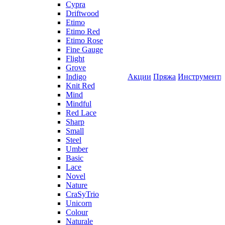
Cypra
Driftwood
Etimo
Etimo Red
Etimo Rose
Fine Gauge
Flight
Grove
Indigo
Акции
Пряжа
Инструмент
Knit Red
Mind
Mindful
Red Lace
Sharp
Small
Steel
Umber
Basic
Lace
Novel
Nature
CraSyTrio
Unicorn
Colour
Naturale