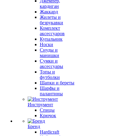
Джемпер,
кардиган
Жаккард
Жилеты и
безрукавки
Комплект
аксессуаров
Купальник
Носки
Снуды и
манишки
Сумки и
аксессуары
Топы и
футболки
Шапки и береты
Шарфы и
палантины
Инструмент
Спицы
Крючок
Бренд
Hardicraft