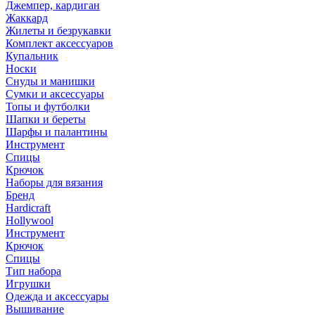
Джемпер, кардиган
Жаккард
Жилеты и безрукавки
Комплект аксессуаров
Купальник
Носки
Снуды и манишки
Сумки и аксессуары
Топы и футболки
Шапки и береты
Шарфы и палантины
Инструмент
Спицы
Крючок
Наборы для вязания
Бренд
Hardicraft
Hollywool
Инструмент
Крючок
Спицы
Тип набора
Игрушки
Одежда и аксессуары
Вышивание