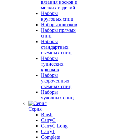
вязания носков и
мелких изделий
Наборы
круговых спиц
Наборы крючков
Наборы прямых
спиц
Наборы
стандартных
съемных спиц
Наборы
тунисских
крючков
Наборы
укороченных
съемных спиц
Наборы
чулочных спиц
Серия
Blush
CarryC
CarryC Long
CarryT
Complete