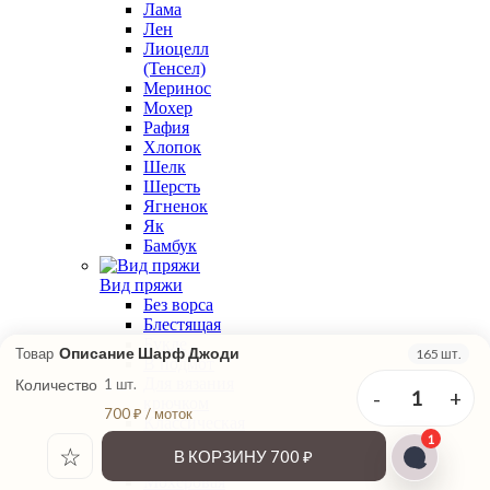
Лама
Лен
Лиоцелл
(Тенсел)
Меринос
Мохер
Рафия
Хлопок
Шелк
Шерсть
Ягненок
Як
Бамбук
Вид пряжи
Без ворса
Блестящая
Букле
Описание Шарф Джоди
Товар
165 шт.
В подмот
Для вязания
Количество
1 шт.
-
+
1
крючком
700 ₽ / моток
Классическая
1
крутка
☆
В КОРЗИНУ
700 ₽
Меланжевая
Мохеровая