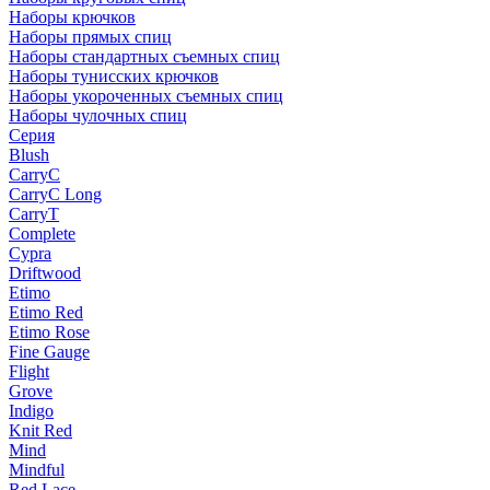
Наборы крючков
Наборы прямых спиц
Наборы стандартных съемных спиц
Наборы тунисских крючков
Наборы укороченных съемных спиц
Наборы чулочных спиц
Серия
Blush
CarryC
CarryC Long
CarryT
Complete
Cypra
Driftwood
Etimo
Etimo Red
Etimo Rose
Fine Gauge
Flight
Grove
Indigo
Knit Red
Mind
Mindful
Red Lace