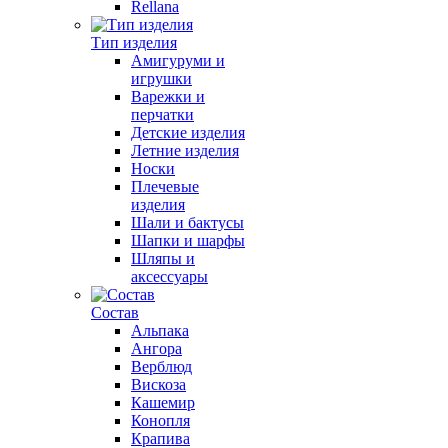
Rellana
Тип изделия
Амигуруми и
игрушки
Варежки и
перчатки
Детские изделия
Летние изделия
Носки
Плечевые
изделия
Шали и бактусы
Шапки и шарфы
Шляпы и
аксессуары
Состав
Альпака
Ангора
Верблюд
Вискоза
Кашемир
Конопля
Крапива