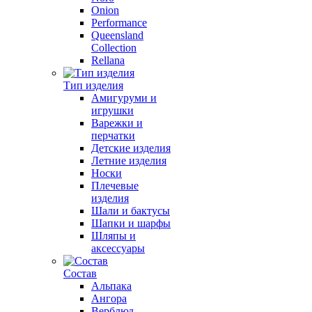
Onion
Performance
Queensland
Collection
Rellana
Тип изделия
Амигуруми и
игрушки
Варежки и
перчатки
Детские изделия
Летние изделия
Носки
Плечевые
изделия
Шали и бактусы
Шапки и шарфы
Шляпы и
аксессуары
Состав
Альпака
Ангора
Верблюд