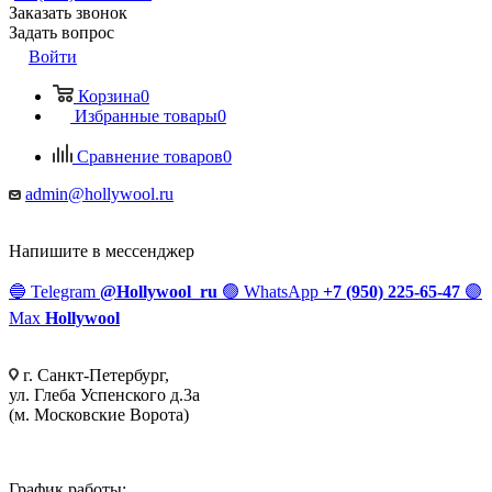
Заказать звонок
Задать вопрос
Войти
Корзина
0
Избранные товары
0
Сравнение товаров
0
admin@hollywool.ru
Напишите в мессенджер
🔵
Telegram
@Hollywool_ru
🟢
WhatsApp
+7 (950) 225-65-47
🟣
Max
Hollywool
г. Санкт-Петербург,
ул. Глеба Успенского д.3а
(м. Московские Ворота)
График работы: