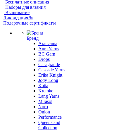
Бесплатные описания
Наборы для вязания
Вышивание
Ликвидация %
Подарочные сертификаты
Бренд
Araucania
Aura Yarns
BC Garn
Drops
Casagrande
Cascade Yarns
Erika Knight
Jody Long
Katia
Kremke
Lang Yarns
Mirasol
Noro
Onion
Performance
Queensland
Collection