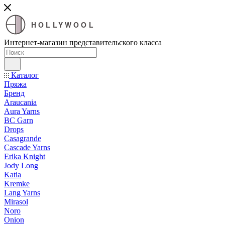
HOLLYWOOL
Интернет-магазин представительского класса
Каталог
Пряжа
Бренд
Araucania
Aura Yarns
BC Garn
Drops
Casagrande
Cascade Yarns
Erika Knight
Jody Long
Katia
Kremke
Lang Yarns
Mirasol
Noro
Onion