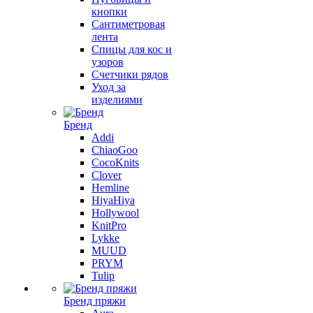
кнопки
Сантиметровая
лента
Спицы для кос и
узоров
Счетчики рядов
Уход за
изделиями
Бренд
Addi
ChiaoGoo
CocoKnits
Clover
Hemline
HiyaHiya
Hollywool
KnitPro
Lykke
MUUD
PRYM
Tulip
Бренд пряжи